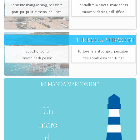
Cemento mangiasmog, per avere
Controllate la barca al mare senza
porti più puliti e meno inquinati
muovervi da casa, dall’ufficio
TURISMO & ATTRAZIONI
Trabocchi, i pontili
Portovenere, il borgo di pescatori
"macchine da pesca"
irresistibile esca per i turisti
MI MANDA MAREONLINE
Un
mare
di