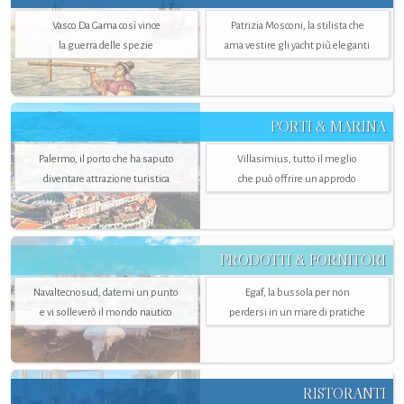
Vasco Da Gama così vince
Patrizia Mosconi, la stilista che
la guerra delle spezie
ama vestire gli yacht più eleganti
PORTI & MARINA
Palermo, il porto che ha saputo
Villasimius, tutto il meglio
diventare attrazione turistica
che può offrire un approdo
PRODOTTI & FORNITORI
Navaltecnosud, datemi un punto
Egaf, la bussola per non
e vi solleverò il mondo nautico
perdersi in un mare di pratiche
RISTORANTI