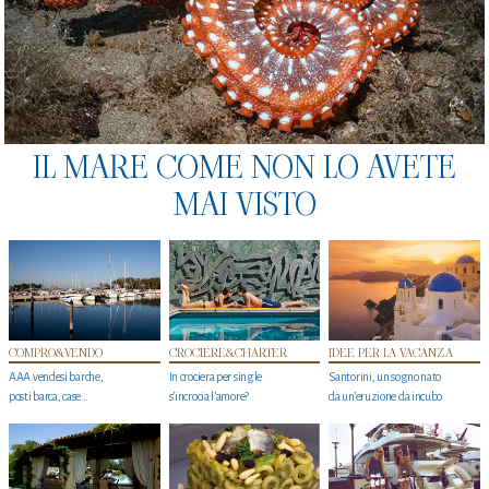
IL MARE COME NON LO AVETE
MAI VISTO
COMPRO&VENDO
CROCIERE&CHARTER
IDEE PER LA VACANZA
AAA vendesi barche,
In crociera per single
Santorini, un sogno nato
posti barca, case…
s'incrocia l’amore?
da un’eruzione da incubo