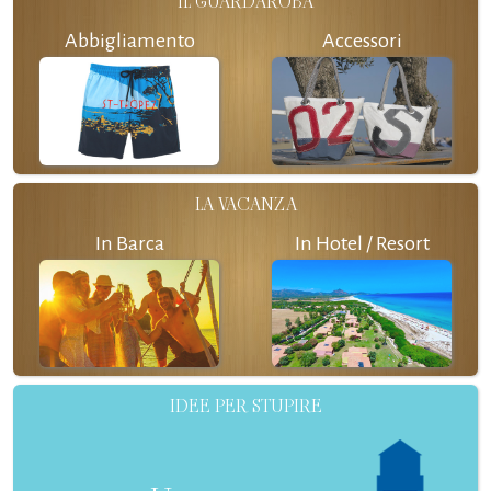
IL GUARDAROBA
Abbigliamento
Accessori
LA VACANZA
In Barca
In Hotel / Resort
IDEE PER STUPIRE