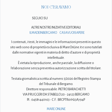
NOI C'ERAVAMO
SEGUICI SU
ALTRE NOSTRE INIZIATIVE EDITORIALI
ILMADEINBERGAMO
CASAVUOISAPERE
I contenuti, i testi, le immagini e le informazioni presenti in questo
sito web sono di proprietà esclusiva di MareOnLine.it e sono tutelati
dalle normative vigenti in materia di diritto d'autore e di proprietà
intellettuale.
È vietata la riproduzione, anche parziale, la diffusione o
l'elaborazione senza preventiva autorizzazione scritta del titolare.
Testata giornalistica iscritta al numero 3/2026 del Registro Stampa
del Tribunale di Bergamo.
Direttore responsabile: PIETRO BARACHETTI
VIA P. RUGGERI DA STABELLO 20 - 24123 BERGAMO
P.I.: 04581440163 - C.F.: BRCPTR61H23A794P
MARE ONLINE