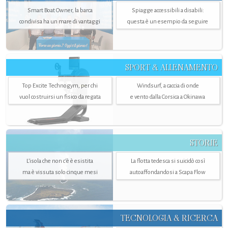
Smart Boat Owner, la barca
Spiagge accessibili a disabili:
condivisa ha un mare di vantaggi
questa è un esempio da seguire
SPORT & ALLENAMENTO
Top Excite Technogym, per chi
Windsurf, a caccia di onde
vuol costruirsi un fisico da regata
e vento dalla Corsica a Okinawa
STORIE
L’isola che non c'è è esistita
La flotta tedesca si suicidò così
ma è vissuta solo cinque mesi
autoaffondandosi a Scapa Flow
TECNOLOGIA & RICERCA