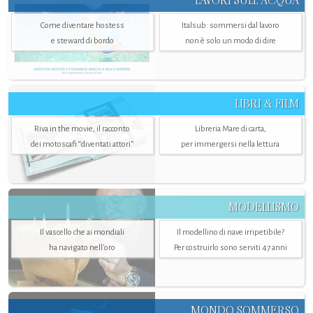
LAVORI SULL’ACQUA
Come diventare hostess
Italsub: sommersi dal lavoro
e steward di bordo
non è solo un modo di dire
LIBRI & FILM
Riva in the movie, il racconto
Libreria Mare di carta,
dei motoscafi “diventati attori”
per immergersi nella lettura
MODELLISMO
Il vascello che ai mondiali
Il modellino di nave irripetibile?
ha navigato nell’oro
Per costruirlo sono serviti 47 anni
MONDO SOMMERSO