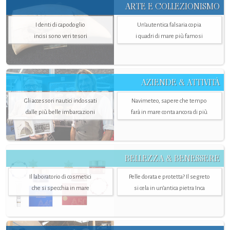
ARTE E COLLEZIONISMO
I denti di capodoglio
Un’autentica falsaria copia
incisi sono veri tesori
i quadri di mare più famosi
AZIENDE & ATTIVITÀ
Gli accessori nautici indossati
Navimeteo, sapere che tempo
dalle più belle imbarcazioni
farà in mare conta ancora di più
BELLEZZA & BENESSERE
Il laboratorio di cosmetici
Pelle dorata e protetta? Il segreto
che si specchia in mare
si cela in un’antica pietra Inca