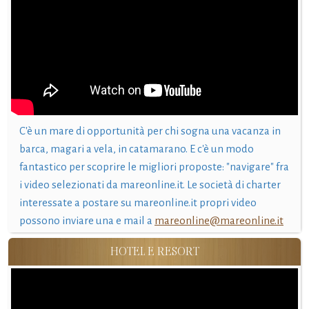
C'è un mare di opportunità per chi sogna una vacanza in
barca, magari a vela, in catamarano. E c'è un modo
fantastico per scoprire le migliori proposte: "navigare" fra
i video selezionati da mareonline.it. Le società di charter
interessate a postare su mareonline.it propri video
possono inviare una e mail a
mareonline@mareonline.it
HOTEL E RESORT