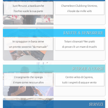
Just Peruzzi, a tavola anche
Chameleon Clubbing Stintino,
l’occhio vuole la sua parte
il locale dai mille volti
SALUTE & BENESSERE
In spiaggia e in barca serve
Totani sbiancati? Nei piatti
un pronto soccorso "da manuale"
di pesce c'è un mare di trucchi
SCUOLE & CORSI
L'insegnante che spiega
Centro velico di Caprera,
il mare come nessun altro
tutti i segreti di acqua e vento
SERVIZI