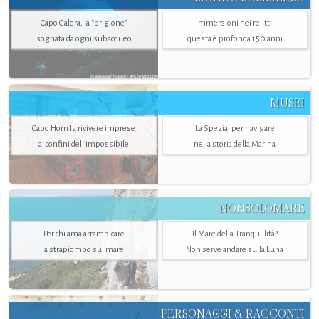
Capo Galera, la "prigione"
Immersioni nei relitti:
sognata da ogni subacqueo
questa è profonda 150 anni
MUSEI
Capo Horn fa rivivere imprese
La Spezia. per navigare
ai confini dell’impossibile
nella storia della Marina
NONSOLOMARE
Per chi ama arrampicare
Il Mare della Tranquillità?
a strapiombo sul mare
Non serve andare sulla Luna
PERSONAGGI & RACCONTI