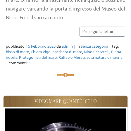
navigare varcando la porta d'ingresso del Museo del
Bisso. Ecco il suo racconto...
Prosegui la lettura
pubblicato il
5 Febbraio 2025
da
admin
| in
Senza categoria
| tag:
bisso di mare
,
Chiara Vigo
,
nacchera di mare
,
Nino Ceccatelli
,
Pinna
nobilis
,
Protagonisti del mare
,
Raffaele Mereu
,
seta naturale marina
| commenti:
5
VIDEOMARE QUANT'È BELLO