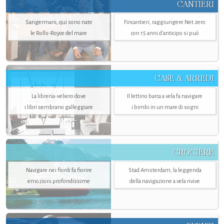
CANTIERI
Sangermani, qui sono nate
Fincantieri, raggiungere Net zero
le Rolls-Royce del mare
con 15 anni d'anticipo si può
CASE & ARREDI
La libreria-veliero dove
Il lettino barca a vela fa navigare
i libri sembrano galleggiare
i bimbi in un mare di sogni
CROCIERE
Navigare nei fiordi fa fiorire
Stad Amsterdam, la leggenda
emozioni profondissime
della navigazione a vela rivive