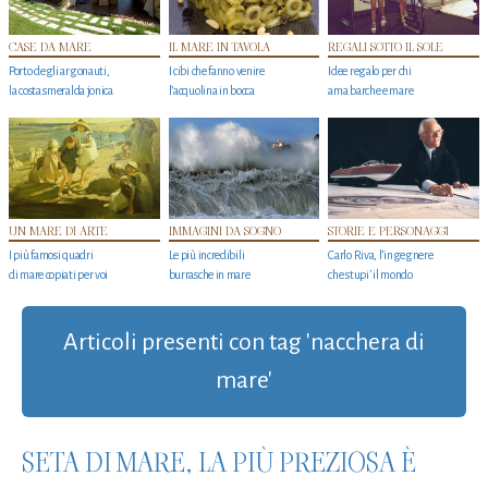
CASE DA MARE
IL MARE IN TAVOLA
REGALI SOTTO IL SOLE
Porto degli argonauti,
I cibi che fanno venire
Idee regalo per chi
la costa smeralda jonica
l’acquolina in bocca
ama barche e mare
UN MARE DI ARTE
IMMAGINI DA SOGNO
STORIE E PERSONAGGI
I più famosi quadri
Le più incredibili
Carlo Riva, l’ingegnere
di mare copiati per voi
burrasche in mare
che stupi' il mondo
Articoli presenti con tag 'nacchera di
mare'
SETA DI MARE, LA PIÙ PREZIOSA È