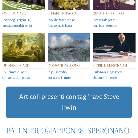
CASE DA MARE
IL MARE IN TAVOLA
REGALI SOTTO IL SOLE
Porto degli argonauti,
I cibi che fanno venire
Idee regalo per chi
la costa smeralda jonica
l’acquolina in bocca
ama barche e mare
UN MARE DI ARTE
IMMAGINI DA SOGNO
STORIE E PERSONAGGI
I più famosi quadri
Le più incredibili
Carlo Riva, l’ingegnere
di mare copiati per voi
burrasche in mare
che stupi' il mondo
Articoli presenti con tag 'nave Steve
Irwin'
BALENIERE GIAPPONESI SPERONANO