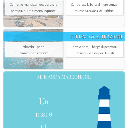
Cemento mangiasmog, per avere
Controllate la barca al mare senza
porti più puliti e meno inquinati
muovervi da casa, dall’ufficio
TURISMO & ATTRAZIONI
Trabocchi, i pontili
Portovenere, il borgo di pescatori
"macchine da pesca"
irresistibile esca per i turisti
MI MANDA MAREONLINE
Un
mare
di