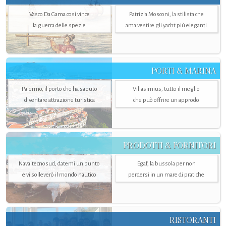
Vasco Da Gama così vince
Patrizia Mosconi, la stilista che
la guerra delle spezie
ama vestire gli yacht più eleganti
PORTI & MARINA
Palermo, il porto che ha saputo
Villasimius, tutto il meglio
diventare attrazione turistica
che può offrire un approdo
PRODOTTI & FORNITORI
Navaltecnosud, datemi un punto
Egaf, la bussola per non
e vi solleverò il mondo nautico
perdersi in un mare di pratiche
RISTORANTI