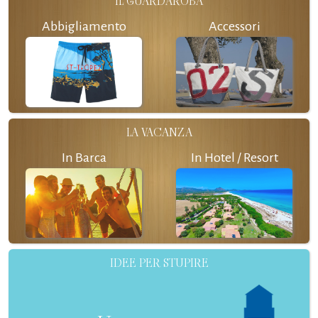
IL GUARDAROBA
Abbigliamento
Accessori
LA VACANZA
In Barca
In Hotel / Resort
IDEE PER STUPIRE