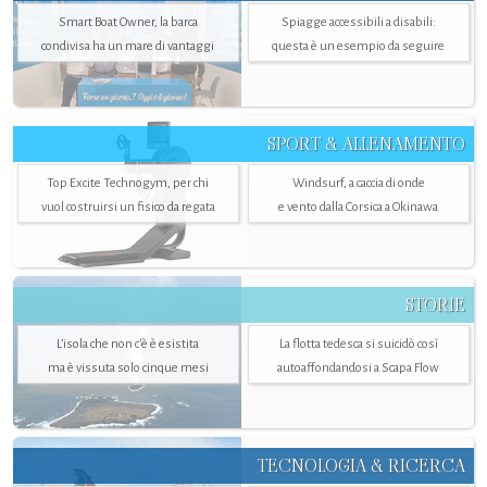
Smart Boat Owner, la barca
Spiagge accessibili a disabili:
condivisa ha un mare di vantaggi
questa è un esempio da seguire
SPORT & ALLENAMENTO
Top Excite Technogym, per chi
Windsurf, a caccia di onde
vuol costruirsi un fisico da regata
e vento dalla Corsica a Okinawa
STORIE
L’isola che non c'è è esistita
La flotta tedesca si suicidò così
ma è vissuta solo cinque mesi
autoaffondandosi a Scapa Flow
TECNOLOGIA & RICERCA