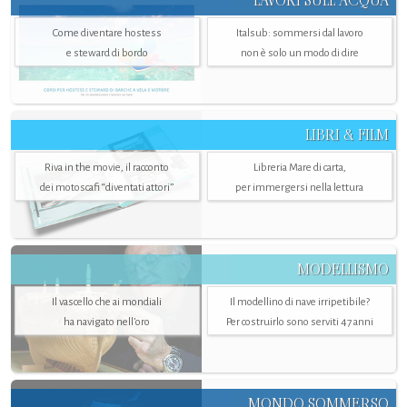
LAVORI SULL’ACQUA
Come diventare hostess
Italsub: sommersi dal lavoro
e steward di bordo
non è solo un modo di dire
LIBRI & FILM
Riva in the movie, il racconto
Libreria Mare di carta,
dei motoscafi “diventati attori”
per immergersi nella lettura
MODELLISMO
Il vascello che ai mondiali
Il modellino di nave irripetibile?
ha navigato nell’oro
Per costruirlo sono serviti 47 anni
MONDO SOMMERSO