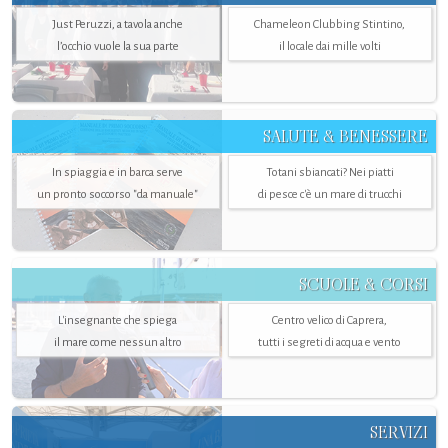
Just Peruzzi, a tavola anche
Chameleon Clubbing Stintino,
l’occhio vuole la sua parte
il locale dai mille volti
SALUTE & BENESSERE
In spiaggia e in barca serve
Totani sbiancati? Nei piatti
un pronto soccorso "da manuale"
di pesce c'è un mare di trucchi
SCUOLE & CORSI
L'insegnante che spiega
Centro velico di Caprera,
il mare come nessun altro
tutti i segreti di acqua e vento
SERVIZI