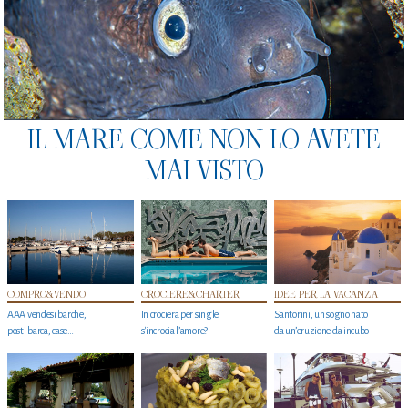
IL MARE COME NON LO AVETE
MAI VISTO
COMPRO&VENDO
CROCIERE&CHARTER
IDEE PER LA VACANZA
AAA vendesi barche,
In crociera per single
Santorini, un sogno nato
posti barca, case…
s'incrocia l’amore?
da un’eruzione da incubo