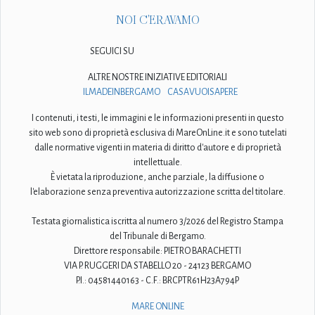
NOI C'ERAVAMO
SEGUICI SU
ALTRE NOSTRE INIZIATIVE EDITORIALI
ILMADEINBERGAMO
CASAVUOISAPERE
I contenuti, i testi, le immagini e le informazioni presenti in questo
sito web sono di proprietà esclusiva di MareOnLine.it e sono tutelati
dalle normative vigenti in materia di diritto d'autore e di proprietà
intellettuale.
È vietata la riproduzione, anche parziale, la diffusione o
l'elaborazione senza preventiva autorizzazione scritta del titolare.
Testata giornalistica iscritta al numero 3/2026 del Registro Stampa
del Tribunale di Bergamo.
Direttore responsabile: PIETRO BARACHETTI
VIA P. RUGGERI DA STABELLO 20 - 24123 BERGAMO
P.I.: 04581440163 - C.F.: BRCPTR61H23A794P
MARE ONLINE