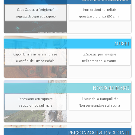
Capo Galera, la "prigione"
Immersioni nei relitti:
sognata da ogni subacqueo
questa è profonda 150 anni
MUSEI
Capo Horn fa rivivere imprese
La Spezia. per navigare
ai confini dell’impossibile
nella storia della Marina
NONSOLOMARE
Per chi ama arrampicare
Il Mare della Tranquillità?
a strapiombo sul mare
Non serve andare sulla Luna
PERSONAGGI & RACCONTI