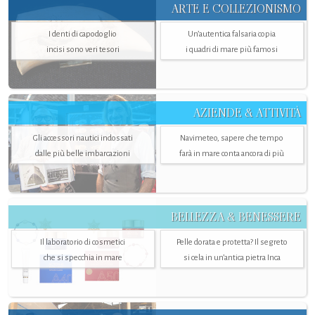
ARTE E COLLEZIONISMO
I denti di capodoglio
Un’autentica falsaria copia
incisi sono veri tesori
i quadri di mare più famosi
AZIENDE & ATTIVITÀ
Gli accessori nautici indossati
Navimeteo, sapere che tempo
dalle più belle imbarcazioni
farà in mare conta ancora di più
BELLEZZA & BENESSERE
Il laboratorio di cosmetici
Pelle dorata e protetta? Il segreto
che si specchia in mare
si cela in un’antica pietra Inca