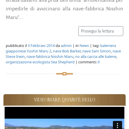
impedirle di avvicinarsi alla nave-fabbrica Nisshin
Maru"...
Prosegui la lettura
pubblicato il
3 Febbraio 2014
da
admin
| in
News
| tag:
baleniera
giapponese Yushin Maru 2
,
nave Bob Barker
,
nave Sam Simon
,
nave
Steve Irwin
,
nave-fabbrica Nisshin Maru
,
no alla caccia alle balene
,
organizzazione ecologista Sea Shepherd
| commenti:
0
VIDEOMARE QUANT'È BELLO