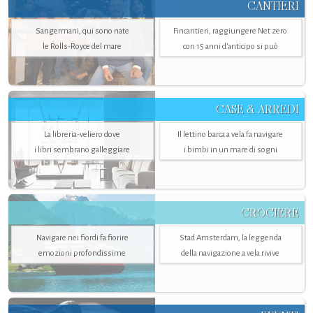
CANTIERI
Sangermani, qui sono nate
Fincantieri, raggiungere Net zero
le Rolls-Royce del mare
con 15 anni d'anticipo si può
CASE & ARREDI
La libreria-veliero dove
Il lettino barca a vela fa navigare
i libri sembrano galleggiare
i bimbi in un mare di sogni
CROCIERE
Navigare nei fiordi fa fiorire
Stad Amsterdam, la leggenda
emozioni profondissime
della navigazione a vela rivive