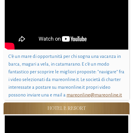
C'è un mare di opportunità per chi sogna una vacanza in
barca, magari a vela, in catamarano. E c'è un modo
fantastico per scoprire le migliori proposte: "navigare" fra
i video selezionati da mareonline.it. Le società di charter
interessate a postare su mareonline.it propri video
possono inviare una e mail a
mareonline@mareonline.it
HOTEL E RESORT