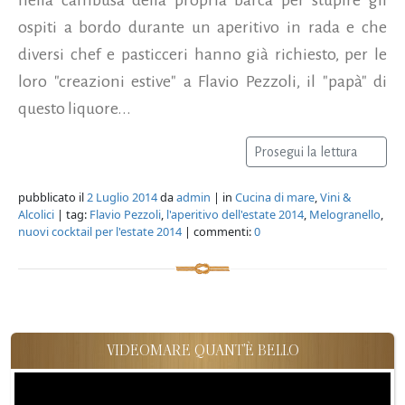
ospiti a bordo durante un aperitivo in rada e che
diversi chef e pasticceri hanno già richiesto, per le
loro "creazioni estive" a Flavio Pezzoli, il "papà" di
questo liquore...
Prosegui la lettura
pubblicato il
2 Luglio 2014
da
admin
| in
Cucina di mare
,
Vini &
Alcolici
| tag:
Flavio Pezzoli
,
l'aperitivo dell'estate 2014
,
Melogranello
,
nuovi cocktail per l'estate 2014
| commenti:
0
VIDEOMARE QUANT'È BELLO