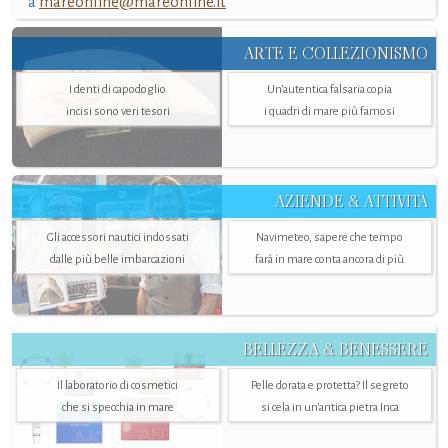
a
mareonline@mareonline.it
ARTE E COLLEZIONISMO
I denti di capodoglio
Un’autentica falsaria copia
incisi sono veri tesori
i quadri di mare più famosi
AZIENDE & ATTIVITÀ
Gli accessori nautici indossati
Navimeteo, sapere che tempo
dalle più belle imbarcazioni
farà in mare conta ancora di più
BELLEZZA & BENESSERE
Il laboratorio di cosmetici
Pelle dorata e protetta? Il segreto
che si specchia in mare
si cela in un’antica pietra Inca