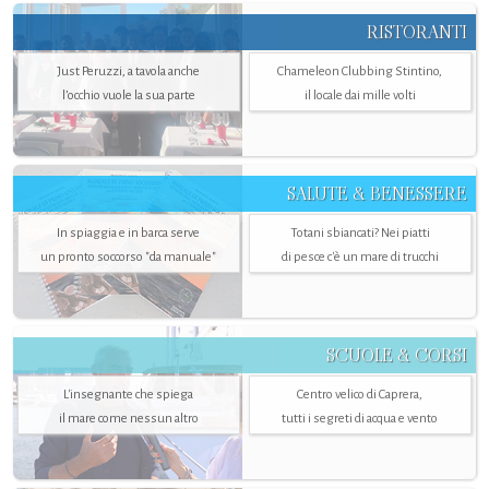
RISTORANTI
Just Peruzzi, a tavola anche
Chameleon Clubbing Stintino,
l’occhio vuole la sua parte
il locale dai mille volti
SALUTE & BENESSERE
In spiaggia e in barca serve
Totani sbiancati? Nei piatti
un pronto soccorso "da manuale"
di pesce c'è un mare di trucchi
SCUOLE & CORSI
L'insegnante che spiega
Centro velico di Caprera,
il mare come nessun altro
tutti i segreti di acqua e vento