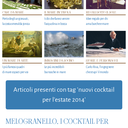
CASE DA MARE
IL MARE IN TAVOLA
REGALI SOTTO IL SOLE
Porto degli argonauti,
I cibi che fanno venire
Idee regalo per chi
la costa smeralda jonica
l’acquolina in bocca
ama barche e mare
UN MARE DI ARTE
IMMAGINI DA SOGNO
STORIE E PERSONAGGI
I più famosi quadri
Le più incredibili
Carlo Riva, l’ingegnere
di mare copiati per voi
burrasche in mare
che stupi' il mondo
Articoli presenti con tag 'nuovi cocktail
per l'estate 2014'
MELOGRANELLO, I COCKTAIL PER