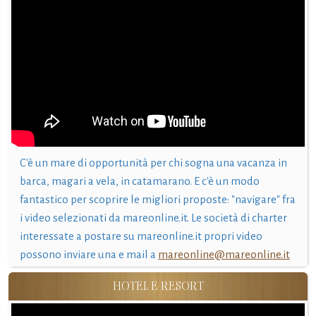
C'è un mare di opportunità per chi sogna una vacanza in
barca, magari a vela, in catamarano. E c'è un modo
fantastico per scoprire le migliori proposte: "navigare" fra
i video selezionati da mareonline.it. Le società di charter
interessate a postare su mareonline.it propri video
possono inviare una e mail a
mareonline@mareonline.it
HOTEL E RESORT