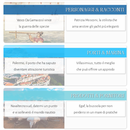
PERSONAGGI & RACCONTI
Vasco Da Gama così vince
Patrizia Mosconi, la stilista che
la guerra delle spezie
ama vestire gli yacht più eleganti
PORTI & MARINA
Palermo, il porto che ha saputo
Villasimius, tutto il meglio
diventare attrazione turistica
che può offrire un approdo
PRODOTTI & FORNITORI
Navaltecnosud, datemi un punto
Egaf, la bussola per non
e vi solleverò il mondo nautico
perdersi in un mare di pratiche