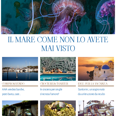
IL MARE COME NON LO AVETE
MAI VISTO
COMPRO&VENDO
CROCIERE&CHARTER
IDEE PER LA VACANZA
AAA vendesi barche,
In crociera per single
Santorini, un sogno nato
posti barca, case…
s'incrocia l’amore?
da un’eruzione da incubo