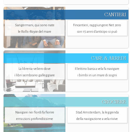
CANTIERI
Sangermani, qui sono nate
Fincantieri, raggiungere Net zero
le Rolls-Royce del mare
con 15 anni d'anticipo si può
CASE & ARREDI
La libreria-veliero dove
Il lettino barca a vela fa navigare
i libri sembrano galleggiare
i bimbi in un mare di sogni
CROCIERE
Navigare nei fiordi fa fiorire
Stad Amsterdam, la leggenda
emozioni profondissime
della navigazione a vela rivive