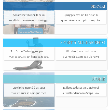
SERVIZI
Smart Boat Owner, la barca
Spiagge accessibili a disabili:
condivisa ha un mare di vantaggi
questa è un esempio da seguire
SPORT & ALLENAMENTO
Top Excite Technogym, per chi
Windsurf, a caccia di onde
vuol costruirsi un fisico da regata
e vento dalla Corsica a Okinawa
STORIE
L’isola che non c'è è esistita
La flotta tedesca si suicidò così
ma è vissuta solo cinque mesi
autoaffondandosi a Scapa Flow