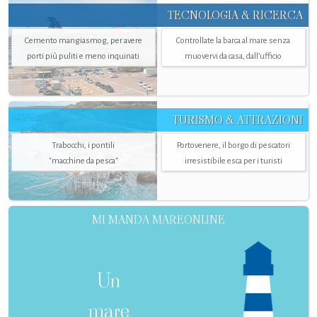
TECNOLOGIA & RICERCA
Cemento mangiasmog, per avere
Controllate la barca al mare senza
porti più puliti e meno inquinati
muovervi da casa, dall’ufficio
TURISMO & ATTRAZIONI
Trabocchi, i pontili
Portovenere, il borgo di pescatori
"macchine da pesca"
irresistibile esca per i turisti
MI MANDA MAREONLINE
Un
mare