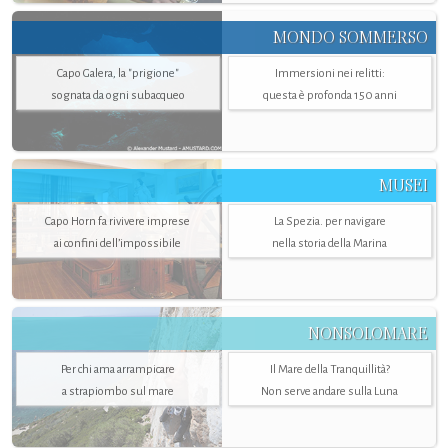
MONDO SOMMERSO
Capo Galera, la "prigione"
Immersioni nei relitti:
sognata da ogni subacqueo
questa è profonda 150 anni
MUSEI
Capo Horn fa rivivere imprese
La Spezia. per navigare
ai confini dell’impossibile
nella storia della Marina
NONSOLOMARE
Per chi ama arrampicare
Il Mare della Tranquillità?
a strapiombo sul mare
Non serve andare sulla Luna