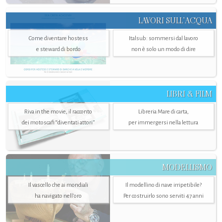
LAVORI SULL’ACQUA
Come diventare hostess
Italsub: sommersi dal lavoro
e steward di bordo
non è solo un modo di dire
LIBRI & FILM
Riva in the movie, il racconto
Libreria Mare di carta,
dei motoscafi “diventati attori”
per immergersi nella lettura
MODELLISMO
Il vascello che ai mondiali
Il modellino di nave irripetibile?
ha navigato nell’oro
Per costruirlo sono serviti 47 anni