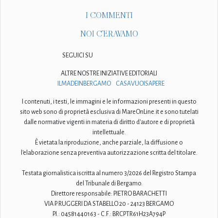
I COMMENTI
NOI C'ERAVAMO
SEGUICI SU
ALTRE NOSTRE INIZIATIVE EDITORIALI
ILMADEINBERGAMO
CASAVUOISAPERE
I contenuti, i testi, le immagini e le informazioni presenti in questo
sito web sono di proprietà esclusiva di MareOnLine.it e sono tutelati
dalle normative vigenti in materia di diritto d'autore e di proprietà
intellettuale.
È vietata la riproduzione, anche parziale, la diffusione o
l'elaborazione senza preventiva autorizzazione scritta del titolare.
Testata giornalistica iscritta al numero 3/2026 del Registro Stampa
del Tribunale di Bergamo.
Direttore responsabile: PIETRO BARACHETTI
VIA P. RUGGERI DA STABELLO 20 - 24123 BERGAMO
P.I.: 04581440163 - C.F.: BRCPTR61H23A794P