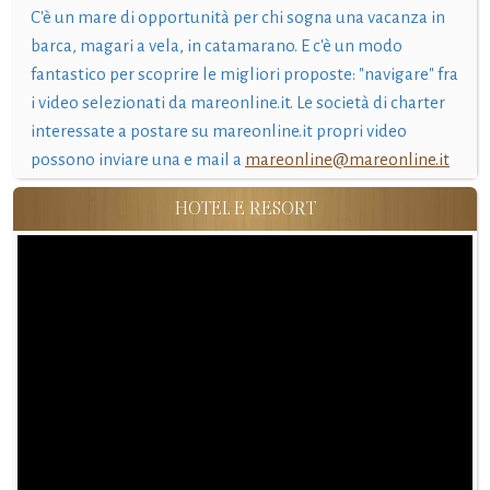
C'è un mare di opportunità per chi sogna una vacanza in
barca, magari a vela, in catamarano. E c'è un modo
fantastico per scoprire le migliori proposte: "navigare" fra
i video selezionati da mareonline.it. Le società di charter
interessate a postare su mareonline.it propri video
possono inviare una e mail a
mareonline@mareonline.it
HOTEL E RESORT