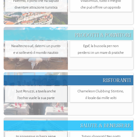
Palermo, il porto che ha saputo
Villasimius, tutto il meglio
diventare attrazione turistica
che può offrire un approdo
PRODOTTI & FORNITORI
Navaltecnosud, datemi un punto
Egaf, la bussola per non
e vi solleverò il mondo nautico
perdersi in un mare di pratiche
RISTORANTI
Just Peruzzi, a tavola anche
Chameleon Clubbing Stintino,
l’occhio vuole la sua parte
il locale dai mille volti
SALUTE & BENESSERE
In spiaggia e in barca serve
Totani sbiancati? Nei piatti