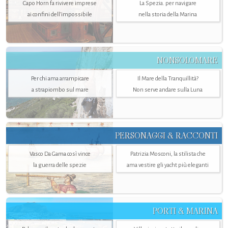
Capo Horn fa rivivere imprese
La Spezia. per navigare
ai confini dell’impossibile
nella storia della Marina
NONSOLOMARE
Per chi ama arrampicare
Il Mare della Tranquillità?
a strapiombo sul mare
Non serve andare sulla Luna
PERSONAGGI & RACCONTI
Vasco Da Gama così vince
Patrizia Mosconi, la stilista che
la guerra delle spezie
ama vestire gli yacht più eleganti
PORTI & MARINA