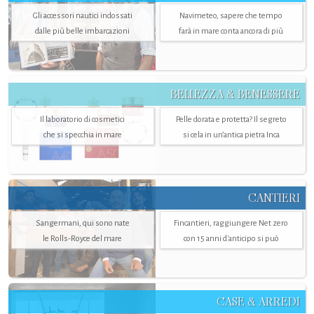
Gli accessori nautici indossati
Navimeteo, sapere che tempo
dalle più belle imbarcazioni
farà in mare conta ancora di più
BELLEZZA & BENESSERE
Il laboratorio di cosmetici
Pelle dorata e protetta? Il segreto
che si specchia in mare
si cela in un’antica pietra Inca
CANTIERI
Sangermani, qui sono nate
Fincantieri, raggiungere Net zero
le Rolls-Royce del mare
con 15 anni d'anticipo si può
CASE & ARREDI