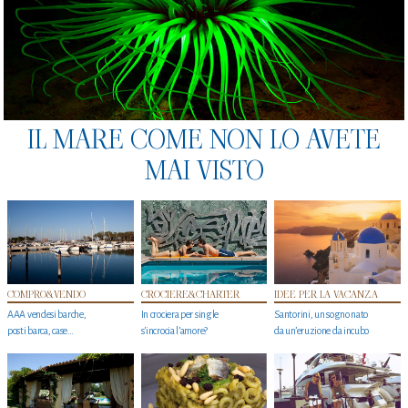
IL MARE COME NON LO AVETE
MAI VISTO
COMPRO&VENDO
CROCIERE&CHARTER
IDEE PER LA VACANZA
AAA vendesi barche,
In crociera per single
Santorini, un sogno nato
posti barca, case…
s'incrocia l’amore?
da un’eruzione da incubo