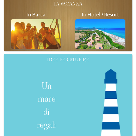
LA VACANZA
In Barca
In Hotel / Resort
IDEE PER STUPIRE
Un
mare
di
regali