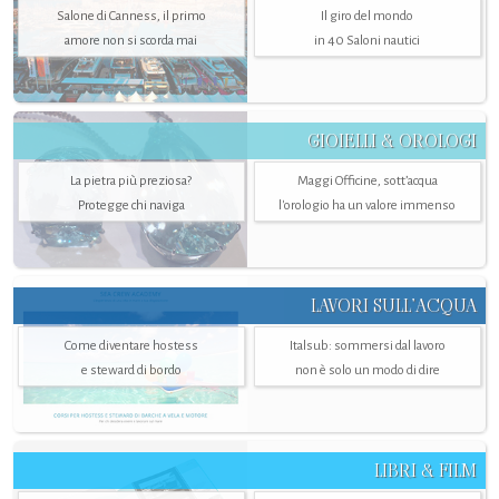
Salone di Canness, il primo
Il giro del mondo
amore non si scorda mai
in 40 Saloni nautici
GIOIELLI & OROLOGI
La pietra più preziosa?
Maggi Officine, sott’acqua
Protegge chi naviga
l'orologio ha un valore immenso
LAVORI SULL’ACQUA
Come diventare hostess
Italsub: sommersi dal lavoro
e steward di bordo
non è solo un modo di dire
LIBRI & FILM