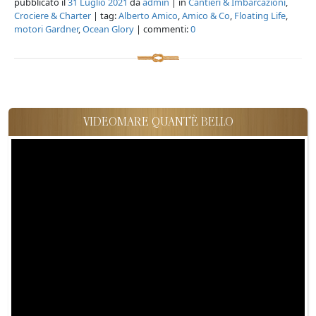
pubblicato il
31 Luglio 2021
da
admin
| in
Cantieri & Imbarcazioni
,
Crociere & Charter
| tag:
Alberto Amico
,
Amico & Co
,
Floating Life
,
motori Gardner
,
Ocean Glory
| commenti:
0
VIDEOMARE QUANT'È BELLO