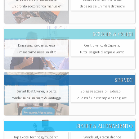
un pronto soccorso "da manuale"
di pesce c'è un mare di trucchi
SCUOLE & CORSI
L'insegnante che spiega
Centro velico di Caprera,
il mare come nessun altro
tutti i segreti di acqua e vento
SERVIZI
Smart Boat Owner, la barca
Spiagge accessibili a disabili:
condivisa ha un mare di vantaggi
questa è un esempio da seguire
SPORT & ALLENAMENTO
Top Excite Technogym, per chi
Windsurf, a caccia di onde