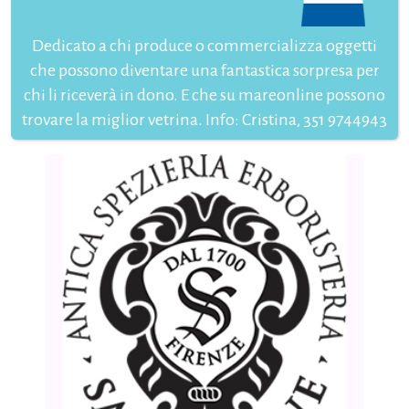
Dedicato a chi produce o commercializza oggetti
che possono diventare una fantastica sorpresa per
chi li riceverà in dono. E che su mareonline possono
trovare la miglior vetrina. Info: Cristina, 351 9744943