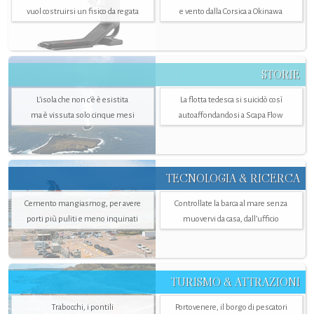
vuol costruirsi un fisico da regata
e vento dalla Corsica a Okinawa
STORIE
L’isola che non c'è è esistita
La flotta tedesca si suicidò così
ma è vissuta solo cinque mesi
autoaffondandosi a Scapa Flow
TECNOLOGIA & RICERCA
Cemento mangiasmog, per avere
Controllate la barca al mare senza
porti più puliti e meno inquinati
muovervi da casa, dall’ufficio
TURISMO & ATTRAZIONI
Trabocchi, i pontili
Portovenere, il borgo di pescatori