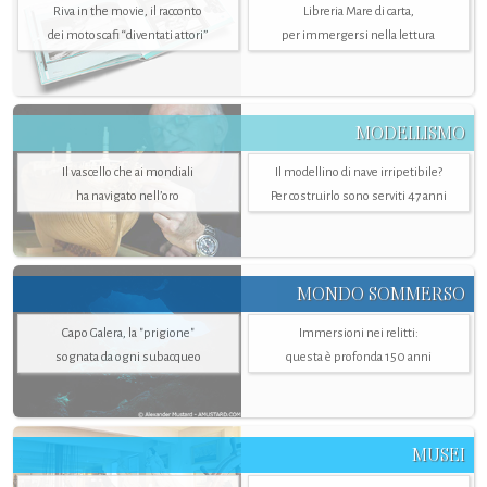
Riva in the movie, il racconto
Libreria Mare di carta,
dei motoscafi “diventati attori”
per immergersi nella lettura
MODELLISMO
Il vascello che ai mondiali
Il modellino di nave irripetibile?
ha navigato nell’oro
Per costruirlo sono serviti 47 anni
MONDO SOMMERSO
Capo Galera, la "prigione"
Immersioni nei relitti:
sognata da ogni subacqueo
questa è profonda 150 anni
MUSEI