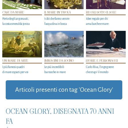
CASE DA MARE
IL MARE IN TAVOLA
REGALI SOTTO IL SOLE
Porto degli argonauti,
I cibi che fanno venire
Idee regalo per chi
la costa smeralda jonica
l’acquolina in bocca
ama barche e mare
UN MARE DI ARTE
IMMAGINI DA SOGNO
STORIE E PERSONAGGI
I più famosi quadri
Le più incredibili
Carlo Riva, l’ingegnere
di mare copiati per voi
burrasche in mare
che stupi' il mondo
Articoli presenti con tag 'Ocean Glory'
OCEAN GLORY, DISEGNATA 70 ANNI
FA