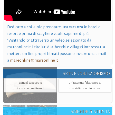
Dedicato a chi vuole prenotare una vacanza in hotel o
resort e prima di scegliere vuole saperne di più.
"Visitandolo" attraverso un video selezionato da
mareonline.it. I titolari di alberghi e villaggi interessati a
mettere on line propri filmati possono inviare una e mail
a
mareonline@mareonline.it
ARTE E COLLEZIONISMO
I denti di capodoglio
Un’autentica falsaria copia
incisi sono veri tesori
i quadri di mare più famosi
AZIENDE & ATTIVITÀ