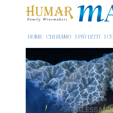
HOME
CHI SIAMO
I PIÙ LETTI
I C