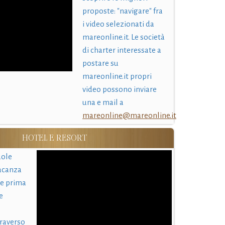
proposte: "navigare" fra
i video selezionati da
mareonline.it. Le società
di charter interessate a
postare su
mareonline.it propri
video possono inviare
una e mail a
mareonline@mareonline.it
HOTEL E RESORT
uole
acanza
 e prima
e
traverso