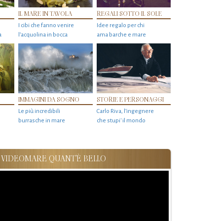
IL MARE IN TAVOLA
REGALI SOTTO IL SOLE
I cibi che fanno venire
Idee regalo per chi
a
l’acquolina in bocca
ama barche e mare
IMMAGINI DA SOGNO
STORIE E PERSONAGGI
Le più incredibili
Carlo Riva, l’ingegnere
burrasche in mare
che stupi' il mondo
VIDEOMARE QUANT'È BELLO