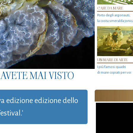
CASE DA MARE
Porto degli argonauti,
la costa smeralda jonic
UN MARE DI ARTE
I più famosi quadri
AVETE MAI VISTO
di mare copiati per voi
va edizione edizione dello
stival.'