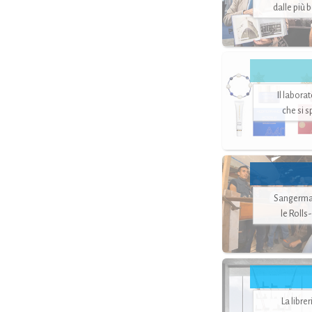
dalle più 
Il labora
che si 
Sangerman
le Rolls
La libre