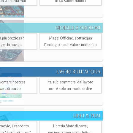
n si scorda mai
in 40 Saloni nautici
GIOIELLI & OROLOGI
ra più preziosa?
Maggi Officine, sott’acqua
ge chi naviga
l'orologio ha un valore immenso
LAVORI SULL’ACQUA
ventare hostess
Italsub: sommersi dal lavoro
ward di bordo
non è solo un modo di dire
LIBRI & FILM
 movie, il racconto
Libreria Mare di carta,
i “diventati attori”
per immergersi nella lettura