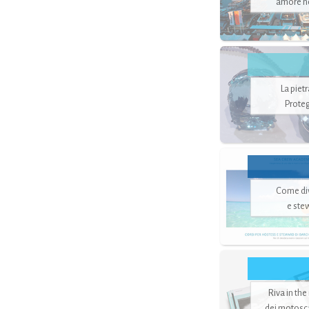
amore no
La piet
Proteg
Come di
e ste
Riva in the
dei motoscaf