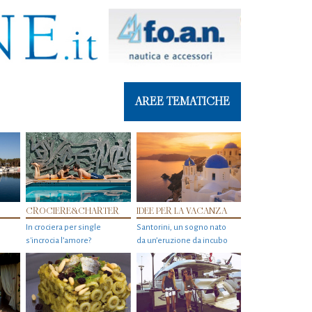
AREE TEMATICHE
CROCIERE&CHARTER
IDEE PER LA VACANZA
In crociera per single
Santorini, un sogno nato
s'incrocia l’amore?
da un’eruzione da incubo