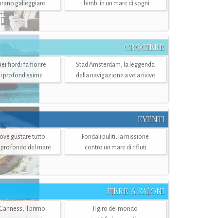
mbrano galleggiare
i bimbi in un mare di sogni
CROCIERE
i fiordi fa fiorire
Stad Amsterdam, la leggenda
i profondissime
della navigazione a vela rivive
EVENTI
dove gustare tutto
Fondali puliti, la missione
ù profondo del mare
contro un mare di rifiuti
FIERE & SALONI
 Canness, il primo
Il giro del mondo