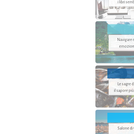
i libri se
Navigare ne
emozion
Le sagre 
il sapore pi
Salone di