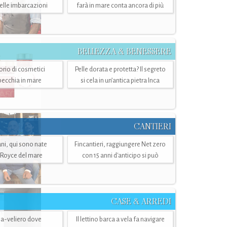
belle imbarcazioni
farà in mare conta ancora di più
BELLEZZA & BENESSERE
torio di cosmetici
Pelle dorata e protetta? Il segreto
specchia in mare
si cela in un’antica pietra Inca
CANTIERI
i, qui sono nate
Fincantieri, raggiungere Net zero
-Royce del mare
con 15 anni d'anticipo si può
CASE & ARREDI
ria-veliero dove
Il lettino barca a vela fa navigare