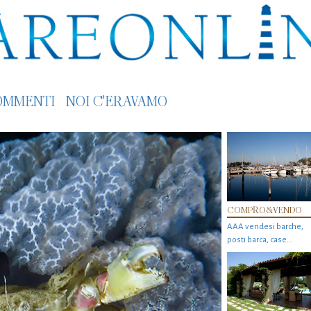
OMMENTI
NOI C'ERAVAMO
COMPRO&VENDO
AAA vendesi barche,
posti barca, case…