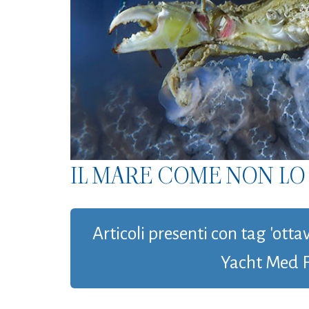
IL MARE COME NON LO 
Articoli presenti con tag 'otta
Yacht Med Fe