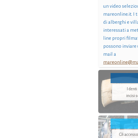
un video selezio
mareonline.it. I t
di alberghi e vil
interessati a me
line propri filma
possono inviare 
mail a
mareonline@mar
I dent
incisi 
Gli accesso