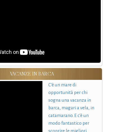
VACANZE IN BARCA
C'è un mare di
opportunità per chi
sogna una vacanza in
barca, magari a vela, in
catamarano. E c'è un
modo fantastico per
scoprire le migliori