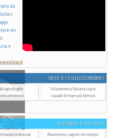
nato da
itolari
laggi
ttere on
ti
una e
eonline.it
ARTE E COLLEZIONISMO
i di capodoglio
Un’autentica falsaria copia
sono veri tesori
i quadri di mare più famosi
AZIENDE & ATTIVITÀ
ri nautici indossati
Navimeteo, sapere che tempo