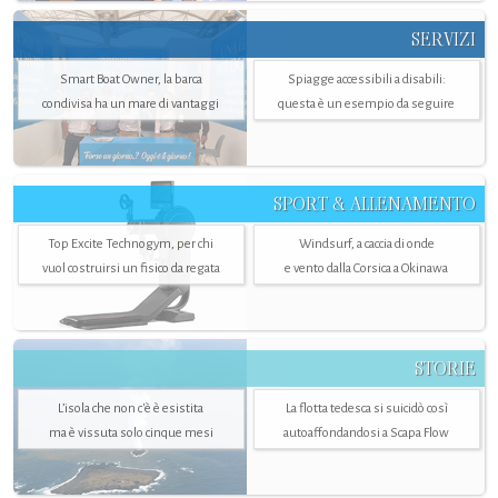
SERVIZI
Smart Boat Owner, la barca
Spiagge accessibili a disabili:
condivisa ha un mare di vantaggi
questa è un esempio da seguire
SPORT & ALLENAMENTO
Top Excite Technogym, per chi
Windsurf, a caccia di onde
vuol costruirsi un fisico da regata
e vento dalla Corsica a Okinawa
STORIE
L’isola che non c'è è esistita
La flotta tedesca si suicidò così
ma è vissuta solo cinque mesi
autoaffondandosi a Scapa Flow