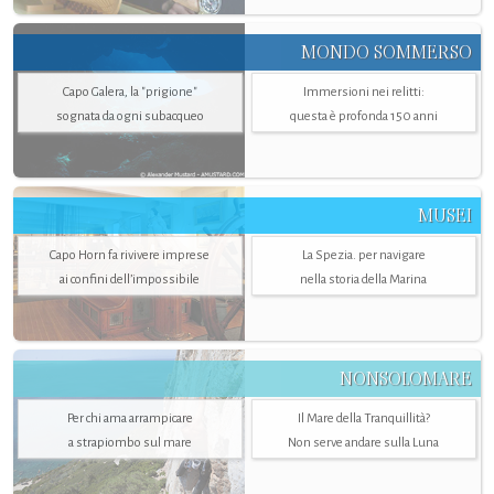
MONDO SOMMERSO
Capo Galera, la "prigione"
Immersioni nei relitti:
sognata da ogni subacqueo
questa è profonda 150 anni
MUSEI
Capo Horn fa rivivere imprese
La Spezia. per navigare
ai confini dell’impossibile
nella storia della Marina
NONSOLOMARE
Per chi ama arrampicare
Il Mare della Tranquillità?
a strapiombo sul mare
Non serve andare sulla Luna