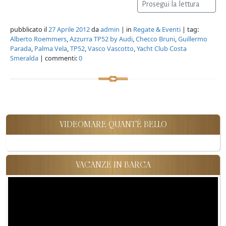
Prosegui la lettura
pubblicato il
27 Aprile 2012
da
admin
| in
Regate & Eventi
| tag:
Alberto Roemmers
,
Azzurra TP52 by Audi
,
Checco Bruni
,
Guillermo
Parada
,
Palma Vela
,
TP52
,
Vasco Vascotto
,
Yacht Club Costa
Smeralda
| commenti:
0
VIDEOMARE QUANT'È BELLO
VACANZE IN BARCA