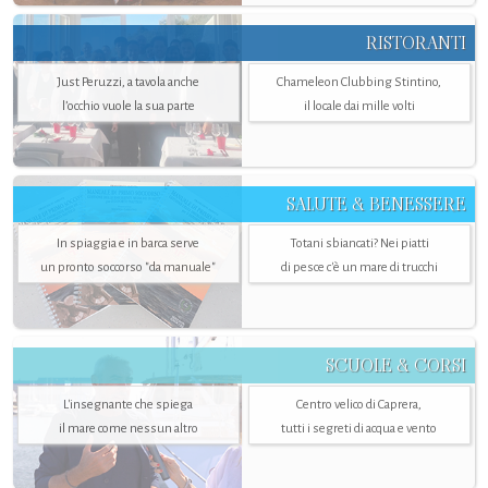
RISTORANTI
Just Peruzzi, a tavola anche
Chameleon Clubbing Stintino,
l’occhio vuole la sua parte
il locale dai mille volti
SALUTE & BENESSERE
In spiaggia e in barca serve
Totani sbiancati? Nei piatti
un pronto soccorso "da manuale"
di pesce c'è un mare di trucchi
SCUOLE & CORSI
L'insegnante che spiega
Centro velico di Caprera,
il mare come nessun altro
tutti i segreti di acqua e vento