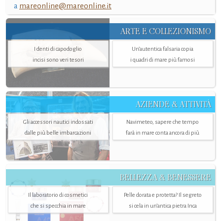
a
mareonline@mareonline.it
ARTE E COLLEZIONISMO
I denti di capodoglio
Un’autentica falsaria copia
incisi sono veri tesori
i quadri di mare più famosi
AZIENDE & ATTIVITÀ
Gli accessori nautici indossati
Navimeteo, sapere che tempo
dalle più belle imbarcazioni
farà in mare conta ancora di più
BELLEZZA & BENESSERE
Il laboratorio di cosmetici
Pelle dorata e protetta? Il segreto
che si specchia in mare
si cela in un’antica pietra Inca