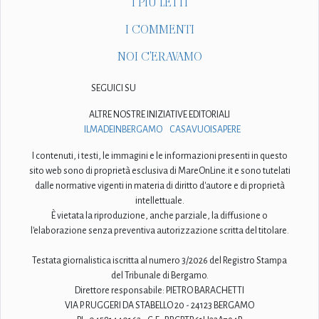
I PIÙ LETTI
I COMMENTI
NOI C'ERAVAMO
SEGUICI SU
ALTRE NOSTRE INIZIATIVE EDITORIALI
ILMADEINBERGAMO
CASAVUOISAPERE
I contenuti, i testi, le immagini e le informazioni presenti in questo
sito web sono di proprietà esclusiva di MareOnLine.it e sono tutelati
dalle normative vigenti in materia di diritto d'autore e di proprietà
intellettuale.
È vietata la riproduzione, anche parziale, la diffusione o
l'elaborazione senza preventiva autorizzazione scritta del titolare.
Testata giornalistica iscritta al numero 3/2026 del Registro Stampa
del Tribunale di Bergamo.
Direttore responsabile: PIETRO BARACHETTI
VIA P. RUGGERI DA STABELLO 20 - 24123 BERGAMO