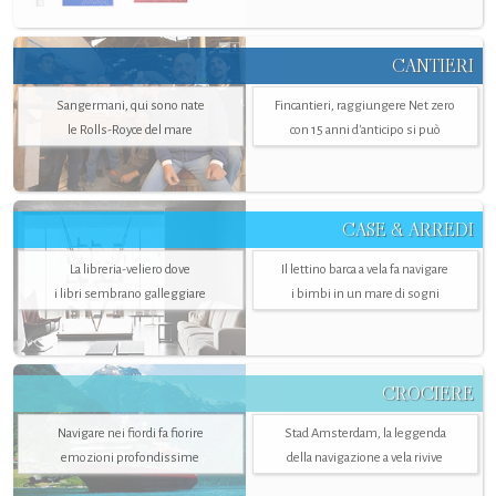
CANTIERI
Sangermani, qui sono nate
Fincantieri, raggiungere Net zero
le Rolls-Royce del mare
con 15 anni d'anticipo si può
CASE & ARREDI
La libreria-veliero dove
Il lettino barca a vela fa navigare
i libri sembrano galleggiare
i bimbi in un mare di sogni
CROCIERE
Navigare nei fiordi fa fiorire
Stad Amsterdam, la leggenda
emozioni profondissime
della navigazione a vela rivive