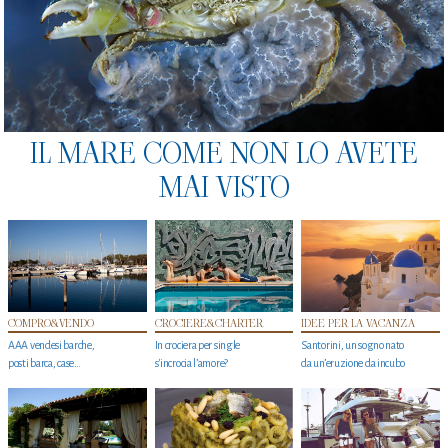
IL MARE COME NON LO AVETE
MAI VISTO
COMPRO&VENDO
CROCIERE&CHARTER
IDEE PER LA VACANZA
AAA vendesi barche,
In crociera per single
Santorini, un sogno nato
posti barca, case…
s'incrocia l’amore?
da un’eruzione da incubo