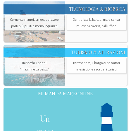
TECNOLOGIA & RICERCA
Cemento mangiasmog, per avere
Controllate la barca al mare senza
porti più puliti e meno inquinati
muovervi da casa, dall’ufficio
TURISMO & ATTRAZIONI
Trabocchi, i pontili
Portovenere, il borgo di pescatori
"macchine da pesca"
irresistibile esca per i turisti
MI MANDA MAREONLINE
Un