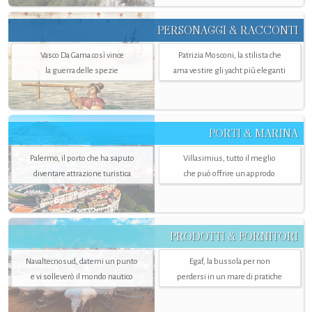
PERSONAGGI & RACCONTI
Vasco Da Gama così vince
Patrizia Mosconi, la stilista che
la guerra delle spezie
ama vestire gli yacht più eleganti
PORTI & MARINA
Palermo, il porto che ha saputo
Villasimius, tutto il meglio
diventare attrazione turistica
che può offrire un approdo
PRODOTTI & FORNITORI
Navaltecnosud, datemi un punto
Egaf, la bussola per non
e vi solleverò il mondo nautico
perdersi in un mare di pratiche