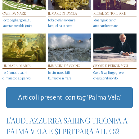
CASE DA MARE
IL MARE IN TAVOLA
REGALI SOTTO IL SOLE
Porto degli argonauti,
I cibi che fanno venire
Idee regalo per chi
la costa smeralda jonica
l’acquolina in bocca
ama barche e mare
UN MARE DI ARTE
IMMAGINI DA SOGNO
STORIE E PERSONAGGI
I più famosi quadri
Le più incredibili
Carlo Riva, l’ingegnere
di mare copiati per voi
burrasche in mare
che stupi' il mondo
Articoli presenti con tag 'Palma Vela'
L'AUDI AZZURRA SAILING TRIONFA A
PALMA VELA E SI PREPARA ALLE 52