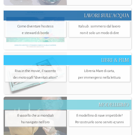
LAVORI SULL’ACQUA
Come diventare hostess
Italsub: sommersi dal lavoro
e steward di bordo
non è solo un modo di dire
LIBRI & FILM
Riva in the movie, il racconto
Libreria Mare di carta,
dei motoscafi “diventati attori”
per immergersi nella lettura
MODELLISMO
Il vascello che ai mondiali
Il modellino di nave irripetibile?
ha navigato nell’oro
Per costruirlo sono serviti 47 anni