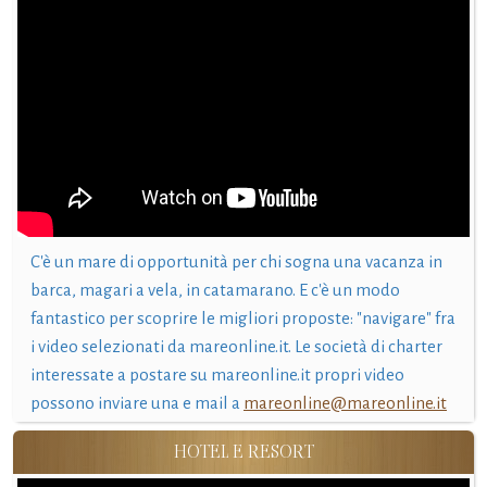
C'è un mare di opportunità per chi sogna una vacanza in
barca, magari a vela, in catamarano. E c'è un modo
fantastico per scoprire le migliori proposte: "navigare" fra
i video selezionati da mareonline.it. Le società di charter
interessate a postare su mareonline.it propri video
possono inviare una e mail a
mareonline@mareonline.it
HOTEL E RESORT