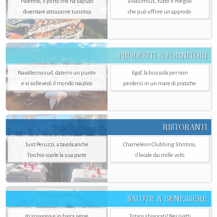
Palermo, il porto che ha saputo
Villasimius, tutto il meglio
diventare attrazione turistica
che può offrire un approdo
PRODOTTI & FORNITORI
Navaltecnosud, datemi un punto
Egaf, la bussola per non
e vi solleverò il mondo nautico
perdersi in un mare di pratiche
RISTORANTI
Just Peruzzi, a tavola anche
Chameleon Clubbing Stintino,
l’occhio vuole la sua parte
il locale dai mille volti
SALUTE & BENESSERE
In spiaggia e in barca serve
Totani sbiancati? Nei piatti