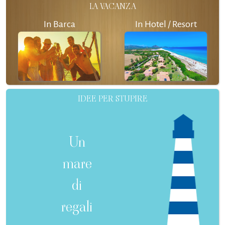
LA VACANZA
In Barca
In Hotel / Resort
IDEE PER STUPIRE
Un
mare
di
regali