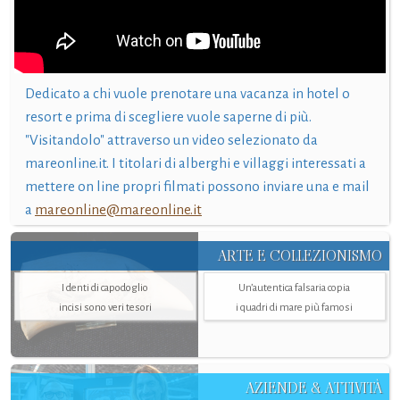
Dedicato a chi vuole prenotare una vacanza in hotel o
resort e prima di scegliere vuole saperne di più.
"Visitandolo" attraverso un video selezionato da
mareonline.it. I titolari di alberghi e villaggi interessati a
mettere on line propri filmati possono inviare una e mail
a
mareonline@mareonline.it
ARTE E COLLEZIONISMO
I denti di capodoglio
Un’autentica falsaria copia
incisi sono veri tesori
i quadri di mare più famosi
AZIENDE & ATTIVITÀ