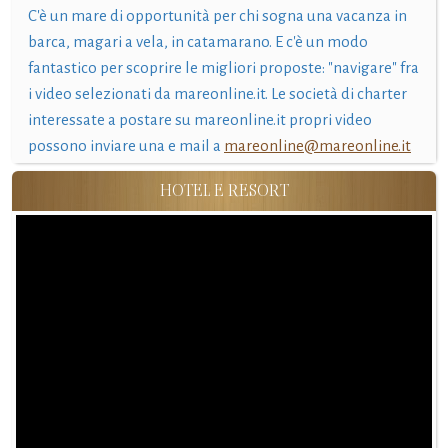
C'è un mare di opportunità per chi sogna una vacanza in
barca, magari a vela, in catamarano. E c'è un modo
fantastico per scoprire le migliori proposte: "navigare" fra
i video selezionati da mareonline.it. Le società di charter
interessate a postare su mareonline.it propri video
possono inviare una e mail a
mareonline@mareonline.it
HOTEL E RESORT