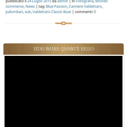
pubblicato il
24 Luglio 2015
da
admin
| in
Fotografia
,
Mondo
sommerso
,
News
| tag:
Blue Passion
,
Cantiere Valdettaro
,
palombari
,
sub
,
Valdettaro Classic Boat
| commenti:
0
VIDEOMARE QUANT'È BELLO