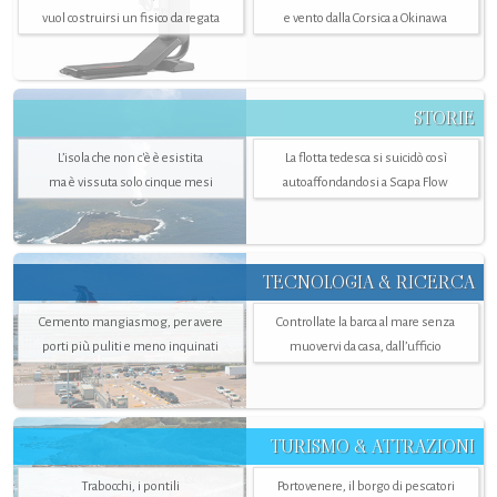
vuol costruirsi un fisico da regata
e vento dalla Corsica a Okinawa
STORIE
L’isola che non c'è è esistita
La flotta tedesca si suicidò così
ma è vissuta solo cinque mesi
autoaffondandosi a Scapa Flow
TECNOLOGIA & RICERCA
Cemento mangiasmog, per avere
Controllate la barca al mare senza
porti più puliti e meno inquinati
muovervi da casa, dall’ufficio
TURISMO & ATTRAZIONI
Trabocchi, i pontili
Portovenere, il borgo di pescatori