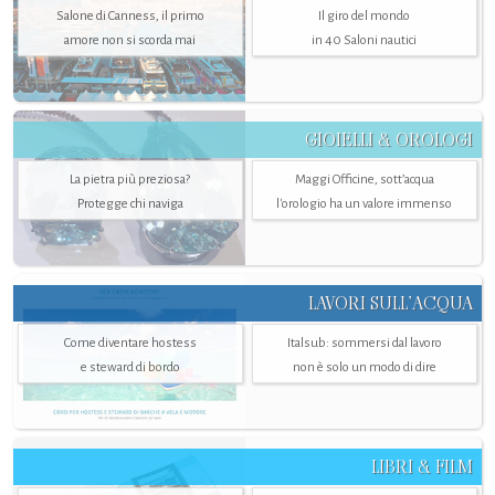
Salone di Canness, il primo
Il giro del mondo
amore non si scorda mai
in 40 Saloni nautici
GIOIELLI & OROLOGI
La pietra più preziosa?
Maggi Officine, sott’acqua
Protegge chi naviga
l'orologio ha un valore immenso
LAVORI SULL’ACQUA
Come diventare hostess
Italsub: sommersi dal lavoro
e steward di bordo
non è solo un modo di dire
LIBRI & FILM