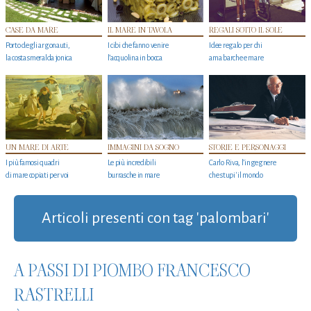
CASE DA MARE
IL MARE IN TAVOLA
REGALI SOTTO IL SOLE
Porto degli argonauti,
I cibi che fanno venire
Idee regalo per chi
la costa smeralda jonica
l’acquolina in bocca
ama barche e mare
UN MARE DI ARTE
IMMAGINI DA SOGNO
STORIE E PERSONAGGI
I più famosi quadri
Le più incredibili
Carlo Riva, l’ingegnere
di mare copiati per voi
burrasche in mare
che stupi' il mondo
Articoli presenti con tag 'palombari'
A PASSI DI PIOMBO FRANCESCO
RASTRELLI