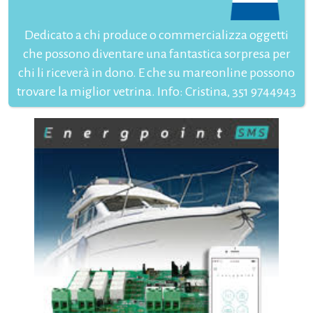
Dedicato a chi produce o commercializza oggetti
che possono diventare una fantastica sorpresa per
chi li riceverà in dono. E che su mareonline possono
trovare la miglior vetrina. Info: Cristina, 351 9744943