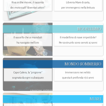
Riva in the movie, il racconto
Libreria Mare di carta,
dei motoscafi “diventati attori”
per immergersi nella lettura
MODELLISMO
Il vascello che ai mondiali
Il modellino di nave irripetibile?
ha navigato nell’oro
Per costruirlo sono serviti 47 anni
MONDO SOMMERSO
Capo Galera, la "prigione"
Immersioni nei relitti:
sognata da ogni subacqueo
questa è profonda 150 anni
MUSEI