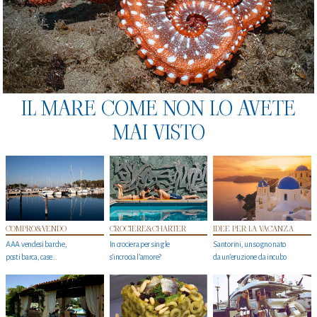
IL MARE COME NON LO AVETE
MAI VISTO
COMPRO&VENDO
CROCIERE&CHARTER
IDEE PER LA VACANZA
AAA vendesi barche,
In crociera per single
Santorini, un sogno nato
posti barca, case…
s'incrocia l’amore?
da un’eruzione da incubo