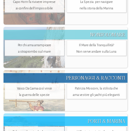
Capo Horn fa rivivere imprese
La Spezia. per navigare
ai confini dell’impossibile
nella storia della Marina
NONSOLOMARE
Per chi ama arrampicare
Il Mare della Tranquillità?
a strapiombo sul mare
Non serve andare sulla Luna
PERSONAGGI & RACCONTI
Vasco Da Gama così vince
Patrizia Mosconi, la stilista che
la guerra delle spezie
ama vestire gli yacht più eleganti
PORTI & MARINA