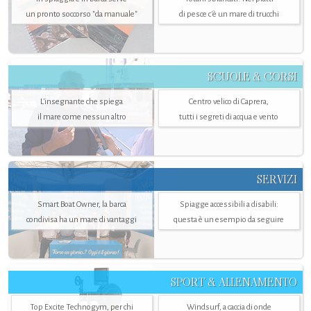
un pronto soccorso "da manuale"
di pesce c'è un mare di trucchi
SCUOLE & CORSI
L'insegnante che spiega
Centro velico di Caprera,
il mare come nessun altro
tutti i segreti di acqua e vento
SERVIZI
Smart Boat Owner, la barca
Spiagge accessibili a disabili:
condivisa ha un mare di vantaggi
questa è un esempio da seguire
SPORT & ALLENAMENTO
Top Excite Technogym, per chi
Windsurf, a caccia di onde