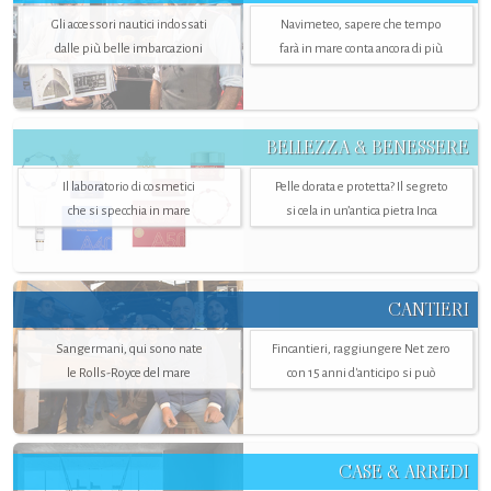
Gli accessori nautici indossati
Navimeteo, sapere che tempo
dalle più belle imbarcazioni
farà in mare conta ancora di più
BELLEZZA & BENESSERE
Il laboratorio di cosmetici
Pelle dorata e protetta? Il segreto
che si specchia in mare
si cela in un’antica pietra Inca
CANTIERI
Sangermani, qui sono nate
Fincantieri, raggiungere Net zero
le Rolls-Royce del mare
con 15 anni d'anticipo si può
CASE & ARREDI