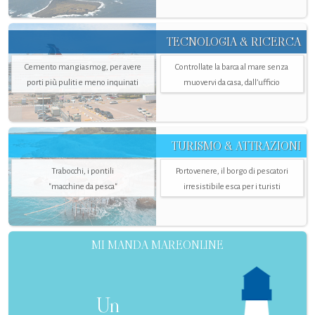
TECNOLOGIA & RICERCA
Cemento mangiasmog, per avere
Controllate la barca al mare senza
porti più puliti e meno inquinati
muovervi da casa, dall’ufficio
TURISMO & ATTRAZIONI
Trabocchi, i pontili
Portovenere, il borgo di pescatori
"macchine da pesca"
irresistibile esca per i turisti
MI MANDA MAREONLINE
Un