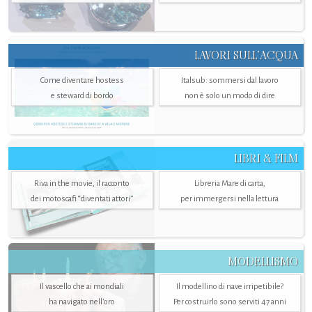
LAVORI SULL’ACQUA
Come diventare hostess
Italsub: sommersi dal lavoro
e steward di bordo
non è solo un modo di dire
LIBRI & FILM
Riva in the movie, il racconto
Libreria Mare di carta,
dei motoscafi “diventati attori”
per immergersi nella lettura
MODELLISMO
Il vascello che ai mondiali
Il modellino di nave irripetibile?
ha navigato nell’oro
Per costruirlo sono serviti 47 anni