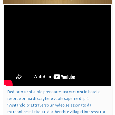
Dedicato a chi vuole prenotare una vacanza in hotel o
resort e prima di scegliere vuole saperne di più.
"Visitandolo" attraverso un video selezionato da
mareonline.it. I titolari di alberghi e villaggi interessati a