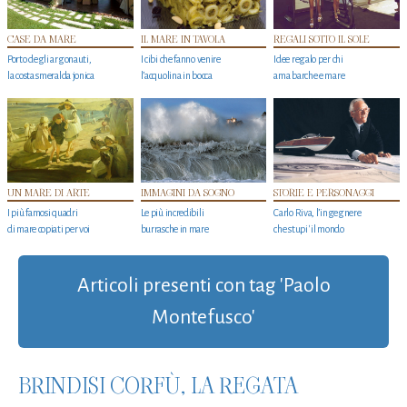
CASE DA MARE
IL MARE IN TAVOLA
REGALI SOTTO IL SOLE
Porto degli argonauti,
I cibi che fanno venire
Idee regalo per chi
la costa smeralda jonica
l’acquolina in bocca
ama barche e mare
UN MARE DI ARTE
IMMAGINI DA SOGNO
STORIE E PERSONAGGI
I più famosi quadri
Le più incredibili
Carlo Riva, l’ingegnere
di mare copiati per voi
burrasche in mare
che stupi' il mondo
Articoli presenti con tag 'Paolo
Montefusco'
BRINDISI CORFÙ, LA REGATA