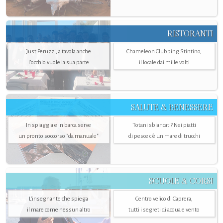
RISTORANTI
Just Peruzzi, a tavola anche
Chameleon Clubbing Stintino,
l’occhio vuole la sua parte
il locale dai mille volti
SALUTE & BENESSERE
In spiaggia e in barca serve
Totani sbiancati? Nei piatti
un pronto soccorso "da manuale"
di pesce c'è un mare di trucchi
SCUOLE & CORSI
L'insegnante che spiega
Centro velico di Caprera,
il mare come nessun altro
tutti i segreti di acqua e vento