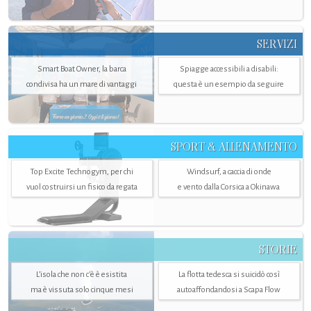
SERVIZI
Smart Boat Owner, la barca
Spiagge accessibili a disabili:
condivisa ha un mare di vantaggi
questa è un esempio da seguire
SPORT & ALLENAMENTO
Top Excite Technogym, per chi
Windsurf, a caccia di onde
vuol costruirsi un fisico da regata
e vento dalla Corsica a Okinawa
STORIE
L’isola che non c'è è esistita
La flotta tedesca si suicidò così
ma è vissuta solo cinque mesi
autoaffondandosi a Scapa Flow