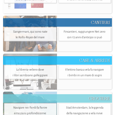
CANTIERI
Sangermani, qui sono nate
Fincantieri, raggiungere Net zero
le Rolls-Royce del mare
con 15 anni d'anticipo si può
CASE & ARREDI
La libreria-veliero dove
Il lettino barca a vela fa navigare
i libri sembrano galleggiare
i bimbi in un mare di sogni
CROCIERE
Navigare nei fiordi fa fiorire
Stad Amsterdam, la leggenda
emozioni profondissime
della navigazione a vela rivive