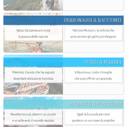
PERSONAGGI & RACCONTI
Vasco Da Gama così vince
Patrizia Mosconi, la stilista che
la guerra delle spezie
ama vestire gli yacht più eleganti
PORTI & MARINA
Palermo, il porto che ha saputo
Villasimius, tutto il meglio
diventare attrazione turistica
che può offrire un approdo
PRODOTTI & FORNITORI
Navaltecnosud, datemi un punto
Egaf, la bussola per non
e vi solleverò il mondo nautico
perdersi in un mare di pratiche