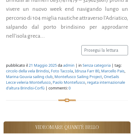
vivere un nuovo week end navigando lungo un
percorso di 104 miglia nautiche attraverso l'Adriatico,
salpando dal porto brindisino per approdarre
nell'isola greca...
Prosegui la lettura
pubblicato il
21 Maggio 2025
da
admin
| in
Senza categoria
| tag:
circolo della vela Brindisi
,
Foto Taccola
,
Idrusa Farr 80
,
Marcello Pais
,
Marina Gouvia sailing club
,
Montefusco Sailing Project
,
OneSails
Lecce veleria Montefusco
,
Paolo Montefusco
,
regata internazionale
d'altura Brindisi-Corfù
| commenti:
0
VIDEOMARE QUANT'È BELLO