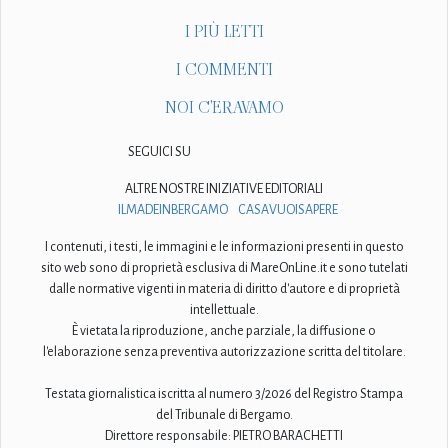
I PIÙ LETTI
I COMMENTI
NOI C'ERAVAMO
SEGUICI SU
ALTRE NOSTRE INIZIATIVE EDITORIALI
ILMADEINBERGAMO
CASAVUOISAPERE
I contenuti, i testi, le immagini e le informazioni presenti in questo
sito web sono di proprietà esclusiva di MareOnLine.it e sono tutelati
dalle normative vigenti in materia di diritto d'autore e di proprietà
intellettuale.
È vietata la riproduzione, anche parziale, la diffusione o
l'elaborazione senza preventiva autorizzazione scritta del titolare.
Testata giornalistica iscritta al numero 3/2026 del Registro Stampa
del Tribunale di Bergamo.
Direttore responsabile: PIETRO BARACHETTI