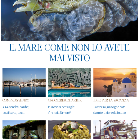
IL MARE COME NON LO AVETE
MAI VISTO
COMPRO&VENDO
CROCIERE&CHARTER
IDEE PER LA VACANZA
AAA vendesi barche,
In crociera per single
Santorini, un sogno nato
posti barca, case…
s'incrocia l’amore?
da un’eruzione da incubo