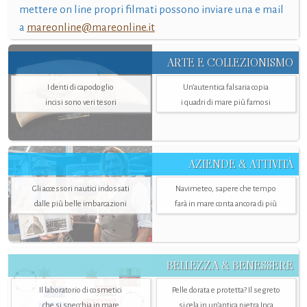
mettere on line propri filmati possono inviare una e mail
a
mareonline@mareonline.it
ARTE E COLLEZIONISMO
I denti di capodoglio
Un’autentica falsaria copia
incisi sono veri tesori
i quadri di mare più famosi
AZIENDE & ATTIVITÀ
Gli accessori nautici indossati
Navimeteo, sapere che tempo
dalle più belle imbarcazioni
farà in mare conta ancora di più
BELLEZZA & BENESSERE
Il laboratorio di cosmetici
Pelle dorata e protetta? Il segreto
che si specchia in mare
si cela in un’antica pietra Inca