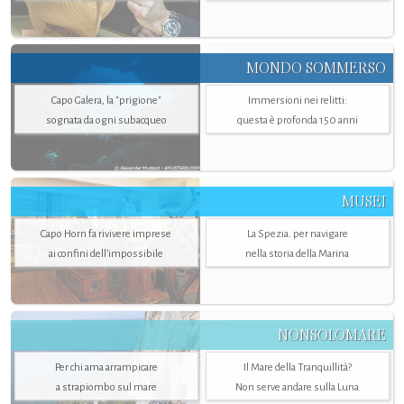
MONDO SOMMERSO
Capo Galera, la "prigione"
Immersioni nei relitti:
sognata da ogni subacqueo
questa è profonda 150 anni
MUSEI
Capo Horn fa rivivere imprese
La Spezia. per navigare
ai confini dell’impossibile
nella storia della Marina
NONSOLOMARE
Per chi ama arrampicare
Il Mare della Tranquillità?
a strapiombo sul mare
Non serve andare sulla Luna