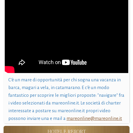
C'è un mare di opportunità per chi sogna una vacanza in
barca, magari a vela, in catamarano. E c'è un modo
fantastico per scoprire le migliori proposte: "navigare" fra
i video selezionati da mareonline.it. Le società di charter
interessate a postare su mareonline.it propri video
possono inviare una e mail a
mareonline@mareonline.it
HOTEL E RESORT