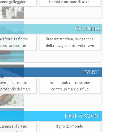
mbrano galleggiare
i bimbi in un mare di sogni
CROCIERE
i fiordi fa fiorire
Stad Amsterdam, la leggenda
i profondissime
della navigazione a vela rivive
EVENTI
dove gustare tutto
Fondali puliti, la missione
ù profondo del mare
contro un mare di rifiuti
FIERE & SALONI
 Canness, il primo
Il giro del mondo