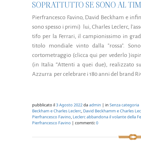
SOPRATTUTTO SE SONO AL TI
Pierfrancesco Favino, David Beckham e infi
sono spesso i primi) lui, Charles Leclerc, l'as
tifo per la Ferrari, il campionissimo in gra
titolo mondiale vinto dalla "rossa". Sono
cortometraggio (clicca qui per vederlo )ispir
(in Italia “Attenti a quei due), realizzato s
Azzurra per celebrare i 180 anni del brand Riv
pubblicato il
3 Agosto 2022
da
admin
| in
Senza categoria
Beckham e Charles Leclerc
,
David Beckhamm e Charles Lecle
Pierfrancesco Favino
,
Leclerc abbandona il volante della Fe
Pierfrancesco Favino
| commenti:
0