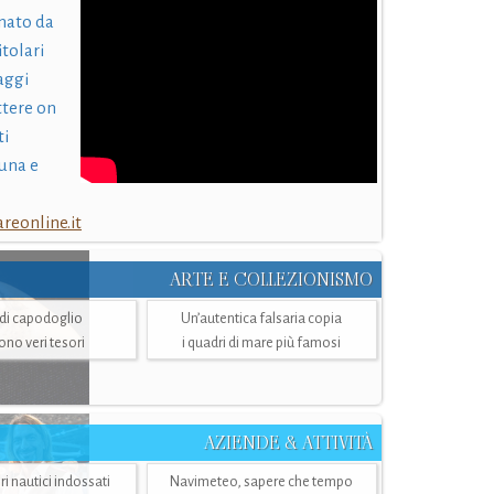
nato da
itolari
laggi
ttere on
ti
una e
eonline.it
ARTE E COLLEZIONISMO
i di capodoglio
Un’autentica falsaria copia
sono veri tesori
i quadri di mare più famosi
AZIENDE & ATTIVITÀ
ri nautici indossati
Navimeteo, sapere che tempo