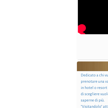
Dedicato a chi v
prenotare una v
in hotel o resort
di scegliere vuol
saperne di più.
"Visitandolo" at