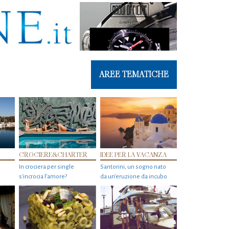
AREE TEMATICHE
CROCIERE&CHARTER
IDEE PER LA VACANZA
In crociera per single
Santorini, un sogno nato
s'incrocia l’amore?
da un’eruzione da incubo