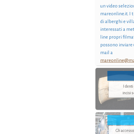
un video selezio
mareonline.it. I t
di alberghi e vil
interessati a me
line propri filma
possono inviare 
mail a
mareonline@mar
I dent
incisi 
Gli accesso