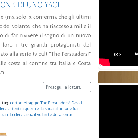
MONE DI UNO YACHT
ne (ma solo a conferma che gli ultimi
so del volante che ha riacceso a mille il
do di far rivivere il sogno di un nuovo
 loro i tre grandi protagonisti del
ato alla serie tv cult “The Persuaders!"
ulle coste al confine tra Italia e Costa
a...
Prosegui la lettura
| tag:
cortometraggio The Persuaders!
,
David
rc: attenti a quei tre
,
la sfida al timone fra
rrari
,
Leclerc lascia il volan te della ferrari
,