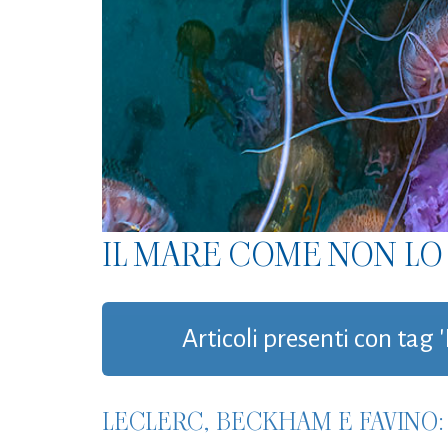
IL MARE COME NON LO 
Articoli presenti con tag 
LECLERC, BECKHAM E FAVINO: 