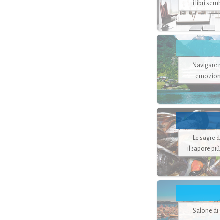
i libri se
Navigare ne
emozion
Le sagre 
il sapore pi
Salone di