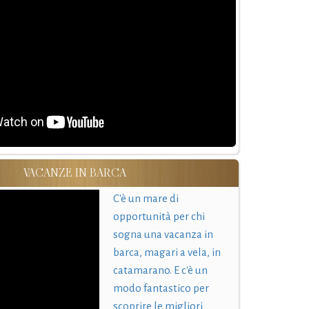
VACANZE IN BARCA
C'è un mare di
opportunità per chi
sogna una vacanza in
barca, magari a vela, in
catamarano. E c'è un
modo fantastico per
scoprire le migliori