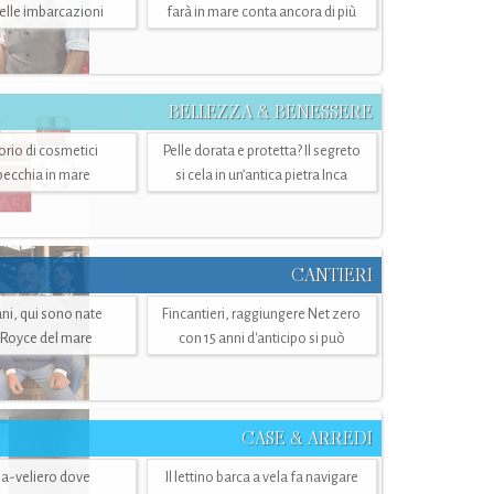
belle imbarcazioni
farà in mare conta ancora di più
BELLEZZA & BENESSERE
torio di cosmetici
Pelle dorata e protetta? Il segreto
specchia in mare
si cela in un’antica pietra Inca
CANTIERI
i, qui sono nate
Fincantieri, raggiungere Net zero
-Royce del mare
con 15 anni d'anticipo si può
CASE & ARREDI
ria-veliero dove
Il lettino barca a vela fa navigare