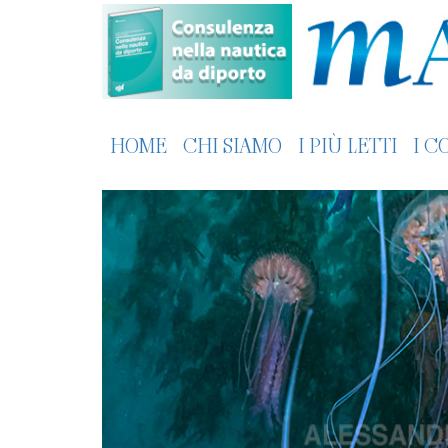
HOME
CHI SIAMO
I PIÙ LETTI
I C