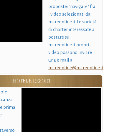
proposte: "navigare" fra
i video selezionati da
mareonline.it. Le società
di charter interessate a
postare su
mareonline.it propri
video possono inviare
una e mail a
mareonline@mareonline.it
HOTEL E RESORT
uole
acanza
 e prima
e
traverso