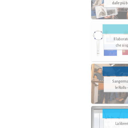
dalle più 
Il labora
che si 
Sangerman
le Rolls
La libre