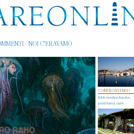
OMMENTI
NOI C'ERAVAMO
COMPRO&VENDO
AAA vendesi barche,
posti barca, case…