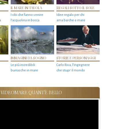
IL MARE IN TAVOLA
REGALI SOTTO IL SOLE
I cibi che fanno venire
Idee regalo per chi
a
l’acquolina in bocca
ama barche e mare
IMMAGINI DA SOGNO
STORIE E PERSONAGGI
Le più incredibili
Carlo Riva, l’ingegnere
burrasche in mare
che stupi' il mondo
VIDEOMARE QUANT'È BELLO