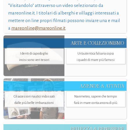
"Visitandolo" attraverso un video selezionato da
mareonline.it. I titolari di alberghi e villaggi interessati a
mettere on line propri filmati possono inviare una e mail
a
mareonline@mareonline.it
ARTE E COLLEZIONISMO
I denti di capodoglio
Un’autentica falsaria copia
incisi sono veri tesori
i quadri di mare più famosi
AZIENDE & ATTIVITÀ
Gli accessori nautici indossati
Navimeteo, sapere che tempo
dalle più belle imbarcazioni
farà in mare conta ancora di più
BELLEZZA & BENESSERE