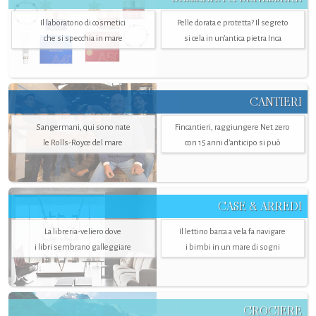
Il laboratorio di cosmetici
Pelle dorata e protetta? Il segreto
che si specchia in mare
si cela in un’antica pietra Inca
CANTIERI
Sangermani, qui sono nate
Fincantieri, raggiungere Net zero
le Rolls-Royce del mare
con 15 anni d'anticipo si può
CASE & ARREDI
La libreria-veliero dove
Il lettino barca a vela fa navigare
i libri sembrano galleggiare
i bimbi in un mare di sogni
CROCIERE