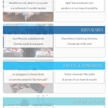
Navaltecnosud, datemi un punto
Egaf, la bussola per non
e vi solleverò il mondo nautico
perdersi in un mare di pratiche
RISTORANTI
Just Peruzzi, a tavola anche
Chameleon Clubbing Stintino,
l’occhio vuole la sua parte
il locale dai mille volti
SALUTE & BENESSERE
In spiaggia e in barca serve
Totani sbiancati? Nei piatti
un pronto soccorso "da manuale"
di pesce c'è un mare di trucchi
SCUOLE & CORSI