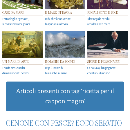
CASE DA MARE
IL MARE IN TAVOLA
REGALI SOTTO IL SOLE
Porto degli argonauti,
I cibi che fanno venire
Idee regalo per chi
la costa smeralda jonica
l’acquolina in bocca
ama barche e mare
UN MARE DI ARTE
IMMAGINI DA SOGNO
STORIE E PERSONAGGI
I più famosi quadri
Le più incredibili
Carlo Riva, l’ingegnere
di mare copiati per voi
burrasche in mare
che stupi' il mondo
Articoli presenti con tag 'ricetta per il
cappon magro'
CENONE CON PESCE? ECCO SERVITO