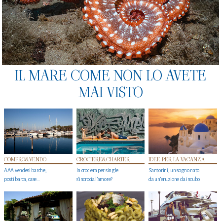
IL MARE COME NON LO AVETE
MAI VISTO
COMPRO&VENDO
CROCIERE&CHARTER
IDEE PER LA VACANZA
AAA vendesi barche,
In crociera per single
Santorini, un sogno nato
posti barca, case…
s'incrocia l’amore?
da un’eruzione da incubo