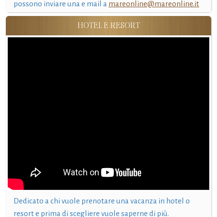
possono inviare una e mail a
mareonline@mareonline.it
HOTEL E RESORT
Dedicato a chi vuole prenotare una vacanza in hotel o
resort e prima di scegliere vuole saperne di più.