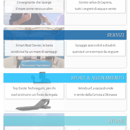
L'insegnante che spiega
Centro velico di Caprera,
il mare come nessun altro
tutti i segreti di acqua e vento
SERVIZI
Smart Boat Owner, la barca
Spiagge accessibili a disabili:
condivisa ha un mare di vantaggi
questa è un esempio da seguire
SPORT & ALLENAMENTO
Top Excite Technogym, per chi
Windsurf, a caccia di onde
vuol costruirsi un fisico da regata
e vento dalla Corsica a Okinawa
STORIE