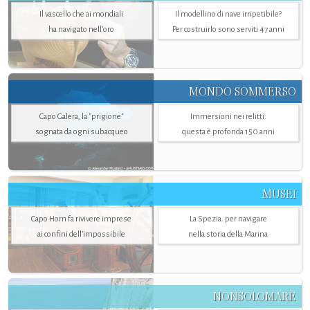
Il vascello che ai mondiali
Il modellino di nave irripetibile?
ha navigato nell’oro
Per costruirlo sono serviti 47 anni
MONDO SOMMERSO
Capo Galera, la "prigione"
Immersioni nei relitti:
sognata da ogni subacqueo
questa è profonda 150 anni
MUSEI
Capo Horn fa rivivere imprese
La Spezia. per navigare
ai confini dell’impossibile
nella storia della Marina
NONSOLOMARE