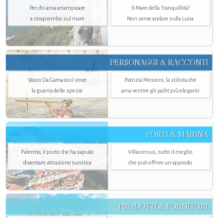
Per chi ama arrampicare
Il Mare della Tranquillità?
a strapiombo sul mare
Non serve andare sulla Luna
PERSONAGGI & RACCONTI
Vasco Da Gama così vince
Patrizia Mosconi, la stilista che
la guerra delle spezie
ama vestire gli yacht più eleganti
PORTI & MARINA
Palermo, il porto che ha saputo
Villasimius, tutto il meglio
diventare attrazione turistica
che può offrire un approdo
PRODOTTI & FORNITORI