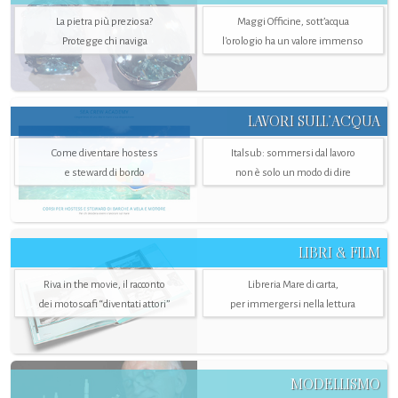
La pietra più preziosa?
Maggi Officine, sott’acqua
Protegge chi naviga
l'orologio ha un valore immenso
LAVORI SULL’ACQUA
Come diventare hostess
Italsub: sommersi dal lavoro
e steward di bordo
non è solo un modo di dire
LIBRI & FILM
Riva in the movie, il racconto
Libreria Mare di carta,
dei motoscafi “diventati attori”
per immergersi nella lettura
MODELLISMO