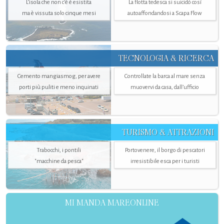
L’isola che non c'è è esistita
La flotta tedesca si suicidò così
ma è vissuta solo cinque mesi
autoaffondandosi a Scapa Flow
TECNOLOGIA & RICERCA
Cemento mangiasmog, per avere
Controllate la barca al mare senza
porti più puliti e meno inquinati
muovervi da casa, dall’ufficio
TURISMO & ATTRAZIONI
Trabocchi, i pontili
Portovenere, il borgo di pescatori
"macchine da pesca"
irresistibile esca per i turisti
MI MANDA MAREONLINE