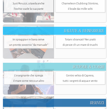
Just Peruzzi, a tavola anche
Chameleon Clubbing Stintino,
l’occhio vuole la sua parte
il locale dai mille volti
SALUTE & BENESSERE
In spiaggia e in barca serve
Totani sbiancati? Nei piatti
un pronto soccorso "da manuale"
di pesce c'è un mare di trucchi
SCUOLE & CORSI
L'insegnante che spiega
Centro velico di Caprera,
il mare come nessun altro
tutti i segreti di acqua e vento
SERVIZI