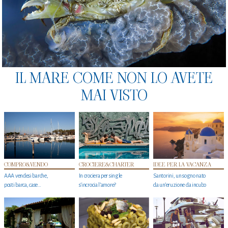
IL MARE COME NON LO AVETE
MAI VISTO
COMPRO&VENDO
CROCIERE&CHARTER
IDEE PER LA VACANZA
AAA vendesi barche,
In crociera per single
Santorini, un sogno nato
posti barca, case…
s'incrocia l’amore?
da un’eruzione da incubo