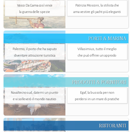
Vasco Da Gama così vince
Patrizia Mosconi, la stilista che
la guerra delle spezie
ama vestire gli yacht più eleganti
PORTI & MARINA
Palermo, il porto che ha saputo
Villasimius, tutto il meglio
diventare attrazione turistica
che può offrire un approdo
PRODOTTI & FORNITORI
Navaltecnosud, datemi un punto
Egaf, la bussola per non
e vi solleverò il mondo nautico
perdersi in un mare di pratiche
RISTORANTI