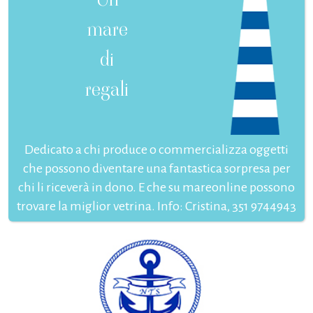
mare
di
regali
Dedicato a chi produce o commercializza oggetti
che possono diventare una fantastica sorpresa per
chi li riceverà in dono. E che su mareonline possono
trovare la miglior vetrina. Info: Cristina, 351 9744943