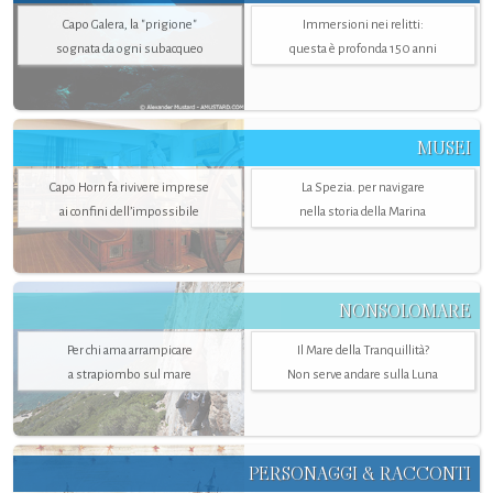
Capo Galera, la "prigione"
Immersioni nei relitti:
sognata da ogni subacqueo
questa è profonda 150 anni
MUSEI
Capo Horn fa rivivere imprese
La Spezia. per navigare
ai confini dell’impossibile
nella storia della Marina
NONSOLOMARE
Per chi ama arrampicare
Il Mare della Tranquillità?
a strapiombo sul mare
Non serve andare sulla Luna
PERSONAGGI & RACCONTI