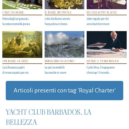
CASE DA MARE
IL MARE IN TAVOLA
REGALI SOTTO IL SOLE
Porto degli argonauti,
I cibi che fanno venire
Idee regalo per chi
la costa smeralda jonica
l’acquolina in bocca
ama barche e mare
UN MARE DI ARTE
IMMAGINI DA SOGNO
STORIE E PERSONAGGI
I più famosi quadri
Le più incredibili
Carlo Riva, l’ingegnere
di mare copiati per voi
burrasche in mare
che stupi' il mondo
Articoli presenti con tag 'Royal Charter'
YACHT CLUB BARBADOS, LA
BELLEZZA