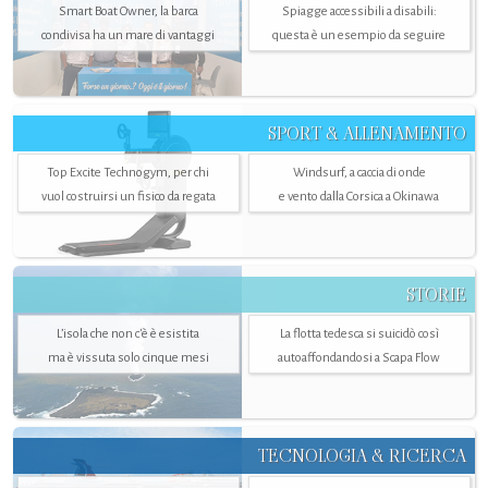
Smart Boat Owner, la barca
Spiagge accessibili a disabili:
condivisa ha un mare di vantaggi
questa è un esempio da seguire
SPORT & ALLENAMENTO
Top Excite Technogym, per chi
Windsurf, a caccia di onde
vuol costruirsi un fisico da regata
e vento dalla Corsica a Okinawa
STORIE
L’isola che non c'è è esistita
La flotta tedesca si suicidò così
ma è vissuta solo cinque mesi
autoaffondandosi a Scapa Flow
TECNOLOGIA & RICERCA