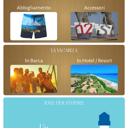
Abbigliamento
Accessori
LA VACANZA
In Barca
In Hotel / Resort
IDEE PER STUPIRE
Un