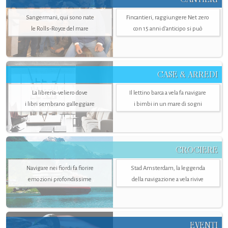
Sangermani, qui sono nate
Fincantieri, raggiungere Net zero
le Rolls-Royce del mare
con 15 anni d'anticipo si può
CASE & ARREDI
La libreria-veliero dove
Il lettino barca a vela fa navigare
i libri sembrano galleggiare
i bimbi in un mare di sogni
CROCIERE
Navigare nei fiordi fa fiorire
Stad Amsterdam, la leggenda
emozioni profondissime
della navigazione a vela rivive
EVENTI