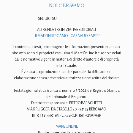
NOI C'ERAVAMO
SEGUICI SU
ALTRE NOSTRE INIZIATIVE EDITORIALI
ILMADEINBERGAMO
CASAVUOISAPERE
I contenuti, i testi, le immagini e le informazioni presenti in questo
sito web sono di proprietà esclusiva di MareOnLine.it e sono tutelati
dalle normative vigenti in materia di diritto d'autore e di proprietà
intellettuale.
È vietata la riproduzione, anche parziale, la diffusione o
l'elaborazione senza preventiva autorizzazione scritta del titolare.
Testata giornalistica iscritta al numero 3/2026 del Registro Stampa
del Tribunale di Bergamo.
Direttore responsabile: PIETRO BARACHETTI
VIA P. RUGGERI DA STABELLO 20 - 24123 BERGAMO
P.I.: 04581440163 - C.F.: BRCPTR61H23A794P
MARE ONLINE
Il mare come non lo avete mai visto