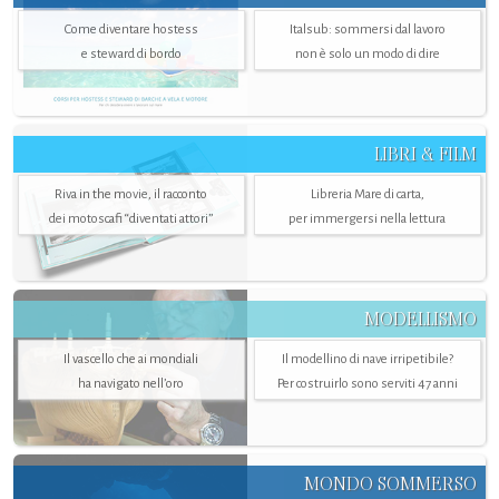
Come diventare hostess
Italsub: sommersi dal lavoro
e steward di bordo
non è solo un modo di dire
LIBRI & FILM
Riva in the movie, il racconto
Libreria Mare di carta,
dei motoscafi “diventati attori”
per immergersi nella lettura
MODELLISMO
Il vascello che ai mondiali
Il modellino di nave irripetibile?
ha navigato nell’oro
Per costruirlo sono serviti 47 anni
MONDO SOMMERSO