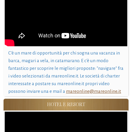
C'è un mare di opportunità per chi sogna una vacanza in
barca, magari a vela, in catamarano. E c'è un modo
fantastico per scoprire le migliori proposte: "navigare" fra
i video selezionati da mareonline.it. Le società di charter
interessate a postare su mareonline.it propri video
possono inviare una e mail a
mareonline@mareonline.it
HOTEL E RESORT