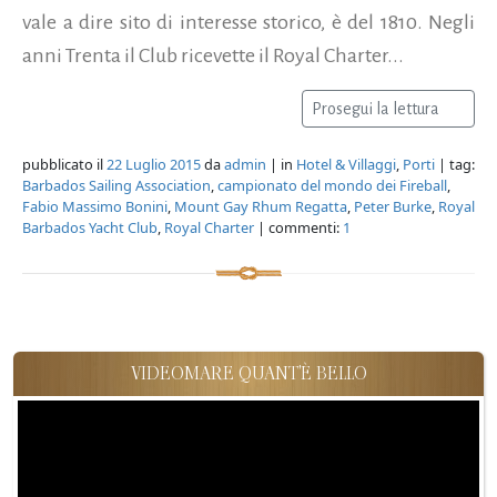
vale a dire sito di interesse storico, è del 1810. Negli
anni Trenta il Club ricevette il Royal Charter...
Prosegui la lettura
pubblicato il
22 Luglio 2015
da
admin
| in
Hotel & Villaggi
,
Porti
| tag:
Barbados Sailing Association
,
campionato del mondo dei Fireball
,
Fabio Massimo Bonini
,
Mount Gay Rhum Regatta
,
Peter Burke
,
Royal
Barbados Yacht Club
,
Royal Charter
| commenti:
1
VIDEOMARE QUANT'È BELLO