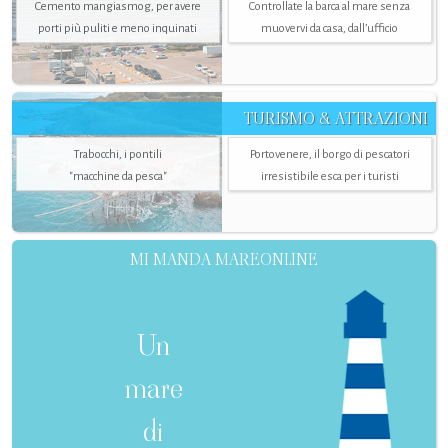
Cemento mangiasmog, per avere
Controllate la barca al mare senza
porti più puliti e meno inquinati
muovervi da casa, dall’ufficio
TURISMO & ATTRAZIONI
Trabocchi, i pontili
Portovenere, il borgo di pescatori
"macchine da pesca"
irresistibile esca per i turisti
MI MANDA MAREONLINE
Un
mare
di