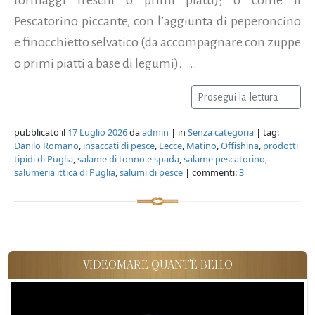
Pescatorino piccante, con l’aggiunta di peperoncino
e finocchietto selvatico (da accompagnare con zuppe
o primi piatti a base di legumi). ...
Prosegui la lettura
pubblicato il
17 Luglio 2026
da
admin
| in
Senza categoria
| tag:
Danilo Romano
,
insaccati di pesce
,
Lecce
,
Matino
,
Offishina
,
prodotti
tipidi di Puglia
,
salame di tonno e spada
,
salame pescatorino
,
salumeria ittica di Puglia
,
salumi di pesce
| commenti:
3
VIDEOMARE QUANT'È BELLO