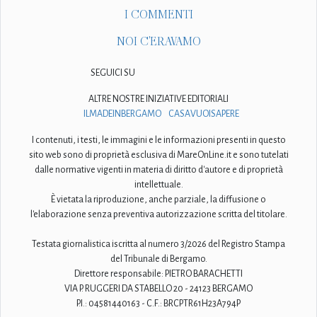
I COMMENTI
NOI C'ERAVAMO
SEGUICI SU
ALTRE NOSTRE INIZIATIVE EDITORIALI
ILMADEINBERGAMO
CASAVUOISAPERE
I contenuti, i testi, le immagini e le informazioni presenti in questo
sito web sono di proprietà esclusiva di MareOnLine.it e sono tutelati
dalle normative vigenti in materia di diritto d'autore e di proprietà
intellettuale.
È vietata la riproduzione, anche parziale, la diffusione o
l'elaborazione senza preventiva autorizzazione scritta del titolare.
Testata giornalistica iscritta al numero 3/2026 del Registro Stampa
del Tribunale di Bergamo.
Direttore responsabile: PIETRO BARACHETTI
VIA P. RUGGERI DA STABELLO 20 - 24123 BERGAMO
P.I.: 04581440163 - C.F.: BRCPTR61H23A794P