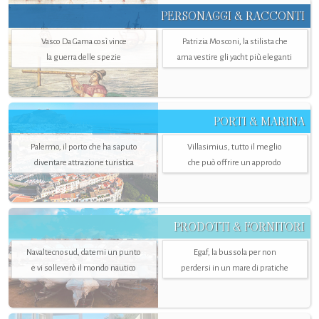
PERSONAGGI & RACCONTI
Vasco Da Gama così vince
Patrizia Mosconi, la stilista che
la guerra delle spezie
ama vestire gli yacht più eleganti
PORTI & MARINA
Palermo, il porto che ha saputo
Villasimius, tutto il meglio
diventare attrazione turistica
che può offrire un approdo
PRODOTTI & FORNITORI
Navaltecnosud, datemi un punto
Egaf, la bussola per non
e vi solleverò il mondo nautico
perdersi in un mare di pratiche