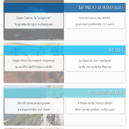
MONDO SOMMERSO
Capo Galera, la "prigione"
Immersioni nei relitti:
sognata da ogni subacqueo
questa è profonda 150 anni
MUSEI
Capo Horn fa rivivere imprese
La Spezia. per navigare
ai confini dell’impossibile
nella storia della Marina
NONSOLOMARE
Per chi ama arrampicare
Il Mare della Tranquillità?
a strapiombo sul mare
Non serve andare sulla Luna