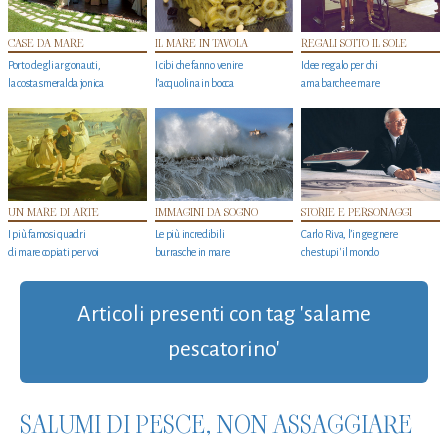
CASE DA MARE
IL MARE IN TAVOLA
REGALI SOTTO IL SOLE
Porto degli argonauti,
I cibi che fanno venire
Idee regalo per chi
la costa smeralda jonica
l’acquolina in bocca
ama barche e mare
UN MARE DI ARTE
IMMAGINI DA SOGNO
STORIE E PERSONAGGI
I più famosi quadri
Le più incredibili
Carlo Riva, l’ingegnere
di mare copiati per voi
burrasche in mare
che stupi' il mondo
Articoli presenti con tag 'salame
pescatorino'
SALUMI DI PESCE, NON ASSAGGIARE