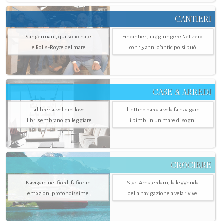
CANTIERI
Sangermani, qui sono nate
Fincantieri, raggiungere Net zero
le Rolls-Royce del mare
con 15 anni d'anticipo si può
CASE & ARREDI
La libreria-veliero dove
Il lettino barca a vela fa navigare
i libri sembrano galleggiare
i bimbi in un mare di sogni
CROCIERE
Navigare nei fiordi fa fiorire
Stad Amsterdam, la leggenda
emozioni profondissime
della navigazione a vela rivive