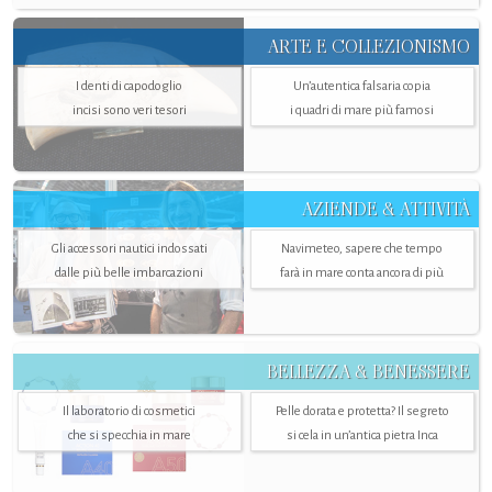
ARTE E COLLEZIONISMO
I denti di capodoglio
Un’autentica falsaria copia
incisi sono veri tesori
i quadri di mare più famosi
AZIENDE & ATTIVITÀ
Gli accessori nautici indossati
Navimeteo, sapere che tempo
dalle più belle imbarcazioni
farà in mare conta ancora di più
BELLEZZA & BENESSERE
Il laboratorio di cosmetici
Pelle dorata e protetta? Il segreto
che si specchia in mare
si cela in un’antica pietra Inca