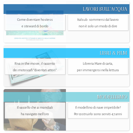
LAVORI SULL’ACQUA
Come diventare hostess
Italsub: sommersi dal lavoro
e steward di bordo
non è solo un modo di dire
LIBRI & FILM
Riva in the movie, il racconto
Libreria Mare di carta,
dei motoscafi “diventati attori”
per immergersi nella lettura
MODELLISMO
Il vascello che ai mondiali
Il modellino di nave irripetibile?
ha navigato nell’oro
Per costruirlo sono serviti 47 anni