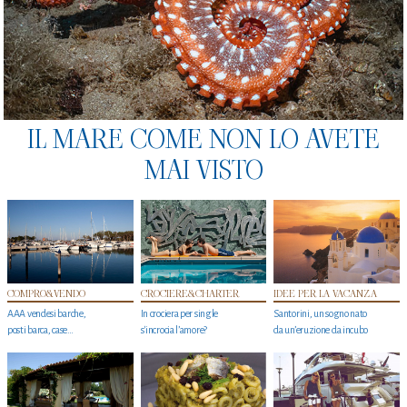
IL MARE COME NON LO AVETE
MAI VISTO
COMPRO&VENDO
CROCIERE&CHARTER
IDEE PER LA VACANZA
AAA vendesi barche,
In crociera per single
Santorini, un sogno nato
posti barca, case…
s'incrocia l’amore?
da un’eruzione da incubo