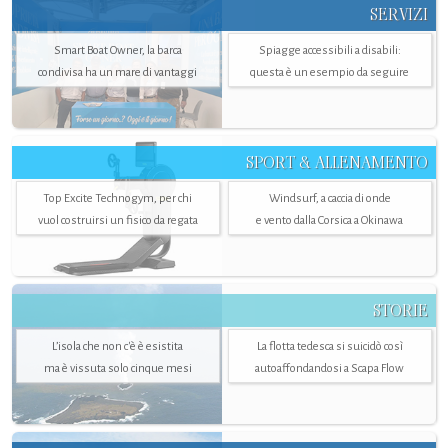
SERVIZI
Smart Boat Owner, la barca
Spiagge accessibili a disabili:
condivisa ha un mare di vantaggi
questa è un esempio da seguire
SPORT & ALLENAMENTO
Top Excite Technogym, per chi
Windsurf, a caccia di onde
vuol costruirsi un fisico da regata
e vento dalla Corsica a Okinawa
STORIE
L’isola che non c'è è esistita
La flotta tedesca si suicidò così
ma è vissuta solo cinque mesi
autoaffondandosi a Scapa Flow