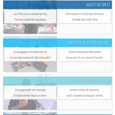
RISTORANTI
Just Peruzzi, a tavola anche
Chameleon Clubbing Stintino,
l’occhio vuole la sua parte
il locale dai mille volti
SALUTE & BENESSERE
In spiaggia e in barca serve
Totani sbiancati? Nei piatti
un pronto soccorso "da manuale"
di pesce c'è un mare di trucchi
SCUOLE & CORSI
L'insegnante che spiega
Centro velico di Caprera,
il mare come nessun altro
tutti i segreti di acqua e vento