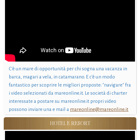
C'è un mare di opportunità per chi sogna una vacanza in
barca, magari a vela, in catamarano. E c'è un modo
fantastico per scoprire le migliori proposte: "navigare" fra
i video selezionati da mareonline.it. Le società di charter
interessate a postare su mareonline.it propri video
possono inviare una e mail a
mareonline@mareonline.it
HOTEL E RESORT