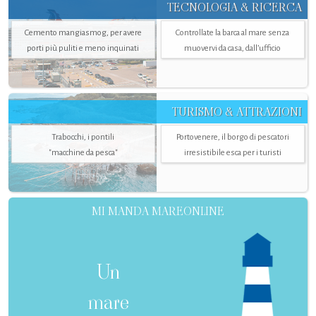
TECNOLOGIA & RICERCA
Cemento mangiasmog, per avere
Controllate la barca al mare senza
porti più puliti e meno inquinati
muovervi da casa, dall’ufficio
TURISMO & ATTRAZIONI
Trabocchi, i pontili
Portovenere, il borgo di pescatori
"macchine da pesca"
irresistibile esca per i turisti
MI MANDA MAREONLINE
Un
mare