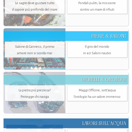
Le sagre dove gustare tutto
Fondali puliti, la missione
il sapore più profondo del mare
contro un mare di rifiuti
FIERE & SALONI
Salone di Canness, il primo
Il giro del mondo
amore non si scorda mai
in 40 Saloni nautici
GIOIELLI & OROLOGI
La pietra più preziosa?
Maggi Officine, sott’acqua
Protegge chi naviga
l'orologio ha un valore immenso
LAVORI SULL’ACQUA