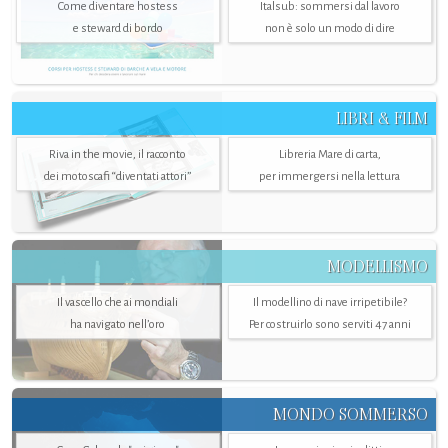
Come diventare hostess
Italsub: sommersi dal lavoro
e steward di bordo
non è solo un modo di dire
LIBRI & FILM
Riva in the movie, il racconto
Libreria Mare di carta,
dei motoscafi “diventati attori”
per immergersi nella lettura
MODELLISMO
Il vascello che ai mondiali
Il modellino di nave irripetibile?
ha navigato nell’oro
Per costruirlo sono serviti 47 anni
MONDO SOMMERSO