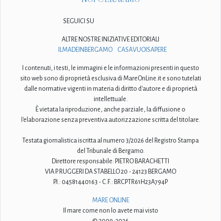
SEGUICI SU
ALTRE NOSTRE INIZIATIVE EDITORIALI
ILMADEINBERGAMO
CASAVUOISAPERE
I contenuti, i testi, le immagini e le informazioni presenti in questo
sito web sono di proprietà esclusiva di MareOnLine.it e sono tutelati
dalle normative vigenti in materia di diritto d'autore e di proprietà
intellettuale.
È vietata la riproduzione, anche parziale, la diffusione o
l'elaborazione senza preventiva autorizzazione scritta del titolare.
Testata giornalistica iscritta al numero 3/2026 del Registro Stampa
del Tribunale di Bergamo.
Direttore responsabile: PIETRO BARACHETTI
VIA P. RUGGERI DA STABELLO 20 - 24123 BERGAMO
P.I.: 04581440163 - C.F.: BRCPTR61H23A794P
MARE ONLINE
Il mare come non lo avete mai visto
© 2009-2026