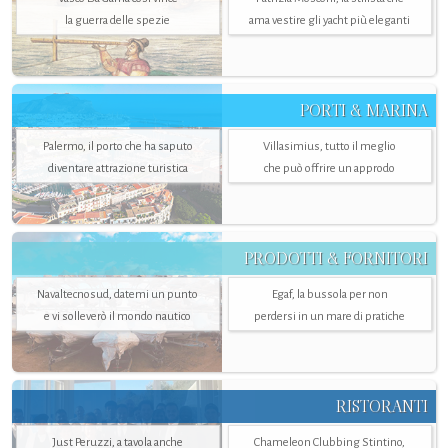
la guerra delle spezie
ama vestire gli yacht più eleganti
PORTI & MARINA
Palermo, il porto che ha saputo
Villasimius, tutto il meglio
diventare attrazione turistica
che può offrire un approdo
PRODOTTI & FORNITORI
Navaltecnosud, datemi un punto
Egaf, la bussola per non
e vi solleverò il mondo nautico
perdersi in un mare di pratiche
RISTORANTI
Just Peruzzi, a tavola anche
Chameleon Clubbing Stintino,