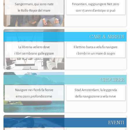
Sangermani, qui sono nate
Fincantieri, raggiungere Net zero
le Rolls-Royce del mare
con 15 anni d'anticipo si può
CASE & ARREDI
La libreria-veliero dove
Il lettino barca a vela fa navigare
i libri sembrano galleggiare
i bimbi in un mare di sogni
CROCIERE
Navigare nei fiordi fa fiorire
Stad Amsterdam, la leggenda
emozioni profondissime
della navigazione a vela rivive
EVENTI