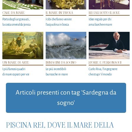
CASE DA MARE
IL MARE IN TAVOLA
REGALI SOTTO IL SOLE
Porto degli argonauti,
I cibi che fanno venire
Idee regalo per chi
la costa smeralda jonica
l’acquolina in bocca
ama barche e mare
UN MARE DI ARTE
IMMAGINI DA SOGNO
STORIE E PERSONAGGI
I più famosi quadri
Le più incredibili
Carlo Riva, l’ingegnere
di mare copiati per voi
burrasche in mare
che stupi' il mondo
Articoli presenti con tag 'Sardegna da
sogno'
PISCINA REI, DOVE IL MARE DELLA