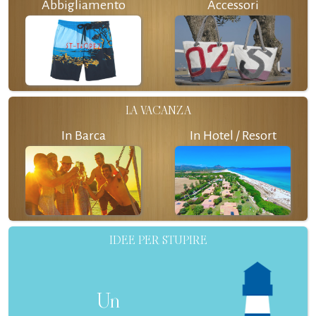
Abbigliamento
Accessori
LA VACANZA
In Barca
In Hotel / Resort
IDEE PER STUPIRE
Un