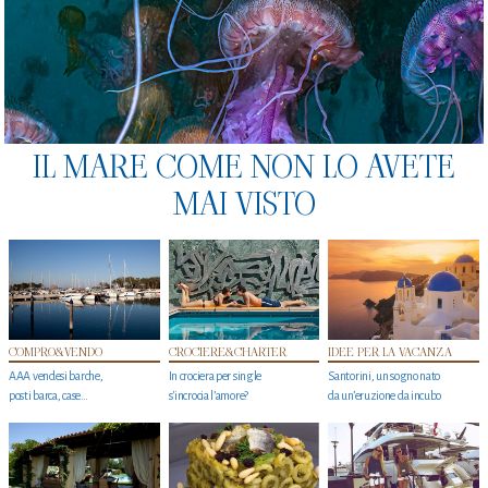
IL MARE COME NON LO AVETE
MAI VISTO
COMPRO&VENDO
CROCIERE&CHARTER
IDEE PER LA VACANZA
AAA vendesi barche,
In crociera per single
Santorini, un sogno nato
posti barca, case…
s'incrocia l’amore?
da un’eruzione da incubo