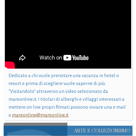
Dedicato a chi vuole prenotare una vacanza in hotel o
resort e prima di scegliere vuole saperne di più.
"Visitandolo" attraverso un video selezionato da
mareonline.it. I titolari di alberghi e villaggi interessati a
mettere on line propri filmati possono inviare una e mail
a
mareonline@mareonline.it
ARTE E COLLEZIONISMO