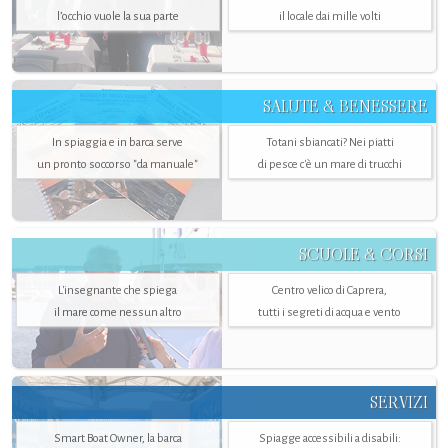
l’occhio vuole la sua parte
il locale dai mille volti
SALUTE & BENESSERE
In spiaggia e in barca serve
Totani sbiancati? Nei piatti
un pronto soccorso "da manuale"
di pesce c'è un mare di trucchi
SCUOLE & CORSI
L'insegnante che spiega
Centro velico di Caprera,
il mare come nessun altro
tutti i segreti di acqua e vento
SERVIZI
Smart Boat Owner, la barca
Spiagge accessibili a disabili: