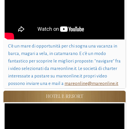
C'è un mare di opportunità per chi sogna una vacanza in
barca, magari a vela, in catamarano. E c'è un modo
fantastico per scoprire le migliori proposte: "navigare" fra
i video selezionati da mareonline.it. Le società di charter
interessate a postare su mareonline.it propri video
possono inviare una e mail a
mareonline@mareonline.it
HOTEL E RESORT