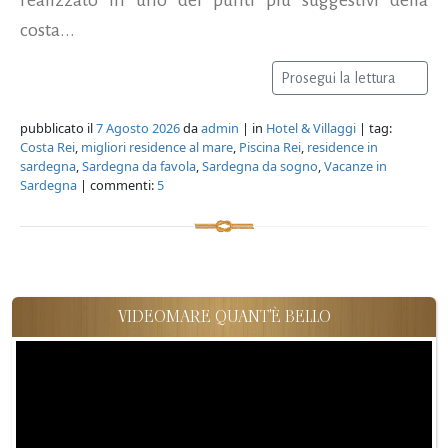
costa...
Prosegui la lettura
pubblicato il
7 Agosto 2026
da
admin
| in
Hotel & Villaggi
| tag:
Costa Rei
,
migliori residence al mare
,
Piscina Rei
,
residence in
sardegna
,
Sardegna da favola
,
Sardegna da sogno
,
Vacanze in
Sardegna
| commenti:
5
VIDEOMARE QUANT'È BELLO