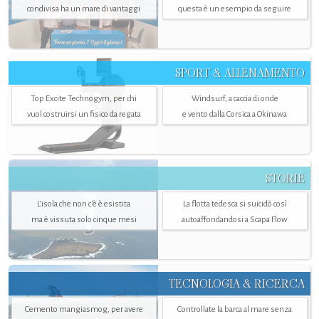
condivisa ha un mare di vantaggi
questa è un esempio da seguire
SPORT & ALLENAMENTO
Top Excite Technogym, per chi
Windsurf, a caccia di onde
vuol costruirsi un fisico da regata
e vento dalla Corsica a Okinawa
STORIE
L’isola che non c'è è esistita
La flotta tedesca si suicidò così
ma è vissuta solo cinque mesi
autoaffondandosi a Scapa Flow
TECNOLOGIA & RICERCA
Cemento mangiasmog, per avere
Controllate la barca al mare senza