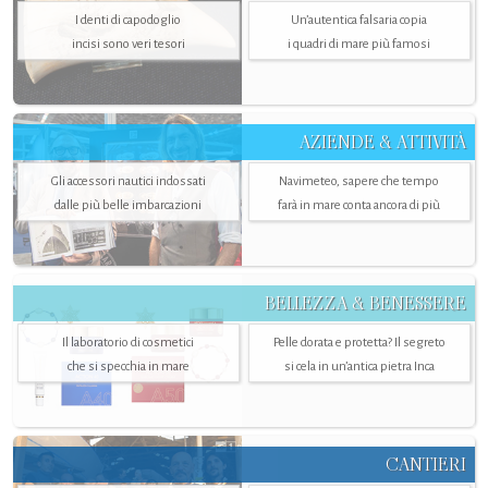
I denti di capodoglio
Un’autentica falsaria copia
incisi sono veri tesori
i quadri di mare più famosi
AZIENDE & ATTIVITÀ
Gli accessori nautici indossati
Navimeteo, sapere che tempo
dalle più belle imbarcazioni
farà in mare conta ancora di più
BELLEZZA & BENESSERE
Il laboratorio di cosmetici
Pelle dorata e protetta? Il segreto
che si specchia in mare
si cela in un’antica pietra Inca
CANTIERI