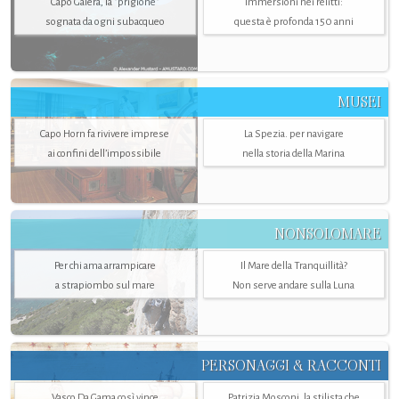
Capo Galera, la "prigione"
Immersioni nei relitti:
sognata da ogni subacqueo
questa è profonda 150 anni
MUSEI
Capo Horn fa rivivere imprese
La Spezia. per navigare
ai confini dell’impossibile
nella storia della Marina
NONSOLOMARE
Per chi ama arrampicare
Il Mare della Tranquillità?
a strapiombo sul mare
Non serve andare sulla Luna
PERSONAGGI & RACCONTI
Vasco Da Gama così vince
Patrizia Mosconi, la stilista che