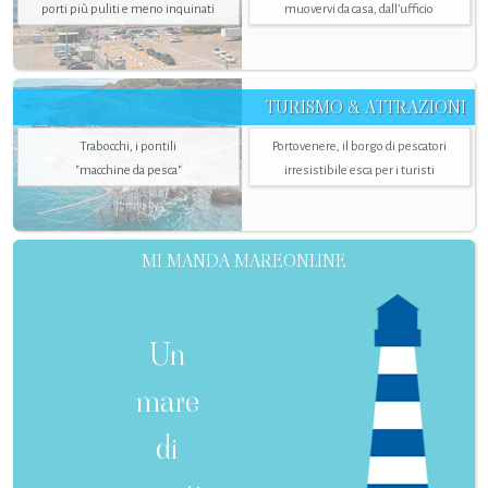
porti più puliti e meno inquinati
muovervi da casa, dall’ufficio
TURISMO & ATTRAZIONI
Trabocchi, i pontili
Portovenere, il borgo di pescatori
"macchine da pesca"
irresistibile esca per i turisti
MI MANDA MAREONLINE
Un
mare
di