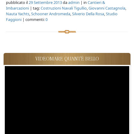
pubblicato il
29 Settembre 2013
da
admin
| in
Cantieri &
Imbarcazioni
| tag:
Costruzioni Navali Tigullio
,
Giovanni Castagnola
,
Nauta Yachts
,
Schooner Andromeda
,
Silverio Della Rosa
,
Studio
Faggioni
| commenti:
0
VIDEOMARE QUANT'È BELLO