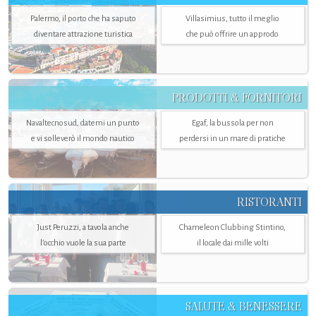
Palermo, il porto che ha saputo
Villasimius, tutto il meglio
diventare attrazione turistica
che può offrire un approdo
PRODOTTI & FORNITORI
Navaltecnosud, datemi un punto
Egaf, la bussola per non
e vi solleverò il mondo nautico
perdersi in un mare di pratiche
RISTORANTI
Just Peruzzi, a tavola anche
Chameleon Clubbing Stintino,
l’occhio vuole la sua parte
il locale dai mille volti
SALUTE & BENESSERE