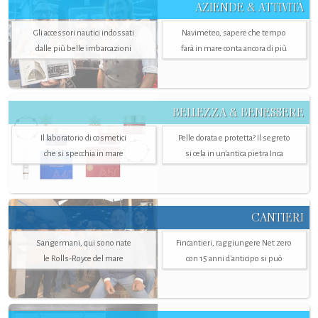
AZIENDE & ATTIVITÀ
Gli accessori nautici indossati
Navimeteo, sapere che tempo
dalle più belle imbarcazioni
farà in mare conta ancora di più
BELLEZZA & BENESSERE
Il laboratorio di cosmetici
Pelle dorata e protetta? Il segreto
che si specchia in mare
si cela in un’antica pietra Inca
CANTIERI
Sangermani, qui sono nate
Fincantieri, raggiungere Net zero
le Rolls-Royce del mare
con 15 anni d'anticipo si può