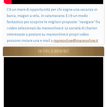
C'è un mare di opportunità per chi sogna una vacanza in
barca, magari a vela, in catamarano. E c'è un modo
fantastico per scoprire le migliori proposte: "navigare" fra
i video selezionati da mareonline.it. Le società di charter
interessate a postare su mareonline.it propri video
possono inviare una e mail a
mareonline@mareonline.it
HOTEL E RESORT