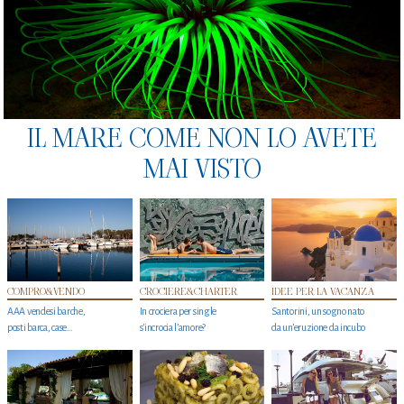
IL MARE COME NON LO AVETE
MAI VISTO
COMPRO&VENDO
CROCIERE&CHARTER
IDEE PER LA VACANZA
AAA vendesi barche,
In crociera per single
Santorini, un sogno nato
posti barca, case…
s'incrocia l’amore?
da un’eruzione da incubo