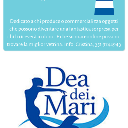
Dedicato a chi produce o commercializza oggetti
che possono diventare una fantastica sorpresa per
chi li riceverà in dono. E che su mareonline possono
trovare la miglior vetrina. Info: Cristina, 351 9744943