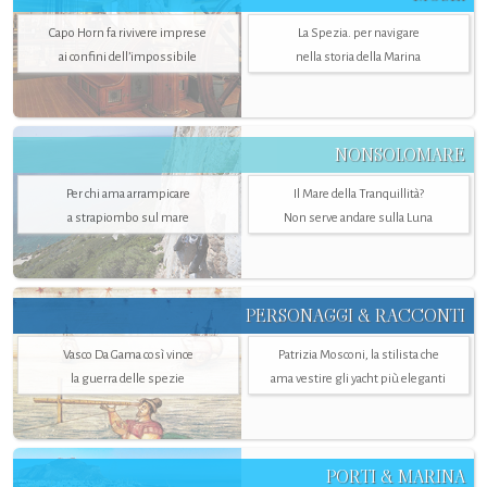
Capo Horn fa rivivere imprese
La Spezia. per navigare
ai confini dell’impossibile
nella storia della Marina
NONSOLOMARE
Per chi ama arrampicare
Il Mare della Tranquillità?
a strapiombo sul mare
Non serve andare sulla Luna
PERSONAGGI & RACCONTI
Vasco Da Gama così vince
Patrizia Mosconi, la stilista che
la guerra delle spezie
ama vestire gli yacht più eleganti
PORTI & MARINA