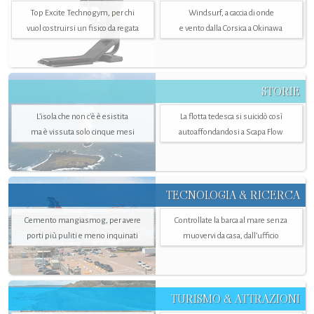
Top Excite Technogym, per chi
Windsurf, a caccia di onde
vuol costruirsi un fisico da regata
e vento dalla Corsica a Okinawa
STORIE
L’isola che non c'è è esistita
La flotta tedesca si suicidò così
ma è vissuta solo cinque mesi
autoaffondandosi a Scapa Flow
TECNOLOGIA & RICERCA
Cemento mangiasmog, per avere
Controllate la barca al mare senza
porti più puliti e meno inquinati
muovervi da casa, dall’ufficio
TURISMO & ATTRAZIONI