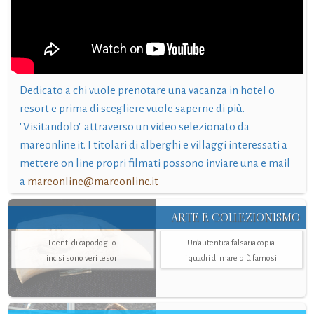
Dedicato a chi vuole prenotare una vacanza in hotel o
resort e prima di scegliere vuole saperne di più.
"Visitandolo" attraverso un video selezionato da
mareonline.it. I titolari di alberghi e villaggi interessati a
mettere on line propri filmati possono inviare una e mail
a
mareonline@mareonline.it
ARTE E COLLEZIONISMO
I denti di capodoglio
Un’autentica falsaria copia
incisi sono veri tesori
i quadri di mare più famosi