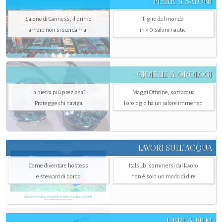
FIERE & SALONI
Salone di Canness, il primo
Il giro del mondo
amore non si scorda mai
in 40 Saloni nautici
GIOIELLI & OROLOGI
La pietra più preziosa?
Maggi Officine, sott’acqua
Protegge chi naviga
l'orologio ha un valore immenso
LAVORI SULL’ACQUA
Come diventare hostess
Italsub: sommersi dal lavoro
e steward di bordo
non è solo un modo di dire
LIBRI & FILM