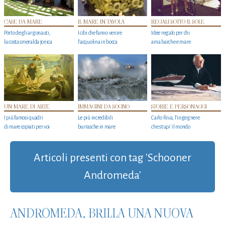
CASE DA MARE
IL MARE IN TAVOLA
REGALI SOTTO IL SOLE
Porto degli argonauti,
I cibi che fanno venire
Idee regalo per chi
la costa smeralda jonica
l’acquolina in bocca
ama barche e mare
UN MARE DI ARTE
IMMAGINI DA SOGNO
STORIE E PERSONAGGI
I più famosi quadri
Le più incredibili
Carlo Riva, l’ingegnere
di mare copiati per voi
burrasche in mare
che stupi' il mondo
Articoli presenti con tag 'Schooner
Andromeda'
ANDROMEDA, BRILLA UNA NUOVA