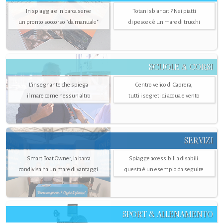
In spiaggia e in barca serve
Totani sbiancati? Nei piatti
un pronto soccorso "da manuale"
di pesce c'è un mare di trucchi
SCUOLE & CORSI
L'insegnante che spiega
Centro velico di Caprera,
il mare come nessun altro
tutti i segreti di acqua e vento
SERVIZI
Smart Boat Owner, la barca
Spiagge accessibili a disabili:
condivisa ha un mare di vantaggi
questa è un esempio da seguire
SPORT & ALLENAMENTO