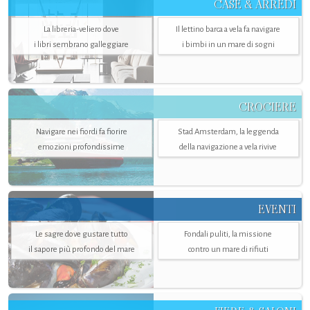
CASE & ARREDI
La libreria-veliero dove
Il lettino barca a vela fa navigare
i libri sembrano galleggiare
i bimbi in un mare di sogni
CROCIERE
Navigare nei fiordi fa fiorire
Stad Amsterdam, la leggenda
emozioni profondissime
della navigazione a vela rivive
EVENTI
Le sagre dove gustare tutto
Fondali puliti, la missione
il sapore più profondo del mare
contro un mare di rifiuti