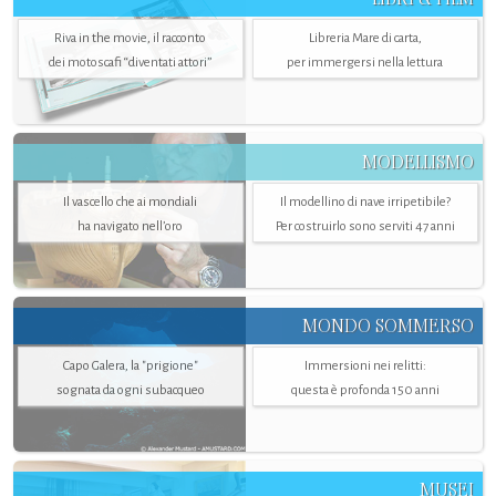
Riva in the movie, il racconto
Libreria Mare di carta,
dei motoscafi “diventati attori”
per immergersi nella lettura
MODELLISMO
Il vascello che ai mondiali
Il modellino di nave irripetibile?
ha navigato nell’oro
Per costruirlo sono serviti 47 anni
MONDO SOMMERSO
Capo Galera, la "prigione"
Immersioni nei relitti:
sognata da ogni subacqueo
questa è profonda 150 anni
MUSEI