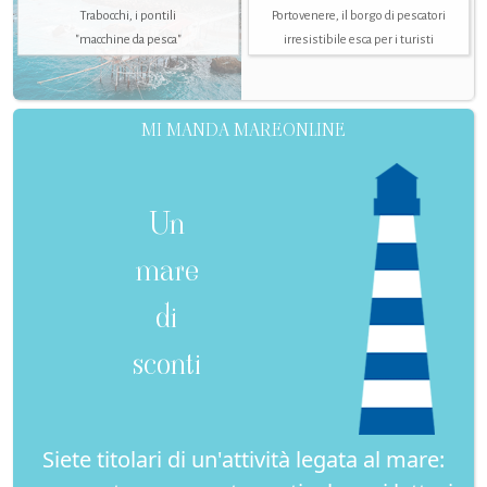
Trabocchi, i pontili
Portovenere, il borgo di pescatori
"macchine da pesca"
irresistibile esca per i turisti
MI MANDA MAREONLINE
Un
mare
di
sconti
Siete titolari di un'attività legata al mare: