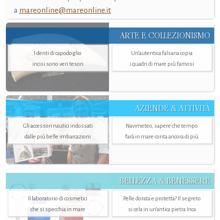
a
mareonline@mareonline.it
ARTE E COLLEZIONISMO
I denti di capodoglio
Un’autentica falsaria copia
incisi sono veri tesori
i quadri di mare più famosi
AZIENDE & ATTIVITÀ
Gli accessori nautici indossati
Navimeteo, sapere che tempo
dalle più belle imbarcazioni
farà in mare conta ancora di più
BELLEZZA & BENESSERE
Il laboratorio di cosmetici
Pelle dorata e protetta? Il segreto
che si specchia in mare
si cela in un’antica pietra Inca