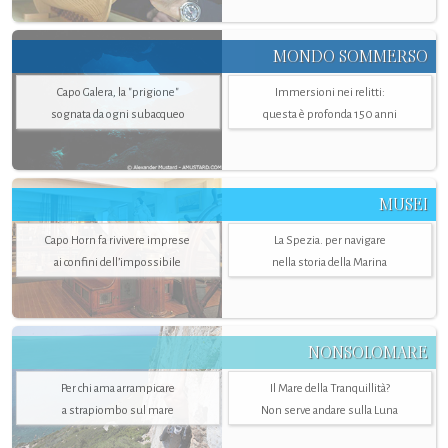
MONDO SOMMERSO
Capo Galera, la "prigione"
Immersioni nei relitti:
sognata da ogni subacqueo
questa è profonda 150 anni
MUSEI
Capo Horn fa rivivere imprese
La Spezia. per navigare
ai confini dell’impossibile
nella storia della Marina
NONSOLOMARE
Per chi ama arrampicare
Il Mare della Tranquillità?
a strapiombo sul mare
Non serve andare sulla Luna