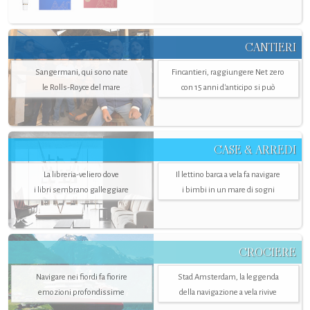
CANTIERI
Sangermani, qui sono nate
Fincantieri, raggiungere Net zero
le Rolls-Royce del mare
con 15 anni d'anticipo si può
CASE & ARREDI
La libreria-veliero dove
Il lettino barca a vela fa navigare
i libri sembrano galleggiare
i bimbi in un mare di sogni
CROCIERE
Navigare nei fiordi fa fiorire
Stad Amsterdam, la leggenda
emozioni profondissime
della navigazione a vela rivive