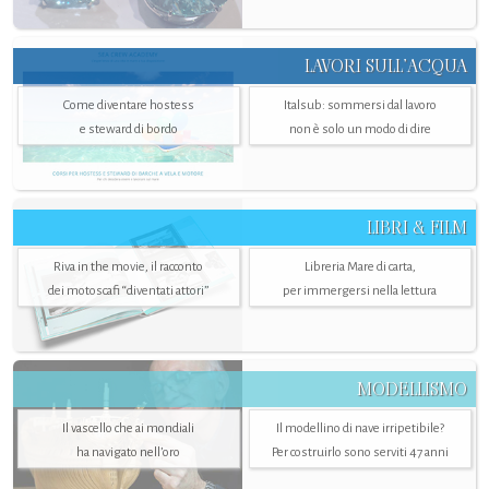
LAVORI SULL’ACQUA
Come diventare hostess
Italsub: sommersi dal lavoro
e steward di bordo
non è solo un modo di dire
LIBRI & FILM
Riva in the movie, il racconto
Libreria Mare di carta,
dei motoscafi “diventati attori”
per immergersi nella lettura
MODELLISMO
Il vascello che ai mondiali
Il modellino di nave irripetibile?
ha navigato nell’oro
Per costruirlo sono serviti 47 anni