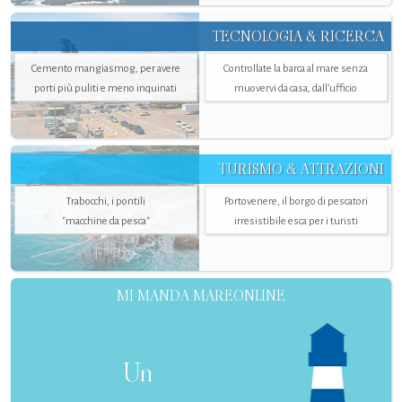
TECNOLOGIA & RICERCA
Cemento mangiasmog, per avere
Controllate la barca al mare senza
porti più puliti e meno inquinati
muovervi da casa, dall’ufficio
TURISMO & ATTRAZIONI
Trabocchi, i pontili
Portovenere, il borgo di pescatori
"macchine da pesca"
irresistibile esca per i turisti
MI MANDA MAREONLINE
Un