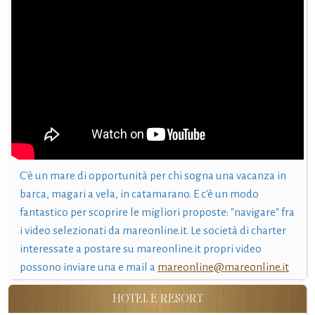
C'è un mare di opportunità per chi sogna una vacanza in
barca, magari a vela, in catamarano. E c'è un modo
fantastico per scoprire le migliori proposte: "navigare" fra
i video selezionati da mareonline.it. Le società di charter
interessate a postare su mareonline.it propri video
possono inviare una e mail a
mareonline@mareonline.it
HOTEL E RESORT