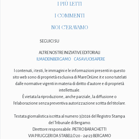
I PIÙ LETTI
I COMMENTI
NOI C'ERAVAMO
SEGUICI SU
ALTRE NOSTRE INIZIATIVE EDITORIALI
ILMADEINBERGAMO
CASAVUOISAPERE
I contenuti, i testi, le immagini e le informazioni presenti in questo
sito web sono di proprietà esclusiva di MareOnLine.it e sono tutelati
dalle normative vigenti in materia di diritto d'autore e di proprietà
intellettuale.
È vietata la riproduzione, anche parziale, la diffusione o
l'elaborazione senza preventiva autorizzazione scritta del titolare.
Testata giornalistica iscritta al numero 3/2026 del Registro Stampa
del Tribunale di Bergamo.
Direttore responsabile: PIETRO BARACHETTI
VIA P. RUGGERI DA STABELLO 20 - 24123 BERGAMO