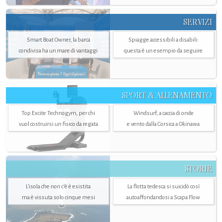
SERVIZI
Smart Boat Owner, la barca
Spiagge accessibili a disabili:
condivisa ha un mare di vantaggi
questa è un esempio da seguire
SPORT & ALLENAMENTO
Top Excite Technogym, per chi
Windsurf, a caccia di onde
vuol costruirsi un fisico da regata
e vento dalla Corsica a Okinawa
STORIE
L’isola che non c'è è esistita
La flotta tedesca si suicidò così
ma è vissuta solo cinque mesi
autoaffondandosi a Scapa Flow