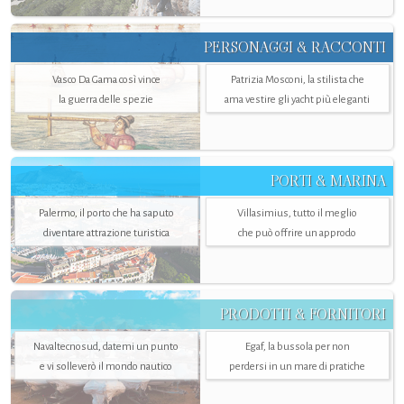
PERSONAGGI & RACCONTI
Vasco Da Gama così vince
Patrizia Mosconi, la stilista che
la guerra delle spezie
ama vestire gli yacht più eleganti
PORTI & MARINA
Palermo, il porto che ha saputo
Villasimius, tutto il meglio
diventare attrazione turistica
che può offrire un approdo
PRODOTTI & FORNITORI
Navaltecnosud, datemi un punto
Egaf, la bussola per non
e vi solleverò il mondo nautico
perdersi in un mare di pratiche