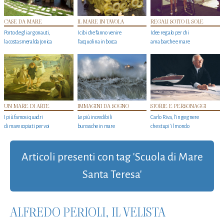
CASE DA MARE
IL MARE IN TAVOLA
REGALI SOTTO IL SOLE
Porto degli argonauti,
I cibi che fanno venire
Idee regalo per chi
la costa smeralda jonica
l’acquolina in bocca
ama barche e mare
UN MARE DI ARTE
IMMAGINI DA SOGNO
STORIE E PERSONAGGI
I più famosi quadri
Le più incredibili
Carlo Riva, l’ingegnere
di mare copiati per voi
burrasche in mare
che stupi' il mondo
Articoli presenti con tag 'Scuola di Mare
Santa Teresa'
ALFREDO PERIOLI, IL VELISTA