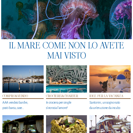
IL MARE COME NON LO AVETE
MAI VISTO
COMPRO&VENDO
CROCIERE&CHARTER
IDEE PER LA VACANZA
AAA vendesi barche,
In crociera per single
Santorini, un sogno nato
posti barca, case…
s'incrocia l’amore?
da un’eruzione da incubo