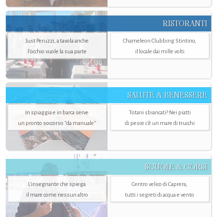
RISTORANTI
Just Peruzzi, a tavola anche
Chameleon Clubbing Stintino,
l’occhio vuole la sua parte
il locale dai mille volti
SALUTE & BENESSERE
In spiaggia e in barca serve
Totani sbiancati? Nei piatti
un pronto soccorso "da manuale"
di pesce c'è un mare di trucchi
SCUOLE & CORSI
L'insegnante che spiega
Centro velico di Caprera,
il mare come nessun altro
tutti i segreti di acqua e vento