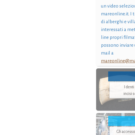
un video selezio
mareonline.it. I t
di alberghi e vil
interessati a me
line propri filma
possono inviare 
mail a
mareonline@mar
I dent
incisi 
Gli accesso