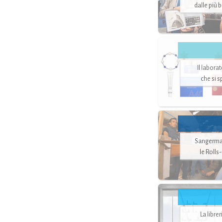
dalle più 
Il labora
che si 
Sangerman
le Rolls
La libre