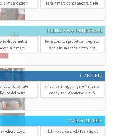
belle imbarcazioni
farà in mare conta ancora di più
BELLEZZA & BENESSERE
torio di cosmetici
Pelle dorata e protetta? Il segreto
specchia in mare
si cela in un’antica pietra Inca
CANTIERI
i, qui sono nate
Fincantieri, raggiungere Net zero
-Royce del mare
con 15 anni d'anticipo si può
CASE & ARREDI
ria-veliero dove
Il lettino barca a vela fa navigare