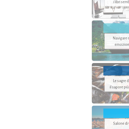
i libri se
Navigare ne
emozion
Le sagre 
il sapore pi
Salone di