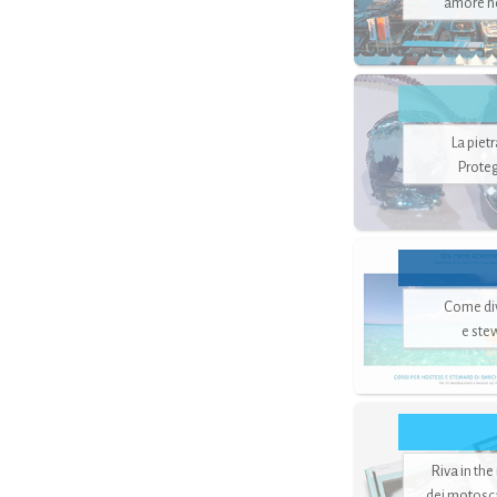
amore no
La piet
Proteg
Come di
e ste
Riva in the
dei motoscaf