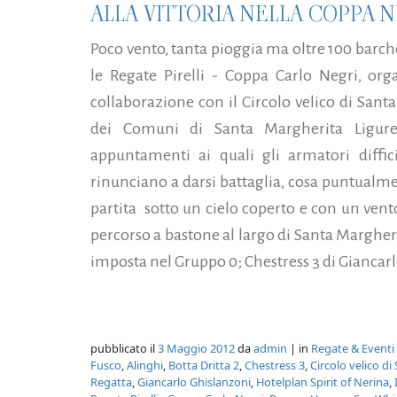
ALLA VITTORIA NELLA COPPA 
Poco vento, tanta pioggia ma oltre 100 barch
le Regate Pirelli - Coppa Carlo Negri, org
collaborazione con il Circolo velico di Sant
dei Comuni di Santa Margherita Ligure
appuntamenti ai quali gli armatori diff
rinunciano a darsi battaglia, cosa puntualm
partita sotto un cielo coperto e con un vento
percorso a bastone al largo di Santa Margheri
imposta nel Gruppo 0; Chestress 3 di Giancarl
pubblicato il
3 Maggio 2012
da
admin
| in
Regate & Eventi
Fusco
,
Alinghi
,
Botta Dritta 2
,
Chestress 3
,
Circolo velico d
Regatta
,
Giancarlo Ghislanzoni
,
Hotelplan Spirit of Nerina
,