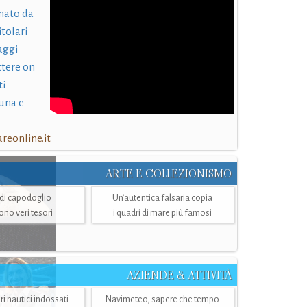
nato da
itolari
laggi
ttere on
ti
una e
eonline.it
ARTE E COLLEZIONISMO
i di capodoglio
Un’autentica falsaria copia
sono veri tesori
i quadri di mare più famosi
AZIENDE & ATTIVITÀ
ri nautici indossati
Navimeteo, sapere che tempo