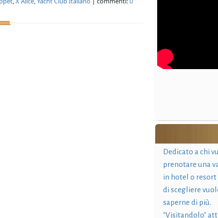
ppet
,
X Alice
,
Yacht Club Italiano
| commenti:
0
Dedicato a chi v
prenotare una v
in hotel o resort
di scegliere vuol
saperne di più.
"Visitandolo" at