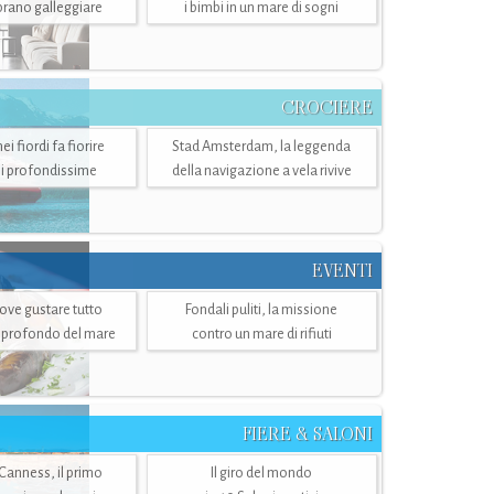
mbrano galleggiare
i bimbi in un mare di sogni
CROCIERE
i fiordi fa fiorire
Stad Amsterdam, la leggenda
i profondissime
della navigazione a vela rivive
EVENTI
dove gustare tutto
Fondali puliti, la missione
ù profondo del mare
contro un mare di rifiuti
FIERE & SALONI
 Canness, il primo
Il giro del mondo