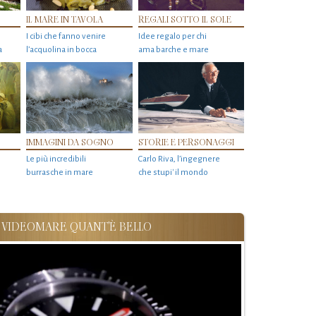
IL MARE IN TAVOLA
REGALI SOTTO IL SOLE
I cibi che fanno venire
Idee regalo per chi
a
l’acquolina in bocca
ama barche e mare
IMMAGINI DA SOGNO
STORIE E PERSONAGGI
Le più incredibili
Carlo Riva, l’ingegnere
burrasche in mare
che stupi' il mondo
VIDEOMARE QUANT'È BELLO