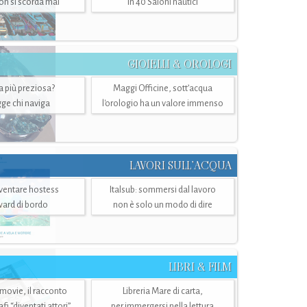
n si scorda mai
in 40 Saloni nautici
GIOIELLI & OROLOGI
ra più preziosa?
Maggi Officine, sott’acqua
ge chi naviga
l'orologio ha un valore immenso
LAVORI SULL’ACQUA
ventare hostess
Italsub: sommersi dal lavoro
ward di bordo
non è solo un modo di dire
LIBRI & FILM
 movie, il racconto
Libreria Mare di carta,
i “diventati attori”
per immergersi nella lettura