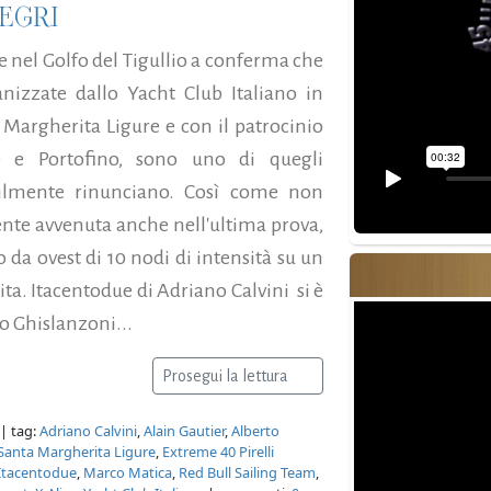
NEGRI
e nel Golfo del Tigullio a conferma che
anizzate dallo Yacht Club Italiano in
a Margherita Ligure e con il patrocinio
 e Portofino, sono uno di quegli
icilmente rinunciano. Così come non
ente avvenuta anche nell'ultima prova,
 da ovest di 10 nodi di intensità su un
ta. Itacentodue di Adriano Calvini si è
o Ghislanzoni...
Prosegui la lettura
| tag:
Adriano Calvini
,
Alain Gautier
,
Alberto
i Santa Margherita Ligure
,
Extreme 40 Pirelli
Itacentodue
,
Marco Matica
,
Red Bull Sailing Team
,