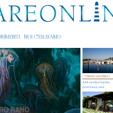
OMMENTI
NOI C'ERAVAMO
COMPRO&VENDO
AAA vendesi barche,
posti barca, case…