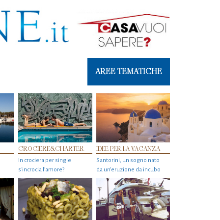
AREE TEMATICHE
CROCIERE&CHARTER
IDEE PER LA VACANZA
In crociera per single
Santorini, un sogno nato
s'incrocia l’amore?
da un’eruzione da incubo