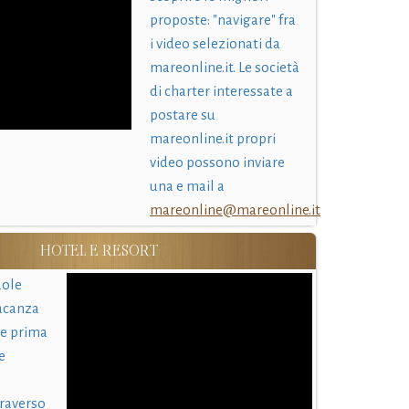
proposte: "navigare" fra
i video selezionati da
mareonline.it. Le società
di charter interessate a
postare su
mareonline.it propri
video possono inviare
una e mail a
mareonline@mareonline.it
HOTEL E RESORT
uole
acanza
 e prima
e
traverso