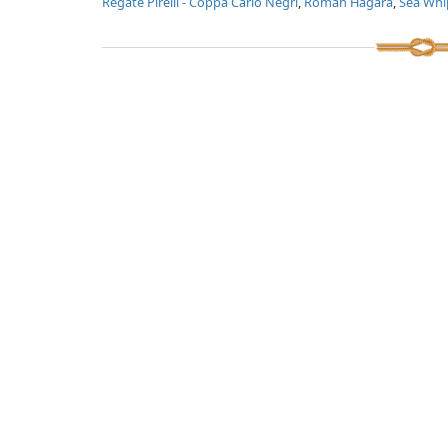
Regate Pirelli - Coppa Carlo Negri
,
Roman Hagara
,
Sea Whi