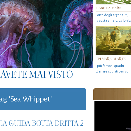
CASE DA MARE
Porto degli argonauti,
la costa smeralda jonic
UN MARE DI ARTE
I più famosi quadri
AVETE MAI VISTO
di mare copiati per voi
 tag 'Sea Whippet'
CA GUIDA BOTTA DRITTA 2