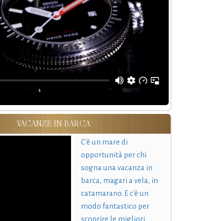
VACANZE IN BARCA
C'è un mare di
opportunità per chi
sogna una vacanza in
barca, magari a vela, in
catamarano. E c'è un
modo fantastico per
scoprire le migliori