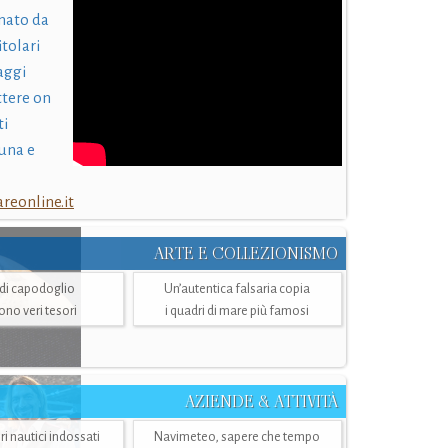
nato da
itolari
laggi
ttere on
ti
una e
eonline.it
ARTE E COLLEZIONISMO
i di capodoglio
Un’autentica falsaria copia
sono veri tesori
i quadri di mare più famosi
AZIENDE & ATTIVITÀ
ri nautici indossati
Navimeteo, sapere che tempo