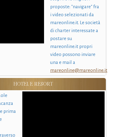
proposte: "navigare" fra
i video selezionati da
mareonline.it. Le società
di charter interessate a
postare su
mareonline.it propri
video possono inviare
una e mail a
mareonline@mareonline.it
HOTEL E RESORT
uole
acanza
 e prima
e
traverso