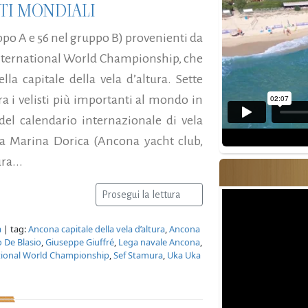
TI MONDIALI
ppo A e 56 nel gruppo B) provenienti da
 International World Championship, che
 capitale della vela d’altura. Sette
ra i velisti più importanti al mondo in
el calendario internazionale di vela
ella Marina Dorica (Ancona yacht club,
ra...
Prosegui la lettura
a
| tag:
Ancona capitale della vela d’altura
,
Ancona
 De Blasio
,
Giuseppe Giuffré
,
Lega navale Ancona
,
tional World Championship
,
Sef Stamura
,
Uka Uka