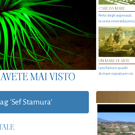
CASE DA MARE
Porto degli argonauti,
la costa smeralda jonic
UN MARE DI ARTE
I più famosi quadri
AVETE MAI VISTO
di mare copiati per voi
tag 'Sef Stamura'
TALE