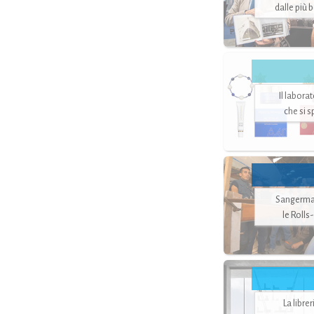
dalle più 
Il labora
che si 
Sangerman
le Rolls
La libre