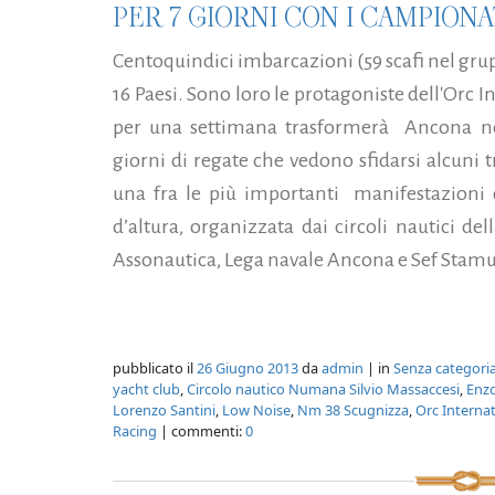
PER 7 GIORNI CON I CAMPIONA
Centoquindici imbarcazioni (59 scafi nel gru
16 Paesi. Sono loro le protagoniste dell'Orc
per una settimana trasformerà Ancona nella
giorni di regate che vedono sfidarsi alcuni t
una fra le più importanti manifestazioni d
d’altura, organizzata dai circoli nautici d
Assonautica, Lega navale Ancona e Sef Stamu
pubblicato il
26 Giugno 2013
da
admin
| in
Senza categori
yacht club
,
Circolo nautico Numana Silvio Massaccesi
,
Enzo
Lorenzo Santini
,
Low Noise
,
Nm 38 Scugnizza
,
Orc Interna
Racing
| commenti:
0