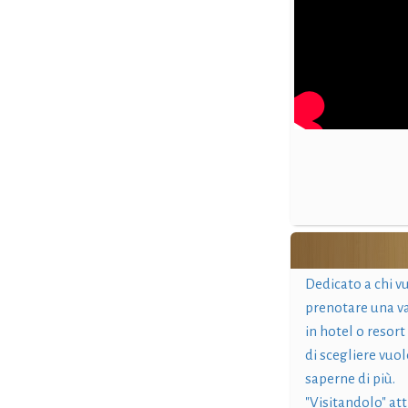
Dedicato a chi v
prenotare una v
in hotel o resort
di scegliere vuol
saperne di più.
"Visitandolo" at