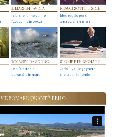
IL MARE IN TAVOLA
REGALI SOTTO IL SOLE
I cibi che fanno venire
Idee regalo per chi
a
l’acquolina in bocca
ama barche e mare
IMMAGINI DA SOGNO
STORIE E PERSONAGGI
Le più incredibili
Carlo Riva, l’ingegnere
burrasche in mare
che stupi' il mondo
VIDEOMARE QUANT'È BELLO