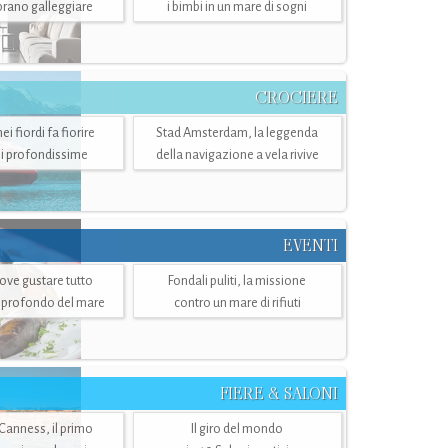
mbrano galleggiare
i bimbi in un mare di sogni
CROCIERE
i fiordi fa fiorire
Stad Amsterdam, la leggenda
i profondissime
della navigazione a vela rivive
EVENTI
dove gustare tutto
Fondali puliti, la missione
ù profondo del mare
contro un mare di rifiuti
FIERE & SALONI
 Canness, il primo
Il giro del mondo