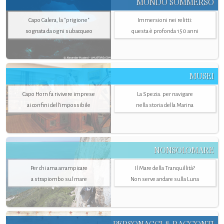
MONDO SOMMERSO
Capo Galera, la "prigione"
Immersioni nei relitti:
sognata da ogni subacqueo
questa è profonda 150 anni
MUSEI
Capo Horn fa rivivere imprese
La Spezia. per navigare
ai confini dell’impossibile
nella storia della Marina
NONSOLOMARE
Per chi ama arrampicare
Il Mare della Tranquillità?
a strapiombo sul mare
Non serve andare sulla Luna