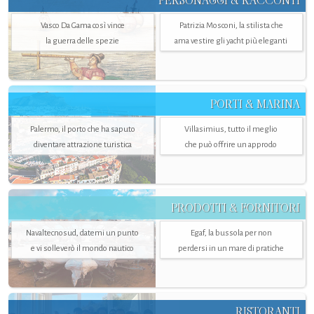
PERSONAGGI & RACCONTI
Vasco Da Gama così vince
Patrizia Mosconi, la stilista che
la guerra delle spezie
ama vestire gli yacht più eleganti
PORTI & MARINA
Palermo, il porto che ha saputo
Villasimius, tutto il meglio
diventare attrazione turistica
che può offrire un approdo
PRODOTTI & FORNITORI
Navaltecnosud, datemi un punto
Egaf, la bussola per non
e vi solleverò il mondo nautico
perdersi in un mare di pratiche
RISTORANTI