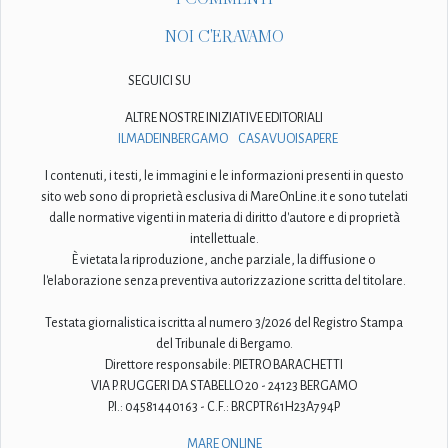
NOI C'ERAVAMO
SEGUICI SU
ALTRE NOSTRE INIZIATIVE EDITORIALI
ILMADEINBERGAMO
CASAVUOISAPERE
I contenuti, i testi, le immagini e le informazioni presenti in questo
sito web sono di proprietà esclusiva di MareOnLine.it e sono tutelati
dalle normative vigenti in materia di diritto d'autore e di proprietà
intellettuale.
È vietata la riproduzione, anche parziale, la diffusione o
l'elaborazione senza preventiva autorizzazione scritta del titolare.
Testata giornalistica iscritta al numero 3/2026 del Registro Stampa
del Tribunale di Bergamo.
Direttore responsabile: PIETRO BARACHETTI
VIA P. RUGGERI DA STABELLO 20 - 24123 BERGAMO
P.I.: 04581440163 - C.F.: BRCPTR61H23A794P
MARE ONLINE