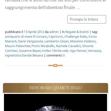
raggiungimento dell’obiettivo finale. ...
Prosegui la lettura
pubblicato il
13 Aprile 2012
da
admin
| in
Regate & Eventi
| tag:
antiquario di mare Il Corsaro
,
Capricorn
,
Challenge Italia
,
Ciccio
Manzoli
,
Dario Vergassola
,
Lamberto Cesari
,
Massimo Federici
,
Mauro Pelaschier
,
Porto Mirabello
,
Rachele Cavadini
,
Simone
Cartolari
,
Susanne Beyer
,
trofeo 10mila vele
,
Ugo Ferrari
,
Vernazza
,
vignettista Davide Besana
| commenti:
0
VIDEOMARE QUANT'È BELLO