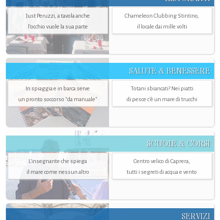
Just Peruzzi, a tavola anche
Chameleon Clubbing Stintino,
l’occhio vuole la sua parte
il locale dai mille volti
SALUTE & BENESSERE
In spiaggia e in barca serve
Totani sbiancati? Nei piatti
un pronto soccorso "da manuale"
di pesce c'è un mare di trucchi
SCUOLE & CORSI
L'insegnante che spiega
Centro velico di Caprera,
il mare come nessun altro
tutti i segreti di acqua e vento
SERVIZI