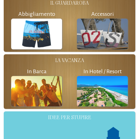
IL GUARDAROBA
Abbigliamento
Accessori
LA VACANZA
In Barca
In Hotel / Resort
IDEE PER STUPIRE