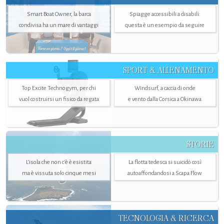
Smart Boat Owner, la barca
Spiagge accessibili a disabili:
condivisa ha un mare di vantaggi
questa è un esempio da seguire
SPORT & ALLENAMENTO
Top Excite Technogym, per chi
Windsurf, a caccia di onde
vuol costruirsi un fisico da regata
e vento dalla Corsica a Okinawa
STORIE
L’isola che non c'è è esistita
La flotta tedesca si suicidò così
ma è vissuta solo cinque mesi
autoaffondandosi a Scapa Flow
TECNOLOGIA & RICERCA