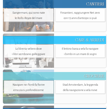
CANTIERI
Sangermani, qui sono nate
Fincantieri, raggiungere Net zero
le Rolls-Royce del mare
con 15 anni d'anticipo si può
CASE & ARREDI
La libreria-veliero dove
Il lettino barca a vela fa navigare
i libri sembrano galleggiare
i bimbi in un mare di sogni
CROCIERE
Navigare nei fiordi fa fiorire
Stad Amsterdam, la leggenda
emozioni profondissime
della navigazione a vela rivive