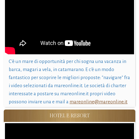
C'è un mare di opportunità per chi sogna una vacanza in
barca, magari a vela, in catamarano. E c'è un modo
fantastico per scoprire le migliori proposte: "navigare" fra
i video selezionati da mareonline.it. Le società di charter
interessate a postare su mareonline.it propri video
possono inviare una e mail a
mareonline@mareonline.it
HOTEL E RESORT