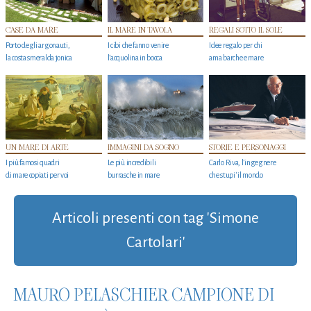
CASE DA MARE
IL MARE IN TAVOLA
REGALI SOTTO IL SOLE
Porto degli argonauti,
I cibi che fanno venire
Idee regalo per chi
la costa smeralda jonica
l’acquolina in bocca
ama barche e mare
UN MARE DI ARTE
IMMAGINI DA SOGNO
STORIE E PERSONAGGI
I più famosi quadri
Le più incredibili
Carlo Riva, l’ingegnere
di mare copiati per voi
burrasche in mare
che stupi' il mondo
Articoli presenti con tag 'Simone
Cartolari'
MAURO PELASCHIER CAMPIONE DI