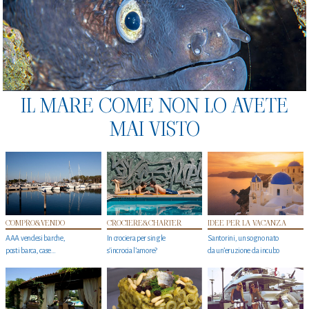
IL MARE COME NON LO AVETE
MAI VISTO
COMPRO&VENDO
CROCIERE&CHARTER
IDEE PER LA VACANZA
AAA vendesi barche,
In crociera per single
Santorini, un sogno nato
posti barca, case…
s'incrocia l’amore?
da un’eruzione da incubo