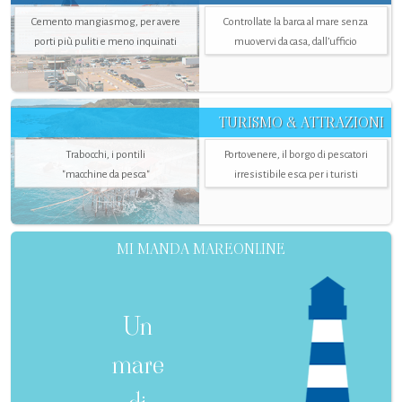
Cemento mangiasmog, per avere
Controllate la barca al mare senza
porti più puliti e meno inquinati
muovervi da casa, dall’ufficio
TURISMO & ATTRAZIONI
Trabocchi, i pontili
Portovenere, il borgo di pescatori
"macchine da pesca"
irresistibile esca per i turisti
MI MANDA MAREONLINE
Un
mare