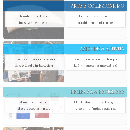
ARTE E COLLEZIONISMO
I denti di capodoglio
Un’autentica falsaria copia
incisi sono veri tesori
i quadri di mare più famosi
AZIENDE & ATTIVITÀ
Gli accessori nautici indossati
Navimeteo, sapere che tempo
dalle più belle imbarcazioni
farà in mare conta ancora di più
BELLEZZA & BENESSERE
Il laboratorio di cosmetici
Pelle dorata e protetta? Il segreto
che si specchia in mare
si cela in un’antica pietra Inca