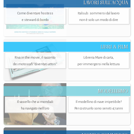
LAVORI SULL’ACQUA
Come diventare hostess
Italsub: sommersi dal lavoro
e steward di bordo
non è solo un modo di dire
LIBRI & FILM
Riva in the movie, il racconto
Libreria Mare di carta,
dei motoscafi “diventati attori”
per immergersi nella lettura
MODELLISMO
Il vascello che ai mondiali
Il modellino di nave irripetibile?
ha navigato nell’oro
Per costruirlo sono serviti 47 anni