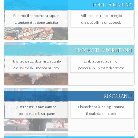
PORTI & MARINA
Palermo, il porto che ha saputo
Villasimius, tutto il meglio
diventare attrazione turistica
che può offrire un approdo
PRODOTTI & FORNITORI
Navaltecnosud, datemi un punto
Egaf, la bussola per non
e vi solleverò il mondo nautico
perdersi in un mare di pratiche
RISTORANTI
Just Peruzzi, a tavola anche
Chameleon Clubbing Stintino,
l’occhio vuole la sua parte
il locale dai mille volti