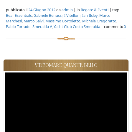
pubblicato il
24 Giugno 2012
da
admin
| in
Regate & Eventi
| tag:
Bear Essentials
,
Gabriele Benussi
,
I Vitelloni
,
Ian IIsley
,
Marco
Marchesi
,
Marco Salvi
,
Massimo Bortoletto
,
Michele Gregoratto
,
Pablo Torrado
,
Smeralda V
,
Yacht Club Costa Smeralda
| commenti:
0
VIDEOMARE QUANT'È BELLO