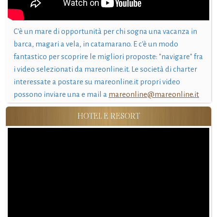
C'è un mare di opportunità per chi sogna una vacanza in
barca, magari a vela, in catamarano. E c'è un modo
fantastico per scoprire le migliori proposte: "navigare" fra
i video selezionati da mareonline.it. Le società di charter
interessate a postare su mareonline.it propri video
possono inviare una e mail a
mareonline@mareonline.it
HOTEL E RESORT