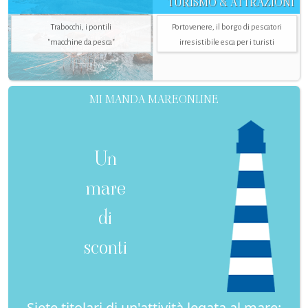
TURISMO & ATTRAZIONI
Trabocchi, i pontili
Portovenere, il borgo di pescatori
"macchine da pesca"
irresistibile esca per i turisti
MI MANDA MAREONLINE
Un
mare
di
sconti
Siete titolari di un'attività legata al mare: