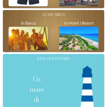
LA VACANZA
In Barca
In Hotel / Resort
IDEE PER STUPIRE
Un
mare
di