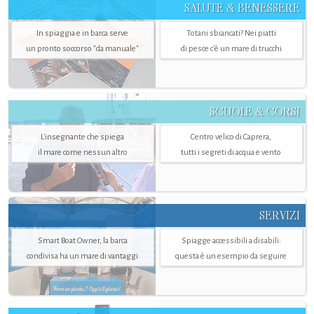
SALUTE & BENESSERE
In spiaggia e in barca serve
Totani sbiancati? Nei piatti
un pronto soccorso "da manuale"
di pesce c'è un mare di trucchi
SCUOLE & CORSI
L'insegnante che spiega
Centro velico di Caprera,
il mare come nessun altro
tutti i segreti di acqua e vento
SERVIZI
Smart Boat Owner, la barca
Spiagge accessibili a disabili:
condivisa ha un mare di vantaggi
questa è un esempio da seguire