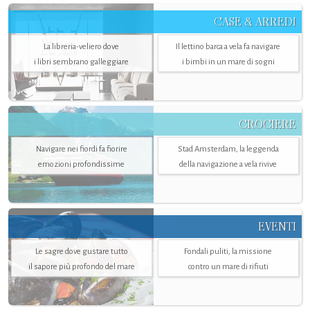
CASE & ARREDI
La libreria-veliero dove
Il lettino barca a vela fa navigare
i libri sembrano galleggiare
i bimbi in un mare di sogni
CROCIERE
Navigare nei fiordi fa fiorire
Stad Amsterdam, la leggenda
emozioni profondissime
della navigazione a vela rivive
EVENTI
Le sagre dove gustare tutto
Fondali puliti, la missione
il sapore più profondo del mare
contro un mare di rifiuti