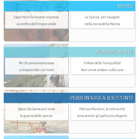
MUSEI
Capo Horn fa rivivere imprese
La Spezia. per navigare
ai confini dell’impossibile
nella storia della Marina
NONSOLOMARE
Per chi ama arrampicare
Il Mare della Tranquillità?
a strapiombo sul mare
Non serve andare sulla Luna
PERSONAGGI & RACCONTI
Vasco Da Gama così vince
Patrizia Mosconi, la stilista che
la guerra delle spezie
ama vestire gli yacht più eleganti