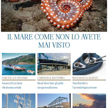
IL MARE COME NON LO AVETE
MAI VISTO
BARCHE DA PROVARE
CANTIERI & REFITTING
MATERIALI & SERVIZI
Anvera 55S, la barca
Naval Tecno Sud, gli yacht
Treccificio Borri,
che diventa un'isola
navigano sulla terra
l'azienda legata al mare