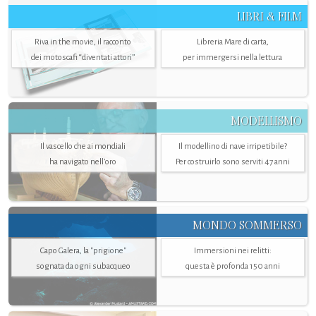
LIBRI & FILM
Riva in the movie, il racconto
Libreria Mare di carta,
dei motoscafi “diventati attori”
per immergersi nella lettura
MODELLISMO
Il vascello che ai mondiali
Il modellino di nave irripetibile?
ha navigato nell’oro
Per costruirlo sono serviti 47 anni
MONDO SOMMERSO
Capo Galera, la "prigione"
Immersioni nei relitti:
sognata da ogni subacqueo
questa è profonda 150 anni