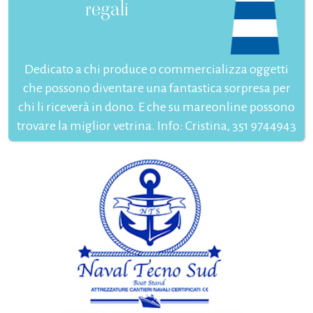
regali
Dedicato a chi produce o commercializza oggetti
che possono diventare una fantastica sorpresa per
chi li riceverà in dono. E che su mareonline possono
trovare la miglior vetrina. Info: Cristina, 351 9744943