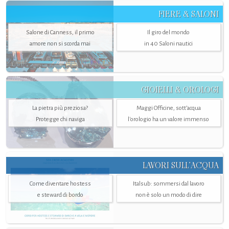
FIERE & SALONI
Salone di Canness, il primo
Il giro del mondo
amore non si scorda mai
in 40 Saloni nautici
GIOIELLI & OROLOGI
La pietra più preziosa?
Maggi Officine, sott’acqua
Protegge chi naviga
l'orologio ha un valore immenso
LAVORI SULL’ACQUA
Come diventare hostess
Italsub: sommersi dal lavoro
e steward di bordo
non è solo un modo di dire