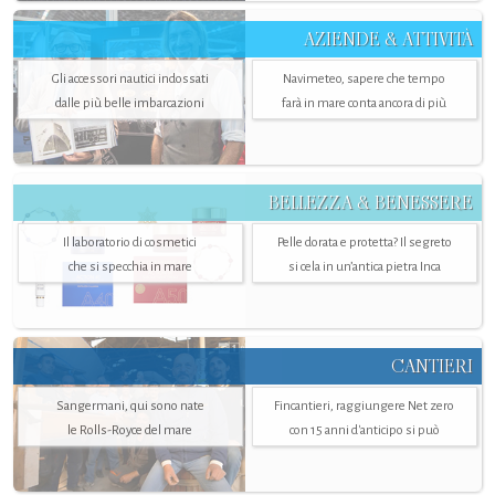
AZIENDE & ATTIVITÀ
Gli accessori nautici indossati
Navimeteo, sapere che tempo
dalle più belle imbarcazioni
farà in mare conta ancora di più
BELLEZZA & BENESSERE
Il laboratorio di cosmetici
Pelle dorata e protetta? Il segreto
che si specchia in mare
si cela in un’antica pietra Inca
CANTIERI
Sangermani, qui sono nate
Fincantieri, raggiungere Net zero
le Rolls-Royce del mare
con 15 anni d'anticipo si può