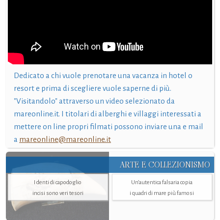
Dedicato a chi vuole prenotare una vacanza in hotel o
resort e prima di scegliere vuole saperne di più.
"Visitandolo" attraverso un video selezionato da
mareonline.it. I titolari di alberghi e villaggi interessati a
mettere on line propri filmati possono inviare una e mail
a
mareonline@mareonline.it
ARTE E COLLEZIONISMO
I denti di capodoglio
Un’autentica falsaria copia
incisi sono veri tesori
i quadri di mare più famosi