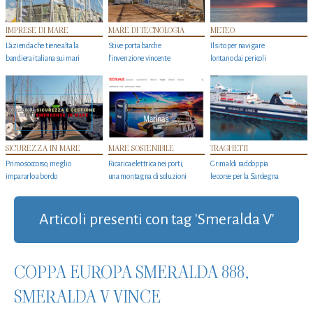
IMPRESE DI MARE
MARE DI TECNOLOGIA
METEO
L'azienda che tiene alta la
Stive porta barche
Il sito per navigare
bandiera italiana sui mari
l'invenzione vincente
lontano dai pericoli
SICUREZZA IN MARE
MARE SOSTENIBILE
TRAGHETTI
Primo soccorso, meglio
Ricarica elettrica nei porti,
Grimaldi raddoppia
impararlo a bordo
una montagna di soluzioni
le corse per la Sardegna
Articoli presenti con tag 'Smeralda V'
COPPA EUROPA SMERALDA 888,
SMERALDA V VINCE