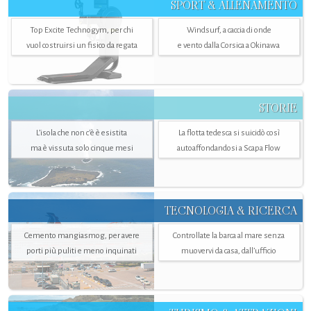
SPORT & ALLENAMENTO
Top Excite Technogym, per chi
Windsurf, a caccia di onde
vuol costruirsi un fisico da regata
e vento dalla Corsica a Okinawa
STORIE
L’isola che non c'è è esistita
La flotta tedesca si suicidò così
ma è vissuta solo cinque mesi
autoaffondandosi a Scapa Flow
TECNOLOGIA & RICERCA
Cemento mangiasmog, per avere
Controllate la barca al mare senza
porti più puliti e meno inquinati
muovervi da casa, dall’ufficio