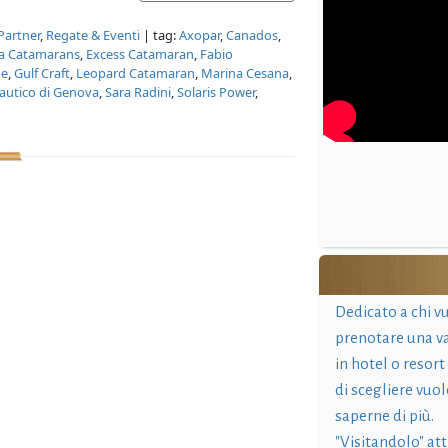
Partner
,
Regate & Eventi
| tag:
Axopar
,
Canados
,
ta Catamarans
,
Excess Catamaran
,
Fabio
ne
,
Gulf Craft
,
Leopard Catamaran
,
Marina Cesana
,
autico di Genova
,
Sara Radini
,
Solaris Power
,
Dedicato a chi v
prenotare una v
in hotel o resort
di scegliere vuol
saperne di più.
"Visitandolo" at