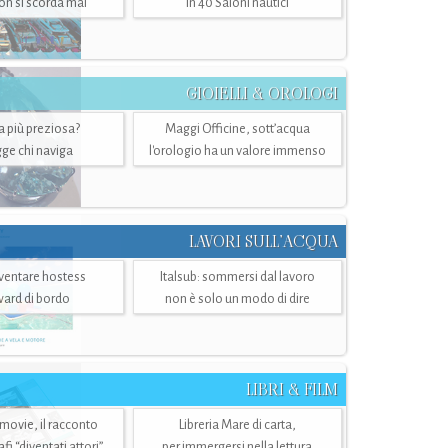
n si scorda mai
in 40 Saloni nautici
GIOIELLI & OROLOGI
ra più preziosa?
Maggi Officine, sott’acqua
ge chi naviga
l'orologio ha un valore immenso
LAVORI SULL’ACQUA
ventare hostess
Italsub: sommersi dal lavoro
ward di bordo
non è solo un modo di dire
LIBRI & FILM
 movie, il racconto
Libreria Mare di carta,
i “diventati attori”
per immergersi nella lettura