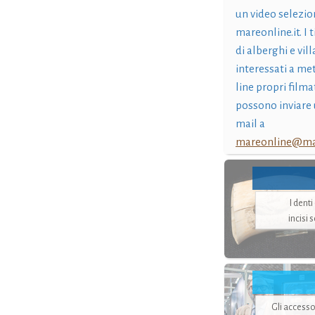
un video selezio
mareonline.it. I t
di alberghi e vil
interessati a me
line propri filma
possono inviare 
mail a
mareonline@mar
I dent
incisi 
Gli accesso