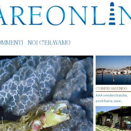
OMMENTI
NOI C'ERAVAMO
COMPRO&VENDO
AAA vendesi barche,
posti barca, case…