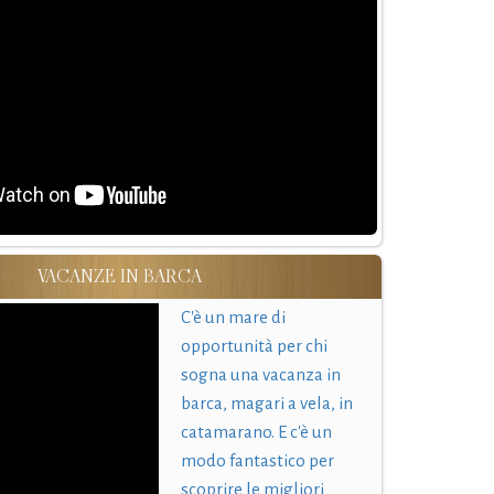
VACANZE IN BARCA
C'è un mare di
opportunità per chi
sogna una vacanza in
barca, magari a vela, in
catamarano. E c'è un
modo fantastico per
scoprire le migliori