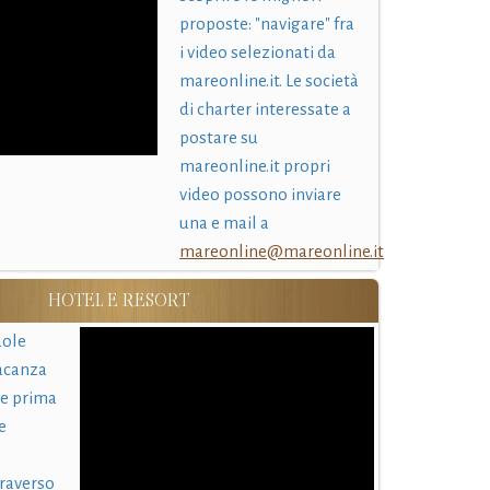
proposte: "navigare" fra
i video selezionati da
mareonline.it. Le società
di charter interessate a
postare su
mareonline.it propri
video possono inviare
una e mail a
mareonline@mareonline.it
HOTEL E RESORT
uole
acanza
 e prima
e
traverso