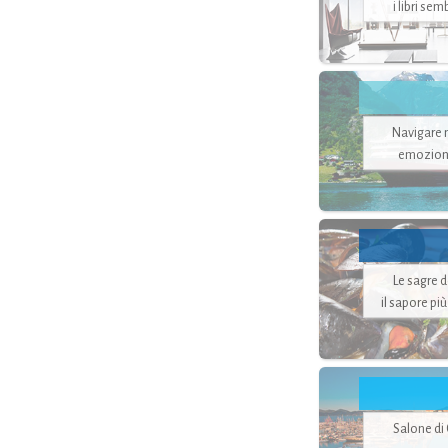
i libri se
Navigare ne
emozion
Le sagre 
il sapore pi
Salone di