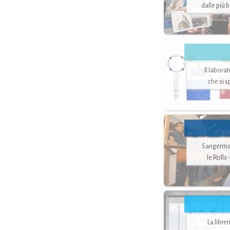
dalle più 
Il labora
che si 
Sangerman
le Rolls
La libre