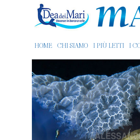
HOME
CHI SIAMO
I PIÙ LETTI
I C