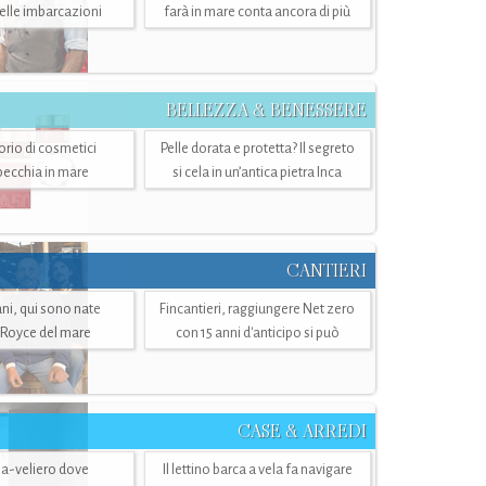
belle imbarcazioni
farà in mare conta ancora di più
BELLEZZA & BENESSERE
torio di cosmetici
Pelle dorata e protetta? Il segreto
specchia in mare
si cela in un’antica pietra Inca
CANTIERI
i, qui sono nate
Fincantieri, raggiungere Net zero
-Royce del mare
con 15 anni d'anticipo si può
CASE & ARREDI
ria-veliero dove
Il lettino barca a vela fa navigare