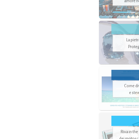
amore no
La piet
Proteg
Come di
e ste
Riva in the
dei motoscaf