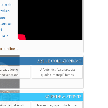
nato da
itolari
laggi
ttere on
ti
una e
eonline.it
ARTE E COLLEZIONISMO
i di capodoglio
Un’autentica falsaria copia
sono veri tesori
i quadri di mare più famosi
AZIENDE & ATTIVITÀ
ri nautici indossati
Navimeteo, sapere che tempo