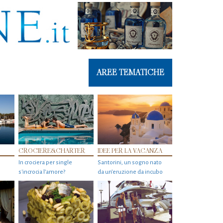
AREE TEMATICHE
CROCIERE&CHARTER
IDEE PER LA VACANZA
In crociera per single
Santorini, un sogno nato
s'incrocia l’amore?
da un’eruzione da incubo