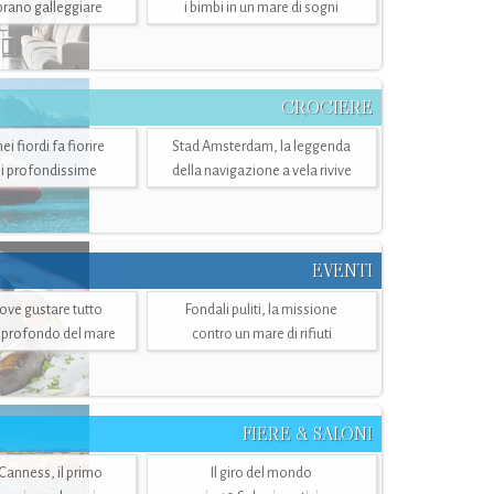
mbrano galleggiare
i bimbi in un mare di sogni
CROCIERE
i fiordi fa fiorire
Stad Amsterdam, la leggenda
i profondissime
della navigazione a vela rivive
EVENTI
dove gustare tutto
Fondali puliti, la missione
ù profondo del mare
contro un mare di rifiuti
FIERE & SALONI
 Canness, il primo
Il giro del mondo