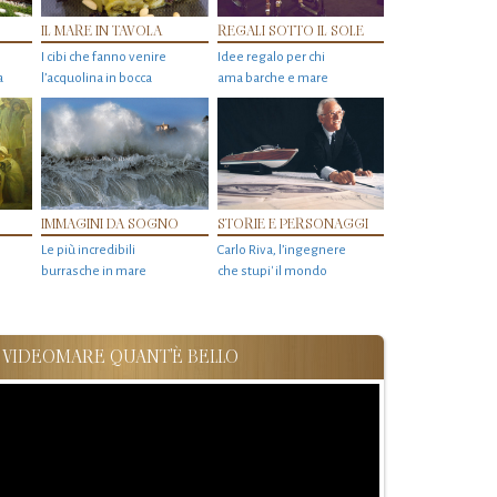
IL MARE IN TAVOLA
REGALI SOTTO IL SOLE
I cibi che fanno venire
Idee regalo per chi
a
l’acquolina in bocca
ama barche e mare
IMMAGINI DA SOGNO
STORIE E PERSONAGGI
Le più incredibili
Carlo Riva, l’ingegnere
burrasche in mare
che stupi' il mondo
VIDEOMARE QUANT'È BELLO