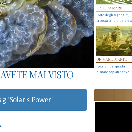
CASE DA MARE
Porto degli argonauti,
la costa smeralda jonic
UN MARE DI ARTE
I più famosi quadri
AVETE MAI VISTO
di mare copiati per voi
ag 'Solaris Power'
A