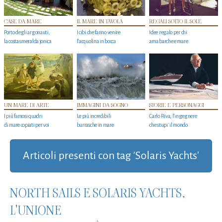
CASE DA MARE
IL MARE IN TAVOLA
REGALI SOTTO IL SOLE
Porto degli argonauti,
I cibi che fanno venire
Idee regalo per chi
la costa smeralda jonica
l’acquolina in bocca
ama barche e mare
UN MARE DI ARTE
IMMAGINI DA SOGNO
STORIE E PERSONAGGI
I più famosi quadri
Le più incredibili
Carlo Riva, l’ingegnere
di mare copiati per voi
burrasche in mare
che stupi' il mondo
Articoli presenti con tag 'Solaris Yachts'
NORTH SAILS E SOLARIS YACHTS,
L'UNIONE