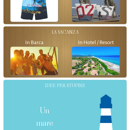
LA VACANZA
In Barca
In Hotel / Resort
IDEE PER STUPIRE
Un
mare