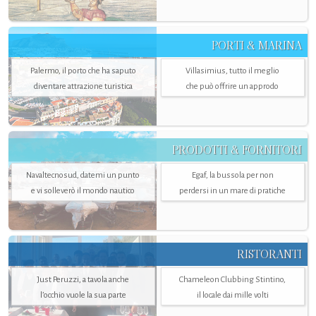
PORTI & MARINA
Palermo, il porto che ha saputo
Villasimius, tutto il meglio
diventare attrazione turistica
che può offrire un approdo
PRODOTTI & FORNITORI
Navaltecnosud, datemi un punto
Egaf, la bussola per non
e vi solleverò il mondo nautico
perdersi in un mare di pratiche
RISTORANTI
Just Peruzzi, a tavola anche
Chameleon Clubbing Stintino,
l’occhio vuole la sua parte
il locale dai mille volti