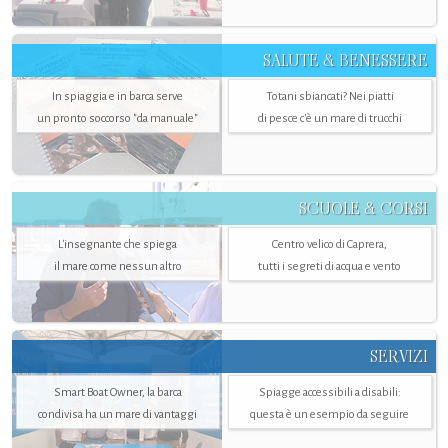
SALUTE & BENESSERE
In spiaggia e in barca serve
Totani sbiancati? Nei piatti
un pronto soccorso "da manuale"
di pesce c'è un mare di trucchi
SCUOLE & CORSI
L'insegnante che spiega
Centro velico di Caprera,
il mare come nessun altro
tutti i segreti di acqua e vento
SERVIZI
Smart Boat Owner, la barca
Spiagge accessibili a disabili:
condivisa ha un mare di vantaggi
questa è un esempio da seguire