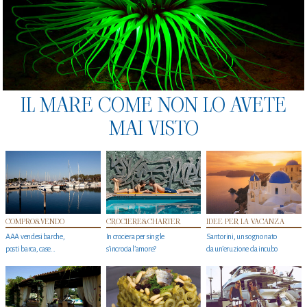
IL MARE COME NON LO AVETE
MAI VISTO
COMPRO&VENDO
CROCIERE&CHARTER
IDEE PER LA VACANZA
AAA vendesi barche,
In crociera per single
Santorini, un sogno nato
posti barca, case…
s'incrocia l’amore?
da un’eruzione da incubo