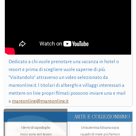
Dedicato a chi vuole prenotare una vacanza in hotel o
resort e prima di scegliere vuole saperne di più.
"Visitandolo" attraverso un video selezionato da
mareonline.it. I titolari di alberghi e villaggi interessati a
mettere on line propri filmati possono inviare una e mail
a
mareonline@mareonline.it
ARTE E COLLEZIONISMO
I denti di capodoglio
Un’autentica falsaria copia
incisi sono veri tesori
i quadri di mare più famosi