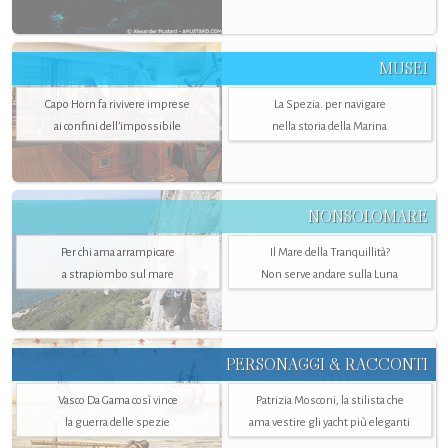
MUSEI
Capo Horn fa rivivere imprese
La Spezia. per navigare
ai confini dell’impossibile
nella storia della Marina
NONSOLOMARE
Per chi ama arrampicare
Il Mare della Tranquillità?
a strapiombo sul mare
Non serve andare sulla Luna
PERSONAGGI & RACCONTI
Vasco Da Gama così vince
Patrizia Mosconi, la stilista che
la guerra delle spezie
ama vestire gli yacht più eleganti