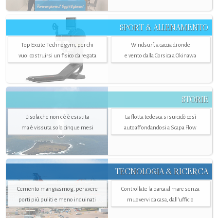
SPORT & ALLENAMENTO
Top Excite Technogym, per chi
Windsurf, a caccia di onde
vuol costruirsi un fisico da regata
e vento dalla Corsica a Okinawa
STORIE
L’isola che non c'è è esistita
La flotta tedesca si suicidò così
ma è vissuta solo cinque mesi
autoaffondandosi a Scapa Flow
TECNOLOGIA & RICERCA
Cemento mangiasmog, per avere
Controllate la barca al mare senza
porti più puliti e meno inquinati
muovervi da casa, dall’ufficio