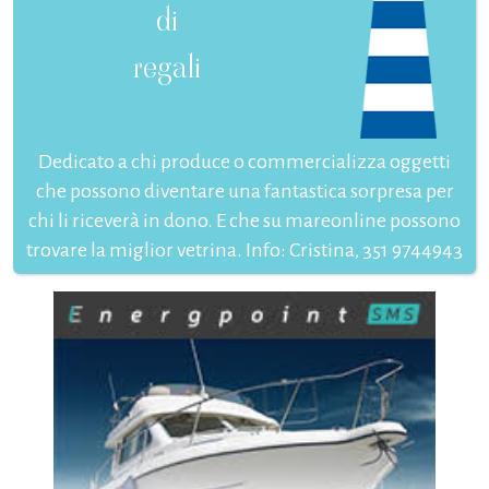
di
regali
Dedicato a chi produce o commercializza oggetti
che possono diventare una fantastica sorpresa per
chi li riceverà in dono. E che su mareonline possono
trovare la miglior vetrina. Info: Cristina, 351 9744943