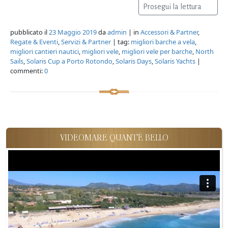
Prosegui la lettura
pubblicato il
23 Maggio 2019
da
admin
| in
Accessori & Partner
,
Regate & Eventi
,
Servizi & Partner
| tag:
migliori barche a vela
,
migliori cantieri nautici
,
migliori vele
,
migliori vele per barche
,
North
Sails
,
Solaris Cup a Porto Rotondo
,
Solaris Days
,
Solaris Yachts
|
commenti:
0
VIDEOMARE QUANT'È BELLO