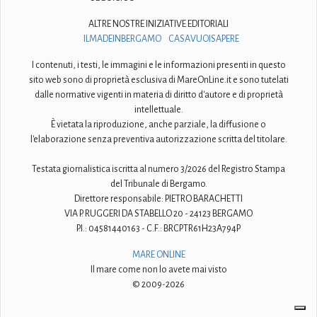
ALTRE NOSTRE INIZIATIVE EDITORIALI
ILMADEINBERGAMO
CASAVUOISAPERE
I contenuti, i testi, le immagini e le informazioni presenti in questo
sito web sono di proprietà esclusiva di MareOnLine.it e sono tutelati
dalle normative vigenti in materia di diritto d'autore e di proprietà
intellettuale.
È vietata la riproduzione, anche parziale, la diffusione o
l'elaborazione senza preventiva autorizzazione scritta del titolare.
Testata giornalistica iscritta al numero 3/2026 del Registro Stampa
del Tribunale di Bergamo.
Direttore responsabile: PIETRO BARACHETTI
VIA P. RUGGERI DA STABELLO 20 - 24123 BERGAMO
P.I.: 04581440163 - C.F.: BRCPTR61H23A794P
MARE ONLINE
Il mare come non lo avete mai visto
© 2009-2026