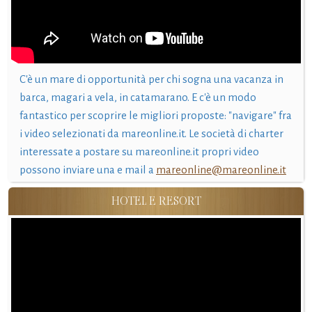
C'è un mare di opportunità per chi sogna una vacanza in
barca, magari a vela, in catamarano. E c'è un modo
fantastico per scoprire le migliori proposte: "navigare" fra
i video selezionati da mareonline.it. Le società di charter
interessate a postare su mareonline.it propri video
possono inviare una e mail a
mareonline@mareonline.it
HOTEL E RESORT