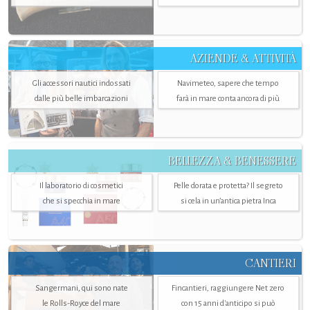
AZIENDE & ATTIVITÀ
Gli accessori nautici indossati
Navimeteo, sapere che tempo
dalle più belle imbarcazioni
farà in mare conta ancora di più
BELLEZZA & BENESSERE
Il laboratorio di cosmetici
Pelle dorata e protetta? Il segreto
che si specchia in mare
si cela in un’antica pietra Inca
CANTIERI
Sangermani, qui sono nate
Fincantieri, raggiungere Net zero
le Rolls-Royce del mare
con 15 anni d'anticipo si può