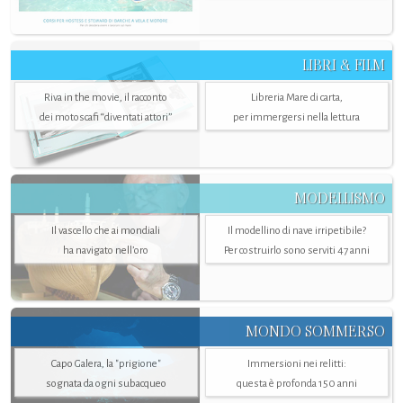
LIBRI & FILM
Riva in the movie, il racconto
Libreria Mare di carta,
dei motoscafi “diventati attori”
per immergersi nella lettura
MODELLISMO
Il vascello che ai mondiali
Il modellino di nave irripetibile?
ha navigato nell’oro
Per costruirlo sono serviti 47 anni
MONDO SOMMERSO
Capo Galera, la "prigione"
Immersioni nei relitti:
sognata da ogni subacqueo
questa è profonda 150 anni