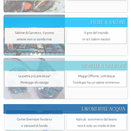
FIERE & SALONI
Salone di Canness, il primo
Il giro del mondo
amore non si scorda mai
in 40 Saloni nautici
GIOIELLI & OROLOGI
La pietra più preziosa?
Maggi Officine, sott’acqua
Protegge chi naviga
l'orologio ha un valore immenso
LAVORI SULL’ACQUA
Come diventare hostess
Italsub: sommersi dal lavoro
e steward di bordo
non è solo un modo di dire