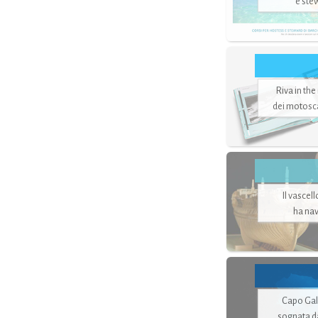
e ste
Riva in the
dei motoscaf
Il vascel
ha nav
Capo Gale
sognata d