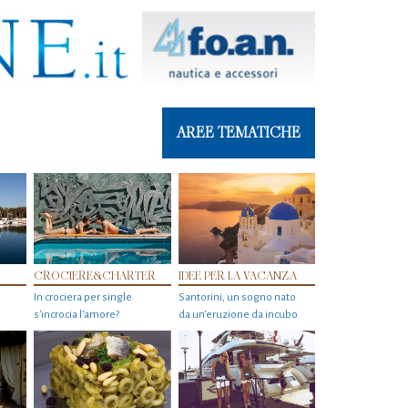
AREE TEMATICHE
CROCIERE&CHARTER
IDEE PER LA VACANZA
In crociera per single
Santorini, un sogno nato
s'incrocia l’amore?
da un’eruzione da incubo