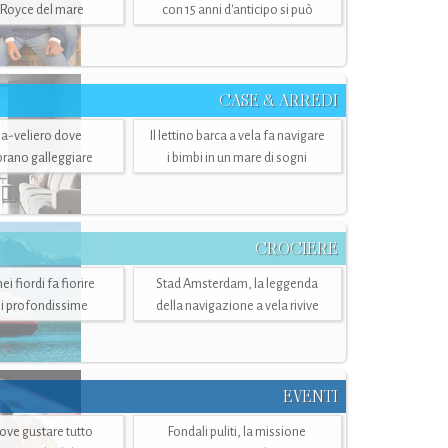
-Royce del mare
con 15 anni d'anticipo si può
CASE & ARREDI
ria-veliero dove
Il lettino barca a vela fa navigare
mbrano galleggiare
i bimbi in un mare di sogni
CROCIERE
i fiordi fa fiorire
Stad Amsterdam, la leggenda
i profondissime
della navigazione a vela rivive
EVENTI
dove gustare tutto
Fondali puliti, la missione