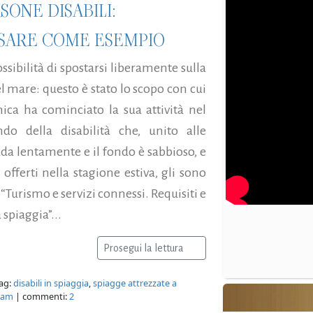
SONE DISABILI:
USARE COME ESEMPIO
sibilità di spostarsi liberamente sulla
el mare: questo è stato lo scopo con cui
ica ha cominciato la sua attività nel
o della disabilità che, unito alle
rada lentamente e il fondo è sabbioso, e
i offerti nella stagione estiva, gli sono
 “Turismo e servizi connessi. Requisiti e
spiaggia”...
Prosegui la lettura
ag:
disabili in spiaggia
,
spiagge attrezzate a
ram
| commenti:
2