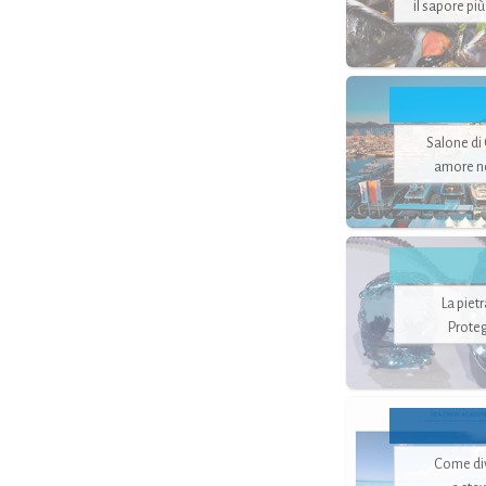
il sapore pi
Salone di
amore no
La piet
Proteg
Come di