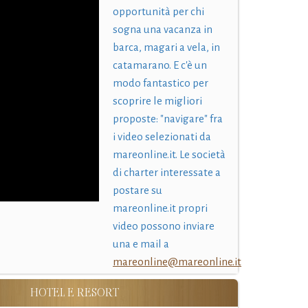
opportunità per chi
sogna una vacanza in
barca, magari a vela, in
catamarano. E c'è un
modo fantastico per
scoprire le migliori
proposte: "navigare" fra
i video selezionati da
mareonline.it. Le società
di charter interessate a
postare su
mareonline.it propri
video possono inviare
una e mail a
mareonline@mareonline.it
HOTEL E RESORT