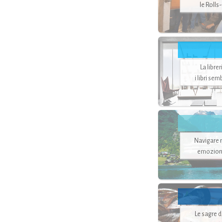
le Rolls
La libre
i libri se
Navigare ne
emozion
Le sagre 