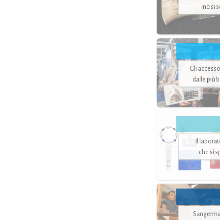
incisi 
Gli accesso
dalle più 
Il labora
che si 
Sangerman