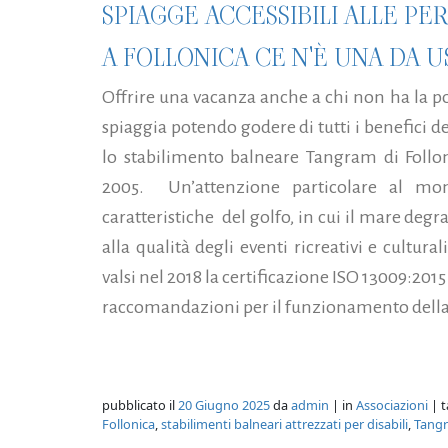
SPIAGGE ACCESSIBILI ALLE PER
A FOLLONICA CE N'È UNA DA 
Offrire una vacanza anche a chi non ha la pos
spiaggia potendo godere di tutti i benefici d
lo stabilimento balneare Tangram di Follon
2005. Un’attenzione particolare al mond
caratteristiche del golfo, in cui il mare deg
alla qualità degli eventi ricreativi e cultural
valsi nel 2018 la certificazione ISO 13009:2015
raccomandazioni per il funzionamento della 
pubblicato il
20 Giugno 2025
da
admin
| in
Associazioni
| t
Follonica
,
stabilimenti balneari attrezzati per disabili
,
Tang