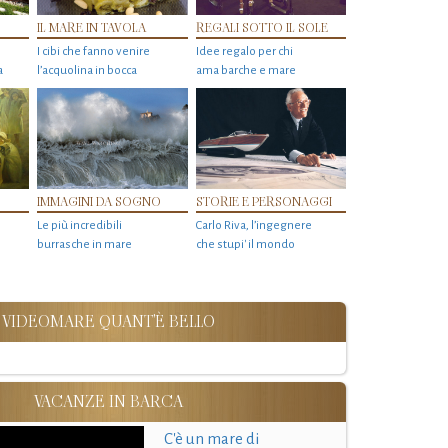
IL MARE IN TAVOLA
REGALI SOTTO IL SOLE
I cibi che fanno venire
Idee regalo per chi
a
l’acquolina in bocca
ama barche e mare
IMMAGINI DA SOGNO
STORIE E PERSONAGGI
Le più incredibili
Carlo Riva, l’ingegnere
burrasche in mare
che stupi' il mondo
VIDEOMARE QUANT'È BELLO
VACANZE IN BARCA
C'è un mare di