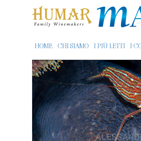
HOME
CHI SIAMO
I PIÙ LETTI
I C