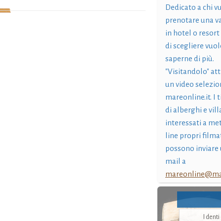
Dedicato a chi v
prenotare una v
in hotel o resort
di scegliere vuol
saperne di più.
"Visitandolo" at
un video selezio
mareonline.it. I t
di alberghi e vil
interessati a me
line propri filma
possono inviare 
mail a
mareonline@mar
I dent