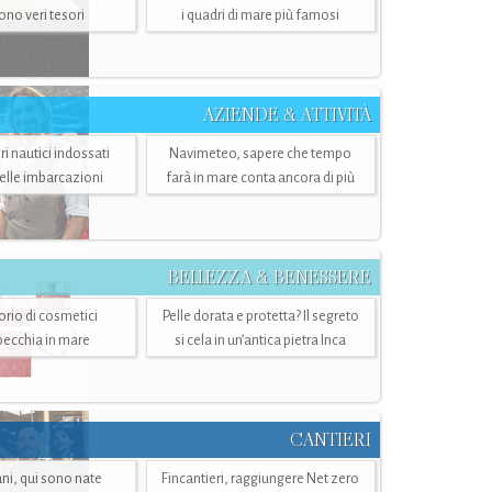
sono veri tesori
i quadri di mare più famosi
AZIENDE & ATTIVITÀ
ri nautici indossati
Navimeteo, sapere che tempo
belle imbarcazioni
farà in mare conta ancora di più
BELLEZZA & BENESSERE
torio di cosmetici
Pelle dorata e protetta? Il segreto
specchia in mare
si cela in un’antica pietra Inca
CANTIERI
i, qui sono nate
Fincantieri, raggiungere Net zero