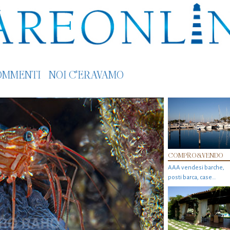
OMMENTI
NOI C'ERAVAMO
COMPRO&VENDO
AAA vendesi barche,
posti barca, case…