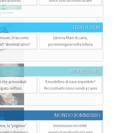
ward di bordo
non è solo un modo di dire
LIBRI & FILM
 movie, il racconto
Libreria Mare di carta,
i “diventati attori”
per immergersi nella lettura
MODELLISMO
lo che ai mondiali
Il modellino di nave irripetibile?
igato nell’oro
Per costruirlo sono serviti 47 anni
MONDO SOMMERSO
ra, la "prigione"
Immersioni nei relitti:
a ogni subacqueo
questa è profonda 150 anni