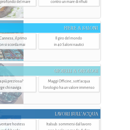
ù profondo del mare
contro un mare di rifiuti
FIERE & SALONI
 Canness, il primo
Il giro del mondo
n si scorda mai
in 40 Saloni nautici
GIOIELLI & OROLOGI
ra più preziosa?
Maggi Officine, sott’acqua
ge chi naviga
l'orologio ha un valore immenso
LAVORI SULL’ACQUA
ventare hostess
Italsub: sommersi dal lavoro