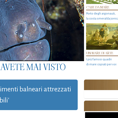
CASE DA MARE
Porto degli argonauti,
la costa smeralda jonic
UN MARE DI ARTE
I più famosi quadri
AVETE MAI VISTO
di mare copiati per voi
limenti balneari attrezzati
ili'