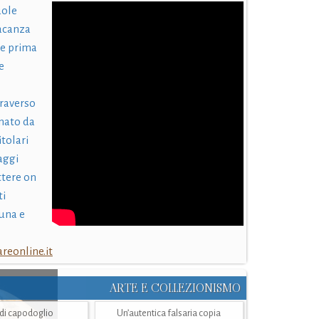
uole
acanza
 e prima
e
traverso
nato da
itolari
laggi
ttere on
ti
una e
eonline.it
ARTE E COLLEZIONISMO
i di capodoglio
Un’autentica falsaria copia