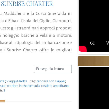
 SUNRISE CHARTER
 La Maddalena e la Costa Smeralda in
la d'Elba e l'Isola del Giglio, Giannutri,
queste gli straordinari approdi proposti
di noleggio barche a vela e a motore,
ase alla tipologia dell'imbarcazione e
uali Sunrise Charter offre le migliori
Prosegui la lettura
rter
,
Viaggi & Rotte
| tag:
crociere con skipper
,
sica
,
crociere in charter sulla costiera amalfitana
,
i:
3