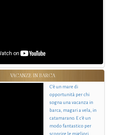
VACANZE IN BARCA
C'è un mare di
opportunità per chi
sogna una vacanza in
barca, magari a vela, in
catamarano. E c'è un
modo fantastico per
scoprire le migliori