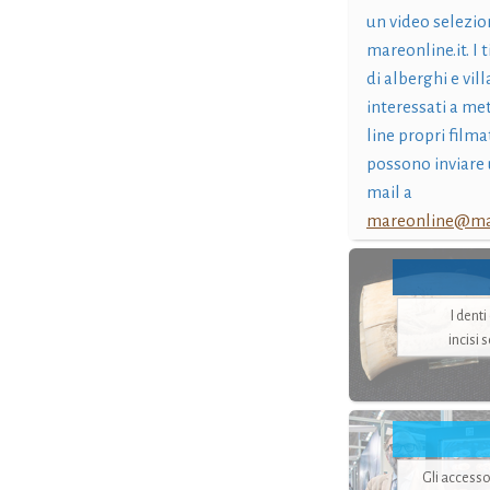
un video selezio
mareonline.it. I t
di alberghi e vil
interessati a me
line propri filma
possono inviare 
mail a
mareonline@mar
I dent
incisi 
Gli accesso