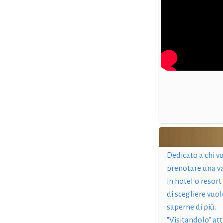
Dedicato a chi v
prenotare una v
in hotel o resort
di scegliere vuol
saperne di più.
"Visitandolo" at