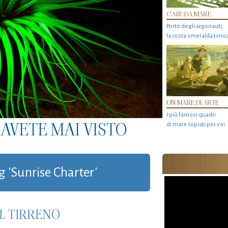
CASE DA MARE
Porto degli argonauti,
la costa smeralda jonic
UN MARE DI ARTE
I più famosi quadri
AVETE MAI VISTO
di mare copiati per voi
g 'Sunrise Charter'
EL TIRRENO