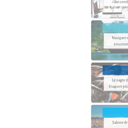
i libri se
Navigare ne
emozion
Le sagre 
il sapore pi
Salone di