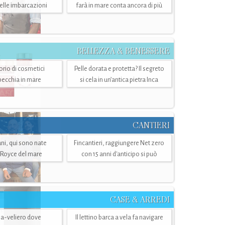
belle imbarcazioni
farà in mare conta ancora di più
BELLEZZA & BENESSERE
torio di cosmetici
Pelle dorata e protetta? Il segreto
specchia in mare
si cela in un’antica pietra Inca
CANTIERI
i, qui sono nate
Fincantieri, raggiungere Net zero
-Royce del mare
con 15 anni d'anticipo si può
CASE & ARREDI
ria-veliero dove
Il lettino barca a vela fa navigare