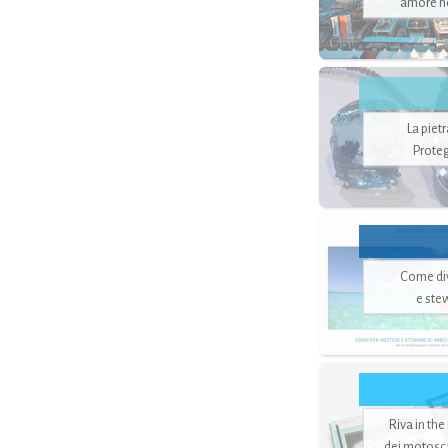
amore no
La piet
Proteg
Come di
e ste
Riva in the
dei motoscaf