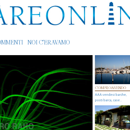
OMMENTI
NOI C'ERAVAMO
COMPRO&VENDO
AAA vendesi barche,
posti barca, case…