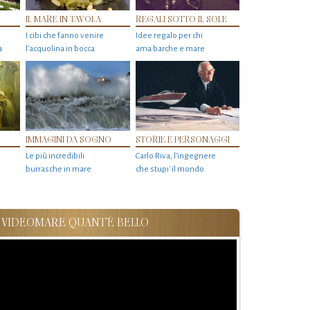
IL MARE IN TAVOLA
REGALI SOTTO IL SOLE
I cibi che fanno venire
Idee regalo per chi
a
l’acquolina in bocca
ama barche e mare
IMMAGINI DA SOGNO
STORIE E PERSONAGGI
Le più incredibili
Carlo Riva, l’ingegnere
burrasche in mare
che stupi' il mondo
VIDEOMARE QUANT'È BELLO