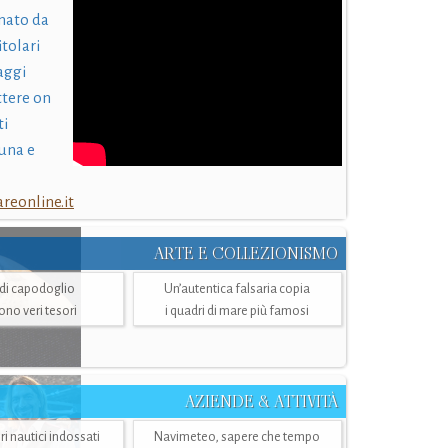
nato da
itolari
laggi
ttere on
ti
una e
eonline.it
ARTE E COLLEZIONISMO
i di capodoglio
Un’autentica falsaria copia
sono veri tesori
i quadri di mare più famosi
AZIENDE & ATTIVITÀ
ri nautici indossati
Navimeteo, sapere che tempo