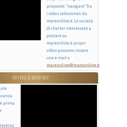
proposte: "navigare" fra
i video selezionati da
mareonline.it. Le società
di charter interessate a
postare su
mareonline.it propri
video possono inviare
una e mail a
mareonline@mareonline.it
HOTEL E RESORT
uole
acanza
 e prima
e
traverso