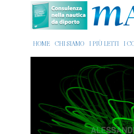
HOME
CHI SIAMO
I PIÙ LETTI
I C