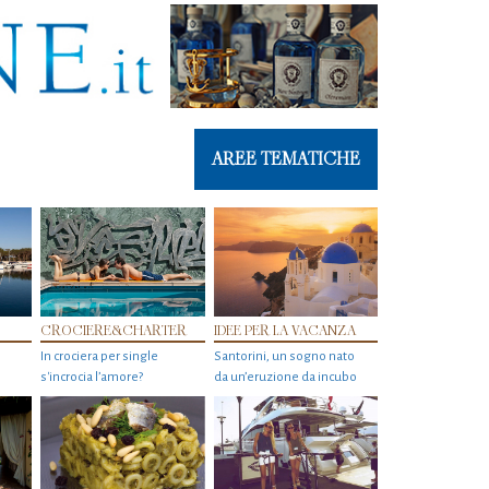
AREE TEMATICHE
CROCIERE&CHARTER
IDEE PER LA VACANZA
In crociera per single
Santorini, un sogno nato
s'incrocia l’amore?
da un’eruzione da incubo