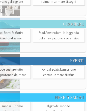
mbrano galleggiare
i bimbi in un mare di sogni
CROCIERE
i fiordi fa fiorire
Stad Amsterdam, la leggenda
i profondissime
della navigazione a vela rivive
EVENTI
dove gustare tutto
Fondali puliti, la missione
ù profondo del mare
contro un mare di rifiuti
FIERE & SALONI
 Canness, il primo
Il giro del mondo