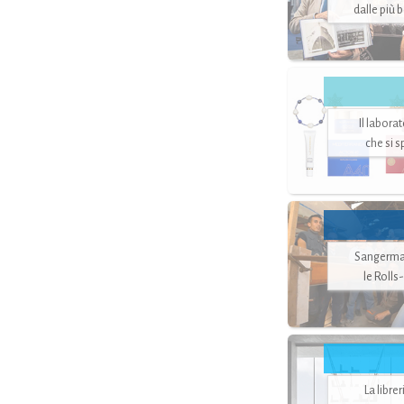
dalle più 
Il labora
che si 
Sangerman
le Rolls
La libre