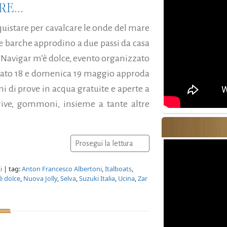
E...
quistare per cavalcare le onde del mare
le barche approdino a due passi da casa
di Navigar m’è dolce, evento organizzato
abato 18 e domenica 19 maggio approda
i di prove in acqua gratuite e aperte a
erive, gommoni, insieme a tante altre
Prosegui la lettura
i
| tag:
Anton Francesco Albertoni
,
Italboats
,
è dolce
,
Nuova Jolly
,
Selva
,
Suzuki Italia
,
Ucina
,
Zar