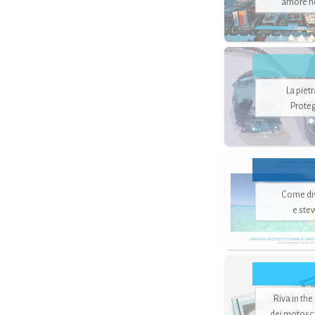
amore no
La piet
Proteg
Come di
e ste
Riva in the
dei motoscaf