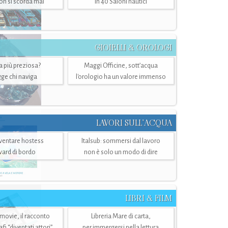
n si scorda mai
in 40 Saloni nautici
GIOIELLI & OROLOGI
ra più preziosa?
Maggi Officine, sott’acqua
ge chi naviga
l'orologio ha un valore immenso
LAVORI SULL’ACQUA
ventare hostess
Italsub: sommersi dal lavoro
ward di bordo
non è solo un modo di dire
LIBRI & FILM
 movie, il racconto
Libreria Mare di carta,
i “diventati attori”
per immergersi nella lettura