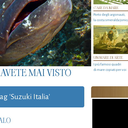
CASE DA MARE
Porto degli argonauti,
la costa smeralda jonic
UN MARE DI ARTE
I più famosi quadri
AVETE MAI VISTO
di mare copiati per voi
ag 'Suzuki Italia'
ALO