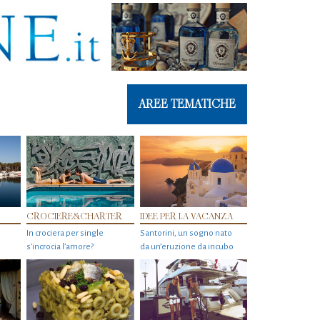
AREE TEMATICHE
CROCIERE&CHARTER
IDEE PER LA VACANZA
In crociera per single
Santorini, un sogno nato
s'incrocia l’amore?
da un’eruzione da incubo