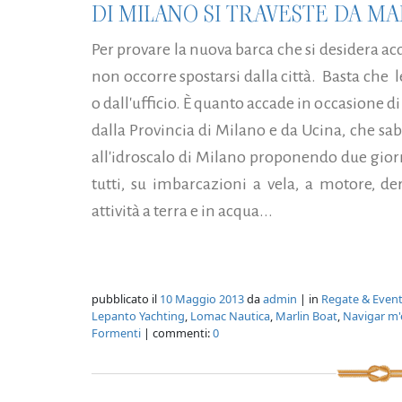
DI MILANO SI TRAVESTE DA MAR
Per provare la nuova barca che si desidera ac
non occorre spostarsi dalla città. Basta che 
o dall'ufficio. È quanto accade in occasione 
dalla Provincia di Milano e da Ucina, che s
all'idroscalo di Milano proponendo due giorn
tutti, su imbarcazioni a vela, a motore, d
attività a terra e in acqua...
pubblicato il
10 Maggio 2013
da
admin
| in
Regate & Event
Lepanto Yachting
,
Lomac Nautica
,
Marlin Boat
,
Navigar m'
Formenti
| commenti:
0