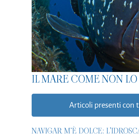
IL MARE COME NON LO 
Articoli presenti con t
NAVIGAR M’È DOLCE: L'IDROSC