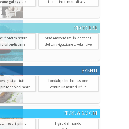
mbrano galleggiare
i bimbi in un mare di sogni
CROCIERE
i fiordi fa fiorire
Stad Amsterdam, la leggenda
i profondissime
della navigazione a vela rivive
EVENTI
dove gustare tutto
Fondali puliti, la missione
ù profondo del mare
contro un mare di rifiuti
FIERE & SALONI
 Canness, il primo
Il giro del mondo