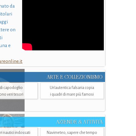
nato da
itolari
laggi
ttere on
ti
una e
eonline.it
ARTE E COLLEZIONISMO
i di capodoglio
Un’autentica falsaria copia
sono veri tesori
i quadri di mare più famosi
AZIENDE & ATTIVITÀ
ri nautici indossati
Navimeteo, sapere che tempo