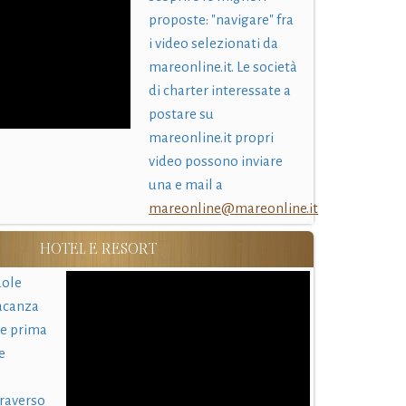
proposte: "navigare" fra
i video selezionati da
mareonline.it. Le società
di charter interessate a
postare su
mareonline.it propri
video possono inviare
una e mail a
mareonline@mareonline.it
HOTEL E RESORT
uole
acanza
 e prima
e
traverso