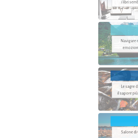
i libri se
Navigare ne
emozion
Le sagre 
il sapore pi
Salone di