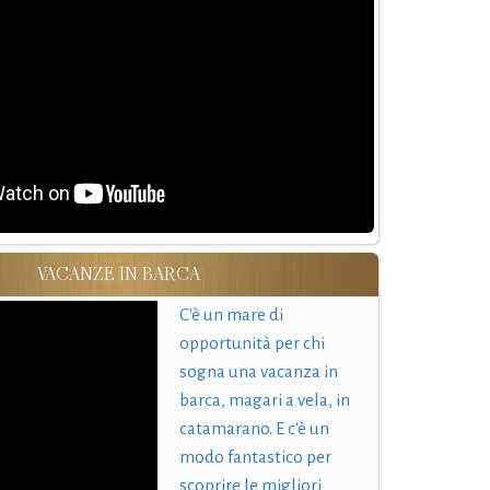
VACANZE IN BARCA
C'è un mare di
opportunità per chi
sogna una vacanza in
barca, magari a vela, in
catamarano. E c'è un
modo fantastico per
scoprire le migliori