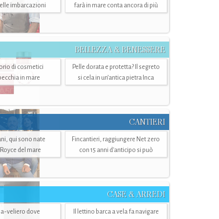
belle imbarcazioni
farà in mare conta ancora di più
BELLEZZA & BENESSERE
torio di cosmetici
Pelle dorata e protetta? Il segreto
specchia in mare
si cela in un’antica pietra Inca
CANTIERI
i, qui sono nate
Fincantieri, raggiungere Net zero
-Royce del mare
con 15 anni d'anticipo si può
CASE & ARREDI
ria-veliero dove
Il lettino barca a vela fa navigare