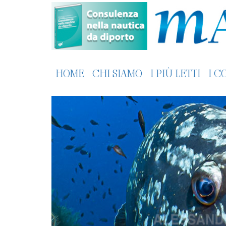
HOME
CHI SIAMO
I PIÙ LETTI
I C