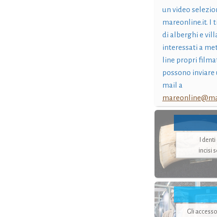
un video selezio
mareonline.it. I t
di alberghi e vil
interessati a me
line propri filma
possono inviare 
mail a
mareonline@mar
I dent
incisi 
Gli accesso