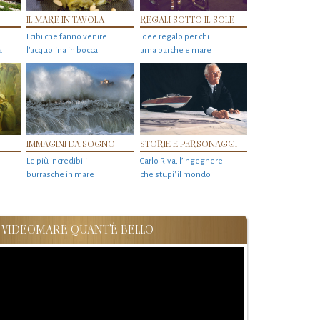
IL MARE IN TAVOLA
REGALI SOTTO IL SOLE
I cibi che fanno venire
Idee regalo per chi
a
l’acquolina in bocca
ama barche e mare
IMMAGINI DA SOGNO
STORIE E PERSONAGGI
Le più incredibili
Carlo Riva, l’ingegnere
burrasche in mare
che stupi' il mondo
VIDEOMARE QUANT'È BELLO