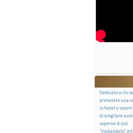
Dedicato a chi v
prenotare una v
in hotel o resort
di scegliere vuol
saperne di più.
"Visitandolo" at