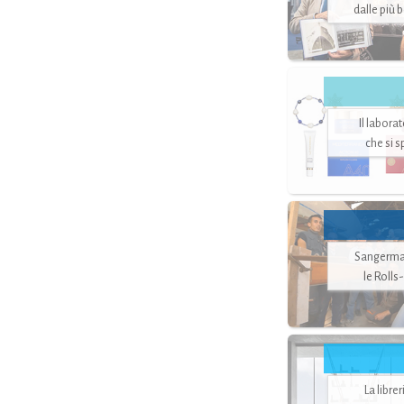
dalle più 
Il labora
che si 
Sangerman
le Rolls
La libre