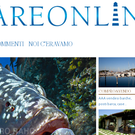
OMMENTI
NOI C'ERAVAMO
COMPRO&VENDO
AAA vendesi barche,
posti barca, case…