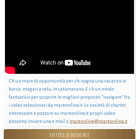
C'è un mare di opportunità per chi sogna una vacanza in
barca, magari a vela, in catamarano. E c'è un modo
fantastico per scoprire le migliori proposte: "navigare" fra
i video selezionati da mareonline.it. Le società di charter
interessate a postare su mareonline.it propri video
possono inviare una e mail a
mareonline@mareonline.it
HOTEL E RESORT