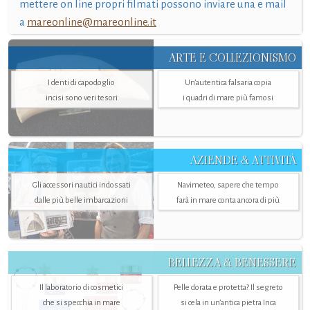
mettere on line propri filmati possono inviare una e mail
a
mareonline@mareonline.it
ARTE E COLLEZIONISMO
I denti di capodoglio
Un’autentica falsaria copia
incisi sono veri tesori
i quadri di mare più famosi
AZIENDE & ATTIVITÀ
Gli accessori nautici indossati
Navimeteo, sapere che tempo
dalle più belle imbarcazioni
farà in mare conta ancora di più
BELLEZZA & BENESSERE
Il laboratorio di cosmetici
Pelle dorata e protetta? Il segreto
che si specchia in mare
si cela in un’antica pietra Inca