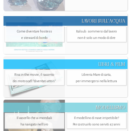
LAVORI SULL’ACQUA
Come diventare hostess
Italsub: sommersi dal lavoro
e steward di bordo
non è solo un modo di dire
LIBRI & FILM
Riva in the movie, il racconto
Libreria Mare di carta,
dei motoscafi “diventati attori”
per immergersi nella lettura
MODELLISMO
Il vascello che ai mondiali
Il modellino di nave irripetibile?
ha navigato nell’oro
Per costruirlo sono serviti 47 anni