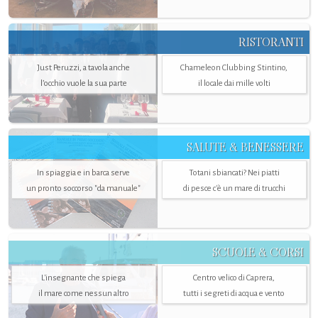
RISTORANTI
Just Peruzzi, a tavola anche
Chameleon Clubbing Stintino,
l’occhio vuole la sua parte
il locale dai mille volti
SALUTE & BENESSERE
In spiaggia e in barca serve
Totani sbiancati? Nei piatti
un pronto soccorso "da manuale"
di pesce c'è un mare di trucchi
SCUOLE & CORSI
L'insegnante che spiega
Centro velico di Caprera,
il mare come nessun altro
tutti i segreti di acqua e vento