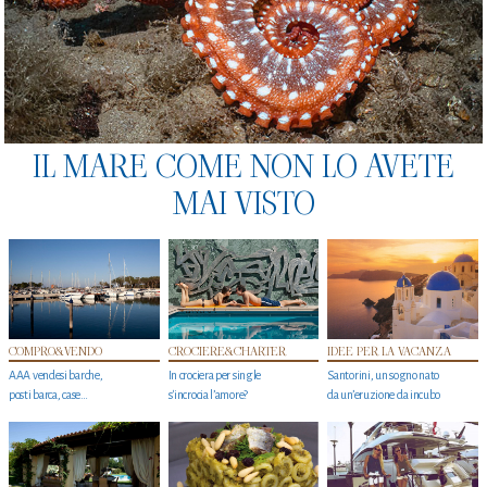
IL MARE COME NON LO AVETE
MAI VISTO
COMPRO&VENDO
CROCIERE&CHARTER
IDEE PER LA VACANZA
AAA vendesi barche,
In crociera per single
Santorini, un sogno nato
posti barca, case…
s'incrocia l’amore?
da un’eruzione da incubo