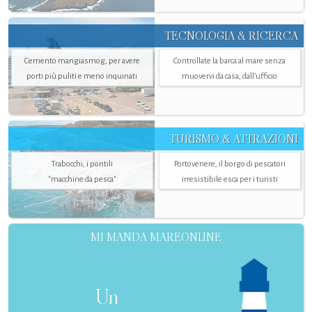
TECNOLOGIA & RICERCA
Cemento mangiasmog, per avere
Controllate la barca al mare senza
porti più puliti e meno inquinati
muovervi da casa, dall’ufficio
TURISMO & ATTRAZIONI
Trabocchi, i pontili
Portovenere, il borgo di pescatori
"macchine da pesca"
irresistibile esca per i turisti
MI MANDA MAREONLINE
Un