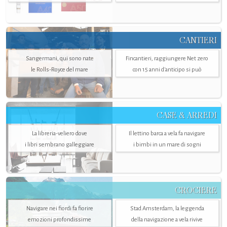
CANTIERI
Sangermani, qui sono nate
Fincantieri, raggiungere Net zero
le Rolls-Royce del mare
con 15 anni d'anticipo si può
CASE & ARREDI
La libreria-veliero dove
Il lettino barca a vela fa navigare
i libri sembrano galleggiare
i bimbi in un mare di sogni
CROCIERE
Navigare nei fiordi fa fiorire
Stad Amsterdam, la leggenda
emozioni profondissime
della navigazione a vela rivive