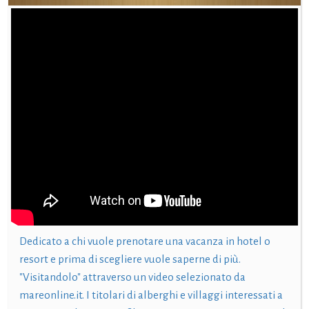
Dedicato a chi vuole prenotare una vacanza in hotel o
resort e prima di scegliere vuole saperne di più.
"Visitandolo" attraverso un video selezionato da
mareonline.it. I titolari di alberghi e villaggi interessati a