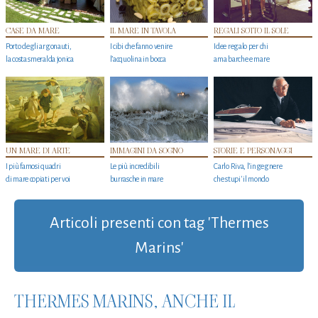
CASE DA MARE
IL MARE IN TAVOLA
REGALI SOTTO IL SOLE
Porto degli argonauti,
I cibi che fanno venire
Idee regalo per chi
la costa smeralda jonica
l’acquolina in bocca
ama barche e mare
UN MARE DI ARTE
IMMAGINI DA SOGNO
STORIE E PERSONAGGI
I più famosi quadri
Le più incredibili
Carlo Riva, l’ingegnere
di mare copiati per voi
burrasche in mare
che stupi' il mondo
Articoli presenti con tag 'Thermes
Marins'
THERMES MARINS, ANCHE IL