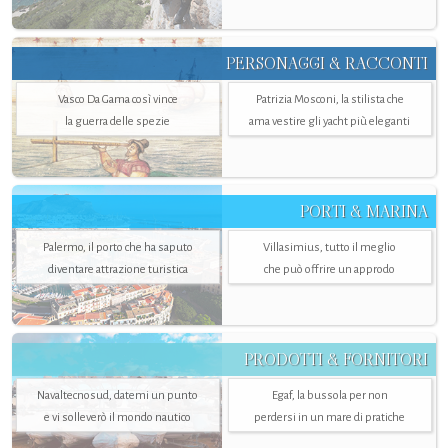
PERSONAGGI & RACCONTI
Vasco Da Gama così vince
Patrizia Mosconi, la stilista che
la guerra delle spezie
ama vestire gli yacht più eleganti
PORTI & MARINA
Palermo, il porto che ha saputo
Villasimius, tutto il meglio
diventare attrazione turistica
che può offrire un approdo
PRODOTTI & FORNITORI
Navaltecnosud, datemi un punto
Egaf, la bussola per non
e vi solleverò il mondo nautico
perdersi in un mare di pratiche