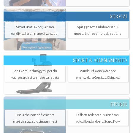
SERVIZI
Smart Boat Owner, la barca
Spiagge accessibili a disabili:
condivisa ha un mare di vantaggi
questa è un esempio da seguire
SPORT & ALLENAMENTO
Top Excite Technogym, per chi
Windsurf, a caccia di onde
vuol costruirsi un fisico da regata
e vento dalla Corsica a Okinawa
STORIE
L’isola che non c'è è esistita
La flotta tedesca si suicidò così
ma è vissuta solo cinque mesi
autoaffondandosi a Scapa Flow