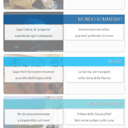
MONDO SOMMERSO
Capo Galera, la "prigione"
Immersioni nei relitti:
sognata da ogni subacqueo
questa è profonda 150 anni
MUSEI
Capo Horn fa rivivere imprese
La Spezia. per navigare
ai confini dell’impossibile
nella storia della Marina
NONSOLOMARE
Per chi ama arrampicare
Il Mare della Tranquillità?
a strapiombo sul mare
Non serve andare sulla Luna