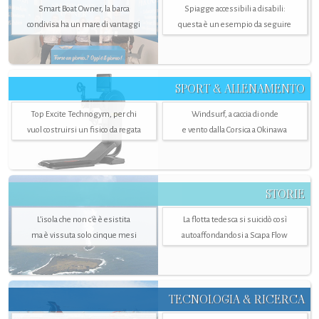
Smart Boat Owner, la barca
Spiagge accessibili a disabili:
condivisa ha un mare di vantaggi
questa è un esempio da seguire
SPORT & ALLENAMENTO
Top Excite Technogym, per chi
Windsurf, a caccia di onde
vuol costruirsi un fisico da regata
e vento dalla Corsica a Okinawa
STORIE
L’isola che non c'è è esistita
La flotta tedesca si suicidò così
ma è vissuta solo cinque mesi
autoaffondandosi a Scapa Flow
TECNOLOGIA & RICERCA