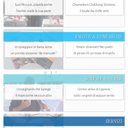
Just Peruzzi, a tavola anche
Chameleon Clubbing Stintino,
l’occhio vuole la sua parte
il locale dai mille volti
SALUTE & BENESSERE
In spiaggia e in barca serve
Totani sbiancati? Nei piatti
un pronto soccorso "da manuale"
di pesce c'è un mare di trucchi
SCUOLE & CORSI
L'insegnante che spiega
Centro velico di Caprera,
il mare come nessun altro
tutti i segreti di acqua e vento
SERVIZI