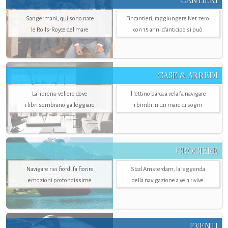
CANTIERI
Sangermani, qui sono nate
Fincantieri, raggiungere Net zero
le Rolls-Royce del mare
con 15 anni d'anticipo si può
CASE & ARREDI
La libreria-veliero dove
Il lettino barca a vela fa navigare
i libri sembrano galleggiare
i bimbi in un mare di sogni
CROCIERE
Navigare nei fiordi fa fiorire
Stad Amsterdam, la leggenda
emozioni profondissime
della navigazione a vela rivive
EVENTI