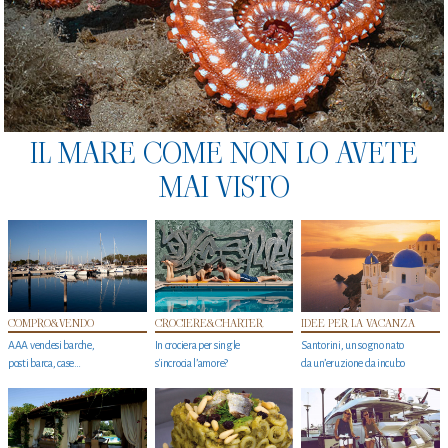
IL MARE COME NON LO AVETE
MAI VISTO
COMPRO&VENDO
CROCIERE&CHARTER
IDEE PER LA VACANZA
AAA vendesi barche,
In crociera per single
Santorini, un sogno nato
posti barca, case…
s'incrocia l’amore?
da un’eruzione da incubo