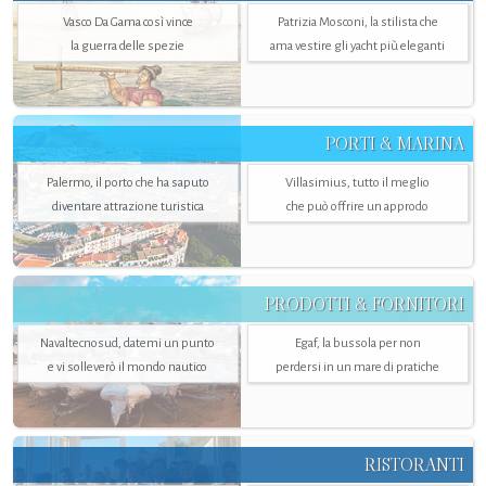
Vasco Da Gama così vince
Patrizia Mosconi, la stilista che
la guerra delle spezie
ama vestire gli yacht più eleganti
PORTI & MARINA
Palermo, il porto che ha saputo
Villasimius, tutto il meglio
diventare attrazione turistica
che può offrire un approdo
PRODOTTI & FORNITORI
Navaltecnosud, datemi un punto
Egaf, la bussola per non
e vi solleverò il mondo nautico
perdersi in un mare di pratiche
RISTORANTI