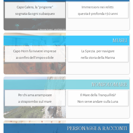
Capo Galera, la "prigione"
Immersioni nei relitti:
sognata da ogni subacqueo
questa è profonda 150 anni
MUSEI
Capo Horn fa rivivere imprese
La Spezia. per navigare
ai confini dell’impossibile
nella storia della Marina
NONSOLOMARE
Per chi ama arrampicare
Il Mare della Tranquillità?
a strapiombo sul mare
Non serve andare sulla Luna
PERSONAGGI & RACCONTI