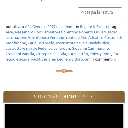
Prosegui la lettura
pubblicato il
24 Gennaio 2017
da
admin
| in
Regate & Eventi
| tag:
Aive
,
Alessandro Corti
,
armatore fiorentino Roberto Olivieri
,
Asdec
,
associazione Vele d’epoca Verbano
,
cantiere Alto Adriatico Custom di
Monfalcone
,
Carlo Bertorello
,
costruttore navale Daniele Riva
,
costruttore navale Federico Lenardon
,
Giovanni Cammarano
,
Giovanni Panella
,
Giuseppe La Scala
,
Luca Ferròn
,
Thierry Pons
,
Tra
legno e acqua
,
yacht designer Leonardo Bortolami
| commenti:
0
VIDEOMARE QUANT'È BELLO