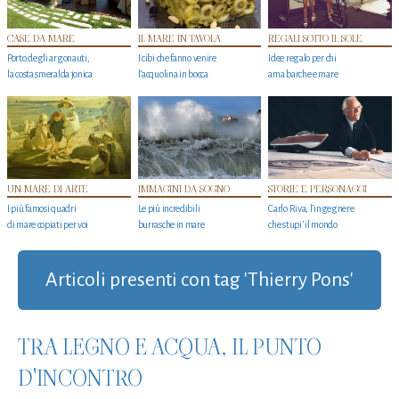
CASE DA MARE
IL MARE IN TAVOLA
REGALI SOTTO IL SOLE
Porto degli argonauti,
I cibi che fanno venire
Idee regalo per chi
la costa smeralda jonica
l’acquolina in bocca
ama barche e mare
UN MARE DI ARTE
IMMAGINI DA SOGNO
STORIE E PERSONAGGI
I più famosi quadri
Le più incredibili
Carlo Riva, l’ingegnere
di mare copiati per voi
burrasche in mare
che stupi' il mondo
Articoli presenti con tag 'Thierry Pons'
TRA LEGNO E ACQUA, IL PUNTO
D'INCONTRO