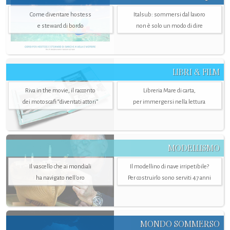
Come diventare hostess
Italsub: sommersi dal lavoro
e steward di bordo
non è solo un modo di dire
LIBRI & FILM
Riva in the movie, il racconto
Libreria Mare di carta,
dei motoscafi “diventati attori”
per immergersi nella lettura
MODELLISMO
Il vascello che ai mondiali
Il modellino di nave irripetibile?
ha navigato nell’oro
Per costruirlo sono serviti 47 anni
MONDO SOMMERSO