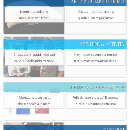
ARTE E COLLEZIONISMO
I denti di capodoglio
Un’autentica falsaria copia
incisi sono veri tesori
i quadri di mare più famosi
AZIENDE & ATTIVITÀ
Gli accessori nautici indossati
Navimeteo, sapere che tempo
dalle più belle imbarcazioni
farà in mare conta ancora di più
BELLEZZA & BENESSERE
Il laboratorio di cosmetici
Pelle dorata e protetta? Il segreto
che si specchia in mare
si cela in un’antica pietra Inca