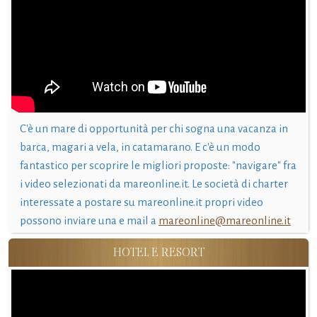
C'è un mare di opportunità per chi sogna una vacanza in
barca, magari a vela, in catamarano. E c'è un modo
fantastico per scoprire le migliori proposte: "navigare" fra
i video selezionati da mareonline.it. Le società di charter
interessate a postare su mareonline.it propri video
possono inviare una e mail a
mareonline@mareonline.it
HOTEL E RESORT