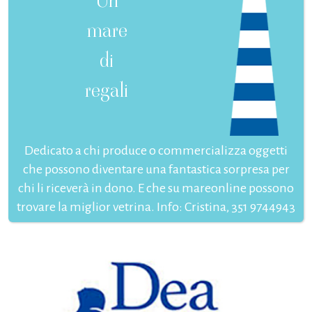
Un
mare
di
regali
Dedicato a chi produce o commercializza oggetti
che possono diventare una fantastica sorpresa per
chi li riceverà in dono. E che su mareonline possono
trovare la miglior vetrina. Info: Cristina, 351 9744943