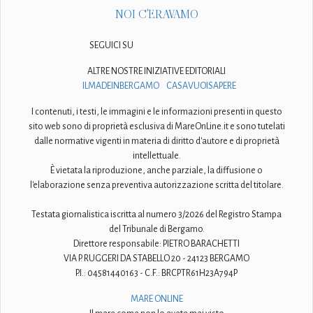
NOI C'ERAVAMO
SEGUICI SU
ALTRE NOSTRE INIZIATIVE EDITORIALI
ILMADEINBERGAMO
CASAVUOISAPERE
I contenuti, i testi, le immagini e le informazioni presenti in questo
sito web sono di proprietà esclusiva di MareOnLine.it e sono tutelati
dalle normative vigenti in materia di diritto d'autore e di proprietà
intellettuale.
È vietata la riproduzione, anche parziale, la diffusione o
l'elaborazione senza preventiva autorizzazione scritta del titolare.
Testata giornalistica iscritta al numero 3/2026 del Registro Stampa
del Tribunale di Bergamo.
Direttore responsabile: PIETRO BARACHETTI
VIA P. RUGGERI DA STABELLO 20 - 24123 BERGAMO
P.I.: 04581440163 - C.F.: BRCPTR61H23A794P
MARE ONLINE