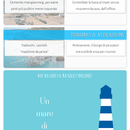
Cemento mangiasmog, per avere
Controllate la barca al mare senza
porti più puliti e meno inquinati
muovervi da casa, dall’ufficio
TURISMO & ATTRAZIONI
Trabocchi, i pontili
Portovenere, il borgo di pescatori
"macchine da pesca"
irresistibile esca per i turisti
MI MANDA MAREONLINE
Un
mare
di