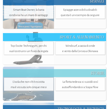
SERVIZI
Smart Boat Owner, la barca
Spiagge accessibili a disabili:
condivisa ha un mare di vantaggi
questa è un esempio da seguire
SPORT & ALLENAMENTO
Top Excite Technogym, per chi
Windsurf, a caccia di onde
vuol costruirsi un fisico da regata
e vento dalla Corsica a Okinawa
STORIE
L’isola che non c'è è esistita
La flotta tedesca si suicidò così
ma è vissuta solo cinque mesi
autoaffondandosi a Scapa Flow