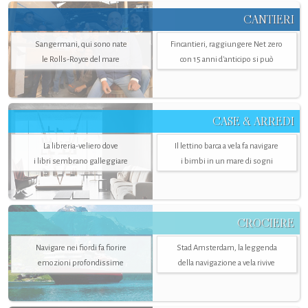
CANTIERI
Sangermani, qui sono nate
Fincantieri, raggiungere Net zero
le Rolls-Royce del mare
con 15 anni d'anticipo si può
CASE & ARREDI
La libreria-veliero dove
Il lettino barca a vela fa navigare
i libri sembrano galleggiare
i bimbi in un mare di sogni
CROCIERE
Navigare nei fiordi fa fiorire
Stad Amsterdam, la leggenda
emozioni profondissime
della navigazione a vela rivive