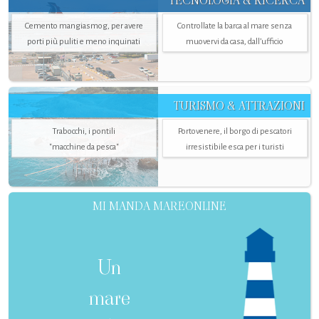
TECNOLOGIA & RICERCA
Cemento mangiasmog, per avere
Controllate la barca al mare senza
porti più puliti e meno inquinati
muovervi da casa, dall’ufficio
TURISMO & ATTRAZIONI
Trabocchi, i pontili
Portovenere, il borgo di pescatori
"macchine da pesca"
irresistibile esca per i turisti
MI MANDA MAREONLINE
Un
mare