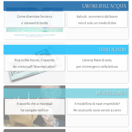
LAVORI SULL’ACQUA
Come diventare hostess
Italsub: sommersi dal lavoro
e steward di bordo
non è solo un modo di dire
LIBRI & FILM
Riva in the movie, il racconto
Libreria Mare di carta,
dei motoscafi “diventati attori”
per immergersi nella lettura
MODELLISMO
Il vascello che ai mondiali
Il modellino di nave irripetibile?
ha navigato nell’oro
Per costruirlo sono serviti 47 anni