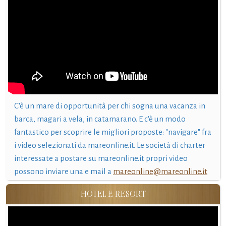
C'è un mare di opportunità per chi sogna una vacanza in
barca, magari a vela, in catamarano. E c'è un modo
fantastico per scoprire le migliori proposte: "navigare" fra
i video selezionati da mareonline.it. Le società di charter
interessate a postare su mareonline.it propri video
possono inviare una e mail a
mareonline@mareonline.it
HOTEL E RESORT