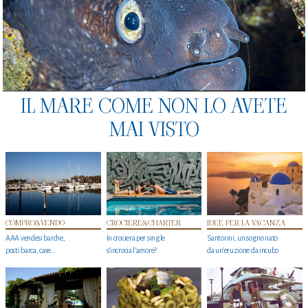
IL MARE COME NON LO AVETE
MAI VISTO
COMPRO&VENDO
CROCIERE&CHARTER
IDEE PER LA VACANZA
AAA vendesi barche,
In crociera per single
Santorini, un sogno nato
posti barca, case…
s'incrocia l’amore?
da un’eruzione da incubo