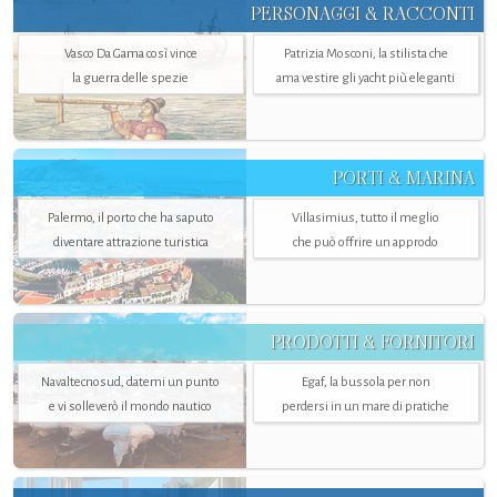
PERSONAGGI & RACCONTI
Vasco Da Gama così vince
Patrizia Mosconi, la stilista che
la guerra delle spezie
ama vestire gli yacht più eleganti
PORTI & MARINA
Palermo, il porto che ha saputo
Villasimius, tutto il meglio
diventare attrazione turistica
che può offrire un approdo
PRODOTTI & FORNITORI
Navaltecnosud, datemi un punto
Egaf, la bussola per non
e vi solleverò il mondo nautico
perdersi in un mare di pratiche