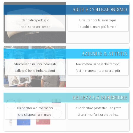
ARTE E COLLEZIONISMO
I denti di capodoglio
Un’autentica falsaria copia
incisi sono veri tesori
i quadri di mare più famosi
AZIENDE & ATTIVITÀ
Gli accessori nautici indossati
Navimeteo, sapere che tempo
dalle più belle imbarcazioni
farà in mare conta ancora di più
BELLEZZA & BENESSERE
Il laboratorio di cosmetici
Pelle dorata e protetta? Il segreto
che si specchia in mare
si cela in un’antica pietra Inca