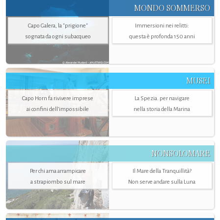
MONDO SOMMERSO
Capo Galera, la "prigione"
Immersioni nei relitti:
sognata da ogni subacqueo
questa è profonda 150 anni
MUSEI
Capo Horn fa rivivere imprese
La Spezia. per navigare
ai confini dell’impossibile
nella storia della Marina
NONSOLOMARE
Per chi ama arrampicare
Il Mare della Tranquillità?
a strapiombo sul mare
Non serve andare sulla Luna