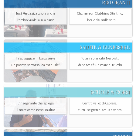
RISTORANTI
Just Peruzzi, a tavola anche
Chameleon Clubbing Stintino,
l’occhio vuole la sua parte
il locale dai mille volti
SALUTE & BENESSERE
In spiaggia e in barca serve
Totani sbiancati? Nei piatti
un pronto soccorso "da manuale"
di pesce c'è un mare di trucchi
SCUOLE & CORSI
L'insegnante che spiega
Centro velico di Caprera,
il mare come nessun altro
tutti i segreti di acqua e vento