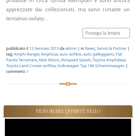
prodotte in circa 15mila esemplari e sono ancora
apprezzate dai collezionisti, ma sono rimaste un
tentativo isolato...
Prosegui la lettura
pubblicato il
12 Gennaio 2015
da
admin
| in
News
,
Servizi & Partner
|
tag:
Amphi Ranger
,
Amphicar
,
auto anfibie
,
auto galleggianti
,
Fiat
Panda Terramare
,
Mait Nilson
,
Rinspeed Splash
,
Toyota Amphibear
,
Toyota Land Cruiser anfibia
,
Volkswagen Typ 166 Schwimmwagen
|
commenti:
1
VIDEOMARE QUANT'È BELLO