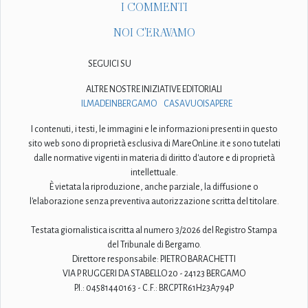
I COMMENTI
NOI C'ERAVAMO
SEGUICI SU
ALTRE NOSTRE INIZIATIVE EDITORIALI
ILMADEINBERGAMO
CASAVUOISAPERE
I contenuti, i testi, le immagini e le informazioni presenti in questo
sito web sono di proprietà esclusiva di MareOnLine.it e sono tutelati
dalle normative vigenti in materia di diritto d'autore e di proprietà
intellettuale.
È vietata la riproduzione, anche parziale, la diffusione o
l'elaborazione senza preventiva autorizzazione scritta del titolare.
Testata giornalistica iscritta al numero 3/2026 del Registro Stampa
del Tribunale di Bergamo.
Direttore responsabile: PIETRO BARACHETTI
VIA P. RUGGERI DA STABELLO 20 - 24123 BERGAMO
P.I.: 04581440163 - C.F.: BRCPTR61H23A794P