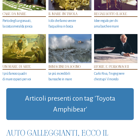
CASE DA MARE
IL MARE IN TAVOLA
REGALI SOTTO IL SOLE
Porto degli argonauti,
I cibi che fanno venire
Idee regalo per chi
la costa smeralda jonica
l’acquolina in bocca
ama barche e mare
UN MARE DI ARTE
IMMAGINI DA SOGNO
STORIE E PERSONAGGI
I più famosi quadri
Le più incredibili
Carlo Riva, l’ingegnere
di mare copiati per voi
burrasche in mare
che stupi' il mondo
Articoli presenti con tag 'Toyota
Amphibear'
AUTO GALLEGGIANTI, ECCO IL