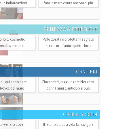
belle imbarcazioni
farà in mare conta ancora di più
BELLEZZA & BENESSERE
torio di cosmetici
Pelle dorata e protetta? Il segreto
specchia in mare
si cela in un’antica pietra Inca
CANTIERI
i, qui sono nate
Fincantieri, raggiungere Net zero
-Royce del mare
con 15 anni d'anticipo si può
CASE & ARREDI
ria-veliero dove
Il lettino barca a vela fa navigare