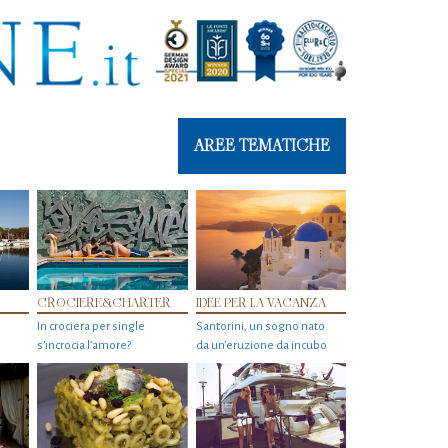
AREE TEMATICHE
CROCIERE&CHARTER
IDEE PER LA VACANZA
In crociera per single
Santorini, un sogno nato
s'incrocia l’amore?
da un’eruzione da incubo