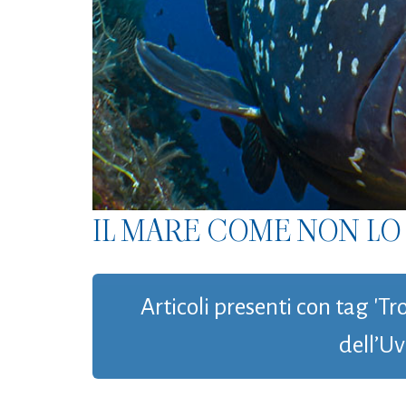
IL MARE COME NON LO 
Articoli presenti con tag 'T
dell’Uv