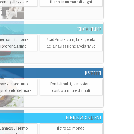
mbrano galleggiare
i bimbi in un mare di sogni
CROCIERE
i fiordi fa fiorire
Stad Amsterdam, la leggenda
i profondissime
della navigazione a vela rivive
EVENTI
dove gustare tutto
Fondali puliti, la missione
ù profondo del mare
contro un mare di rifiuti
FIERE & SALONI
 Canness, il primo
Il giro del mondo