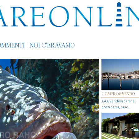
OMMENTI
NOI C'ERAVAMO
COMPRO&VENDO
AAA vendesi barche,
posti barca, case…