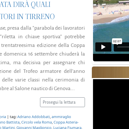
ATA DIRÀ QUALI
ITORI IN TIRRENO
ase, presa dalla "parabola dei lavoratori
riletta in chiave sportiva" potrebbe
 trentatreesima edizione della Coppa
 e domenica 16 settembre chiuderà la
ltima, ma decisiva per assegnare chi
zione del Trofeo armatore dell'anno
i delle varie classi nella cerimonia di
re al Salone nautico di Genova...
Prosegui la lettura
oria
| tag:
Adriano Addobbati
,
ammiraglio
uno Battista
,
Circolo vela Roma
,
Coppa Asteria-
o Martini
,
Giovanni Maglionico
,
Luciana Fiumara
,