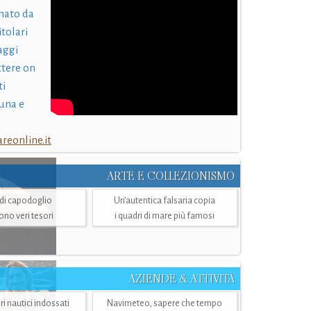
nato da
itolari
laggi
ttere on
ti
una e
eonline.it
ARTE E COLLEZIONISMO
i di capodoglio
Un’autentica falsaria copia
sono veri tesori
i quadri di mare più famosi
AZIENDE & ATTIVITÀ
ri nautici indossati
Navimeteo, sapere che tempo