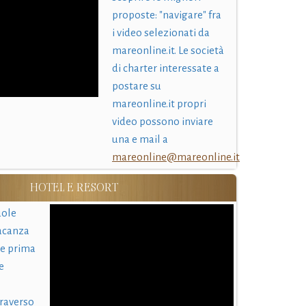
proposte: "navigare" fra
i video selezionati da
mareonline.it. Le società
di charter interessate a
postare su
mareonline.it propri
video possono inviare
una e mail a
mareonline@mareonline.it
HOTEL E RESORT
uole
acanza
 e prima
e
traverso