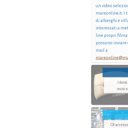
un video selezio
mareonline.it. I t
di alberghi e vil
interessati a me
line propri filma
possono inviare 
mail a
mareonline@mar
I dent
incisi 
Gli accesso