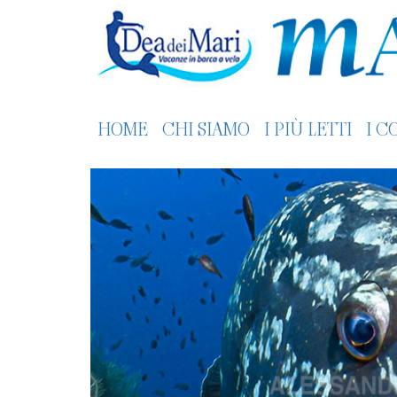
HOME
CHI SIAMO
I PIÙ LETTI
I C