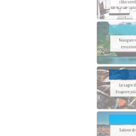
i libri se
Navigare ne
emozion
Le sagre 
il sapore pi
Salone di