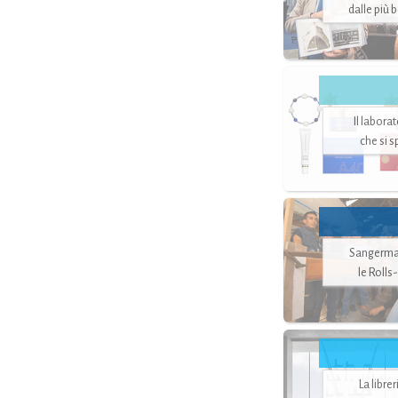
dalle più 
Il labora
che si 
Sangerman
le Rolls
La libre