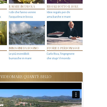
IL MARE IN TAVOLA
REGALI SOTTO IL SOLE
I cibi che fanno venire
Idee regalo per chi
a
l’acquolina in bocca
ama barche e mare
IMMAGINI DA SOGNO
STORIE E PERSONAGGI
Le più incredibili
Carlo Riva, l’ingegnere
burrasche in mare
che stupi' il mondo
VIDEOMARE QUANT'È BELLO