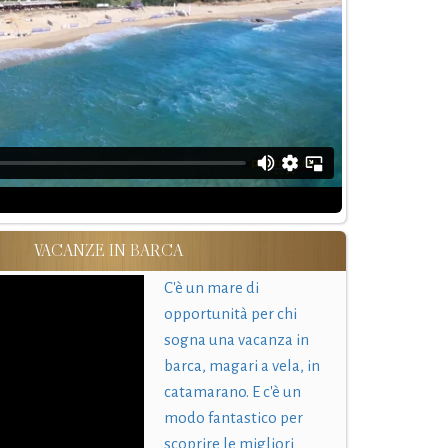
VACANZE IN BARCA
C'è un mare di
opportunità per chi
sogna una vacanza in
barca, magari a vela, in
catamarano. E c'è un
modo fantastico per
scoprire le migliori