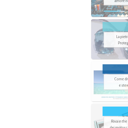
amore no
La piet
Proteg
Come di
e ste
Riva in the
dei motoscaf