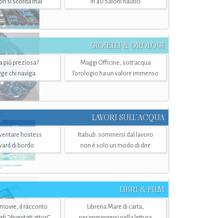
n si scorda mai
in 40 Saloni nautici
GIOIELLI & OROLOGI
ra più preziosa?
Maggi Officine, sott’acqua
ge chi naviga
l'orologio ha un valore immenso
LAVORI SULL’ACQUA
ventare hostess
Italsub: sommersi dal lavoro
ward di bordo
non è solo un modo di dire
LIBRI & FILM
 movie, il racconto
Libreria Mare di carta,
i “diventati attori”
per immergersi nella lettura