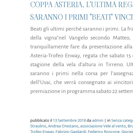
COPPA ASTERIA, L'ULTIMA REG
SARANNO I PRIMI "BEATI" VINC
Beati gli ultimi perché saranno i primi. La fr
della vigna"nel Vangelo secondo Matteo, "
tranquillamente fare da presentazione alla
Asteria-Trofeo Enway, regata che sabato 15
stagione della vela d'altura in Tirreno. U
saranno i primi nella corsa per l’assegna
dell’Uvai, che verrà consegnato ai vincitor
premiazione in programma sabato 22 settemb
pubblicato il
13 Settembre 2018
da
admin
| in
Senza categ
Straulino
,
Andrea Orestano
,
associazione Vele al vento
,
Br
Trofeo Enway
,
Fabrizio Gagliardi
,
Federico Roncone
,
Giorgi