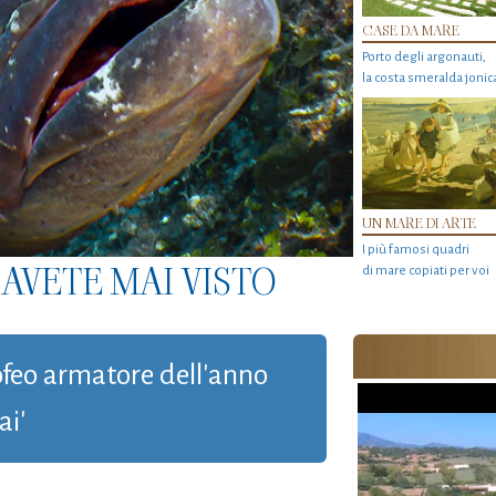
CASE DA MARE
Porto degli argonauti,
la costa smeralda jonic
UN MARE DI ARTE
I più famosi quadri
AVETE MAI VISTO
di mare copiati per voi
rofeo armatore dell'anno
ai'