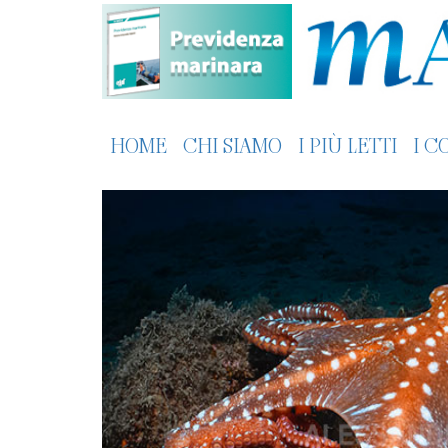
HOME
CHI SIAMO
I PIÙ LETTI
I C