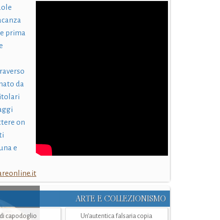
uole
acanza
 e prima
e
traverso
nato da
itolari
laggi
ttere on
ti
una e
eonline.it
ARTE E COLLEZIONISMO
i di capodoglio
Un’autentica falsaria copia