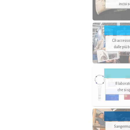
incisi 
Gli accesso
dalle più 
Il labora
che si 
Sangerman