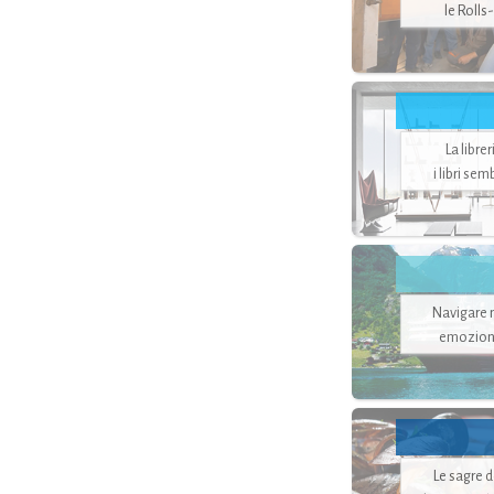
le Rolls
La libre
i libri se
Navigare ne
emozion
Le sagre 