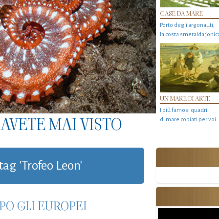
CASE DA MARE
Porto degli argonauti,
la costa smeralda jonic
UN MARE DI ARTE
I più famosi quadri
AVETE MAI VISTO
di mare copiati per voi
tag 'Trofeo Leon'
PO GLI EUROPEI