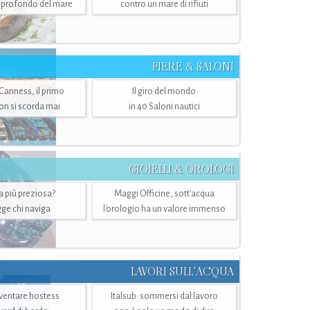
ù profondo del mare
contro un mare di rifiuti
FIERE & SALONI
 Canness, il primo
Il giro del mondo
n si scorda mai
in 40 Saloni nautici
GIOIELLI & OROLOGI
ra più preziosa?
Maggi Officine, sott’acqua
ge chi naviga
l'orologio ha un valore immenso
LAVORI SULL’ACQUA
ventare hostess
Italsub: sommersi dal lavoro