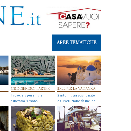
AREE TEMATICHE
CROCIERE&CHARTER
IDEE PER LA VACANZA
In crociera per single
Santorini, un sogno nato
s'incrocia l’amore?
da un’eruzione da incubo