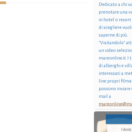
Dedicato a chi v
prenotare una v
in hotel o resort
di scegliere vuol
saperne di più.
"Visitandolo" at
un video selezio
mareonline.it. I t
di alberghi e vil
interessati a me
line propri filma
possono inviare 
mail a
mareonline@mar
I dent