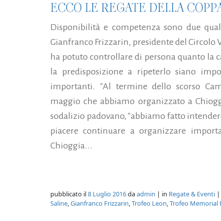
ECCO LE REGATE DELLA COPPA
Disponibilità e competenza sono due qual
Gianfranco Frizzarin, presidente del Circolo V
ha potuto controllare di persona quanto la ca
la predisposizione a ripeterlo siano imp
importanti. "Al termine dello scorso C
maggio che abbiamo organizzato a Chioggi
sodalizio padovano, "abbiamo fatto intendere 
piacere continuare a organizzare importan
Chioggia...
pubblicato il
8 Luglio 2016
da
admin
| in
Regate & Eventi
|
Saline
,
Gianfranco Frizzarin
,
Trofeo Leon
,
Trofeo Memorial 