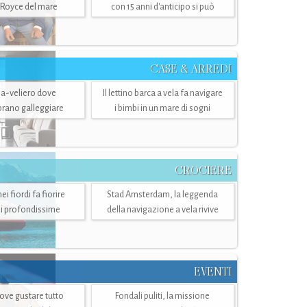
-Royce del mare
con 15 anni d'anticipo si può
CASE & ARREDI
ria-veliero dove
Il lettino barca a vela fa navigare
mbrano galleggiare
i bimbi in un mare di sogni
CROCIERE
i fiordi fa fiorire
Stad Amsterdam, la leggenda
i profondissime
della navigazione a vela rivive
EVENTI
dove gustare tutto
Fondali puliti, la missione