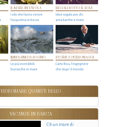
IL MARE IN TAVOLA
REGALI SOTTO IL SOLE
I cibi che fanno venire
Idee regalo per chi
a
l’acquolina in bocca
ama barche e mare
IMMAGINI DA SOGNO
STORIE E PERSONAGGI
Le più incredibili
Carlo Riva, l’ingegnere
burrasche in mare
che stupi' il mondo
VIDEOMARE QUANT'È BELLO
VACANZE IN BARCA
C'è un mare di