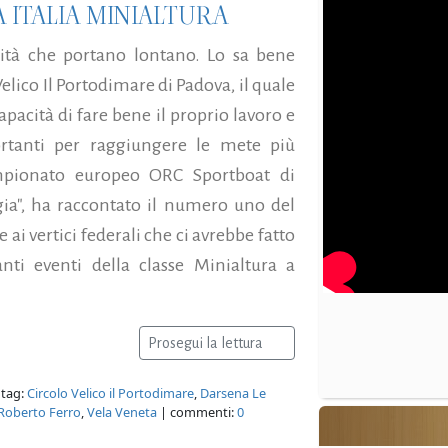
 ITALIA MINIALTURA
ità che portano lontano. Lo sa bene
elico Il Portodimare di Padova, il quale
pacità di fare bene il proprio lavoro e
ortanti per raggiungere le mete più
ampionato europeo ORC Sportboat di
a", ha raccontato il numero uno del
ai vertici federali che ci avrebbe fatto
ti eventi della classe Minialtura a
Prosegui la lettura
 tag:
Circolo Velico il Portodimare
,
Darsena Le
Roberto Ferro
,
Vela Veneta
| commenti:
0