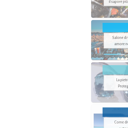
il sapore pi
Salone di
amore no
La piet
Proteg
Come di