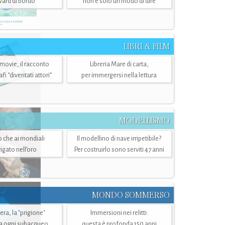
ward di bordo
non è solo un modo di dire
LIBRI & FILM
 movie, il racconto
Libreria Mare di carta,
i “diventati attori”
per immergersi nella lettura
MODELLISMO
lo che ai mondiali
Il modellino di nave irripetibile?
igato nell’oro
Per costruirlo sono serviti 47 anni
MONDO SOMMERSO
ra, la "prigione"
Immersioni nei relitti:
a ogni subacqueo
questa è profonda 150 anni