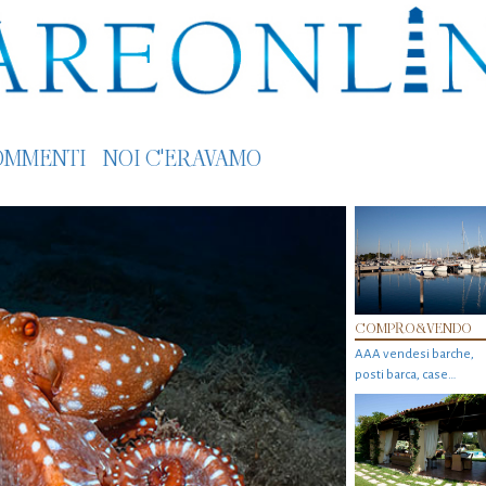
OMMENTI
NOI C'ERAVAMO
COMPRO&VENDO
AAA vendesi barche,
posti barca, case…