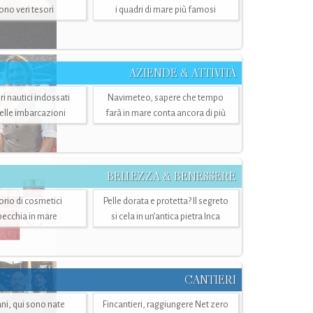
sono veri tesori
i quadri di mare più famosi
AZIENDE & ATTIVITÀ
ri nautici indossati
Navimeteo, sapere che tempo
belle imbarcazioni
farà in mare conta ancora di più
BELLEZZA & BENESSERE
torio di cosmetici
Pelle dorata e protetta? Il segreto
specchia in mare
si cela in un’antica pietra Inca
CANTIERI
i, qui sono nate
Fincantieri, raggiungere Net zero