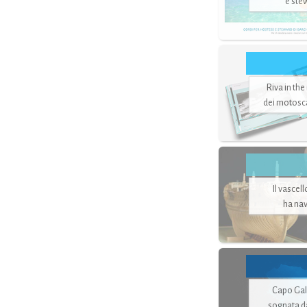
e ste
Riva in the
dei motoscaf
Il vascel
ha nav
Capo Gale
sognata d