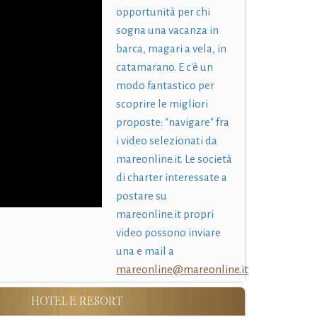
opportunità per chi
sogna una vacanza in
barca, magari a vela, in
catamarano. E c'è un
modo fantastico per
scoprire le migliori
proposte: "navigare" fra
i video selezionati da
mareonline.it. Le società
di charter interessate a
postare su
mareonline.it propri
video possono inviare
una e mail a
mareonline@mareonline.it
HOTEL E RESORT