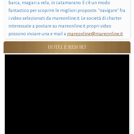
barca, magari a vela, in catamarano. E c'è un modo
fantastico per scoprire le migliori proposte: "navigare" fra
i video selezionati da mareonline.it. Le società di charter
interessate a postare su mareonline.it propri video
possono inviare una e mail a
mareonline@mareonline.it
HOTEL E RESORT