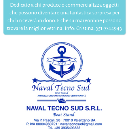
Dedicato a chi produce o commercializza oggetti
che possono diventare una fantastica sorpresa per
chi li riceverà in dono. E che su mareonline possono
trovare la miglior vetrina. Info: Cristina, 351 9744943