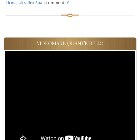
Ucina
,
Ultraflex Spa
| commenti:
0
VIDEOMARE QUANT'È BELLO