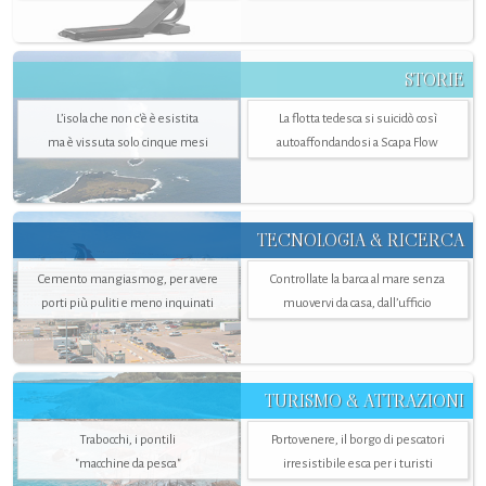
STORIE
L’isola che non c'è è esistita
La flotta tedesca si suicidò così
ma è vissuta solo cinque mesi
autoaffondandosi a Scapa Flow
TECNOLOGIA & RICERCA
Cemento mangiasmog, per avere
Controllate la barca al mare senza
porti più puliti e meno inquinati
muovervi da casa, dall’ufficio
TURISMO & ATTRAZIONI
Trabocchi, i pontili
Portovenere, il borgo di pescatori
"macchine da pesca"
irresistibile esca per i turisti