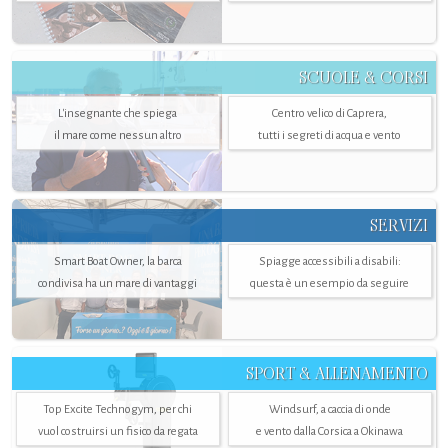
SCUOLE & CORSI
L'insegnante che spiega
Centro velico di Caprera,
il mare come nessun altro
tutti i segreti di acqua e vento
SERVIZI
Smart Boat Owner, la barca
Spiagge accessibili a disabili:
condivisa ha un mare di vantaggi
questa è un esempio da seguire
SPORT & ALLENAMENTO
Top Excite Technogym, per chi
Windsurf, a caccia di onde
vuol costruirsi un fisico da regata
e vento dalla Corsica a Okinawa