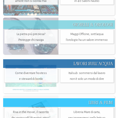
amore non si scorda mai
in 40 Saloni nautici
GIOIELLI & OROLOGI
La pietra più preziosa?
Maggi Officine, sott’acqua
Protegge chi naviga
l'orologio ha un valore immenso
LAVORI SULL’ACQUA
Come diventare hostess
Italsub: sommersi dal lavoro
e steward di bordo
non è solo un modo di dire
LIBRI & FILM
Riva in the movie, il racconto
Libreria Mare di carta,
dei motoscafi “diventati attori”
per immergersi nella lettura