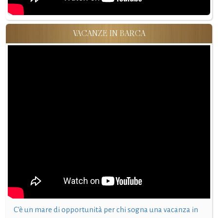
VACANZE IN BARCA
C'è un mare di opportunità per chi sogna una vacanza in