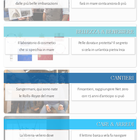
dalle più belle imbarcazioni
farà in mare conta ancora di più
BELLEZZA & BENESSERE
Il laboratorio di cosmetici
Pelle dorata e protetta? Il segreto
che si specchia in mare
si cela in un’antica pietra Inca
CANTIERI
Sangermani, qui sono nate
Fincantieri, raggiungere Net zero
le Rolls-Royce del mare
con 15 anni d'anticipo si può
CASE & ARREDI
La libreria-veliero dove
Il lettino barca a vela fa navigare