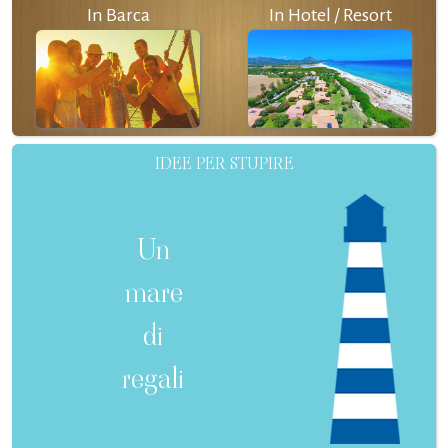
In Barca
In Hotel / Resort
IDEE PER STUPIRE
Un
mare
di
regali