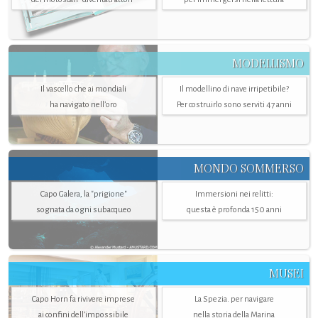
MODELLISMO
Il vascello che ai mondiali
Il modellino di nave irripetibile?
ha navigato nell’oro
Per costruirlo sono serviti 47 anni
MONDO SOMMERSO
Capo Galera, la "prigione"
Immersioni nei relitti:
sognata da ogni subacqueo
questa è profonda 150 anni
MUSEI
Capo Horn fa rivivere imprese
La Spezia. per navigare
ai confini dell’impossibile
nella storia della Marina