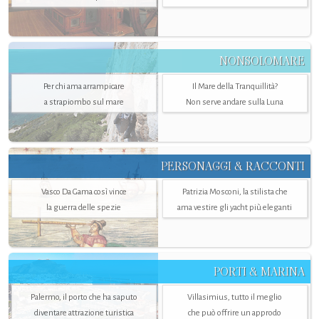
NONSOLOMARE
Per chi ama arrampicare
Il Mare della Tranquillità?
a strapiombo sul mare
Non serve andare sulla Luna
PERSONAGGI & RACCONTI
Vasco Da Gama così vince
Patrizia Mosconi, la stilista che
la guerra delle spezie
ama vestire gli yacht più eleganti
PORTI & MARINA
Palermo, il porto che ha saputo
Villasimius, tutto il meglio
diventare attrazione turistica
che può offrire un approdo