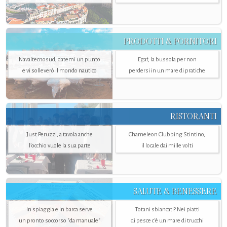
PRODOTTI & FORNITORI
Navaltecnosud, datemi un punto
Egaf, la bussola per non
e vi solleverò il mondo nautico
perdersi in un mare di pratiche
RISTORANTI
Just Peruzzi, a tavola anche
Chameleon Clubbing Stintino,
l’occhio vuole la sua parte
il locale dai mille volti
SALUTE & BENESSERE
In spiaggia e in barca serve
Totani sbiancati? Nei piatti
un pronto soccorso "da manuale"
di pesce c'è un mare di trucchi