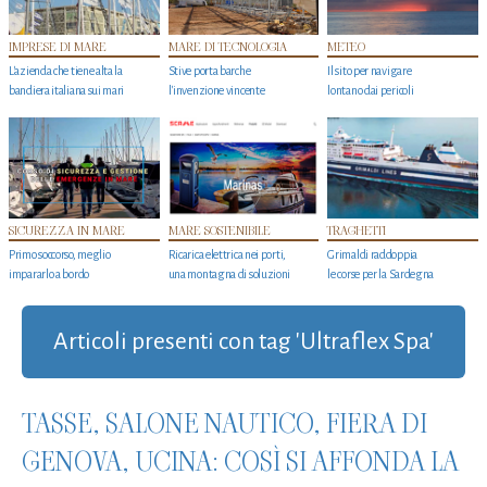
IMPRESE DI MARE
MARE DI TECNOLOGIA
METEO
L'azienda che tiene alta la
Stive porta barche
Il sito per navigare
bandiera italiana sui mari
l'invenzione vincente
lontano dai pericoli
SICUREZZA IN MARE
MARE SOSTENIBILE
TRAGHETTI
Primo soccorso, meglio
Ricarica elettrica nei porti,
Grimaldi raddoppia
impararlo a bordo
una montagna di soluzioni
le corse per la Sardegna
Articoli presenti con tag 'Ultraflex Spa'
TASSE, SALONE NAUTICO, FIERA DI
GENOVA, UCINA: COSÌ SI AFFONDA LA