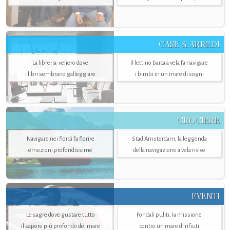
CASE & ARREDI
La libreria-veliero dove
Il lettino barca a vela fa navigare
i libri sembrano galleggiare
i bimbi in un mare di sogni
CROCIERE
Navigare nei fiordi fa fiorire
Stad Amsterdam, la leggenda
emozioni profondissime
della navigazione a vela rivive
EVENTI
Le sagre dove gustare tutto
Fondali puliti, la missione
il sapore più profondo del mare
contro un mare di rifiuti