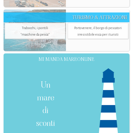
TURISMO & ATTRAZIONI
Trabocchi, i pontili
Portovenere, il borgo di pescatori
"macchine da pesca"
irresistibile esca per i turisti
MI MANDA MAREONLINE
Un
mare
di
sconti