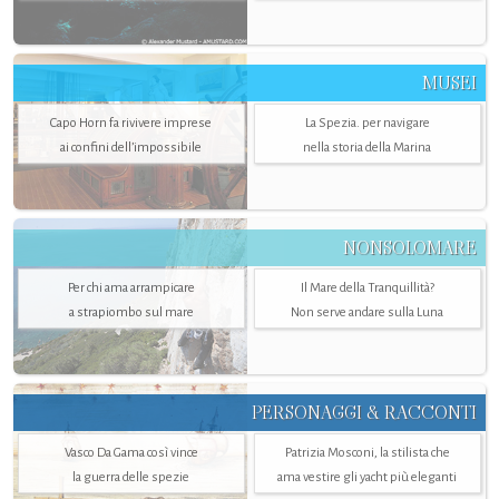
MUSEI
Capo Horn fa rivivere imprese
La Spezia. per navigare
ai confini dell’impossibile
nella storia della Marina
NONSOLOMARE
Per chi ama arrampicare
Il Mare della Tranquillità?
a strapiombo sul mare
Non serve andare sulla Luna
PERSONAGGI & RACCONTI
Vasco Da Gama così vince
Patrizia Mosconi, la stilista che
la guerra delle spezie
ama vestire gli yacht più eleganti