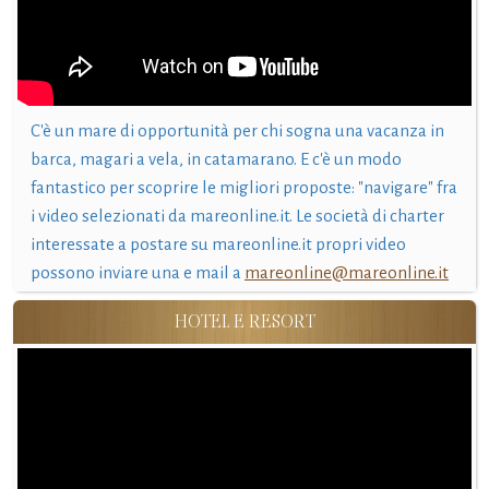
C'è un mare di opportunità per chi sogna una vacanza in
barca, magari a vela, in catamarano. E c'è un modo
fantastico per scoprire le migliori proposte: "navigare" fra
i video selezionati da mareonline.it. Le società di charter
interessate a postare su mareonline.it propri video
possono inviare una e mail a
mareonline@mareonline.it
HOTEL E RESORT