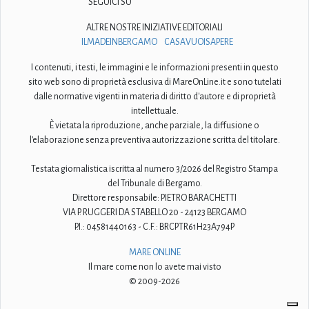
SEGUICI SU
ALTRE NOSTRE INIZIATIVE EDITORIALI
ILMADEINBERGAMO
CASAVUOISAPERE
I contenuti, i testi, le immagini e le informazioni presenti in questo
sito web sono di proprietà esclusiva di MareOnLine.it e sono tutelati
dalle normative vigenti in materia di diritto d'autore e di proprietà
intellettuale.
È vietata la riproduzione, anche parziale, la diffusione o
l'elaborazione senza preventiva autorizzazione scritta del titolare.
Testata giornalistica iscritta al numero 3/2026 del Registro Stampa
del Tribunale di Bergamo.
Direttore responsabile: PIETRO BARACHETTI
VIA P. RUGGERI DA STABELLO 20 - 24123 BERGAMO
P.I.: 04581440163 - C.F.: BRCPTR61H23A794P
MARE ONLINE
Il mare come non lo avete mai visto
© 2009-2026