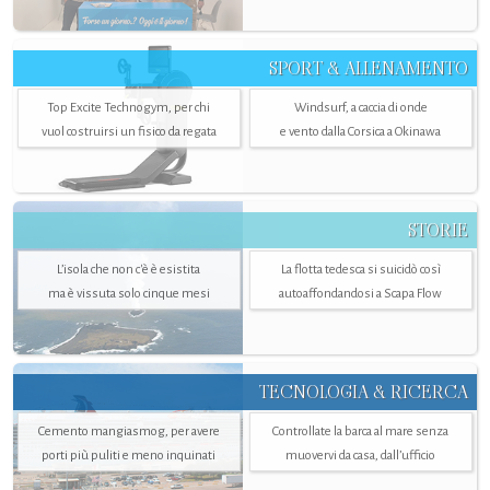
SPORT & ALLENAMENTO
Top Excite Technogym, per chi
Windsurf, a caccia di onde
vuol costruirsi un fisico da regata
e vento dalla Corsica a Okinawa
STORIE
L’isola che non c'è è esistita
La flotta tedesca si suicidò così
ma è vissuta solo cinque mesi
autoaffondandosi a Scapa Flow
TECNOLOGIA & RICERCA
Cemento mangiasmog, per avere
Controllate la barca al mare senza
porti più puliti e meno inquinati
muovervi da casa, dall’ufficio