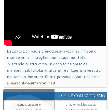
Dedicato a chi vuole prenotare una vacanza in hotel o
resort e prima di scegliere vuole saperne di più.
"Visitandolo" attraverso un video selezionato da
mareonline.it. I titolari di alberghi e villaggi interessati a
mettere on line propri filmati possono inviare una e mail
a
mareonline@mareonline.it
ARTE E COLLEZIONISMO
I denti di capodoglio
Un’autentica falsaria copia