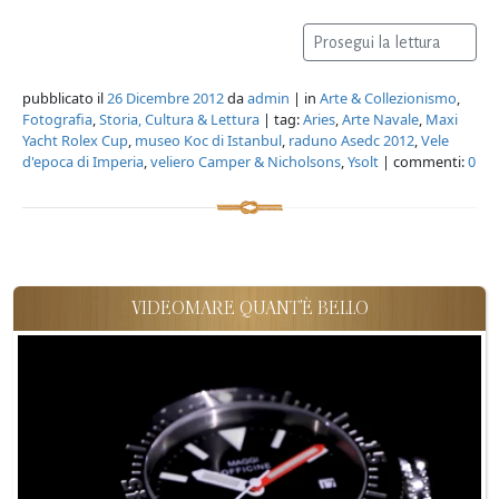
Prosegui la lettura
pubblicato il
26 Dicembre 2012
da
admin
| in
Arte & Collezionismo
,
Fotografia
,
Storia, Cultura & Lettura
| tag:
Aries
,
Arte Navale
,
Maxi
Yacht Rolex Cup
,
museo Koc di Istanbul
,
raduno Asedc 2012
,
Vele
d'epoca di Imperia
,
veliero Camper & Nicholsons
,
Ysolt
| commenti:
0
VIDEOMARE QUANT'È BELLO