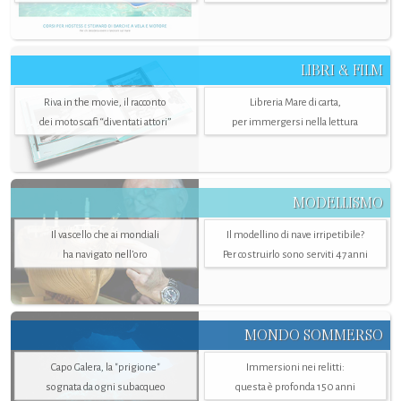
LIBRI & FILM
Riva in the movie, il racconto
Libreria Mare di carta,
dei motoscafi “diventati attori”
per immergersi nella lettura
MODELLISMO
Il vascello che ai mondiali
Il modellino di nave irripetibile?
ha navigato nell’oro
Per costruirlo sono serviti 47 anni
MONDO SOMMERSO
Capo Galera, la "prigione"
Immersioni nei relitti:
sognata da ogni subacqueo
questa è profonda 150 anni