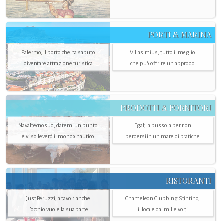
PORTI & MARINA
Palermo, il porto che ha saputo
Villasimius, tutto il meglio
diventare attrazione turistica
che può offrire un approdo
PRODOTTI & FORNITORI
Navaltecnosud, datemi un punto
Egaf, la bussola per non
e vi solleverò il mondo nautico
perdersi in un mare di pratiche
RISTORANTI
Just Peruzzi, a tavola anche
Chameleon Clubbing Stintino,
l’occhio vuole la sua parte
il locale dai mille volti