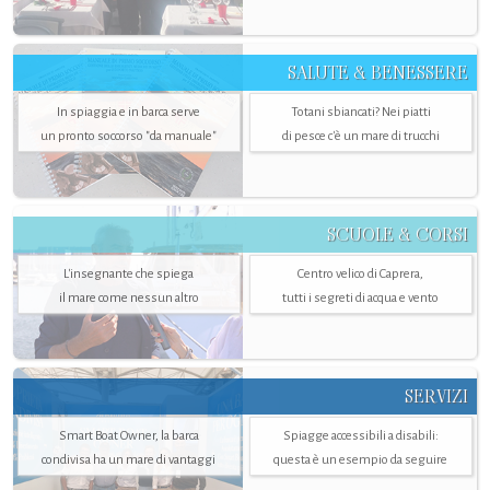
SALUTE & BENESSERE
In spiaggia e in barca serve
Totani sbiancati? Nei piatti
un pronto soccorso "da manuale"
di pesce c'è un mare di trucchi
SCUOLE & CORSI
L'insegnante che spiega
Centro velico di Caprera,
il mare come nessun altro
tutti i segreti di acqua e vento
SERVIZI
Smart Boat Owner, la barca
Spiagge accessibili a disabili:
condivisa ha un mare di vantaggi
questa è un esempio da seguire