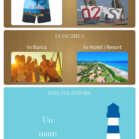
LA VACANZA
In Barca
In Hotel / Resort
IDEE PER STUPIRE
Un
mare