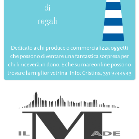
di
regali
Dedicato a chi produce o commercializza oggetti
che possono diventare una fantastica sorpresa per
chi li riceverà in dono. E che su mareonline possono
trovare la miglior vetrina. Info: Cristina, 351 9744943