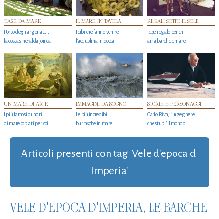
CASE DA MARE
IL MARE IN TAVOLA
REGALI SOTTO IL SOLE
Porto degli argonauti,
I cibi che fanno venire
Idee regalo per chi
la costa smeralda jonica
l’acquolina in bocca
ama barche e mare
UN MARE DI ARTE
IMMAGINI DA SOGNO
STORIE E PERSONAGGI
I più famosi quadri
Le più incredibili
Carlo Riva, l’ingegnere
di mare copiati per voi
burrasche in mare
che stupi' il mondo
Articoli presenti con tag 'Vele d'epoca di
Imperia'
VELE D'EPOCA D'IMPERIA, LE BARCHE