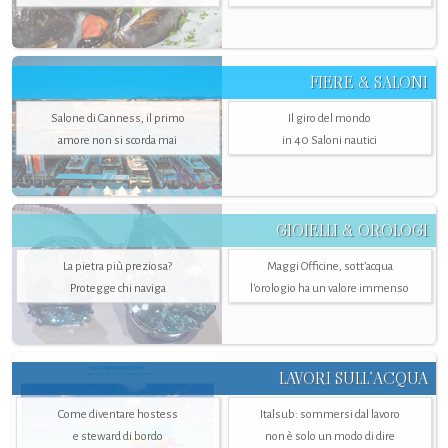
FIERE & SALONI
Salone di Canness, il primo
Il giro del mondo
amore non si scorda mai
in 40 Saloni nautici
GIOIELLI & OROLOGI
La pietra più preziosa?
Maggi Officine, sott’acqua
Protegge chi naviga
l'orologio ha un valore immenso
LAVORI SULL’ACQUA
Come diventare hostess
Italsub: sommersi dal lavoro
e steward di bordo
non è solo un modo di dire