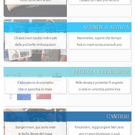
incisi sono veri tesori
i quadri di mare più famosi
AZIENDE & ATTIVITÀ
Gli accessori nautici indossati
Navimeteo, sapere che tempo
dalle più belle imbarcazioni
farà in mare conta ancora di più
BELLEZZA & BENESSERE
Il laboratorio di cosmetici
Pelle dorata e protetta? Il segreto
che si specchia in mare
si cela in un’antica pietra Inca
CANTIERI
Sangermani, qui sono nate
Fincantieri, raggiungere Net zero
le Rolls-Royce del mare
con 15 anni d'anticipo si può