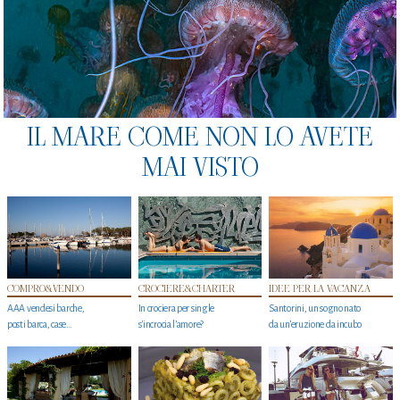
IL MARE COME NON LO AVETE
MAI VISTO
COMPRO&VENDO
CROCIERE&CHARTER
IDEE PER LA VACANZA
AAA vendesi barche,
In crociera per single
Santorini, un sogno nato
posti barca, case…
s'incrocia l’amore?
da un’eruzione da incubo