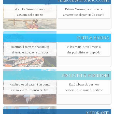
PERSONAGGI & RACCONTI
Vasco Da Gama così vince
Patrizia Mosconi, la stilista che
la guerra delle spezie
ama vestire gli yacht più eleganti
PORTI & MARINA
Palermo, il porto che ha saputo
Villasimius, tutto il meglio
diventare attrazione turistica
che può offrire un approdo
PRODOTTI & FORNITORI
Navaltecnosud, datemi un punto
Egaf, la bussola per non
e vi solleverò il mondo nautico
perdersi in un mare di pratiche
RISTORANTI