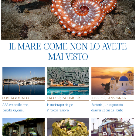
IL MARE COME NON LO AVETE
MAI VISTO
COMPRO&VENDO
CROCIERE&CHARTER
IDEE PER LA VACANZA
AAA vendesi barche,
In crociera per single
Santorini, un sogno nato
posti barca, case…
s'incrocia l’amore?
da un’eruzione da incubo