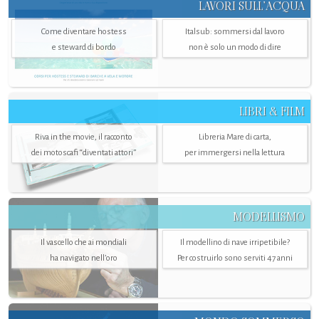
LAVORI SULL’ACQUA
Come diventare hostess
Italsub: sommersi dal lavoro
e steward di bordo
non è solo un modo di dire
LIBRI & FILM
Riva in the movie, il racconto
Libreria Mare di carta,
dei motoscafi “diventati attori”
per immergersi nella lettura
MODELLISMO
Il vascello che ai mondiali
Il modellino di nave irripetibile?
ha navigato nell’oro
Per costruirlo sono serviti 47 anni