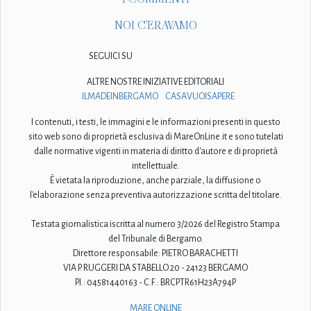
NOI C'ERAVAMO
SEGUICI SU
ALTRE NOSTRE INIZIATIVE EDITORIALI
ILMADEINBERGAMO
CASAVUOISAPERE
I contenuti, i testi, le immagini e le informazioni presenti in questo
sito web sono di proprietà esclusiva di MareOnLine.it e sono tutelati
dalle normative vigenti in materia di diritto d'autore e di proprietà
intellettuale.
È vietata la riproduzione, anche parziale, la diffusione o
l'elaborazione senza preventiva autorizzazione scritta del titolare.
Testata giornalistica iscritta al numero 3/2026 del Registro Stampa
del Tribunale di Bergamo.
Direttore responsabile: PIETRO BARACHETTI
VIA P. RUGGERI DA STABELLO 20 - 24123 BERGAMO
P.I.: 04581440163 - C.F.: BRCPTR61H23A794P
MARE ONLINE