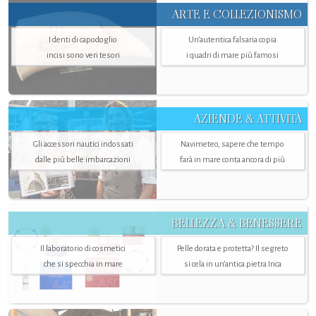
ARTE E COLLEZIONISMO
I denti di capodoglio
Un’autentica falsaria copia
incisi sono veri tesori
i quadri di mare più famosi
AZIENDE & ATTIVITÀ
Gli accessori nautici indossati
Navimeteo, sapere che tempo
dalle più belle imbarcazioni
farà in mare conta ancora di più
BELLEZZA & BENESSERE
Il laboratorio di cosmetici
Pelle dorata e protetta? Il segreto
che si specchia in mare
si cela in un’antica pietra Inca