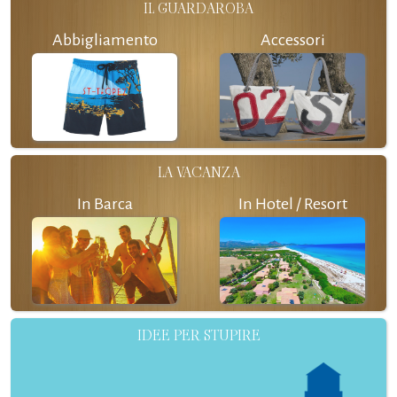
IL GUARDAROBA
Abbigliamento
Accessori
LA VACANZA
In Barca
In Hotel / Resort
IDEE PER STUPIRE