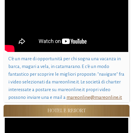
C'è un mare di opportunità per chi sogna una vacanza in
barca, magari a vela, in catamarano. E c'è un modo
fantastico per scoprire le migliori proposte: "navigare" fra
i video selezionati da mareonline.it. Le società di charter
interessate a postare su mareonline.it propri video
possono inviare una e mail a
mareonline@mareonline.it
HOTEL E RESORT