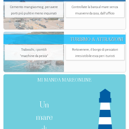
Cemento mangiasmog, per avere
Controllate la barca al mare senza
porti più puliti e meno inquinati
muovervi da casa, dall’ufficio
TURISMO & ATTRAZIONI
Trabocchi, i pontili
Portovenere, il borgo di pescatori
"macchine da pesca"
irresistibile esca per i turisti
MI MANDA MAREONLINE
Un
mare