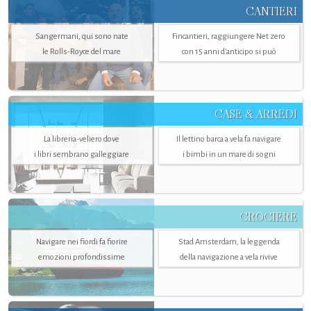
CANTIERI
Sangermani, qui sono nate
Fincantieri, raggiungere Net zero
le Rolls-Royce del mare
con 15 anni d'anticipo si può
CASE & ARREDI
La libreria-veliero dove
Il lettino barca a vela fa navigare
i libri sembrano galleggiare
i bimbi in un mare di sogni
CROCIERE
Navigare nei fiordi fa fiorire
Stad Amsterdam, la leggenda
emozioni profondissime
della navigazione a vela rivive