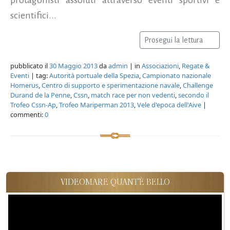
scientifici...
Prosegui la lettura
pubblicato il
30 Maggio 2013
da
admin
| in
Associazioni
,
Regate &
Eventi
| tag:
Autorità portuale della Spezia
,
Campionato nazionale
Homerus
,
Centro di supporto e sperimentazione navale
,
Challenge
Durand de la Penne
,
Cssn
,
match race per non vedenti
,
secondo il
Trofeo Cssn-Ap
,
Trofeo Mariperman 2013
,
Vele d'epoca dell'Aive
|
commenti:
0
VIDEOMARE QUANT'È BELLO