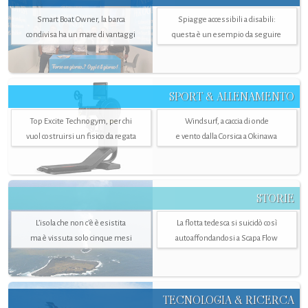
Smart Boat Owner, la barca
Spiagge accessibili a disabili:
condivisa ha un mare di vantaggi
questa è un esempio da seguire
SPORT & ALLENAMENTO
Top Excite Technogym, per chi
Windsurf, a caccia di onde
vuol costruirsi un fisico da regata
e vento dalla Corsica a Okinawa
STORIE
L’isola che non c'è è esistita
La flotta tedesca si suicidò così
ma è vissuta solo cinque mesi
autoaffondandosi a Scapa Flow
TECNOLOGIA & RICERCA