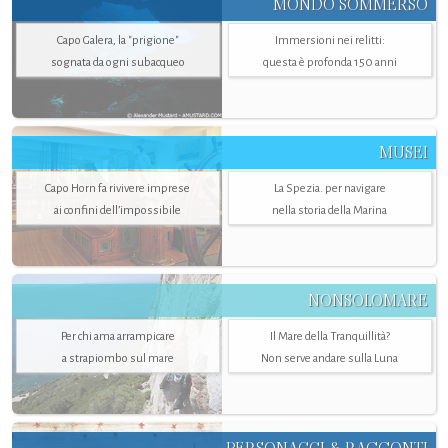
MONDO SOMMERSO
Capo Galera, la "prigione"
Immersioni nei relitti:
sognata da ogni subacqueo
questa è profonda 150 anni
MUSEI
Capo Horn fa rivivere imprese
La Spezia. per navigare
ai confini dell’impossibile
nella storia della Marina
NONSOLOMARE
Per chi ama arrampicare
Il Mare della Tranquillità?
a strapiombo sul mare
Non serve andare sulla Luna