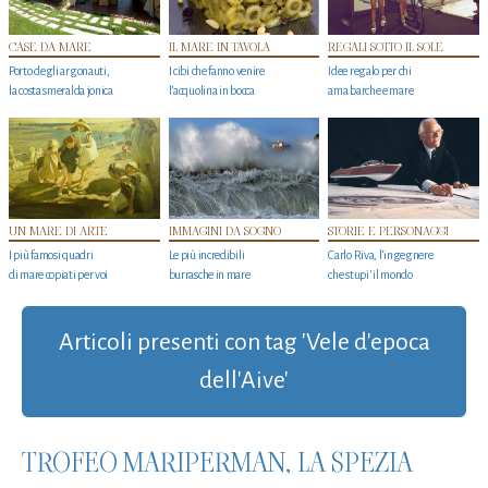
CASE DA MARE
IL MARE IN TAVOLA
REGALI SOTTO IL SOLE
Porto degli argonauti,
I cibi che fanno venire
Idee regalo per chi
la costa smeralda jonica
l’acquolina in bocca
ama barche e mare
UN MARE DI ARTE
IMMAGINI DA SOGNO
STORIE E PERSONAGGI
I più famosi quadri
Le più incredibili
Carlo Riva, l’ingegnere
di mare copiati per voi
burrasche in mare
che stupi' il mondo
Articoli presenti con tag 'Vele d'epoca
dell'Aive'
TROFEO MARIPERMAN, LA SPEZIA