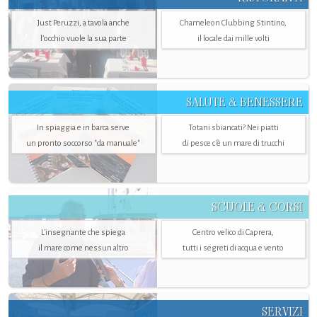
Just Peruzzi, a tavola anche
Chameleon Clubbing Stintino,
l’occhio vuole la sua parte
il locale dai mille volti
SALUTE & BENESSERE
In spiaggia e in barca serve
Totani sbiancati? Nei piatti
un pronto soccorso "da manuale"
di pesce c'è un mare di trucchi
SCUOLE & CORSI
L'insegnante che spiega
Centro velico di Caprera,
il mare come nessun altro
tutti i segreti di acqua e vento
SERVIZI