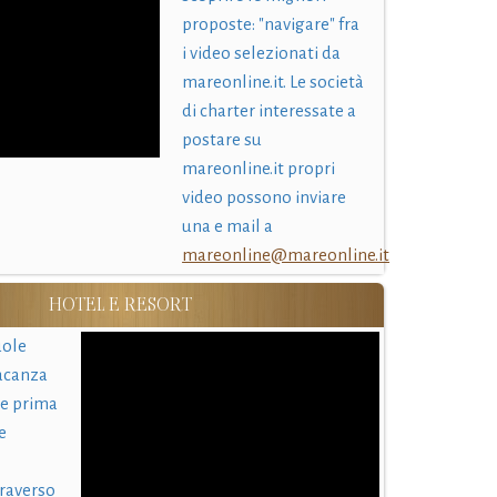
proposte: "navigare" fra
i video selezionati da
mareonline.it. Le società
di charter interessate a
postare su
mareonline.it propri
video possono inviare
una e mail a
mareonline@mareonline.it
HOTEL E RESORT
uole
acanza
 e prima
e
traverso