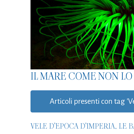
IL MARE COME NON LO 
Articoli presenti con tag 'V
VELE D'EPOCA D'IMPERIA, LE