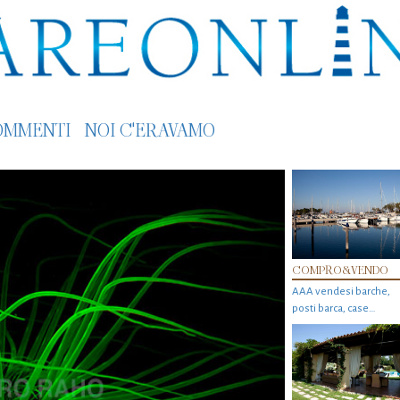
OMMENTI
NOI C'ERAVAMO
COMPRO&VENDO
AAA vendesi barche,
posti barca, case…