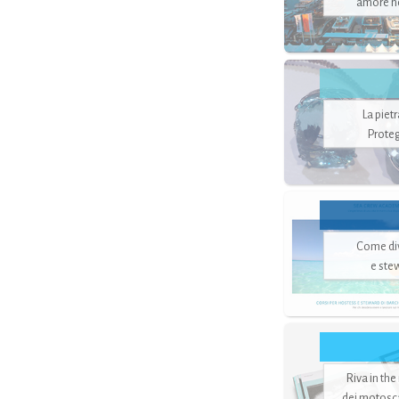
amore no
La piet
Proteg
Come di
e ste
Riva in the
dei motoscaf