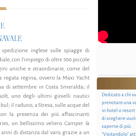
LE
NAVALE
 spedizione inglese sulle spiagge di
e, con l'impiego di oltre 700 piccole
ini uniche e straordinarie, come del
ella regata regina, ovvero la Maxi Yacht
na di settembre in Costa Smeralda; il
Dedicato a chi v
olt, uno degli ultimi gioielli nautici
prenotare una v
ul; il raduno, a Stresa, sulle acque del
in hotel o resort
on la presenza dei più affascinanti
di scegliere vuol
Aries, un bellissimo veliero Camper &
saperne di più.
anni di distanza dal varo, grazie a un
"Visitandolo" at