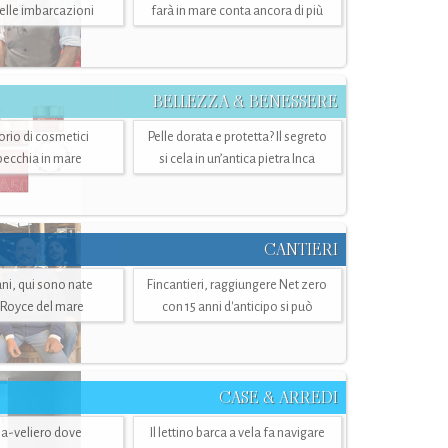
belle imbarcazioni
farà in mare conta ancora di più
BELLEZZA & BENESSERE
torio di cosmetici
Pelle dorata e protetta? Il segreto
specchia in mare
si cela in un’antica pietra Inca
CANTIERI
i, qui sono nate
Fincantieri, raggiungere Net zero
-Royce del mare
con 15 anni d'anticipo si può
CASE & ARREDI
ria-veliero dove
Il lettino barca a vela fa navigare