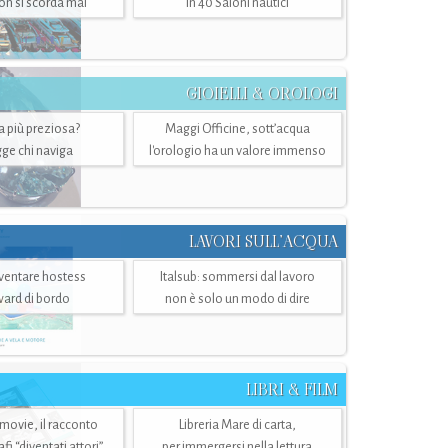
n si scorda mai
in 40 Saloni nautici
GIOIELLI & OROLOGI
ra più preziosa?
Maggi Officine, sott’acqua
ge chi naviga
l'orologio ha un valore immenso
LAVORI SULL’ACQUA
ventare hostess
Italsub: sommersi dal lavoro
ward di bordo
non è solo un modo di dire
LIBRI & FILM
 movie, il racconto
Libreria Mare di carta,
i “diventati attori”
per immergersi nella lettura