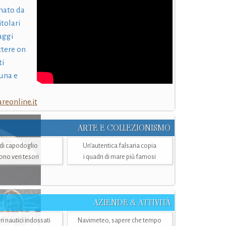
nato da
itolari
laggi
ttere on
ti
una e
eonline.it
ARTE E COLLEZIONISMO
i di capodoglio
Un’autentica falsaria copia
sono veri tesori
i quadri di mare più famosi
AZIENDE & ATTIVITÀ
ri nautici indossati
Navimeteo, sapere che tempo