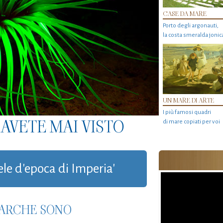
CASE DA MARE
Porto degli argonauti,
la costa smeralda jonic
UN MARE DI ARTE
I più famosi quadri
AVETE MAI VISTO
di mare copiati per voi
ele d'epoca di Imperia'
 BARCHE SONO