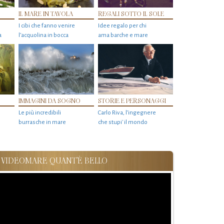
IL MARE IN TAVOLA
REGALI SOTTO IL SOLE
I cibi che fanno venire
Idee regalo per chi
a
l’acquolina in bocca
ama barche e mare
IMMAGINI DA SOGNO
STORIE E PERSONAGGI
Le più incredibili
Carlo Riva, l’ingegnere
burrasche in mare
che stupi' il mondo
VIDEOMARE QUANT'È BELLO