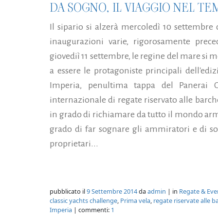
DA SOGNO, IL VIAGGIO NEL TE
Il sipario si alzerà mercoledì 10 settembre
inaugurazioni varie, rigorosamente preced
giovediì 11 settembre, le regine del mare si
a essere le protagoniste principali dell'ed
Imperia, penultima tappa del Panerai Cl
internazionale di regate riservato alle barch
in grado di richiamare da tutto il mondo arm
grado di far sognare gli ammiratori e di sod
proprietari...
pubblicato il
9 Settembre 2014
da
admin
| in
Regate & Eve
classic yachts challenge
,
Prima vela
,
regate riservate alle b
Imperia
| commenti:
1