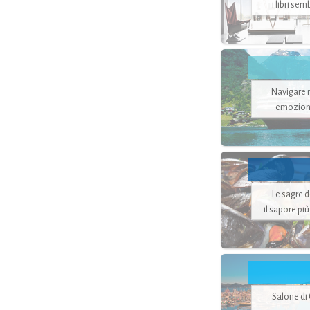
i libri se
Navigare ne
emozion
Le sagre 
il sapore pi
Salone di