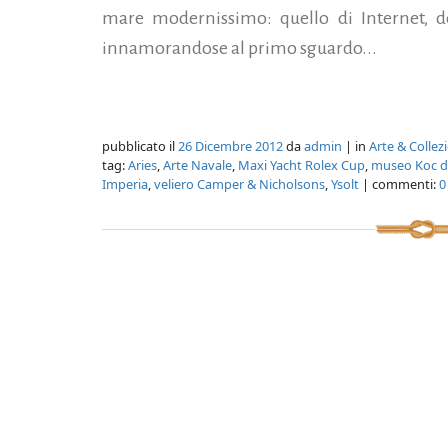
mare modernissimo: quello di Internet, do
innamorandose al primo sguardo...
pubblicato il
26 Dicembre 2012
da
admin
| in
Arte & Colle
tag:
Aries
,
Arte Navale
,
Maxi Yacht Rolex Cup
,
museo Koc di
Imperia
,
veliero Camper & Nicholsons
,
Ysolt
| commenti:
0