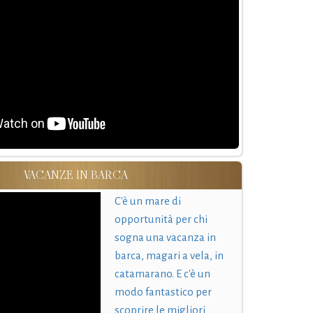
VACANZE IN BARCA
C'è un mare di
opportunità per chi
sogna una vacanza in
barca, magari a vela, in
catamarano. E c'è un
modo fantastico per
scoprire le migliori