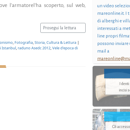
ve l'armatorel'ha scoperto, sul web,
un video selezio
mareonline.it. I t
di alberghi e vil
Prosegui la lettura
interessati a me
line propri filma
zionismo
,
Fotografia
,
Storia, Cultura & Lettura
|
possono inviare 
 Istanbul
,
raduno Asedc 2012
,
Vele d'epoca di
mail a
mareonline@mar
I dent
incisi 
Gli accesso