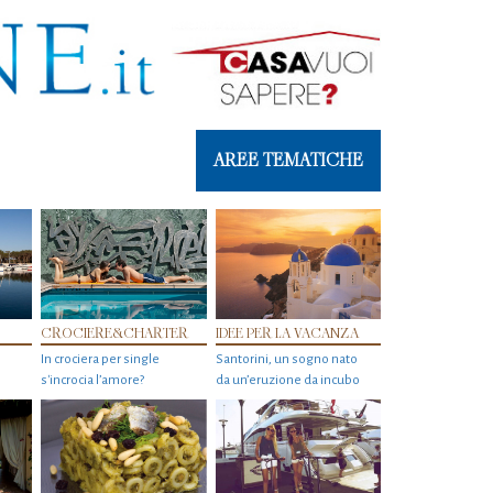
AREE TEMATICHE
CROCIERE&CHARTER
IDEE PER LA VACANZA
In crociera per single
Santorini, un sogno nato
s'incrocia l’amore?
da un’eruzione da incubo