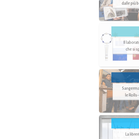
dalle più 
Il labora
che si 
Sangerman
le Rolls
La libre