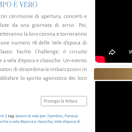
MPO È VERO
 con cerimonie di apertura, concerti e
ute da una giornata di arrivi. Poi,
 metteranno la loro corona e torneranno
izione numero 18 delle Vele d'epoca di
assic Yachts Challenge, il circuito
e a vela d’epoca e classiche. Un evento
atori di straordinarie imbarcazioni in
disfare lo spirito agonistico dei loro
Prosegui la lettura
nti
| tag:
lezioni di vela per i bambini
,
Panerai
arche a vela d’epoca e classiche
,
Vele d'epoca di