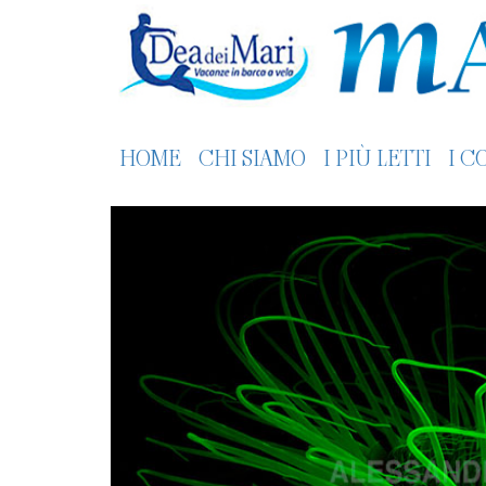
HOME
CHI SIAMO
I PIÙ LETTI
I C