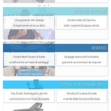
SCUOLE & CORSI
L'insegnante che spiega
Centro velico di Caprera,
il mare come nessun altro
tutti i segreti di acqua e vento
SERVIZI
Smart Boat Owner, la barca
Spiagge accessibili a disabili:
condivisa ha un mare di vantaggi
questa è un esempio da seguire
SPORT & ALLENAMENTO
Top Excite Technogym, per chi
Windsurf, a caccia di onde
vuol costruirsi un fisico da regata
e vento dalla Corsica a Okinawa