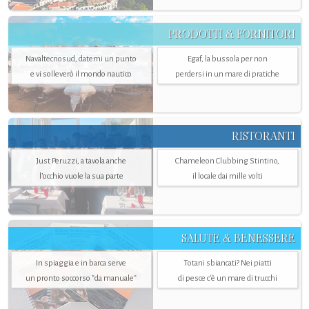
PRODOTTI & FORNITORI
Navaltecnosud, datemi un punto
Egaf, la bussola per non
e vi solleverò il mondo nautico
perdersi in un mare di pratiche
RISTORANTI
Just Peruzzi, a tavola anche
Chameleon Clubbing Stintino,
l’occhio vuole la sua parte
il locale dai mille volti
SALUTE & BENESSERE
In spiaggia e in barca serve
Totani sbiancati? Nei piatti
un pronto soccorso "da manuale"
di pesce c'è un mare di trucchi