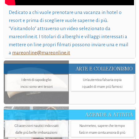
Dedicato a chi vuole prenotare una vacanza in hotel o
resort e prima di scegliere vuole saperne di più.
"Visitandolo" attraverso un video selezionato da
mareonline.it. I titolari di alberghi e villaggi interessati a
mettere on line propri filmati possono inviare una e mail
a
mareonline@mareonline.it
ARTE E COLLEZIONISMO
I denti di capodoglio
Un’autentica falsaria copia
incisi sono veri tesori
i quadri di mare più famosi
AZIENDE & ATTIVITÀ
Gli accessori nautici indossati
Navimeteo, sapere che tempo
dalle più belle imbarcazioni
farà in mare conta ancora di più