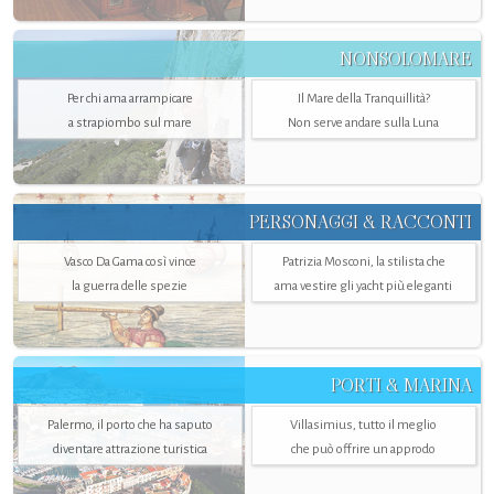
NONSOLOMARE
Per chi ama arrampicare
Il Mare della Tranquillità?
a strapiombo sul mare
Non serve andare sulla Luna
PERSONAGGI & RACCONTI
Vasco Da Gama così vince
Patrizia Mosconi, la stilista che
la guerra delle spezie
ama vestire gli yacht più eleganti
PORTI & MARINA
Palermo, il porto che ha saputo
Villasimius, tutto il meglio
diventare attrazione turistica
che può offrire un approdo