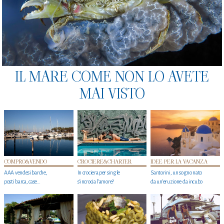
IL MARE COME NON LO AVETE
MAI VISTO
COMPRO&VENDO
CROCIERE&CHARTER
IDEE PER LA VACANZA
AAA vendesi barche,
In crociera per single
Santorini, un sogno nato
posti barca, case…
s'incrocia l’amore?
da un’eruzione da incubo