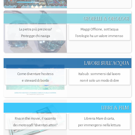
GIOIELLI & OROLOGI
La pietra più preziosa?
Maggi Officine, sott’acqua
Protegge chi naviga
l'orologio ha un valore immenso
LAVORI SULL’ACQUA
Come diventare hostess
Italsub: sommersi dal lavoro
e steward di bordo
non è solo un modo di dire
LIBRI & FILM
Riva in the movie, il racconto
Libreria Mare di carta,
dei motoscafi “diventati attori”
per immergersi nella lettura