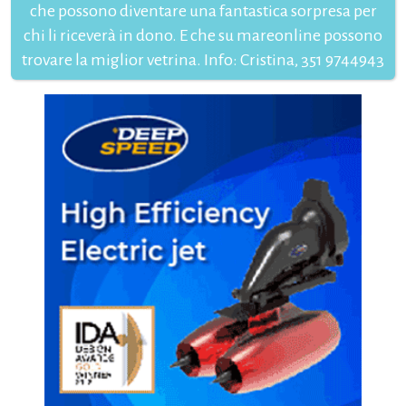
che possono diventare una fantastica sorpresa per
chi li riceverà in dono. E che su mareonline possono
trovare la miglior vetrina. Info: Cristina, 351 9744943