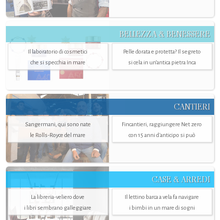
BELLEZZA & BENESSERE
Il laboratorio di cosmetici
Pelle dorata e protetta? Il segreto
che si specchia in mare
si cela in un’antica pietra Inca
CANTIERI
Sangermani, qui sono nate
Fincantieri, raggiungere Net zero
le Rolls-Royce del mare
con 15 anni d'anticipo si può
CASE & ARREDI
La libreria-veliero dove
Il lettino barca a vela fa navigare
i libri sembrano galleggiare
i bimbi in un mare di sogni