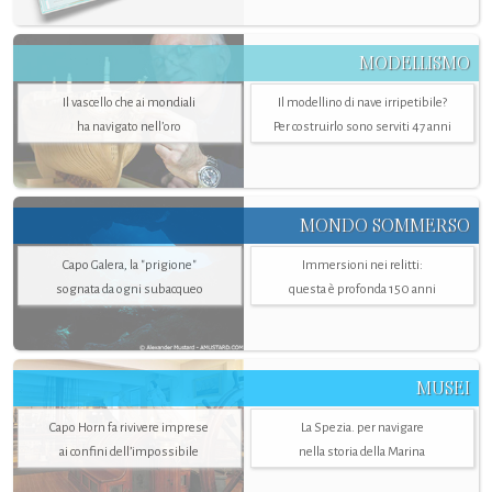
MODELLISMO
Il vascello che ai mondiali
Il modellino di nave irripetibile?
ha navigato nell’oro
Per costruirlo sono serviti 47 anni
MONDO SOMMERSO
Capo Galera, la "prigione"
Immersioni nei relitti:
sognata da ogni subacqueo
questa è profonda 150 anni
MUSEI
Capo Horn fa rivivere imprese
La Spezia. per navigare
ai confini dell’impossibile
nella storia della Marina