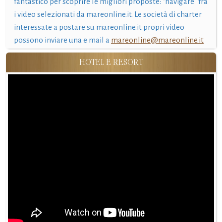
fantastico per scoprire le migliori proposte: "navigare" fra
i video selezionati da mareonline.it. Le società di charter
interessate a postare su mareonline.it propri video
possono inviare una e mail a
mareonline@mareonline.it
HOTEL E RESORT