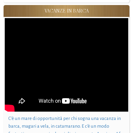
VACANZE IN BARCA
C'è un mare di opportunità per chi sogna una vacanza in
barca, magari a vela, in catamarano. E c'è un modo