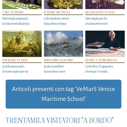
CASE DA MARE
IL MARE IN TAVOLA
REGALI SOTTO IL SOLE
Porto degli argonauti,
I cibi che fanno venire
Idee regalo per chi
la costa smeralda jonica
l’acquolina in bocca
ama barche e mare
UN MARE DI ARTE
IMMAGINI DA SOGNO
STORIE E PERSONAGGI
I più famosi quadri
Le più incredibili
Carlo Riva, l’ingegnere
di mare copiati per voi
burrasche in mare
che stupi' il mondo
Articoli presenti con tag 'VeMarS Venice
Maritime School'
TRENTAMILA VISITATORI "A BORDO"