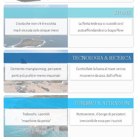
STORIE
L’isola che non c'è è esistita
La flotta tedesca si suicidò così
ma è vissuta solo cinque mesi
autoaffondandosi a Scapa Flow
TECNOLOGIA & RICERCA
Cemento mangiasmog, per avere
Controllate la barca al mare senza
porti più puliti e meno inquinati
muovervi da casa, dall’ufficio
TURISMO & ATTRAZIONI
Trabocchi, i pontili
Portovenere, il borgo di pescatori
"macchine da pesca"
irresistibile esca per i turisti