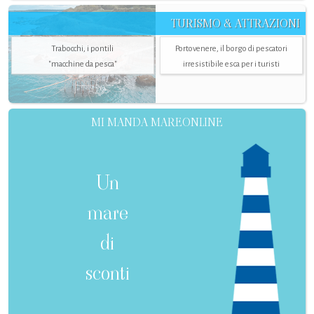
TURISMO & ATTRAZIONI
Trabocchi, i pontili
Portovenere, il borgo di pescatori
"macchine da pesca"
irresistibile esca per i turisti
MI MANDA MAREONLINE
Un
mare
di
sconti