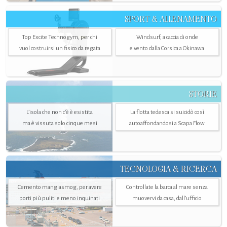
SPORT & ALLENAMENTO
Top Excite Technogym, per chi
Windsurf, a caccia di onde
vuol costruirsi un fisico da regata
e vento dalla Corsica a Okinawa
STORIE
L’isola che non c'è è esistita
La flotta tedesca si suicidò così
ma è vissuta solo cinque mesi
autoaffondandosi a Scapa Flow
TECNOLOGIA & RICERCA
Cemento mangiasmog, per avere
Controllate la barca al mare senza
porti più puliti e meno inquinati
muovervi da casa, dall’ufficio