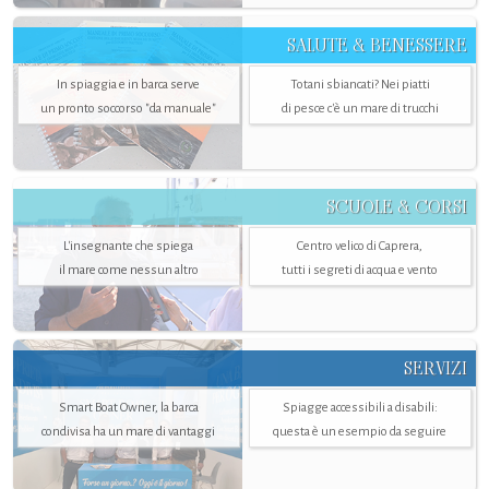
SALUTE & BENESSERE
In spiaggia e in barca serve
Totani sbiancati? Nei piatti
un pronto soccorso "da manuale"
di pesce c'è un mare di trucchi
SCUOLE & CORSI
L'insegnante che spiega
Centro velico di Caprera,
il mare come nessun altro
tutti i segreti di acqua e vento
SERVIZI
Smart Boat Owner, la barca
Spiagge accessibili a disabili:
condivisa ha un mare di vantaggi
questa è un esempio da seguire