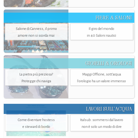
FIERE & SALONI
Salone di Canness, il primo
Il giro del mondo
amore non si scorda mai
in 40 Saloni nautici
GIOIELLI & OROLOGI
La pietra più preziosa?
Maggi Officine, sott’acqua
Protegge chi naviga
l'orologio ha un valore immenso
LAVORI SULL’ACQUA
Come diventare hostess
Italsub: sommersi dal lavoro
e steward di bordo
non è solo un modo di dire