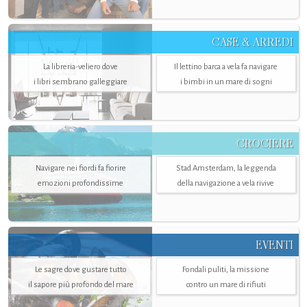
CASE & ARREDI
La libreria-veliero dove
Il lettino barca a vela fa navigare
i libri sembrano galleggiare
i bimbi in un mare di sogni
CROCIERE
Navigare nei fiordi fa fiorire
Stad Amsterdam, la leggenda
emozioni profondissime
della navigazione a vela rivive
EVENTI
Le sagre dove gustare tutto
Fondali puliti, la missione
il sapore più profondo del mare
contro un mare di rifiuti