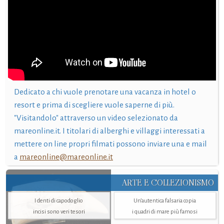
Dedicato a chi vuole prenotare una vacanza in hotel o
resort e prima di scegliere vuole saperne di più.
"Visitandolo" attraverso un video selezionato da
mareonline.it. I titolari di alberghi e villaggi interessati a
mettere on line propri filmati possono inviare una e mail
a
mareonline@mareonline.it
ARTE E COLLEZIONISMO
I denti di capodoglio
Un’autentica falsaria copia
incisi sono veri tesori
i quadri di mare più famosi