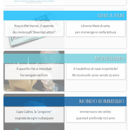
LIBRI & FILM
Riva in the movie, il racconto
Libreria Mare di carta,
dei motoscafi “diventati attori”
per immergersi nella lettura
MODELLISMO
Il vascello che ai mondiali
Il modellino di nave irripetibile?
ha navigato nell’oro
Per costruirlo sono serviti 47 anni
MONDO SOMMERSO
Capo Galera, la "prigione"
Immersioni nei relitti:
sognata da ogni subacqueo
questa è profonda 150 anni