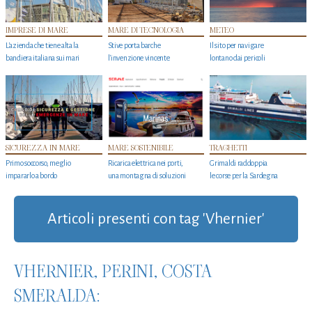
IMPRESE DI MARE
MARE DI TECNOLOGIA
METEO
L'azienda che tiene alta la
Stive porta barche
Il sito per navigare
bandiera italiana sui mari
l'invenzione vincente
lontano dai pericoli
SICUREZZA IN MARE
MARE SOSTENIBILE
TRAGHETTI
Primo soccorso, meglio
Ricarica elettrica nei porti,
Grimaldi raddoppia
impararlo a bordo
una montagna di soluzioni
le corse per la Sardegna
Articoli presenti con tag 'Vhernier'
VHERNIER, PERINI, COSTA
SMERALDA: