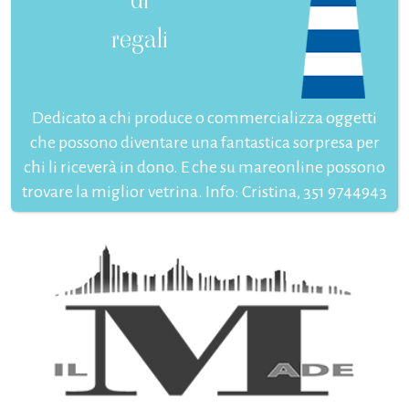
regali
Dedicato a chi produce o commercializza oggetti
che possono diventare una fantastica sorpresa per
chi li riceverà in dono. E che su mareonline possono
trovare la miglior vetrina. Info: Cristina, 351 9744943