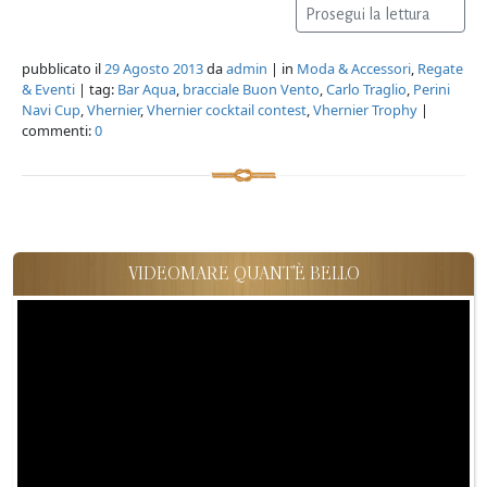
Prosegui la lettura
pubblicato il
29 Agosto 2013
da
admin
| in
Moda & Accessori
,
Regate
& Eventi
| tag:
Bar Aqua
,
bracciale Buon Vento
,
Carlo Traglio
,
Perini
Navi Cup
,
Vhernier
,
Vhernier cocktail contest
,
Vhernier Trophy
|
commenti:
0
VIDEOMARE QUANT'È BELLO