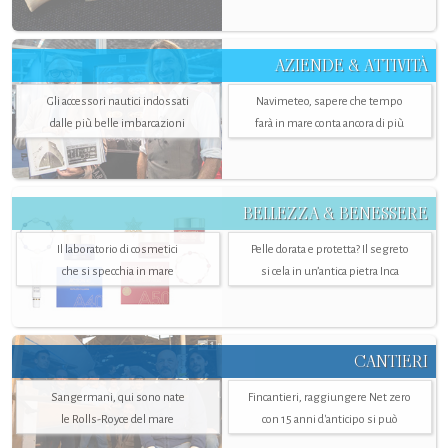
AZIENDE & ATTIVITÀ
Gli accessori nautici indossati
Navimeteo, sapere che tempo
dalle più belle imbarcazioni
farà in mare conta ancora di più
BELLEZZA & BENESSERE
Il laboratorio di cosmetici
Pelle dorata e protetta? Il segreto
che si specchia in mare
si cela in un’antica pietra Inca
CANTIERI
Sangermani, qui sono nate
Fincantieri, raggiungere Net zero
le Rolls-Royce del mare
con 15 anni d'anticipo si può