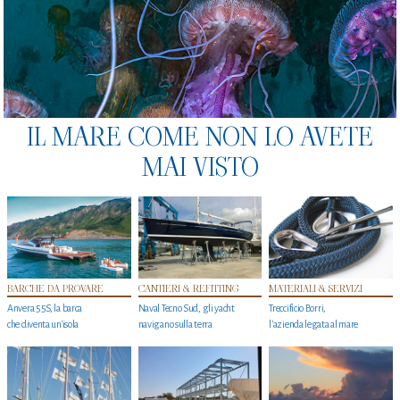
IL MARE COME NON LO AVETE
MAI VISTO
BARCHE DA PROVARE
CANTIERI & REFITTING
MATERIALI & SERVIZI
Anvera 55S, la barca
Naval Tecno Sud, gli yacht
Treccificio Borri,
che diventa un'isola
navigano sulla terra
l'azienda legata al mare