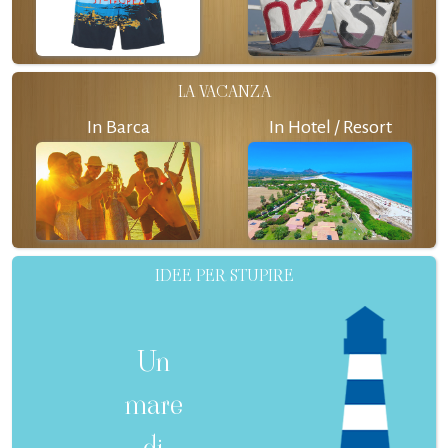
LA VACANZA
In Barca
In Hotel / Resort
IDEE PER STUPIRE
Un
mare
di