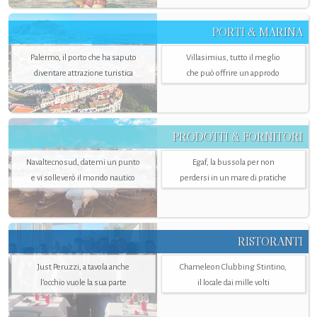
PORTI & MARINA
Palermo, il porto che ha saputo
Villasimius, tutto il meglio
diventare attrazione turistica
che può offrire un approdo
PRODOTTI & FORNITORI
Navaltecnosud, datemi un punto
Egaf, la bussola per non
e vi solleverò il mondo nautico
perdersi in un mare di pratiche
RISTORANTI
Just Peruzzi, a tavola anche
Chameleon Clubbing Stintino,
l’occhio vuole la sua parte
il locale dai mille volti