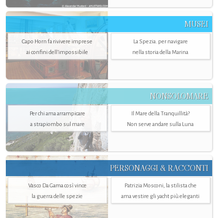
MUSEI
Capo Horn fa rivivere imprese
La Spezia. per navigare
ai confini dell’impossibile
nella storia della Marina
NONSOLOMARE
Per chi ama arrampicare
Il Mare della Tranquillità?
a strapiombo sul mare
Non serve andare sulla Luna
PERSONAGGI & RACCONTI
Vasco Da Gama così vince
Patrizia Mosconi, la stilista che
la guerra delle spezie
ama vestire gli yacht più eleganti