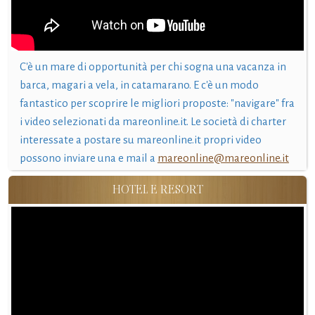
C'è un mare di opportunità per chi sogna una vacanza in
barca, magari a vela, in catamarano. E c'è un modo
fantastico per scoprire le migliori proposte: "navigare" fra
i video selezionati da mareonline.it. Le società di charter
interessate a postare su mareonline.it propri video
possono inviare una e mail a
mareonline@mareonline.it
HOTEL E RESORT