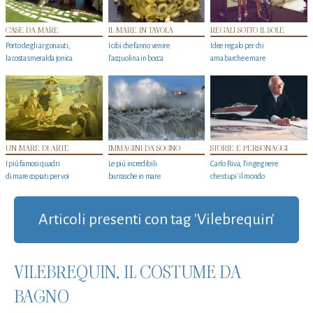
CASE DA MARE
IL MARE IN TAVOLA
REGALI SOTTO IL SOLE
Porto degli argonauti,
I cibi che fanno venire
Idee regalo per chi
la costa smeralda jonica
l’acquolina in bocca
ama barche e mare
UN MARE DI ARTE
IMMAGINI DA SOGNO
STORIE E PERSONAGGI
I più famosi quadri
Le più incredibili
Carlo Riva, l’ingegnere
di mare copiati per voi
burrasche in mare
che stupi' il mondo
Articoli presenti con tag 'Vilebrequin'
VILEBREQUIN, IL COSTUME DA
BAGNO