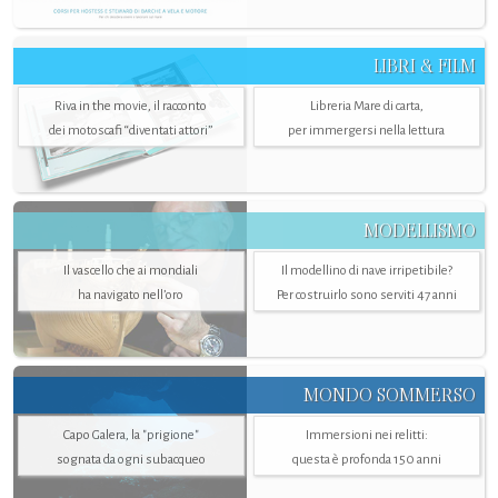
LIBRI & FILM
Riva in the movie, il racconto
Libreria Mare di carta,
dei motoscafi “diventati attori”
per immergersi nella lettura
MODELLISMO
Il vascello che ai mondiali
Il modellino di nave irripetibile?
ha navigato nell’oro
Per costruirlo sono serviti 47 anni
MONDO SOMMERSO
Capo Galera, la "prigione"
Immersioni nei relitti:
sognata da ogni subacqueo
questa è profonda 150 anni