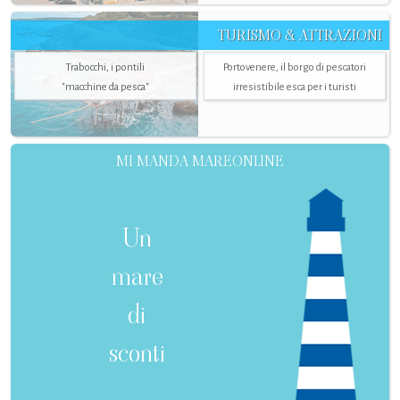
TURISMO & ATTRAZIONI
Trabocchi, i pontili
Portovenere, il borgo di pescatori
"macchine da pesca"
irresistibile esca per i turisti
MI MANDA MAREONLINE
Un
mare
di
sconti