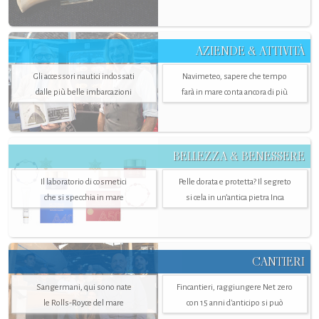
AZIENDE & ATTIVITÀ
Gli accessori nautici indossati
Navimeteo, sapere che tempo
dalle più belle imbarcazioni
farà in mare conta ancora di più
BELLEZZA & BENESSERE
Il laboratorio di cosmetici
Pelle dorata e protetta? Il segreto
che si specchia in mare
si cela in un’antica pietra Inca
CANTIERI
Sangermani, qui sono nate
Fincantieri, raggiungere Net zero
le Rolls-Royce del mare
con 15 anni d'anticipo si può