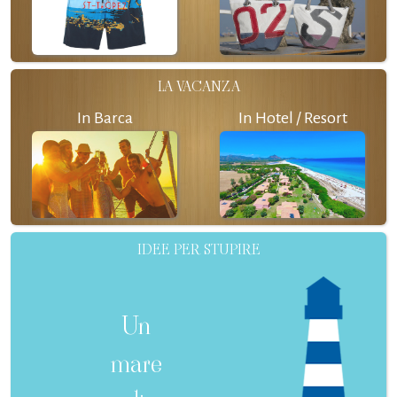
LA VACANZA
In Barca
In Hotel / Resort
IDEE PER STUPIRE
Un
mare