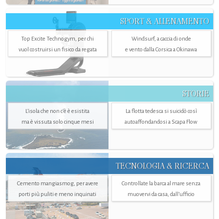
SPORT & ALLENAMENTO
Top Excite Technogym, per chi
Windsurf, a caccia di onde
vuol costruirsi un fisico da regata
e vento dalla Corsica a Okinawa
STORIE
L’isola che non c'è è esistita
La flotta tedesca si suicidò così
ma è vissuta solo cinque mesi
autoaffondandosi a Scapa Flow
TECNOLOGIA & RICERCA
Cemento mangiasmog, per avere
Controllate la barca al mare senza
porti più puliti e meno inquinati
muovervi da casa, dall’ufficio