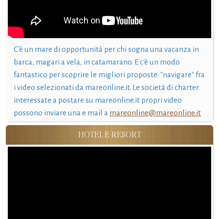
C'è un mare di opportunità per chi sogna una vacanza in
barca, magari a vela, in catamarano. E c'è un modo
fantastico per scoprire le migliori proposte: "navigare" fra
i video selezionati da mareonline.it. Le società di charter
interessate a postare su mareonline.it propri video
possono inviare una e mail a
mareonline@mareonline.it
HOTEL E RESORT