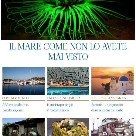
IL MARE COME NON LO AVETE
MAI VISTO
COMPRO&VENDO
CROCIERE&CHARTER
IDEE PER LA VACANZA
AAA vendesi barche,
In crociera per single
Santorini, un sogno nato
posti barca, case…
s'incrocia l’amore?
da un’eruzione da incubo