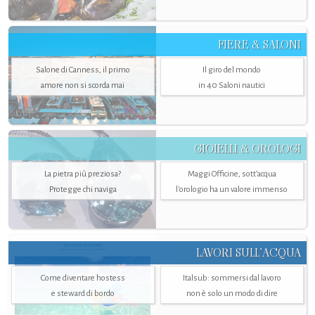
FIERE & SALONI
Salone di Canness, il primo
Il giro del mondo
amore non si scorda mai
in 40 Saloni nautici
GIOIELLI & OROLOGI
La pietra più preziosa?
Maggi Officine, sott’acqua
Protegge chi naviga
l'orologio ha un valore immenso
LAVORI SULL’ACQUA
Come diventare hostess
Italsub: sommersi dal lavoro
e steward di bordo
non è solo un modo di dire