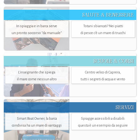
SALUTE & BENESSERE
In spiaggia e in barca serve
Totani sbiancati? Nei piatti
un pronto soccorso "da manuale"
di pesce c'è un mare di trucchi
SCUOLE & CORSI
L'insegnante che spiega
Centro velico di Caprera,
il mare come nessun altro
tutti i segreti di acqua e vento
SERVIZI
Smart Boat Owner, la barca
Spiagge accessibili a disabili:
condivisa ha un mare di vantaggi
questa è un esempio da seguire