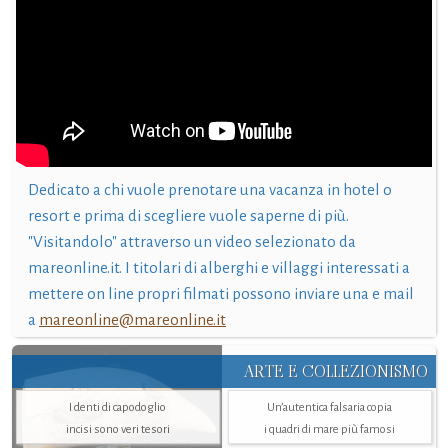
Dedicato a chi vuole prenotare una vacanza in hotel o
resort e prima di scegliere vuole saperne di più.
"Visitandolo" attraverso un video selezionato da
mareonline.it. I titolari di alberghi e villaggi interessati a
mettere on line propri filmati possono inviare una e mail
a
mareonline@mareonline.it
ARTE E COLLEZIONISMO
I denti di capodoglio
Un’autentica falsaria copia
incisi sono veri tesori
i quadri di mare più famosi