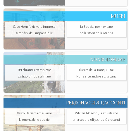
MUSEI
Capo Horn fa rivivere imprese
La Spezia. per navigare
ai confini dell’impossibile
nella storia della Marina
NONSOLOMARE
Per chi ama arrampicare
Il Mare della Tranquillità?
a strapiombo sul mare
Non serve andare sulla Luna
PERSONAGGI & RACCONTI
Vasco Da Gama così vince
Patrizia Mosconi, la stilista che
la guerra delle spezie
ama vestire gli yacht più eleganti