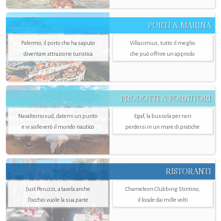
PORTI & MARINA
Palermo, il porto che ha saputo
Villasimius, tutto il meglio
diventare attrazione turistica
che può offrire un approdo
PRODOTTI & FORNITORI
Navaltecnosud, datemi un punto
Egaf, la bussola per non
e vi solleverò il mondo nautico
perdersi in un mare di pratiche
RISTORANTI
Just Peruzzi, a tavola anche
Chameleon Clubbing Stintino,
l’occhio vuole la sua parte
il locale dai mille volti