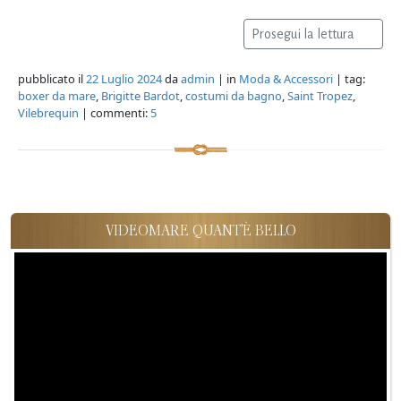
Prosegui la lettura
pubblicato il
22 Luglio 2024
da
admin
| in
Moda & Accessori
| tag:
boxer da mare
,
Brigitte Bardot
,
costumi da bagno
,
Saint Tropez
,
Vilebrequin
| commenti:
5
VIDEOMARE QUANT'È BELLO