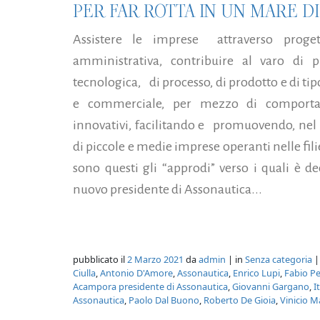
PER FAR ROTTA IN UN MARE DI
Assistere le imprese attraverso proget
amministrativa, contribuire al varo di 
tecnologica, di processo, di prodotto e di tip
e commerciale, per mezzo di comportame
innovativi, facilitando e promuovendo, ne
di piccole e medie imprese operanti nelle fili
sono questi gli “approdi” verso i quali è d
nuovo presidente di Assonautica...
pubblicato il
2 Marzo 2021
da
admin
| in
Senza categoria
|
Ciulla
,
Antonio D'Amore
,
Assonautica
,
Enrico Lupi
,
Fabio P
Acampora presidente di Assonautica
,
Giovanni Gargano
,
I
Assonautica
,
Paolo Dal Buono
,
Roberto De Gioia
,
Vinicio 