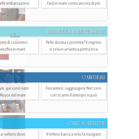
belle imbarcazioni
farà in mare conta ancora di più
BELLEZZA & BENESSERE
torio di cosmetici
Pelle dorata e protetta? Il segreto
specchia in mare
si cela in un’antica pietra Inca
CANTIERI
i, qui sono nate
Fincantieri, raggiungere Net zero
-Royce del mare
con 15 anni d'anticipo si può
CASE & ARREDI
ria-veliero dove
Il lettino barca a vela fa navigare