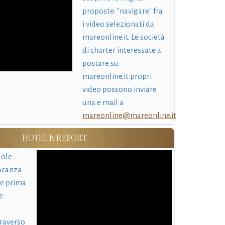
proposte: "navigare" fra
i video selezionati da
mareonline.it. Le società
di charter interessate a
postare su
mareonline.it propri
video possono inviare
una e mail a
mareonline@mareonline.it
HOTEL E RESORT
uole
acanza
 e prima
e
traverso