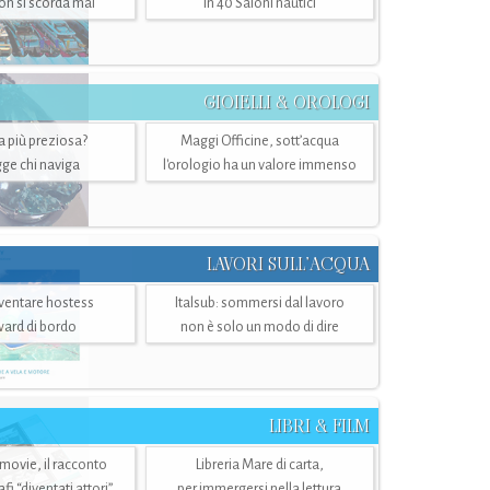
n si scorda mai
in 40 Saloni nautici
GIOIELLI & OROLOGI
ra più preziosa?
Maggi Officine, sott’acqua
ge chi naviga
l'orologio ha un valore immenso
LAVORI SULL’ACQUA
ventare hostess
Italsub: sommersi dal lavoro
ward di bordo
non è solo un modo di dire
LIBRI & FILM
 movie, il racconto
Libreria Mare di carta,
i “diventati attori”
per immergersi nella lettura