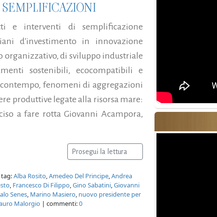
 SEMPLIFICAZIONI
ti e interventi di semplificazione
piani d'investimento in innovazione
o organizzativo, di sviluppo industriale
nti sostenibili, ecocompatibili e
l contempo, fenomeni di aggregazioni
ere produttive legate alla risorsa mare:
eciso a fare rotta Giovanni Acampora,
Prosegui la lettura
 tag:
Alba Rosito
,
Amedeo Del Principe
,
Andrea
esto
,
Francesco Di Filippo
,
Gino Sabatini
,
Giovanni
talo Senes
,
Marino Masiero
,
nuovo presidente per
Mauro Malorgio
| commenti:
0