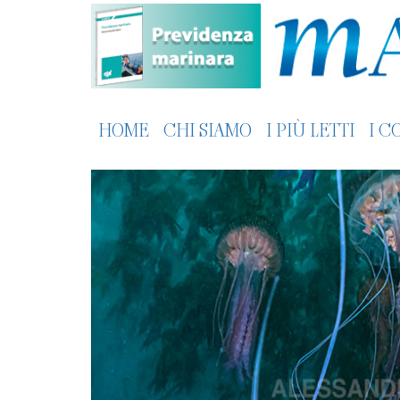
HOME
CHI SIAMO
I PIÙ LETTI
I C