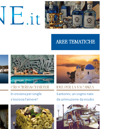
AREE TEMATICHE
CROCIERE&CHARTER
IDEE PER LA VACANZA
In crociera per single
Santorini, un sogno nato
s'incrocia l’amore?
da un’eruzione da incubo