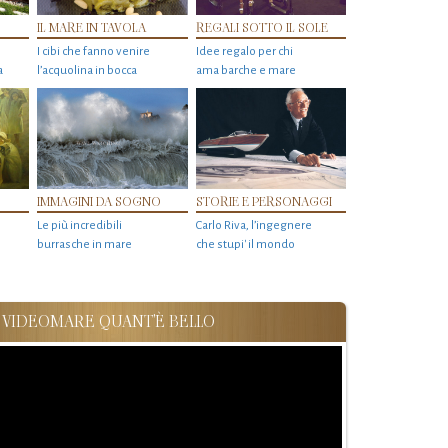
IL MARE IN TAVOLA
REGALI SOTTO IL SOLE
I cibi che fanno venire
Idee regalo per chi
a
l’acquolina in bocca
ama barche e mare
IMMAGINI DA SOGNO
STORIE E PERSONAGGI
Le più incredibili
Carlo Riva, l’ingegnere
burrasche in mare
che stupi' il mondo
VIDEOMARE QUANT'È BELLO