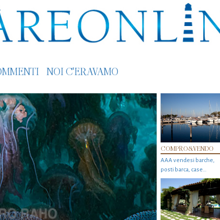
OMMENTI
NOI C'ERAVAMO
COMPRO&VENDO
AAA vendesi barche,
posti barca, case…