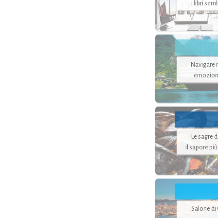
i libri se
Navigare ne
emozion
Le sagre 
il sapore pi
Salone di