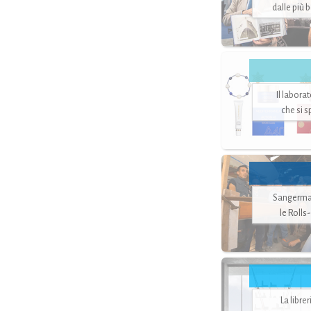
dalle più 
Il labora
che si 
Sangerman
le Rolls
La libre