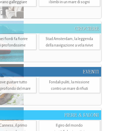
mbrano galleggiare
i bimbi in un mare di sogni
CROCIERE
i fiordi fa fiorire
Stad Amsterdam, la leggenda
i profondissime
della navigazione a vela rivive
EVENTI
dove gustare tutto
Fondali puliti, la missione
ù profondo del mare
contro un mare di rifiuti
FIERE & SALONI
 Canness, il primo
Il giro del mondo