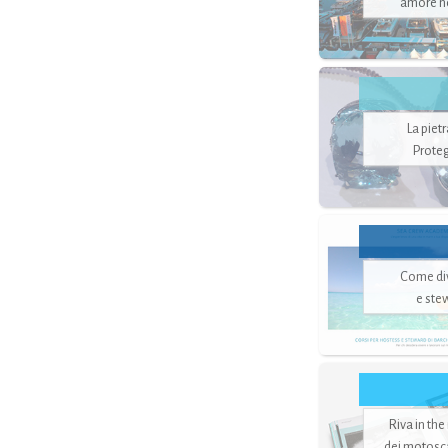
amore no
La piet
Proteg
Come di
e ste
Riva in the
dei motoscaf