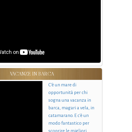
VACANZE IN BARCA
C'è un mare di
opportunità per chi
sogna una vacanza in
barca, magari a vela, in
catamarano. E c'è un
modo fantastico per
scoprire le migliori