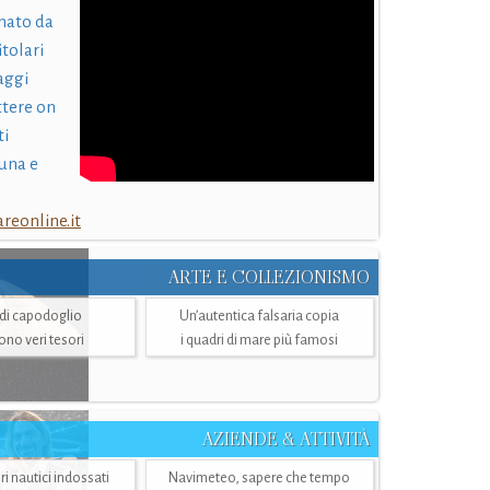
nato da
itolari
laggi
ttere on
ti
una e
eonline.it
ARTE E COLLEZIONISMO
i di capodoglio
Un’autentica falsaria copia
sono veri tesori
i quadri di mare più famosi
AZIENDE & ATTIVITÀ
ri nautici indossati
Navimeteo, sapere che tempo