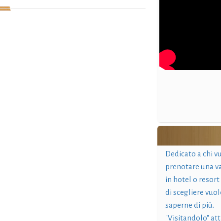
Dedicato a chi v
prenotare una v
in hotel o resort
di scegliere vuol
saperne di più.
"Visitandolo" at