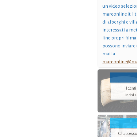
un video selezio
mareonline.it. I t
di alberghi e vil
interessati a me
line propri filma
possono inviare 
mail a
mareonline@mar
I dent
incisi 
Gli accesso