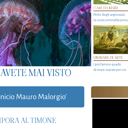
CASE DA MARE
Porto degli argonauti,
la costa smeralda jonic
UN MARE DI ARTE
I più famosi quadri
AVETE MAI VISTO
di mare copiati per voi
Vinicio Mauro Malorgio'
MPORA AL TIMONE