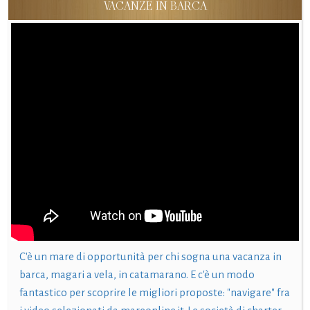
VACANZE IN BARCA
C'è un mare di opportunità per chi sogna una vacanza in
barca, magari a vela, in catamarano. E c'è un modo
fantastico per scoprire le migliori proposte: "navigare" fra