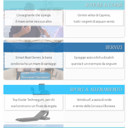
SCUOLE & CORSI
L'insegnante che spiega
Centro velico di Caprera,
il mare come nessun altro
tutti i segreti di acqua e vento
SERVIZI
Smart Boat Owner, la barca
Spiagge accessibili a disabili:
condivisa ha un mare di vantaggi
questa è un esempio da seguire
SPORT & ALLENAMENTO
Top Excite Technogym, per chi
Windsurf, a caccia di onde
vuol costruirsi un fisico da regata
e vento dalla Corsica a Okinawa