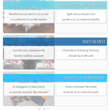
PRODOTTI & FORNITORI
Navaltecnosud, datemi un punto
Egaf, la bussola per non
e vi solleverò il mondo nautico
perdersi in un mare di pratiche
RISTORANTI
Just Peruzzi, a tavola anche
Chameleon Clubbing Stintino,
l’occhio vuole la sua parte
il locale dai mille volti
SALUTE & BENESSERE
In spiaggia e in barca serve
Totani sbiancati? Nei piatti
un pronto soccorso "da manuale"
di pesce c'è un mare di trucchi