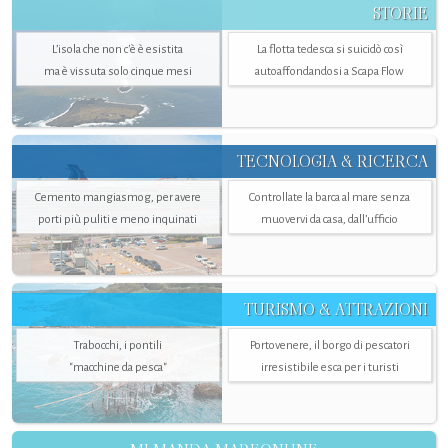
STORIE
L’isola che non c'è è esistita
La flotta tedesca si suicidò così
ma è vissuta solo cinque mesi
autoaffondandosi a Scapa Flow
TECNOLOGIA & RICERCA
Cemento mangiasmog, per avere
Controllate la barca al mare senza
porti più puliti e meno inquinati
muovervi da casa, dall’ufficio
TURISMO & ATTRAZIONI
Trabocchi, i pontili
Portovenere, il borgo di pescatori
"macchine da pesca"
irresistibile esca per i turisti