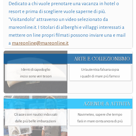
Dedicato a chi vuole prenotare una vacanza in hotel o
resort e prima di scegliere vuole saperne di più.
"Visitandolo" attraverso un video selezionato da
mareonline.it. I titolari di alberghi e villaggi interessati a
mettere on line propri filmati possono inviare una e mail
a
mareonline@mareonline.it
ARTE E COLLEZIONISMO
I denti di capodoglio
Un’autentica falsaria copia
incisi sono veri tesori
i quadri di mare più famosi
AZIENDE & ATTIVITÀ
Gli accessori nautici indossati
Navimeteo, sapere che tempo
dalle più belle imbarcazioni
farà in mare conta ancora di più