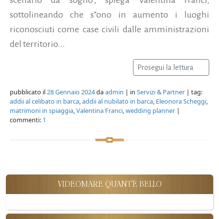
sottolineando che s”ono in aumento i luoghi
riconosciuti come case civili dalle amministrazioni
del territorio...
Prosegui la lettura
pubblicato il
28 Gennaio 2024
da
admin
| in
Servizi & Partner
| tag:
addii al celibato in barca
,
addii al nubilato in barca
,
Eleonora Scheggi
,
matrimoni in spiaggia
,
Valentina Franci
,
wedding planner
|
commenti:
1
VIDEOMARE QUANT'È BELLO