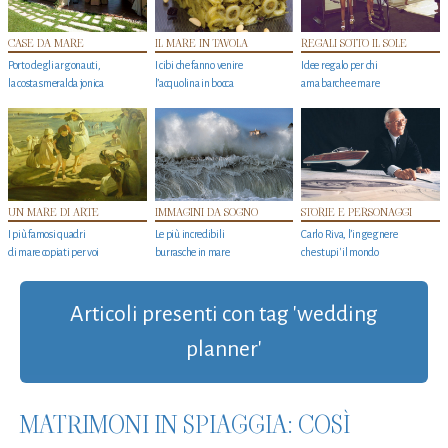
CASE DA MARE
IL MARE IN TAVOLA
REGALI SOTTO IL SOLE
Porto degli argonauti,
I cibi che fanno venire
Idee regalo per chi
la costa smeralda jonica
l’acquolina in bocca
ama barche e mare
UN MARE DI ARTE
IMMAGINI DA SOGNO
STORIE E PERSONAGGI
I più famosi quadri
Le più incredibili
Carlo Riva, l’ingegnere
di mare copiati per voi
burrasche in mare
che stupi' il mondo
Articoli presenti con tag 'wedding
planner'
MATRIMONI IN SPIAGGIA: COSÌ