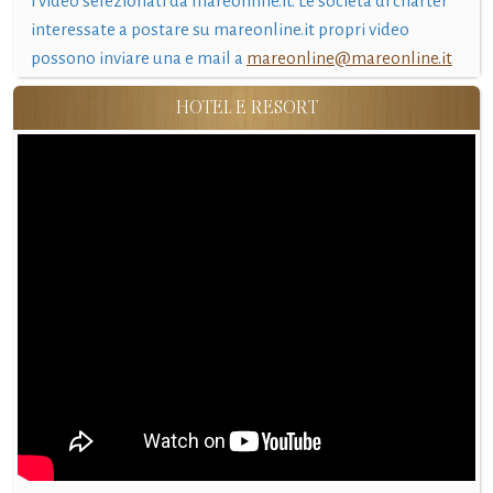
i video selezionati da mareonline.it. Le società di charter
interessate a postare su mareonline.it propri video
possono inviare una e mail a
mareonline@mareonline.it
HOTEL E RESORT