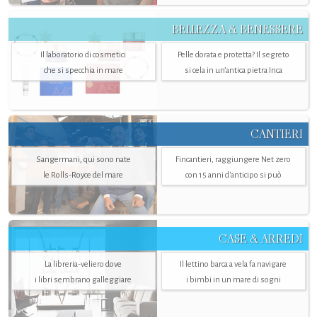
BELLEZZA & BENESSERE
Il laboratorio di cosmetici
Pelle dorata e protetta? Il segreto
che si specchia in mare
si cela in un’antica pietra Inca
CANTIERI
Sangermani, qui sono nate
Fincantieri, raggiungere Net zero
le Rolls-Royce del mare
con 15 anni d'anticipo si può
CASE & ARREDI
La libreria-veliero dove
Il lettino barca a vela fa navigare
i libri sembrano galleggiare
i bimbi in un mare di sogni