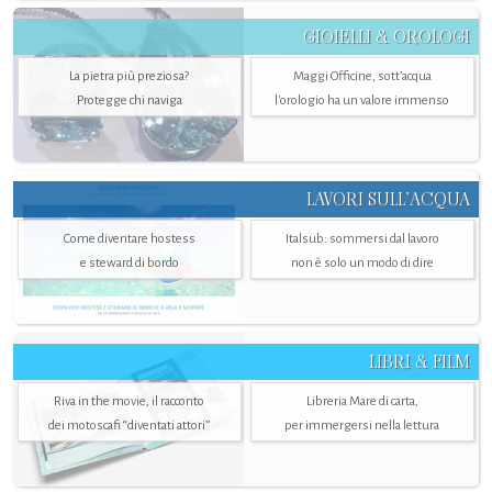
GIOIELLI & OROLOGI
La pietra più preziosa?
Maggi Officine, sott’acqua
Protegge chi naviga
l'orologio ha un valore immenso
LAVORI SULL’ACQUA
Come diventare hostess
Italsub: sommersi dal lavoro
e steward di bordo
non è solo un modo di dire
LIBRI & FILM
Riva in the movie, il racconto
Libreria Mare di carta,
dei motoscafi “diventati attori”
per immergersi nella lettura