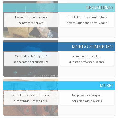
MODELLISMO
Il vascello che ai mondiali
Il modellino di nave irripetibile?
ha navigato nell’oro
Per costruirlo sono serviti 47 anni
MONDO SOMMERSO
Capo Galera, la "prigione"
Immersioni nei relitti:
sognata da ogni subacqueo
questa è profonda 150 anni
MUSEI
Capo Horn fa rivivere imprese
La Spezia. per navigare
ai confini dell’impossibile
nella storia della Marina