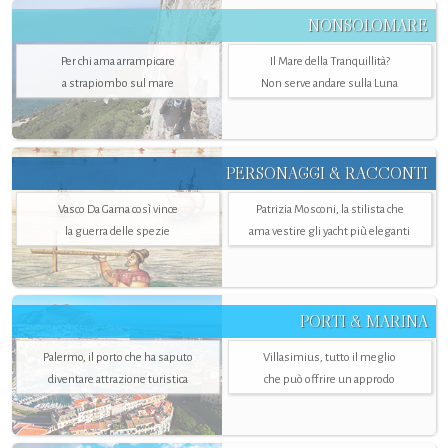
NONSOLOMARE
Per chi ama arrampicare
Il Mare della Tranquillità?
a strapiombo sul mare
Non serve andare sulla Luna
PERSONAGGI & RACCONTI
Vasco Da Gama così vince
Patrizia Mosconi, la stilista che
la guerra delle spezie
ama vestire gli yacht più eleganti
PORTI & MARINA
Palermo, il porto che ha saputo
Villasimius, tutto il meglio
diventare attrazione turistica
che può offrire un approdo