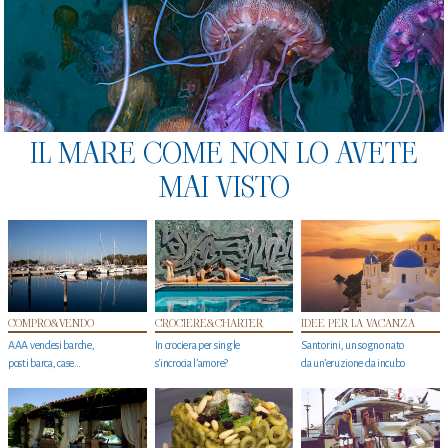
IL MARE COME NON LO AVETE
MAI VISTO
COMPRO&VENDO
CROCIERE&CHARTER
IDEE PER LA VACANZA
AAA vendesi barche,
In crociera per single
Santorini, un sogno nato
posti barca, case…
s'incrocia l’amore?
da un’eruzione da incubo