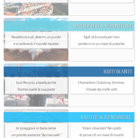
PRODOTTI & FORNITORI
Navaltecnosud, datemi un punto
Egaf, la bussola per non
e vi solleverò il mondo nautico
perdersi in un mare di pratiche
RISTORANTI
Just Peruzzi, a tavola anche
Chameleon Clubbing Stintino,
l’occhio vuole la sua parte
il locale dai mille volti
SALUTE & BENESSERE
In spiaggia e in barca serve
Totani sbiancati? Nei piatti
un pronto soccorso "da manuale"
di pesce c'è un mare di trucchi