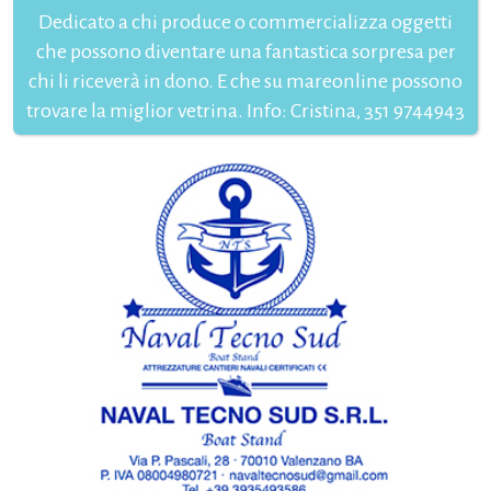
Dedicato a chi produce o commercializza oggetti
che possono diventare una fantastica sorpresa per
chi li riceverà in dono. E che su mareonline possono
trovare la miglior vetrina. Info: Cristina, 351 9744943