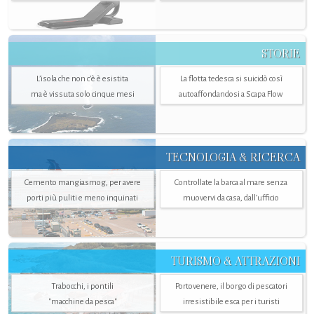
STORIE
L’isola che non c'è è esistita
La flotta tedesca si suicidò così
ma è vissuta solo cinque mesi
autoaffondandosi a Scapa Flow
TECNOLOGIA & RICERCA
Cemento mangiasmog, per avere
Controllate la barca al mare senza
porti più puliti e meno inquinati
muovervi da casa, dall’ufficio
TURISMO & ATTRAZIONI
Trabocchi, i pontili
Portovenere, il borgo di pescatori
"macchine da pesca"
irresistibile esca per i turisti