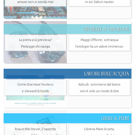
amore non si scorda mai
in 40 Saloni nautici
GIOIELLI & OROLOGI
La pietra più preziosa?
Maggi Officine, sott’acqua
Protegge chi naviga
l'orologio ha un valore immenso
LAVORI SULL’ACQUA
Come diventare hostess
Italsub: sommersi dal lavoro
e steward di bordo
non è solo un modo di dire
LIBRI & FILM
Riva in the movie, il racconto
Libreria Mare di carta,