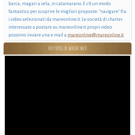
barca, magari a vela, in catamarano. E c'è un modo
fantastico per scoprire le migliori proposte: "navigare" fra
i video selezionati da mareonline.it. Le società di charter
interessate a postare su mareonline.it propri video
possono inviare una e mail a
mareonline@mareonline.it
HOTEL E RESORT