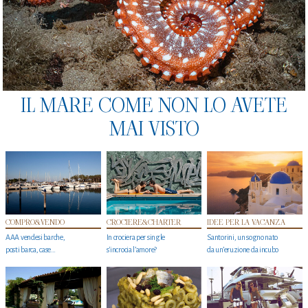
IL MARE COME NON LO AVETE
MAI VISTO
COMPRO&VENDO
CROCIERE&CHARTER
IDEE PER LA VACANZA
AAA vendesi barche,
In crociera per single
Santorini, un sogno nato
posti barca, case…
s'incrocia l’amore?
da un’eruzione da incubo