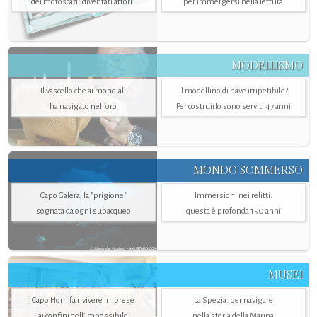
dei motoscafi “diventati attori”
per immergersi nella lettura
MODELLISMO
Il vascello che ai mondiali
Il modellino di nave irripetibile?
ha navigato nell’oro
Per costruirlo sono serviti 47 anni
MONDO SOMMERSO
Capo Galera, la "prigione"
Immersioni nei relitti:
sognata da ogni subacqueo
questa è profonda 150 anni
MUSEI
Capo Horn fa rivivere imprese
La Spezia. per navigare
ai confini dell’impossibile
nella storia della Marina