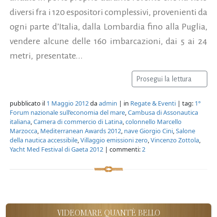
diversi fra i 120 espositori complessivi, provenienti da
ogni parte d’Italia, dalla Lombardia fino alla Puglia,
vendere alcune delle 160 imbarcazioni, dai 5 ai 24
metri, presentate...
Prosegui la lettura
pubblicato il
1 Maggio 2012
da
admin
| in
Regate & Eventi
| tag:
1°
Forum nazionale sull’economia del mare
,
Cambusa di Assonautica
italiana
,
Camera di commercio di Latina
,
colonnello Marcello
Marzocca
,
Mediterranean Awards 2012
,
nave Giorgio Cini
,
Salone
della nautica accessibile
,
Villaggio emissioni zero
,
Vincenzo Zottola
,
Yacht Med Festival di Gaeta 2012
| commenti:
2
VIDEOMARE QUANT'È BELLO