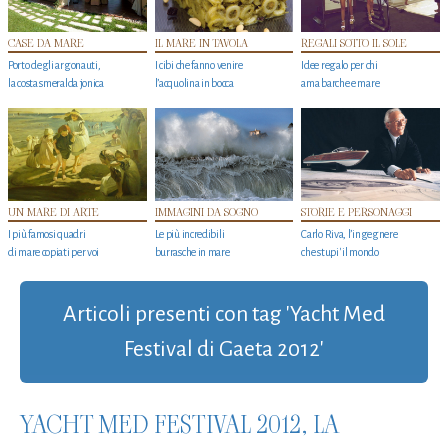
CASE DA MARE
IL MARE IN TAVOLA
REGALI SOTTO IL SOLE
Porto degli argonauti,
I cibi che fanno venire
Idee regalo per chi
la costa smeralda jonica
l’acquolina in bocca
ama barche e mare
UN MARE DI ARTE
IMMAGINI DA SOGNO
STORIE E PERSONAGGI
I più famosi quadri
Le più incredibili
Carlo Riva, l’ingegnere
di mare copiati per voi
burrasche in mare
che stupi' il mondo
Articoli presenti con tag 'Yacht Med
Festival di Gaeta 2012'
YACHT MED FESTIVAL 2012, LA