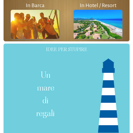
In Barca
In Hotel / Resort
IDEE PER STUPIRE
Un
mare
di
regali