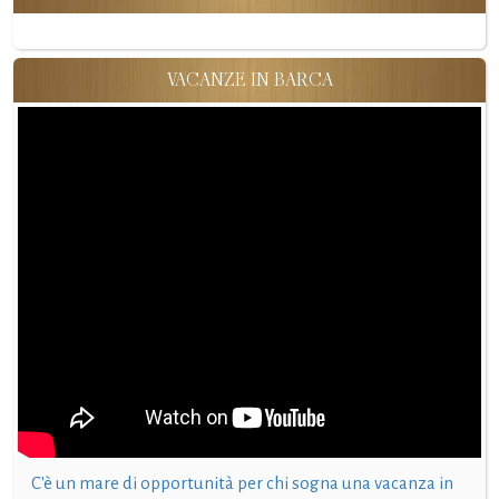
VACANZE IN BARCA
C'è un mare di opportunità per chi sogna una vacanza in