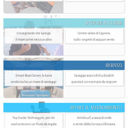
SCUOLE & CORSI
L'insegnante che spiega
Centro velico di Caprera,
il mare come nessun altro
tutti i segreti di acqua e vento
SERVIZI
Smart Boat Owner, la barca
Spiagge accessibili a disabili:
condivisa ha un mare di vantaggi
questa è un esempio da seguire
SPORT & ALLENAMENTO
Top Excite Technogym, per chi
Windsurf, a caccia di onde
vuol costruirsi un fisico da regata
e vento dalla Corsica a Okinawa