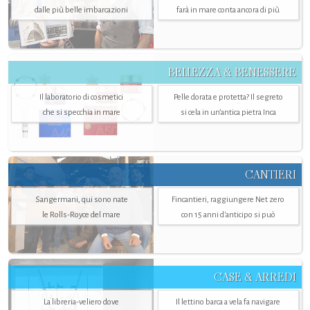
dalle più belle imbarcazioni
farà in mare conta ancora di più
BELLEZZA & BENESSERE
Il laboratorio di cosmetici
Pelle dorata e protetta? Il segreto
che si specchia in mare
si cela in un’antica pietra Inca
CANTIERI
Sangermani, qui sono nate
Fincantieri, raggiungere Net zero
le Rolls-Royce del mare
con 15 anni d'anticipo si può
CASE & ARREDI
La libreria-veliero dove
Il lettino barca a vela fa navigare