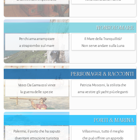
NONSOLOMARE
Per chi ama arrampicare
Il Mare della Tranquillità?
a strapiombo sul mare
Non serve andare sulla Luna
PERSONAGGI & RACCONTI
Vasco Da Gama così vince
Patrizia Mosconi, la stilista che
la guerra delle spezie
ama vestire gli yacht più eleganti
PORTI & MARINA
Palermo, il porto che ha saputo
Villasimius, tutto il meglio
diventare attrazione turistica
che può offrire un approdo