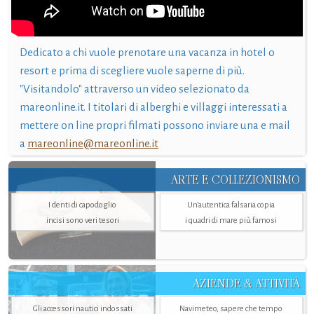
Dedicato a chi vuole prenotare una vacanza in hotel o
resort e prima di scegliere vuole saperne di più.
"Visitandolo" attraverso un video selezionato da
mareonline.it. I titolari di alberghi e villaggi interessati a
mettere on line propri filmati possono inviare una e mail
a
mareonline@mareonline.it
ARTE E COLLEZIONISMO
I denti di capodoglio
Un’autentica falsaria copia
incisi sono veri tesori
i quadri di mare più famosi
AZIENDE & ATTIVITÀ
Gli accessori nautici indossati
Navimeteo, sapere che tempo