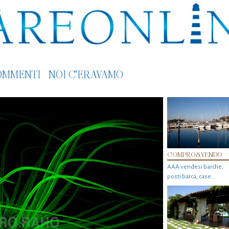
OMMENTI
NOI C'ERAVAMO
COMPRO&VENDO
AAA vendesi barche,
posti barca, case…