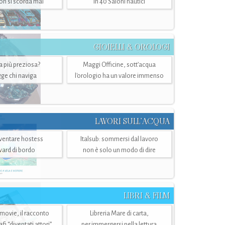
n si scorda mai
in 40 Saloni nautici
GIOIELLI & OROLOGI
ra più preziosa?
Maggi Officine, sott’acqua
ge chi naviga
l'orologio ha un valore immenso
LAVORI SULL’ACQUA
ventare hostess
Italsub: sommersi dal lavoro
ward di bordo
non è solo un modo di dire
LIBRI & FILM
 movie, il racconto
Libreria Mare di carta,
i “diventati attori”
per immergersi nella lettura