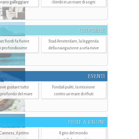
mbrano galleggiare
i bimbi in un mare di sogni
CROCIERE
i fiordi fa fiorire
Stad Amsterdam, la leggenda
i profondissime
della navigazione a vela rivive
EVENTI
dove gustare tutto
Fondali puliti, la missione
ù profondo del mare
contro un mare di rifiuti
FIERE & SALONI
 Canness, il primo
Il giro del mondo