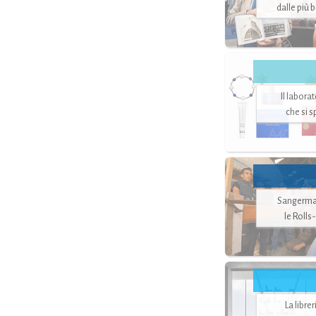
dalle più 
Il labora
che si 
Sangerman
le Rolls
La libre