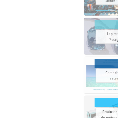
amore no
La piet
Proteg
Come di
e ste
Riva in the
dei motoscaf