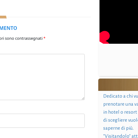
MMENTO
ori sono contrassegnati
*
Dedicato a chi v
prenotare una v
in hotel o resort
di scegliere vuol
saperne di più.
"Visitandolo" at