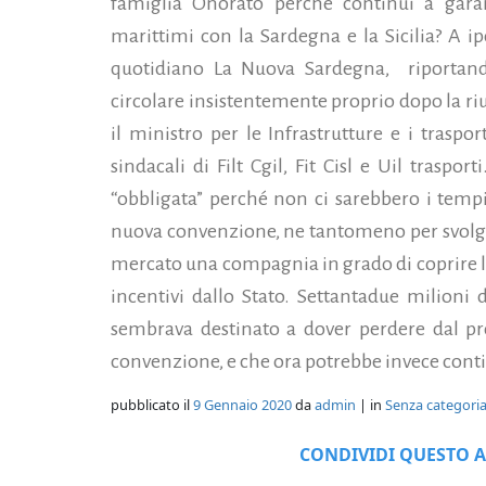
famiglia Onorato perché continui a garan
marittimi con la Sardegna e la Sicilia? A ip
quotidiano La Nuova Sardegna, riportan
circolare insistentemente proprio dopo la riu
il ministro per le Infrastrutture e i traspor
sindacali di Filt Cgil, Fit Cisl e Uil trasport
“obbligata” perché non ci sarebbero i tempi 
nuova convenzione, ne tantomeno per svolger
mercato una compagnia in grado di coprire le 
incentivi dallo Stato. Settantadue milioni
sembrava destinato a dover perdere dal pro
convenzione, e che ora potrebbe invece conti
pubblicato il
9 Gennaio 2020
da
admin
| in
Senza categori
CONDIVIDI QUESTO A