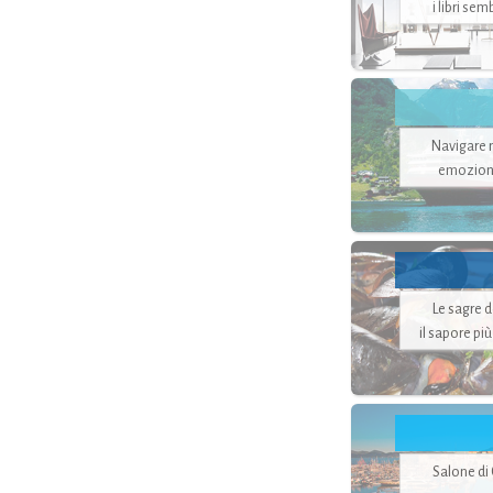
i libri se
Navigare ne
emozion
Le sagre 
il sapore pi
Salone di