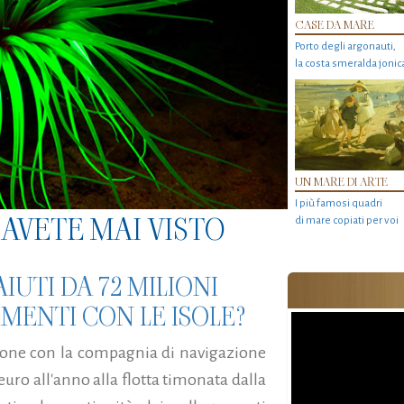
CASE DA MARE
Porto degli argonauti,
la costa smeralda jonic
UN MARE DI ARTE
I più famosi quadri
AVETE MAI VISTO
di mare copiati per voi
IUTI DA 72 MILIONI
MENTI CON LE ISOLE?
ione con la compagnia di navigazione
euro all'anno alla flotta timonata dalla