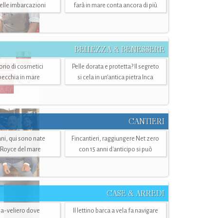
belle imbarcazioni
farà in mare conta ancora di più
BELLEZZA & BENESSERE
torio di cosmetici
Pelle dorata e protetta? Il segreto
specchia in mare
si cela in un’antica pietra Inca
CANTIERI
i, qui sono nate
Fincantieri, raggiungere Net zero
-Royce del mare
con 15 anni d'anticipo si può
CASE & ARREDI
ria-veliero dove
Il lettino barca a vela fa navigare