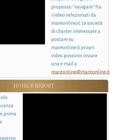
proposte: "navigare" fra
i video selezionati da
mareonline.it. Le società
di charter interessate a
postare su
mareonline.it propri
video possono inviare
una e mail a
mareonline@mareonline.it
HOTEL E RESORT
uole
acanza
 e prima
e
traverso