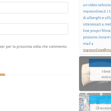
un video selezio
mareonline.it. I t
di alberghi e vil
interessati a me
line propri filma
possono inviare 
mail a
wser per la prossima volta che commento.
mareonline@mar
I dent
incisi 
Gli accesso