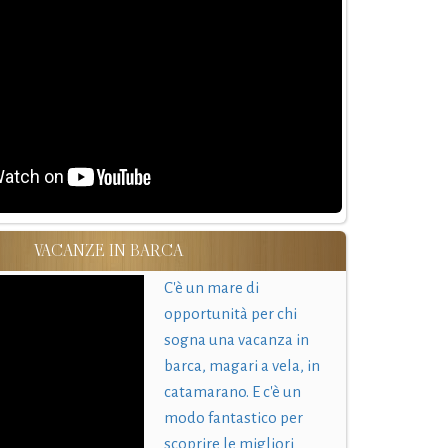
VACANZE IN BARCA
C'è un mare di
opportunità per chi
sogna una vacanza in
barca, magari a vela, in
catamarano. E c'è un
modo fantastico per
scoprire le migliori