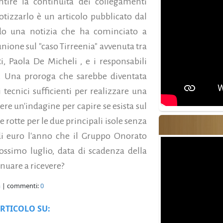
tire la continuità dei collegamenti
otizzarlo è un articolo pubblicato dal
do una notizia che ha cominciato a
nione sul "caso Tirreenia" avvenuta tra
ti, Paola De Micheli , e i responsabili
i.
Una proroga che sarebbe diventata
tecnici sufficienti per realizzare una
e un'indagine per capire se esista sul
rotte per le due principali isole senza
 di euro l'anno che il Gruppo Onorato
ssimo luglio, data di scadenza della
nuare a ricevere?
a
| commenti:
0
RTICOLO SU: