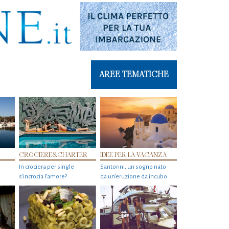
AREE TEMATICHE
CROCIERE&CHARTER
IDEE PER LA VACANZA
In crociera per single
Santorini, un sogno nato
s'incrocia l’amore?
da un’eruzione da incubo