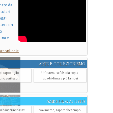
nato da
itolari
laggi
ttere on
ti
una e
eonline.it
ARTE E COLLEZIONISMO
i di capodoglio
Un’autentica falsaria copia
sono veri tesori
i quadri di mare più famosi
AZIENDE & ATTIVITÀ
ri nautici indossati
Navimeteo, sapere che tempo