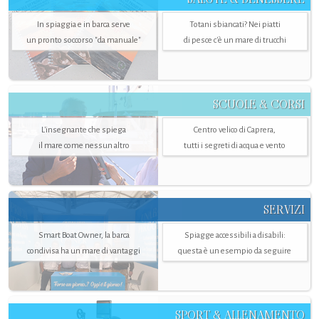
In spiaggia e in barca serve
Totani sbiancati? Nei piatti
un pronto soccorso "da manuale"
di pesce c'è un mare di trucchi
SCUOLE & CORSI
L'insegnante che spiega
Centro velico di Caprera,
il mare come nessun altro
tutti i segreti di acqua e vento
SERVIZI
Smart Boat Owner, la barca
Spiagge accessibili a disabili:
condivisa ha un mare di vantaggi
questa è un esempio da seguire
SPORT & ALLENAMENTO