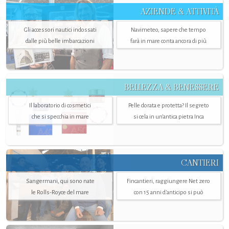
AZIENDE & ATTIVITÀ
Gli accessori nautici indossati
Navimeteo, sapere che tempo
dalle più belle imbarcazioni
farà in mare conta ancora di più
BELLEZZA & BENESSERE
Il laboratorio di cosmetici
Pelle dorata e protetta? Il segreto
che si specchia in mare
si cela in un’antica pietra Inca
CANTIERI
Sangermani, qui sono nate
Fincantieri, raggiungere Net zero
le Rolls-Royce del mare
con 15 anni d'anticipo si può