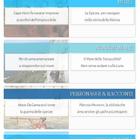
MUSEI
Capo Horn fa rivivere imprese
La Spezia. per navigare
ai confini dell’impossibile
nella storia della Marina
NONSOLOMARE
Per chi ama arrampicare
Il Mare della Tranquillità?
a strapiombo sul mare
Non serve andare sulla Luna
PERSONAGGI & RACCONTI
Vasco Da Gama così vince
Patrizia Mosconi, la stilista che
la guerra delle spezie
ama vestire gli yacht più eleganti