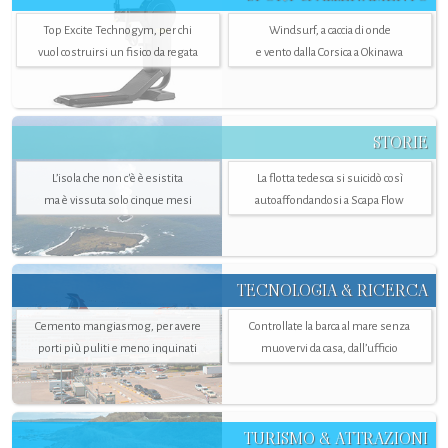
Top Excite Technogym, per chi
Windsurf, a caccia di onde
vuol costruirsi un fisico da regata
e vento dalla Corsica a Okinawa
STORIE
L’isola che non c'è è esistita
La flotta tedesca si suicidò così
ma è vissuta solo cinque mesi
autoaffondandosi a Scapa Flow
TECNOLOGIA & RICERCA
Cemento mangiasmog, per avere
Controllate la barca al mare senza
porti più puliti e meno inquinati
muovervi da casa, dall’ufficio
TURISMO & ATTRAZIONI