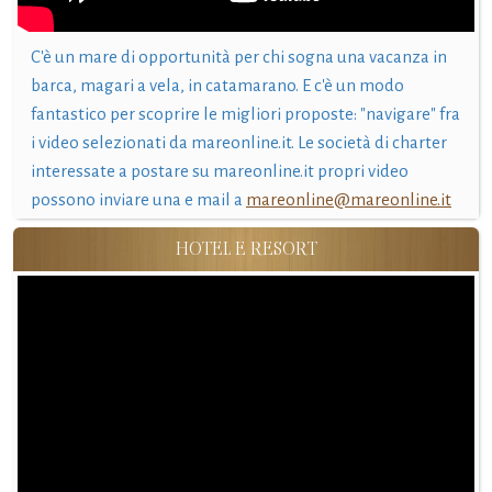
C'è un mare di opportunità per chi sogna una vacanza in
barca, magari a vela, in catamarano. E c'è un modo
fantastico per scoprire le migliori proposte: "navigare" fra
i video selezionati da mareonline.it. Le società di charter
interessate a postare su mareonline.it propri video
possono inviare una e mail a
mareonline@mareonline.it
HOTEL E RESORT