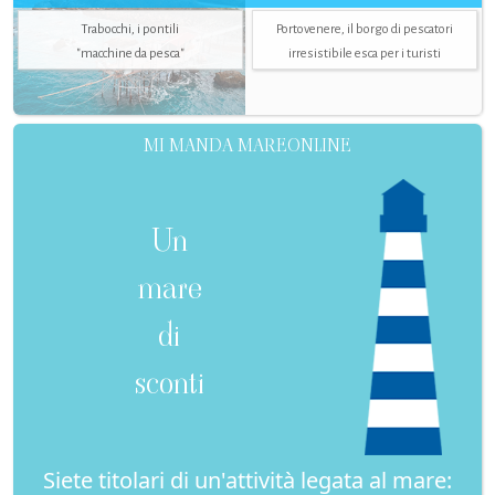
Trabocchi, i pontili
Portovenere, il borgo di pescatori
"macchine da pesca"
irresistibile esca per i turisti
MI MANDA MAREONLINE
Un
mare
di
sconti
Siete titolari di un'attività legata al mare: