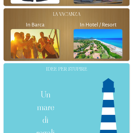
LA VACANZA
In Barca
In Hotel / Resort
IDEE PER STUPIRE
Un
mare
di
regali