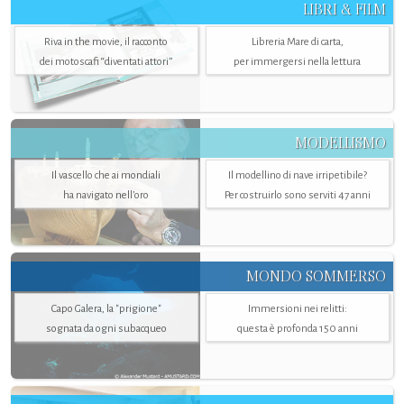
LIBRI & FILM
Riva in the movie, il racconto
Libreria Mare di carta,
dei motoscafi “diventati attori”
per immergersi nella lettura
MODELLISMO
Il vascello che ai mondiali
Il modellino di nave irripetibile?
ha navigato nell’oro
Per costruirlo sono serviti 47 anni
MONDO SOMMERSO
Capo Galera, la "prigione"
Immersioni nei relitti:
sognata da ogni subacqueo
questa è profonda 150 anni