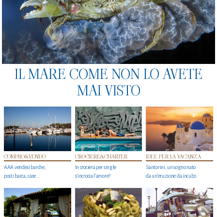
IL MARE COME NON LO AVETE
MAI VISTO
COMPRO&VENDO
CROCIERE&CHARTER
IDEE PER LA VACANZA
AAA vendesi barche,
In crociera per single
Santorini, un sogno nato
posti barca, case…
s'incrocia l’amore?
da un’eruzione da incubo