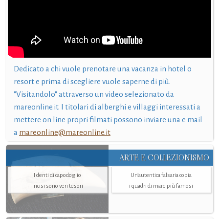
Dedicato a chi vuole prenotare una vacanza in hotel o
resort e prima di scegliere vuole saperne di più.
"Visitandolo" attraverso un video selezionato da
mareonline.it. I titolari di alberghi e villaggi interessati a
mettere on line propri filmati possono inviare una e mail
a
mareonline@mareonline.it
ARTE E COLLEZIONISMO
I denti di capodoglio
Un’autentica falsaria copia
incisi sono veri tesori
i quadri di mare più famosi