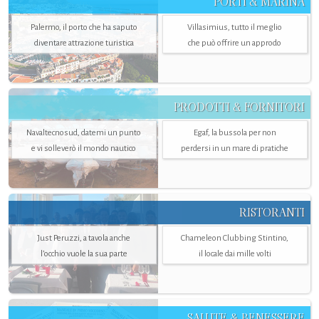
PORTI & MARINA
Palermo, il porto che ha saputo
Villasimius, tutto il meglio
diventare attrazione turistica
che può offrire un approdo
PRODOTTI & FORNITORI
Navaltecnosud, datemi un punto
Egaf, la bussola per non
e vi solleverò il mondo nautico
perdersi in un mare di pratiche
RISTORANTI
Just Peruzzi, a tavola anche
Chameleon Clubbing Stintino,
l’occhio vuole la sua parte
il locale dai mille volti
SALUTE & BENESSERE