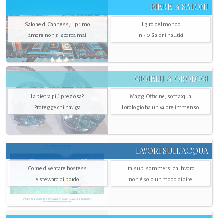
FIERE & SALONI
Salone di Canness, il primo
Il giro del mondo
amore non si scorda mai
in 40 Saloni nautici
GIOIELLI & OROLOGI
La pietra più preziosa?
Maggi Officine, sott’acqua
Protegge chi naviga
l'orologio ha un valore immenso
LAVORI SULL’ACQUA
Come diventare hostess
Italsub: sommersi dal lavoro
e steward di bordo
non è solo un modo di dire