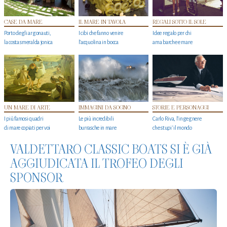
CASE DA MARE
IL MARE IN TAVOLA
REGALI SOTTO IL SOLE
Porto degli argonauti,
I cibi che fanno venire
Idee regalo per chi
la costa smeralda jonica
l’acquolina in bocca
ama barche e mare
UN MARE DI ARTE
IMMAGINI DA SOGNO
STORIE E PERSONAGGI
I più famosi quadri
Le più incredibili
Carlo Riva, l’ingegnere
di mare copiati per voi
burrasche in mare
che stupi' il mondo
VALDETTARO CLASSIC BOATS SI È GIÀ
AGGIUDICATA IL TROFEO DEGLI
SPONSOR