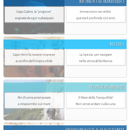
MONDO SOMMERSO
Capo Galera, la "prigione"
Immersioni nei relitti:
sognata da ogni subacqueo
questa è profonda 150 anni
MUSEI
Capo Horn fa rivivere imprese
La Spezia. per navigare
ai confini dell’impossibile
nella storia della Marina
NONSOLOMARE
Per chi ama arrampicare
Il Mare della Tranquillità?
a strapiombo sul mare
Non serve andare sulla Luna