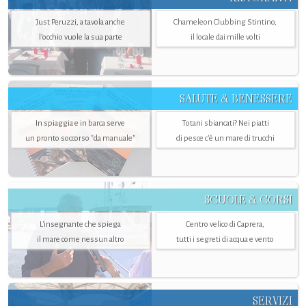
Just Peruzzi, a tavola anche
Chameleon Clubbing Stintino,
l’occhio vuole la sua parte
il locale dai mille volti
SALUTE & BENESSERE
In spiaggia e in barca serve
Totani sbiancati? Nei piatti
un pronto soccorso "da manuale"
di pesce c'è un mare di trucchi
SCUOLE & CORSI
L'insegnante che spiega
Centro velico di Caprera,
il mare come nessun altro
tutti i segreti di acqua e vento
SERVIZI