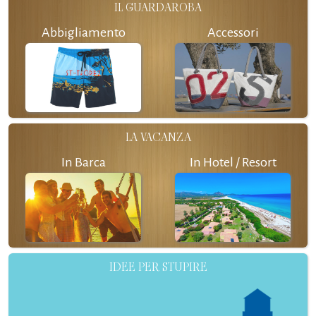
IL GUARDAROBA
Abbigliamento
Accessori
LA VACANZA
In Barca
In Hotel / Resort
IDEE PER STUPIRE