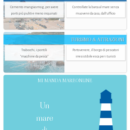
Cemento mangiasmog, per avere
Controllate la barca al mare senza
porti più puliti e meno inquinati
muovervi da casa, dall’ufficio
TURISMO & ATTRAZIONI
Trabocchi, i pontili
Portovenere, il borgo di pescatori
"macchine da pesca"
irresistibile esca per i turisti
MI MANDA MAREONLINE
Un
mare