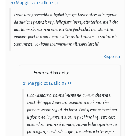
20 Maggio 2012 alle 14:51
Esiste una prevendita di biglietti pe rpoter assistere alla regata
da qualche postazione privilegiata (per spettatori normali, che
non hanno barca, non sono iscritti a yacht club ma, stanchi di
vendere partite a pallone di cialtroni che truccano i risultati e le
scommesse, vogliono sperimentare altri spettacoli?
Rispondi
Emanuel
ha detto:
21 Maggio 2012 alle 09:35
Ciao Giancarlo, normalmente no, a meno che non si
tratti di Coppa America o eventi di match race che
possono essere seguiti da terra. Però girare in banchina
il giorno della partenza, come puoi fare in questo caso
andando a Livorno, è comunque una bella esperienza e
poi magari, chiedendo in giro, un imbarco lo trovi per