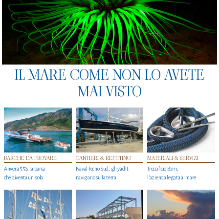
IL MARE COME NON LO AVETE
MAI VISTO
BARCHE DA PROVARE
CANTIERI & REFITTING
MATERIALI & SERVIZI
Anvera 55S, la barca
Naval Tecno Sud, gli yacht
Treccificio Borri,
che diventa un'isola
navigano sulla terra
l'azienda legata al mare