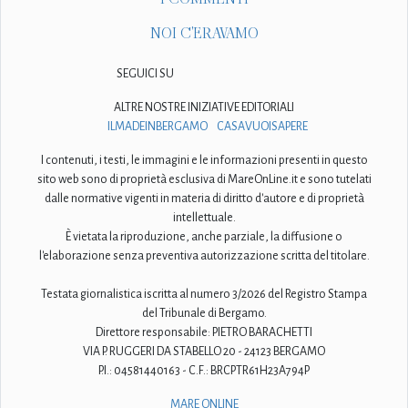
NOI C'ERAVAMO
SEGUICI SU
ALTRE NOSTRE INIZIATIVE EDITORIALI
ILMADEINBERGAMO
CASAVUOISAPERE
I contenuti, i testi, le immagini e le informazioni presenti in questo
sito web sono di proprietà esclusiva di MareOnLine.it e sono tutelati
dalle normative vigenti in materia di diritto d'autore e di proprietà
intellettuale.
È vietata la riproduzione, anche parziale, la diffusione o
l'elaborazione senza preventiva autorizzazione scritta del titolare.
Testata giornalistica iscritta al numero 3/2026 del Registro Stampa
del Tribunale di Bergamo.
Direttore responsabile: PIETRO BARACHETTI
VIA P. RUGGERI DA STABELLO 20 - 24123 BERGAMO
P.I.: 04581440163 - C.F.: BRCPTR61H23A794P
MARE ONLINE