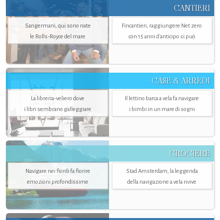
CANTIERI
Sangermani, qui sono nate
Fincantieri, raggiungere Net zero
le Rolls-Royce del mare
con 15 anni d'anticipo si può
CASE & ARREDI
La libreria-veliero dove
Il lettino barca a vela fa navigare
i libri sembrano galleggiare
i bimbi in un mare di sogni
CROCIERE
Navigare nei fiordi fa fiorire
Stad Amsterdam, la leggenda
emozioni profondissime
della navigazione a vela rivive