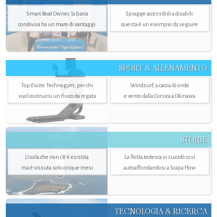
Smart Boat Owner, la barca
Spiagge accessibili a disabili:
condivisa ha un mare di vantaggi
questa è un esempio da seguire
SPORT & ALLENAMENTO
Top Excite Technogym, per chi
Windsurf, a caccia di onde
vuol costruirsi un fisico da regata
e vento dalla Corsica a Okinawa
STORIE
L’isola che non c'è è esistita
La flotta tedesca si suicidò così
ma è vissuta solo cinque mesi
autoaffondandosi a Scapa Flow
TECNOLOGIA & RICERCA