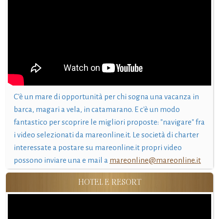
C'è un mare di opportunità per chi sogna una vacanza in
barca, magari a vela, in catamarano. E c'è un modo
fantastico per scoprire le migliori proposte: "navigare" fra
i video selezionati da mareonline.it. Le società di charter
interessate a postare su mareonline.it propri video
possono inviare una e mail a
mareonline@mareonline.it
HOTEL E RESORT