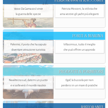
PERSONAGGI & RACCONTI
Vasco Da Gama così vince
Patrizia Mosconi, la stilista che
la guerra delle spezie
ama vestire gli yacht più eleganti
PORTI & MARINA
Palermo, il porto che ha saputo
Villasimius, tutto il meglio
diventare attrazione turistica
che può offrire un approdo
PRODOTTI & FORNITORI
Navaltecnosud, datemi un punto
Egaf, la bussola per non
e vi solleverò il mondo nautico
perdersi in un mare di pratiche
RISTORANTI