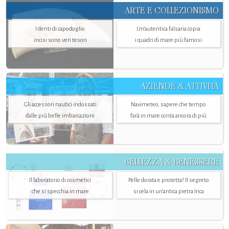
ARTE E COLLEZIONISMO
I denti di capodoglio
Un’autentica falsaria copia
incisi sono veri tesori
i quadri di mare più famosi
AZIENDE & ATTIVITÀ
Gli accessori nautici indossati
Navimeteo, sapere che tempo
dalle più belle imbarcazioni
farà in mare conta ancora di più
BELLEZZA & BENESSERE
Il laboratorio di cosmetici
Pelle dorata e protetta? Il segreto
che si specchia in mare
si cela in un’antica pietra Inca