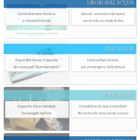
LAVORI SULL’ACQUA
Come diventare hostess
Italsub: sommersi dal lavoro
e steward di bordo
non è solo un modo di dire
LIBRI & FILM
Riva in the movie, il racconto
Libreria Mare di carta,
dei motoscafi “diventati attori”
per immergersi nella lettura
MODELLISMO
Il vascello che ai mondiali
Il modellino di nave irripetibile?
ha navigato nell’oro
Per costruirlo sono serviti 47 anni