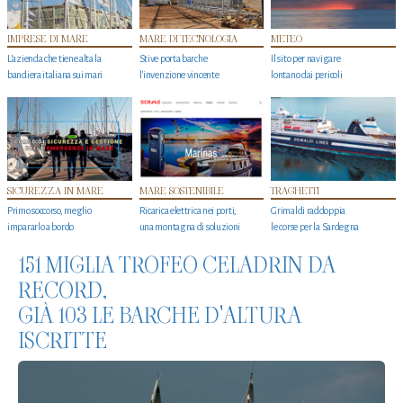
IMPRESE DI MARE
MARE DI TECNOLOGIA
METEO
L'azienda che tiene alta la
Stive porta barche
Il sito per navigare
bandiera italiana sui mari
l'invenzione vincente
lontano dai pericoli
SICUREZZA IN MARE
MARE SOSTENIBILE
TRAGHETTI
Primo soccorso, meglio
Ricarica elettrica nei porti,
Grimaldi raddoppia
impararlo a bordo
una montagna di soluzioni
le corse per la Sardegna
151 MIGLIA TROFEO CELADRIN DA
RECORD,
GIÀ 103 LE BARCHE D'ALTURA
ISCRITTE