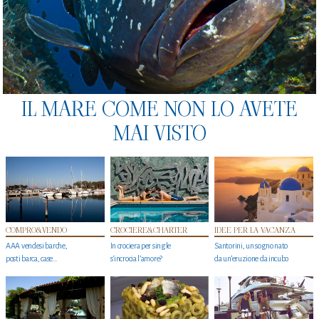
IL MARE COME NON LO AVETE
MAI VISTO
COMPRO&VENDO
CROCIERE&CHARTER
IDEE PER LA VACANZA
AAA vendesi barche,
In crociera per single
Santorini, un sogno nato
posti barca, case…
s'incrocia l’amore?
da un’eruzione da incubo