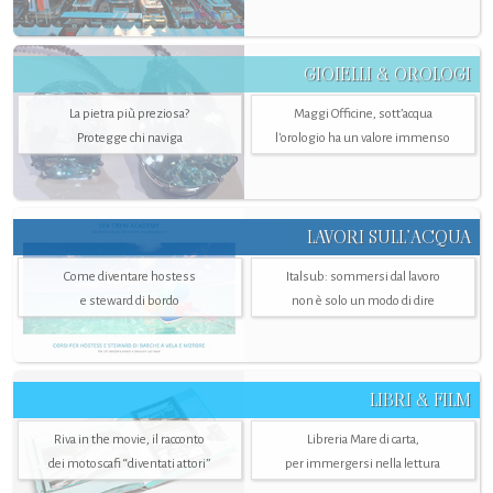
GIOIELLI & OROLOGI
La pietra più preziosa?
Maggi Officine, sott’acqua
Protegge chi naviga
l'orologio ha un valore immenso
LAVORI SULL’ACQUA
Come diventare hostess
Italsub: sommersi dal lavoro
e steward di bordo
non è solo un modo di dire
LIBRI & FILM
Riva in the movie, il racconto
Libreria Mare di carta,
dei motoscafi “diventati attori”
per immergersi nella lettura