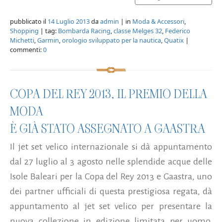
pubblicato il
14 Luglio 2013
da
admin
| in
Moda & Accessori
,
Shopping
| tag:
Bombarda Racing
,
classe Melges 32
,
Federico
Michetti
,
Garmin
,
orologio sviluppato per la nautica
,
Quatix
|
commenti:
0
COPA DEL REY 2013, IL PREMIO DELLA
MODA
È GIÀ STATO ASSEGNATO A GAASTRA
Il jet set velico internazionale si dà appuntamento
dal 27 luglio al 3 agosto nelle splendide acque delle
Isole Baleari per la Copa del Rey 2013 e Gaastra, uno
dei partner ufficiali di questa prestigiosa regata, dà
appuntamento al jet set velico per presentare la
nuova collezione in edizione limitata per uomo,