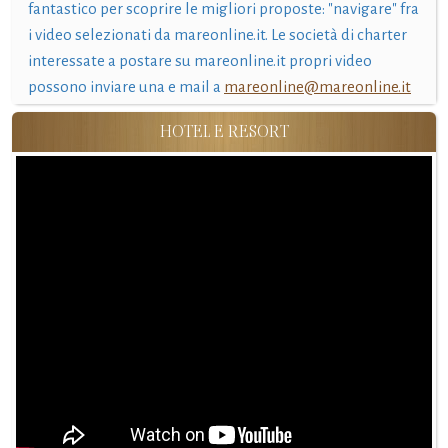
fantastico per scoprire le migliori proposte: "navigare" fra
i video selezionati da mareonline.it. Le società di charter
interessate a postare su mareonline.it propri video
possono inviare una e mail a
mareonline@mareonline.it
HOTEL E RESORT