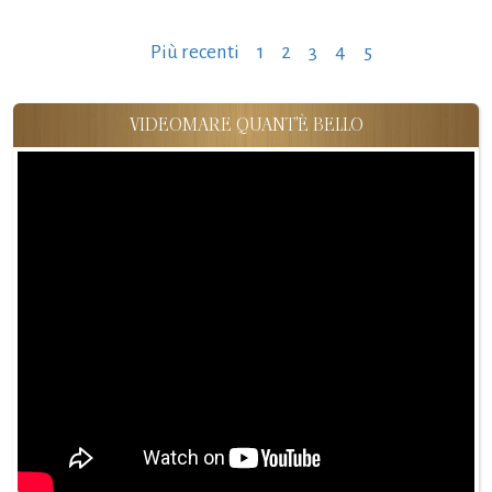
Paginazione
Più recenti
1
2
3
4
5
degli
articoli
VIDEOMARE QUANT'È BELLO