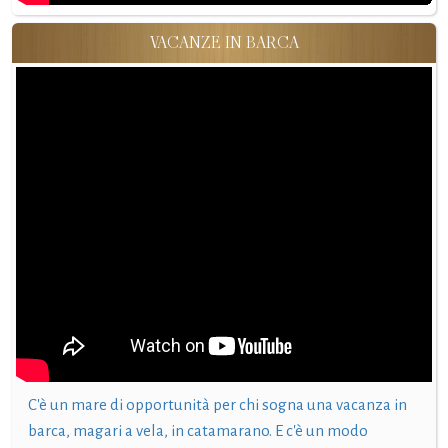
VACANZE IN BARCA
C'è un mare di opportunità per chi sogna una vacanza in
barca, magari a vela, in catamarano. E c'è un modo