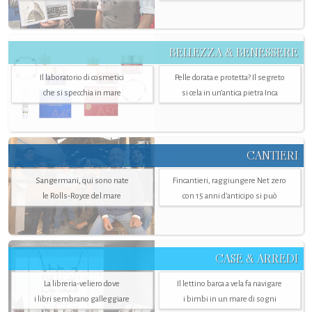
BELLEZZA & BENESSERE
Il laboratorio di cosmetici
Pelle dorata e protetta? Il segreto
che si specchia in mare
si cela in un’antica pietra Inca
CANTIERI
Sangermani, qui sono nate
Fincantieri, raggiungere Net zero
le Rolls-Royce del mare
con 15 anni d'anticipo si può
CASE & ARREDI
La libreria-veliero dove
Il lettino barca a vela fa navigare
i libri sembrano galleggiare
i bimbi in un mare di sogni