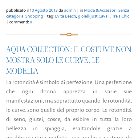
pubblicato il
10 Agosto 2013
da
admin
| in
Moda & Accessori
,
Senza
categoria
,
Shopping
| tag:
Evita Beach
,
gioielli Just Cavalli
,
Tre's Chic
| commenti:
0
AQUA COLLECTION: IL COSTUME NON
MOSTRA SOLO LE CURVE, LE
MODELLA
La rotondità è simbolo di perfezione. Una perfezione
che ogni donna apprezza in varie sue
manifestazioni, ma soprattutto quando le rotondità,
le curve, sono quelle del proprio corpo. Le rotondità
di seno, glutei, cosce, da esibire in tutta la loro
bellezza in spiaggia, esaltandole grazie a
un'abbronzatura perfetta, ma anche a costumi da