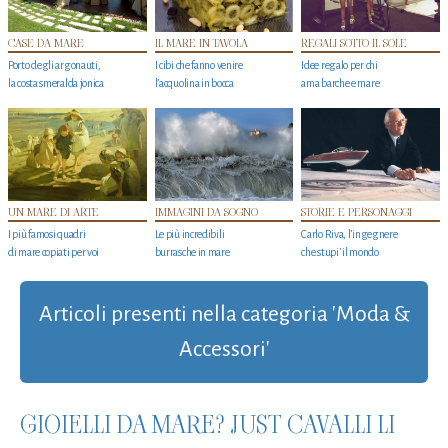
CASE DA MARE
IL MARE IN TAVOLA
REGALI SOTTO IL SOLE
Porto degli argonauti,
I cibi che fanno venire
Idee regalo per chi
la costa smeralda jonica
l’acquolina in bocca
ama barche e mare
UN MARE DI ARTE
IMMAGINI DA SOGNO
STORIE E PERSONAGGI
I più famosi quadri
Le più incredibili
Carlo Riva, l’ingegnere
di mare copiati per voi
burrasche in mare
che stupi' il mondo
Articoli presenti nella categoria 'Moda &
Accessori'
GIOIELLI DA MARE? JUST CAVALLI LI