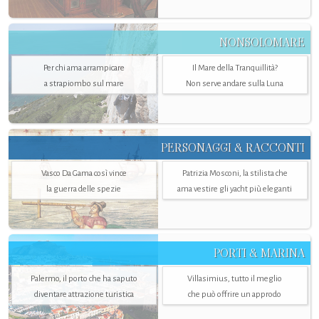
NONSOLOMARE
Per chi ama arrampicare
Il Mare della Tranquillità?
a strapiombo sul mare
Non serve andare sulla Luna
PERSONAGGI & RACCONTI
Vasco Da Gama così vince
Patrizia Mosconi, la stilista che
la guerra delle spezie
ama vestire gli yacht più eleganti
PORTI & MARINA
Palermo, il porto che ha saputo
Villasimius, tutto il meglio
diventare attrazione turistica
che può offrire un approdo