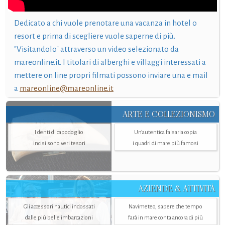
Dedicato a chi vuole prenotare una vacanza in hotel o
resort e prima di scegliere vuole saperne di più.
"Visitandolo" attraverso un video selezionato da
mareonline.it. I titolari di alberghi e villaggi interessati a
mettere on line propri filmati possono inviare una e mail
a
mareonline@mareonline.it
ARTE E COLLEZIONISMO
I denti di capodoglio
Un’autentica falsaria copia
incisi sono veri tesori
i quadri di mare più famosi
AZIENDE & ATTIVITÀ
Gli accessori nautici indossati
Navimeteo, sapere che tempo
dalle più belle imbarcazioni
farà in mare conta ancora di più