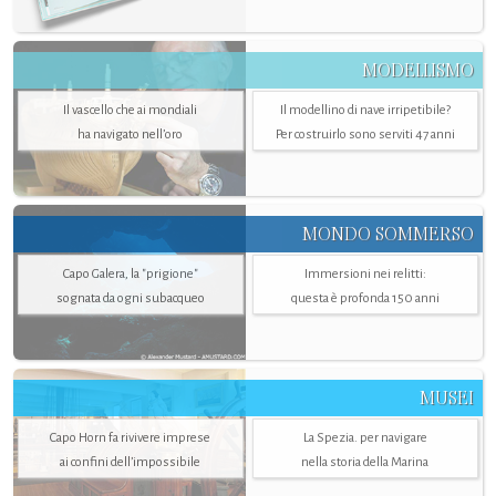
MODELLISMO
Il vascello che ai mondiali
Il modellino di nave irripetibile?
ha navigato nell’oro
Per costruirlo sono serviti 47 anni
MONDO SOMMERSO
Capo Galera, la "prigione"
Immersioni nei relitti:
sognata da ogni subacqueo
questa è profonda 150 anni
MUSEI
Capo Horn fa rivivere imprese
La Spezia. per navigare
ai confini dell’impossibile
nella storia della Marina