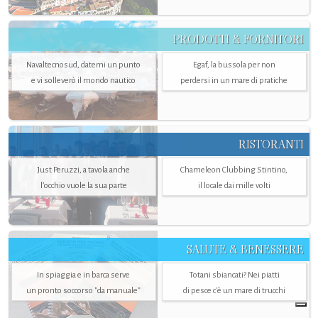
PRODOTTI & FORNITORI
Navaltecnosud, datemi un punto
Egaf, la bussola per non
e vi solleverò il mondo nautico
perdersi in un mare di pratiche
RISTORANTI
Just Peruzzi, a tavola anche
Chameleon Clubbing Stintino,
l’occhio vuole la sua parte
il locale dai mille volti
SALUTE & BENESSERE
In spiaggia e in barca serve
Totani sbiancati? Nei piatti
un pronto soccorso "da manuale"
di pesce c'è un mare di trucchi