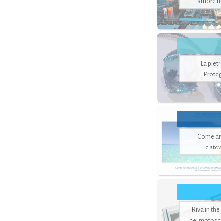
amore no
La piet
Proteg
Come di
e ste
Riva in the
dei motoscaf