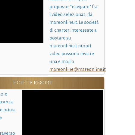
proposte: "navigare" fra
i video selezionati da
mareonline.it. Le società
di charter interessate a
postare su
mareonline.it propri
video possono inviare
una e mail a
mareonline@mareonline.it
HOTEL E RESORT
uole
acanza
 e prima
e
traverso