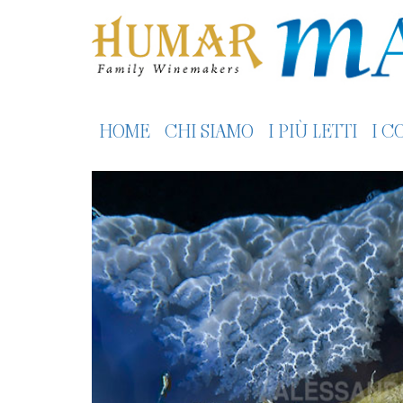
HOME
CHI SIAMO
I PIÙ LETTI
I C