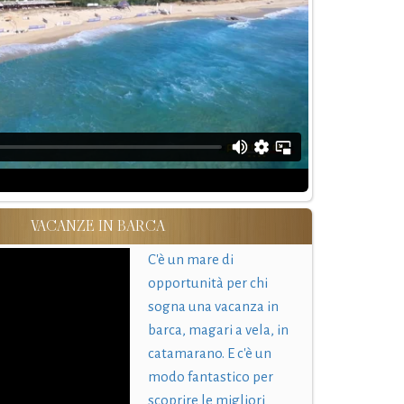
VACANZE IN BARCA
C'è un mare di
opportunità per chi
sogna una vacanza in
barca, magari a vela, in
catamarano. E c'è un
modo fantastico per
scoprire le migliori