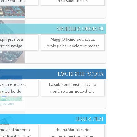
n si scorda mai
in 40 Saloni nautici
GIOIELLI & OROLOGI
ra più preziosa?
Maggi Officine, sott’acqua
ge chi naviga
l'orologio ha un valore immenso
LAVORI SULL’ACQUA
ventare hostess
Italsub: sommersi dal lavoro
ward di bordo
non è solo un modo di dire
LIBRI & FILM
 movie, il racconto
Libreria Mare di carta,
i “diventati attori”
per immergersi nella lettura