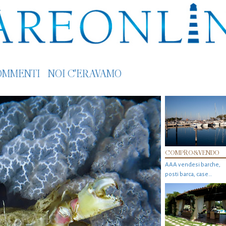
OMMENTI
NOI C'ERAVAMO
COMPRO&VENDO
AAA vendesi barche,
posti barca, case…