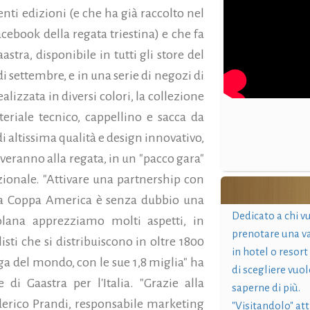
nti edizioni (e che ha già raccolto nel
cebook della regata triestina) e che fa
stra, disponibile in tutti gli store del
 settembre, e in una serie di negozi di
realizzata in diversi colori, la collezione
riale tecnico, cappellino e sacca da
di altissima qualità e design innovativo,
riveranno alla regata, in un "pacco gara"
zionale.
"Attivare una partnership con
la Coppa America è senza dubbio una
Dedicato a chi v
colana apprezziamo molti aspetti, in
prenotare una v
isti che si distribuiscono in oltre 1800
in hotel o resort
ga del mondo, con le sue 1,8 miglia" ha
di scegliere vuol
i Gaastra per l'Italia. "Grazie alla
saperne di più.
ederico Prandi, responsabile marketing
"Visitandolo" at