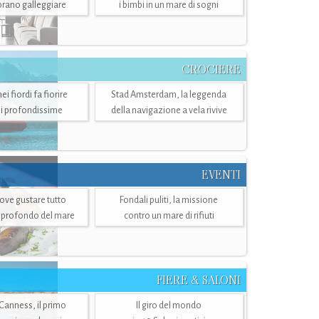
mbrano galleggiare
i bimbi in un mare di sogni
CROCIERE
i fiordi fa fiorire
Stad Amsterdam, la leggenda
i profondissime
della navigazione a vela rivive
EVENTI
dove gustare tutto
Fondali puliti, la missione
ù profondo del mare
contro un mare di rifiuti
FIERE & SALONI
 Canness, il primo
Il giro del mondo