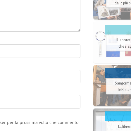
dalle più 
Il labora
che si 
Sangerman
le Rolls
wser per la prossima volta che commento.
La libre