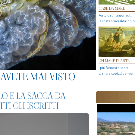
CASE DA MARE
Porto degli argonauti,
la costa smeralda jonic
UN MARE DI ARTE
I più famosi quadri
AVETE MAI VISTO
di mare copiati per voi
O E LA SACCA DA
TI GLI ISCRITTI