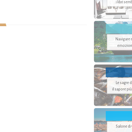
i libri se
Navigare ne
emozion
Le sagre 
il sapore pi
Salone di