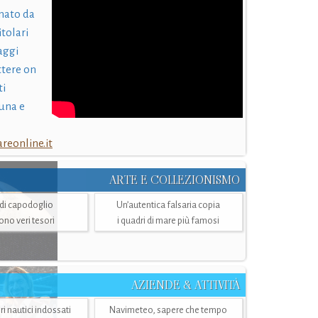
nato da
itolari
laggi
ttere on
ti
una e
eonline.it
ARTE E COLLEZIONISMO
i di capodoglio
Un’autentica falsaria copia
sono veri tesori
i quadri di mare più famosi
AZIENDE & ATTIVITÀ
ri nautici indossati
Navimeteo, sapere che tempo