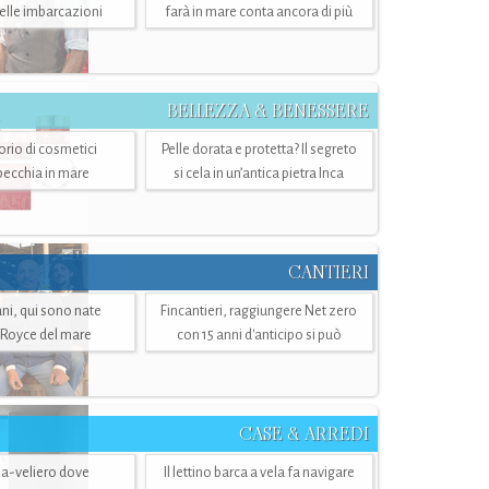
belle imbarcazioni
farà in mare conta ancora di più
BELLEZZA & BENESSERE
torio di cosmetici
Pelle dorata e protetta? Il segreto
specchia in mare
si cela in un’antica pietra Inca
CANTIERI
i, qui sono nate
Fincantieri, raggiungere Net zero
-Royce del mare
con 15 anni d'anticipo si può
CASE & ARREDI
ria-veliero dove
Il lettino barca a vela fa navigare