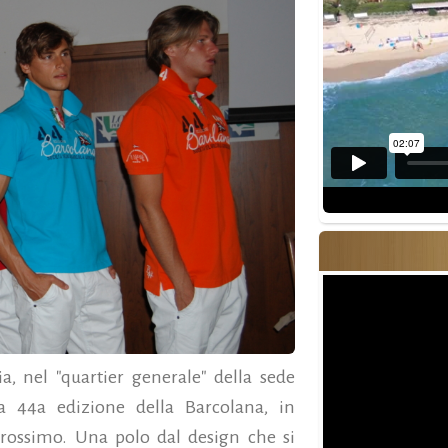
ia, nel "quartier generale" della sede
lla 44a edizione della Barcolana, in
rossimo. Una polo dal design che si