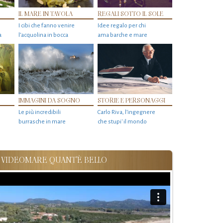
IL MARE IN TAVOLA
REGALI SOTTO IL SOLE
I cibi che fanno venire
Idee regalo per chi
a
l’acquolina in bocca
ama barche e mare
IMMAGINI DA SOGNO
STORIE E PERSONAGGI
Le più incredibili
Carlo Riva, l’ingegnere
burrasche in mare
che stupi' il mondo
VIDEOMARE QUANT'È BELLO