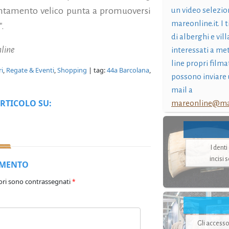
untamento velico punta a promuoversi
un video selezio
mareonline.it. I t
".
di alberghi e vil
nline
interessati a me
line propri filma
i
,
Regate & Eventi
,
Shopping
| tag:
44a Barcolana
,
possono inviare 
mail a
RTICOLO SU:
mareonline@mar
I dent
incisi 
MMENTO
ori sono contrassegnati
*
Gli accesso