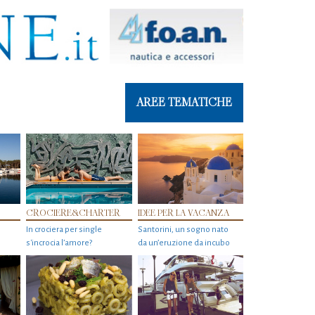
AREE TEMATICHE
CROCIERE&CHARTER
IDEE PER LA VACANZA
In crociera per single
Santorini, un sogno nato
s'incrocia l’amore?
da un’eruzione da incubo