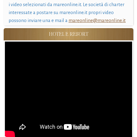
i video selezionati da mareonline.it. Le società di charter
interessate a postare su mareonline.it propri video
possono inviare una e mail a
mareonline@mareonline.it
HOTEL E RESORT