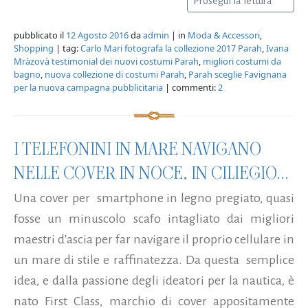
Prosegui la lettura
pubblicato il
12 Agosto 2016
da
admin
| in
Moda & Accessori
,
Shopping
| tag:
Carlo Mari fotografa la collezione 2017 Parah
,
Ivana
Mràzovà testimonial dei nuovi costumi Parah
,
migliori costumi da
bagno
,
nuova collezione di costumi Parah
,
Parah sceglie Favignana
per la nuova campagna pubblicitaria
| commenti:
2
I TELEFONINI IN MARE NAVIGANO
NELLE COVER IN NOCE, IN CILIEGIO...
Una cover per smartphone in legno pregiato, quasi
fosse un minuscolo scafo intagliato dai migliori
maestri d'ascia per far navigare il proprio cellulare in
un mare di stile e raffinatezza. Da questa semplice
idea, e dalla passione degli ideatori per la nautica, è
nato First Class, marchio di cover appositamente