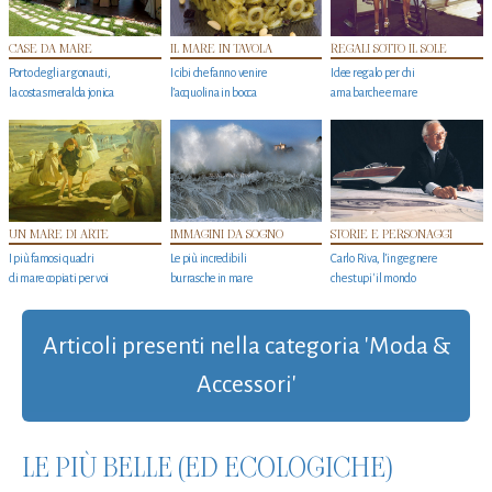
CASE DA MARE
IL MARE IN TAVOLA
REGALI SOTTO IL SOLE
Porto degli argonauti,
I cibi che fanno venire
Idee regalo per chi
la costa smeralda jonica
l’acquolina in bocca
ama barche e mare
UN MARE DI ARTE
IMMAGINI DA SOGNO
STORIE E PERSONAGGI
I più famosi quadri
Le più incredibili
Carlo Riva, l’ingegnere
di mare copiati per voi
burrasche in mare
che stupi' il mondo
Articoli presenti nella categoria 'Moda &
Accessori'
LE PIÙ BELLE (ED ECOLOGICHE)