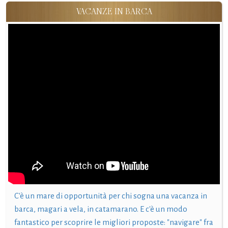
VACANZE IN BARCA
C'è un mare di opportunità per chi sogna una vacanza in
barca, magari a vela, in catamarano. E c'è un modo
fantastico per scoprire le migliori proposte: "navigare" fra