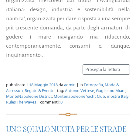
organizzata mercoledì dal titolo “L’Avanguardia
italiana: design, industria e sostenibilità nella
nautica”, organizzata per dare risposta a una sempre
più crescente domanda, da parte degli armatori, di
godere i mare navigando ma riducendo,
contemporaneamente, consumi e, dunque,
inquinamento...
Prosegui la lettura
pubblicato il
18 Maggio 2018
da
admin
| in
Fotografia
,
Moda &
Accessori
,
Regate & Eventi
| tag:
Antonio Vettese
,
Guglielmo Miani
,
MonteNapoleone District
,
Montenapoleone Yacht Club
,
mostra Italy
Rules The Waves
| commenti:
0
UNO SQUALO NUOTA PER LE STRADE