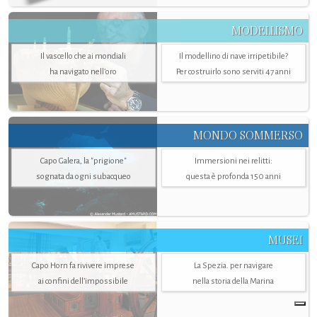
MODELLISMO
Il vascello che ai mondiali
Il modellino di nave irripetibile?
ha navigato nell’oro
Per costruirlo sono serviti 47 anni
MONDO SOMMERSO
Capo Galera, la "prigione"
Immersioni nei relitti:
sognata da ogni subacqueo
questa è profonda 150 anni
MUSEI
Capo Horn fa rivivere imprese
La Spezia. per navigare
ai confini dell’impossibile
nella storia della Marina