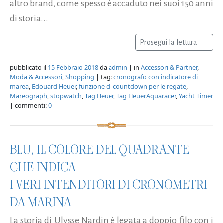
altro brand, come spesso è accaduto nei suoi 150 anni
di storia...
Prosegui la lettura
pubblicato il
15 Febbraio 2018
da
admin
| in
Accessori & Partner
,
Moda & Accessori
,
Shopping
| tag:
cronografo con indicatore di
marea
,
Edouard Heuer
,
funzione di countdown per le regate
,
Mareograph
,
stopwatch
,
Tag Heuer
,
Tag HeuerAquaracer
,
Yacht Timer
| commenti:
0
BLU, IL COLORE DEL QUADRANTE
CHE INDICA
I VERI INTENDITORI DI CRONOMETRI
DA MARINA
La storia di Ulysse Nardin è legata a doppio filo con i