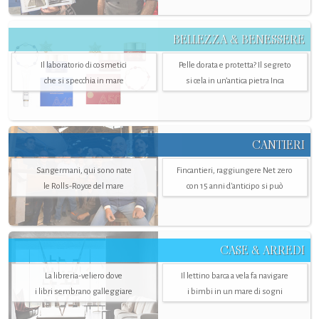
BELLEZZA & BENESSERE
Il laboratorio di cosmetici
Pelle dorata e protetta? Il segreto
che si specchia in mare
si cela in un’antica pietra Inca
CANTIERI
Sangermani, qui sono nate
Fincantieri, raggiungere Net zero
le Rolls-Royce del mare
con 15 anni d'anticipo si può
CASE & ARREDI
La libreria-veliero dove
Il lettino barca a vela fa navigare
i libri sembrano galleggiare
i bimbi in un mare di sogni