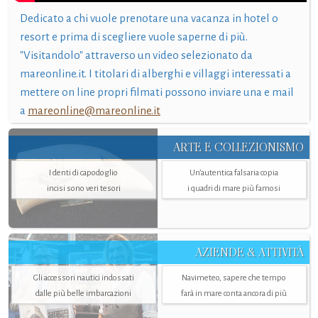
Dedicato a chi vuole prenotare una vacanza in hotel o
resort e prima di scegliere vuole saperne di più.
"Visitandolo" attraverso un video selezionato da
mareonline.it. I titolari di alberghi e villaggi interessati a
mettere on line propri filmati possono inviare una e mail
a
mareonline@mareonline.it
ARTE E COLLEZIONISMO
I denti di capodoglio
Un’autentica falsaria copia
incisi sono veri tesori
i quadri di mare più famosi
AZIENDE & ATTIVITÀ
Gli accessori nautici indossati
Navimeteo, sapere che tempo
dalle più belle imbarcazioni
farà in mare conta ancora di più