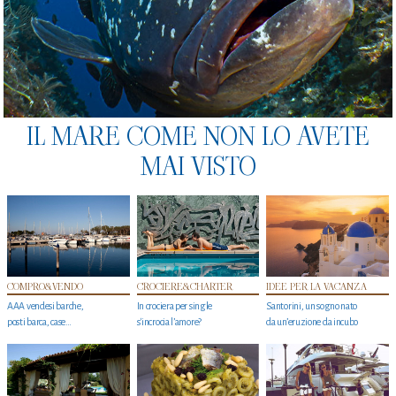
IL MARE COME NON LO AVETE
MAI VISTO
COMPRO&VENDO
CROCIERE&CHARTER
IDEE PER LA VACANZA
AAA vendesi barche,
In crociera per single
Santorini, un sogno nato
posti barca, case…
s'incrocia l’amore?
da un’eruzione da incubo