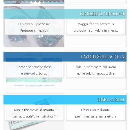
GIOIELLI & OROLOGI
La pietra più preziosa?
Maggi Officine, sott’acqua
Protegge chi naviga
l'orologio ha un valore immenso
LAVORI SULL’ACQUA
Come diventare hostess
Italsub: sommersi dal lavoro
e steward di bordo
non è solo un modo di dire
LIBRI & FILM
Riva in the movie, il racconto
Libreria Mare di carta,
dei motoscafi “diventati attori”
per immergersi nella lettura