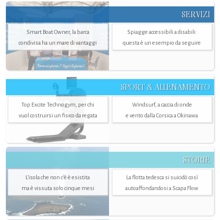
SERVIZI
Smart Boat Owner, la barca
Spiagge accessibili a disabili:
condivisa ha un mare di vantaggi
questa è un esempio da seguire
SPORT & ALLENAMENTO
Top Excite Technogym, per chi
Windsurf, a caccia di onde
vuol costruirsi un fisico da regata
e vento dalla Corsica a Okinawa
STORIE
L’isola che non c'è è esistita
La flotta tedesca si suicidò così
ma è vissuta solo cinque mesi
autoaffondandosi a Scapa Flow