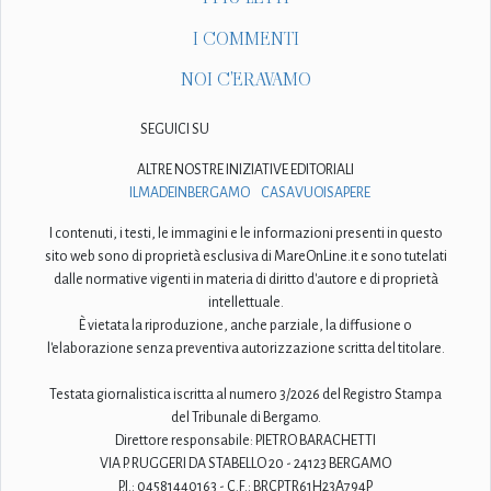
I COMMENTI
NOI C'ERAVAMO
SEGUICI SU
ALTRE NOSTRE INIZIATIVE EDITORIALI
ILMADEINBERGAMO
CASAVUOISAPERE
I contenuti, i testi, le immagini e le informazioni presenti in questo
sito web sono di proprietà esclusiva di MareOnLine.it e sono tutelati
dalle normative vigenti in materia di diritto d'autore e di proprietà
intellettuale.
È vietata la riproduzione, anche parziale, la diffusione o
l'elaborazione senza preventiva autorizzazione scritta del titolare.
Testata giornalistica iscritta al numero 3/2026 del Registro Stampa
del Tribunale di Bergamo.
Direttore responsabile: PIETRO BARACHETTI
VIA P. RUGGERI DA STABELLO 20 - 24123 BERGAMO
P.I.: 04581440163 - C.F.: BRCPTR61H23A794P