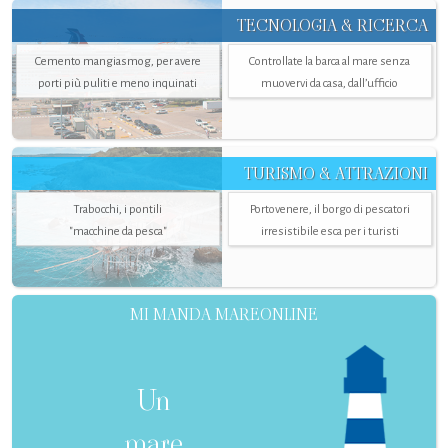
TECNOLOGIA & RICERCA
Cemento mangiasmog, per avere
Controllate la barca al mare senza
porti più puliti e meno inquinati
muovervi da casa, dall’ufficio
TURISMO & ATTRAZIONI
Trabocchi, i pontili
Portovenere, il borgo di pescatori
"macchine da pesca"
irresistibile esca per i turisti
MI MANDA MAREONLINE
Un
mare