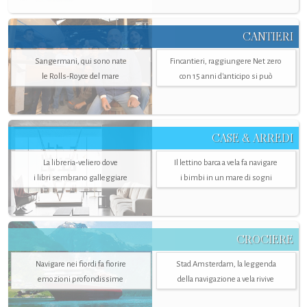
CANTIERI
Sangermani, qui sono nate
Fincantieri, raggiungere Net zero
le Rolls-Royce del mare
con 15 anni d'anticipo si può
CASE & ARREDI
La libreria-veliero dove
Il lettino barca a vela fa navigare
i libri sembrano galleggiare
i bimbi in un mare di sogni
CROCIERE
Navigare nei fiordi fa fiorire
Stad Amsterdam, la leggenda
emozioni profondissime
della navigazione a vela rivive