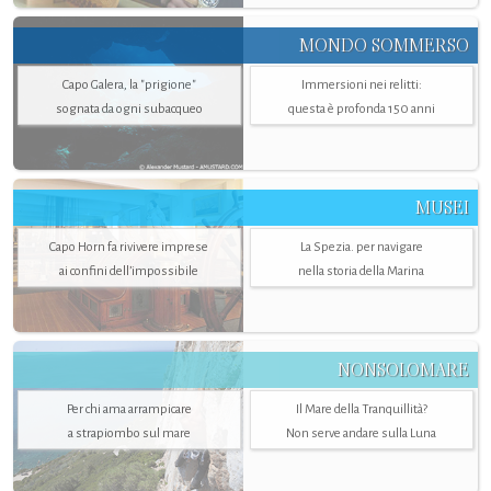
MONDO SOMMERSO
Capo Galera, la "prigione"
Immersioni nei relitti:
sognata da ogni subacqueo
questa è profonda 150 anni
MUSEI
Capo Horn fa rivivere imprese
La Spezia. per navigare
ai confini dell’impossibile
nella storia della Marina
NONSOLOMARE
Per chi ama arrampicare
Il Mare della Tranquillità?
a strapiombo sul mare
Non serve andare sulla Luna