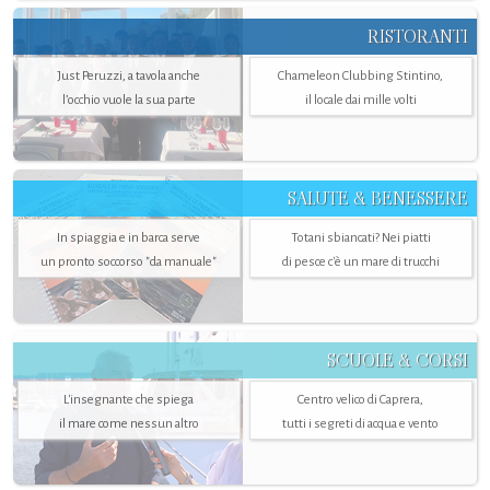
RISTORANTI
Just Peruzzi, a tavola anche
Chameleon Clubbing Stintino,
l’occhio vuole la sua parte
il locale dai mille volti
SALUTE & BENESSERE
In spiaggia e in barca serve
Totani sbiancati? Nei piatti
un pronto soccorso "da manuale"
di pesce c'è un mare di trucchi
SCUOLE & CORSI
L'insegnante che spiega
Centro velico di Caprera,
il mare come nessun altro
tutti i segreti di acqua e vento