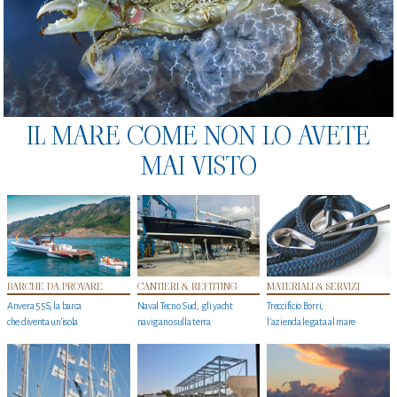
IL MARE COME NON LO AVETE
MAI VISTO
BARCHE DA PROVARE
CANTIERI & REFITTING
MATERIALI & SERVIZI
Anvera 55S, la barca
Naval Tecno Sud, gli yacht
Treccificio Borri,
che diventa un'isola
navigano sulla terra
l'azienda legata al mare