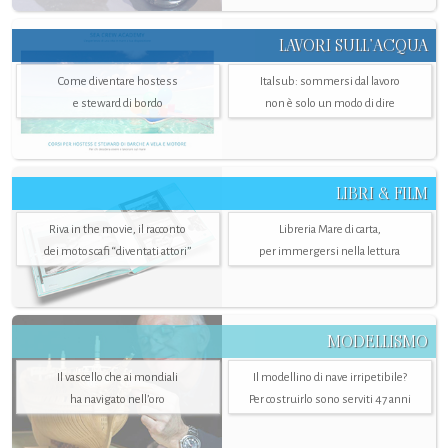
LAVORI SULL’ACQUA
Come diventare hostess
Italsub: sommersi dal lavoro
e steward di bordo
non è solo un modo di dire
LIBRI & FILM
Riva in the movie, il racconto
Libreria Mare di carta,
dei motoscafi “diventati attori”
per immergersi nella lettura
MODELLISMO
Il vascello che ai mondiali
Il modellino di nave irripetibile?
ha navigato nell’oro
Per costruirlo sono serviti 47 anni