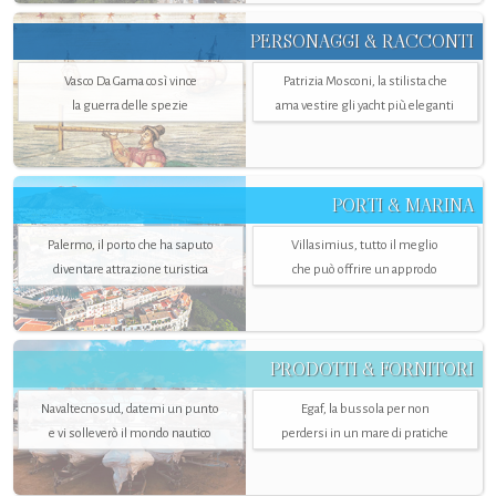
PERSONAGGI & RACCONTI
Vasco Da Gama così vince
Patrizia Mosconi, la stilista che
la guerra delle spezie
ama vestire gli yacht più eleganti
PORTI & MARINA
Palermo, il porto che ha saputo
Villasimius, tutto il meglio
diventare attrazione turistica
che può offrire un approdo
PRODOTTI & FORNITORI
Navaltecnosud, datemi un punto
Egaf, la bussola per non
e vi solleverò il mondo nautico
perdersi in un mare di pratiche