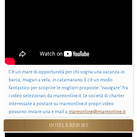
C'è un mare di opportunità per chi sogna una vacanza in
barca, magari a vela, in catamarano. E c'è un modo
fantastico per scoprire le migliori proposte: "navigare" fra
i video selezionati da mareonline.it. Le società di charter
interessate a postare su mareonline.it propri video
possono inviare una e mail a
mareonline@mareonline.it
HOTEL E RESORT