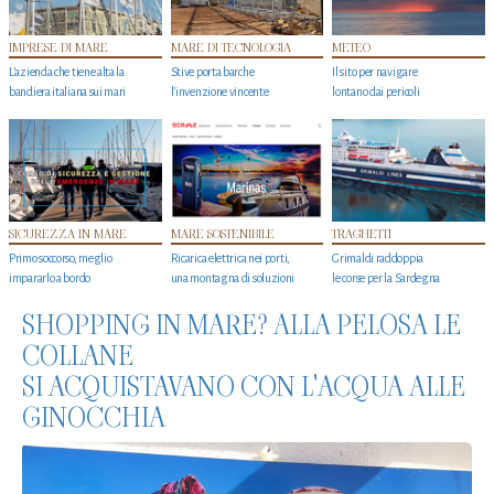
IMPRESE DI MARE
MARE DI TECNOLOGIA
METEO
L'azienda che tiene alta la
Stive porta barche
Il sito per navigare
bandiera italiana sui mari
l'invenzione vincente
lontano dai pericoli
SICUREZZA IN MARE
MARE SOSTENIBILE
TRAGHETTI
Primo soccorso, meglio
Ricarica elettrica nei porti,
Grimaldi raddoppia
impararlo a bordo
una montagna di soluzioni
le corse per la Sardegna
SHOPPING IN MARE? ALLA PELOSA LE
COLLANE
SI ACQUISTAVANO CON L'ACQUA ALLE
GINOCCHIA