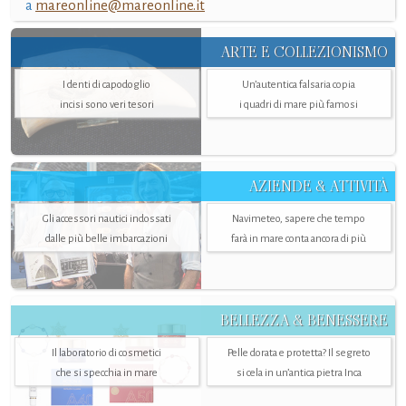
a
mareonline@mareonline.it
ARTE E COLLEZIONISMO
I denti di capodoglio
Un’autentica falsaria copia
incisi sono veri tesori
i quadri di mare più famosi
AZIENDE & ATTIVITÀ
Gli accessori nautici indossati
Navimeteo, sapere che tempo
dalle più belle imbarcazioni
farà in mare conta ancora di più
BELLEZZA & BENESSERE
Il laboratorio di cosmetici
Pelle dorata e protetta? Il segreto
che si specchia in mare
si cela in un’antica pietra Inca