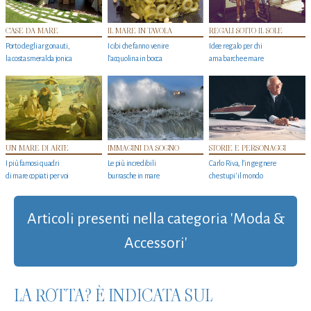
CASE DA MARE
IL MARE IN TAVOLA
REGALI SOTTO IL SOLE
Porto degli argonauti,
I cibi che fanno venire
Idee regalo per chi
la costa smeralda jonica
l’acquolina in bocca
ama barche e mare
UN MARE DI ARTE
IMMAGINI DA SOGNO
STORIE E PERSONAGGI
I più famosi quadri
Le più incredibili
Carlo Riva, l’ingegnere
di mare copiati per voi
burrasche in mare
che stupi' il mondo
Articoli presenti nella categoria 'Moda &
Accessori'
LA ROTTA? È INDICATA SUL