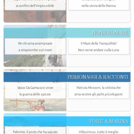
ai confini dell’impossibile
nella storia della Marina
NONSOLOMARE
Per chi ama arrampicare
Il Mare della Tranquillità?
a strapiombo sul mare
Non serve andare sulla Luna
PERSONAGGI & RACCONTI
Vasco Da Gama così vince
Patrizia Mosconi, la stilista che
la guerra delle spezie
ama vestire gli yacht più eleganti
PORTI & MARINA
Palermo, il porto che ha saputo
Villasimius, tutto il meglio