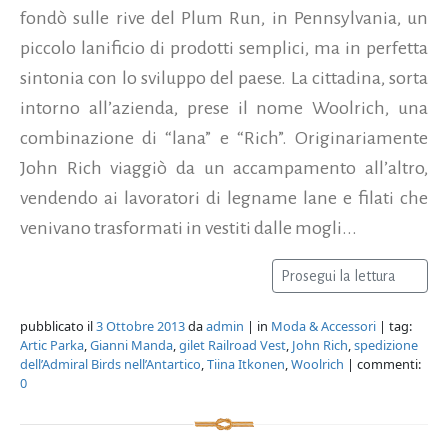
fondò sulle rive del Plum Run, in Pennsylvania, un
piccolo lanificio di prodotti semplici, ma in perfetta
sintonia con lo sviluppo del paese. La cittadina, sorta
intorno all’azienda, prese il nome Woolrich, una
combinazione di “lana” e “Rich”. Originariamente
John Rich viaggiò da un accampamento all’altro,
vendendo ai lavoratori di legname lane e filati che
venivano trasformati in vestiti dalle mogli...
Prosegui la lettura
pubblicato il
3 Ottobre 2013
da
admin
| in
Moda & Accessori
| tag:
Artic Parka
,
Gianni Manda
,
gilet Railroad Vest
,
John Rich
,
spedizione
dell’Admiral Birds nell’Antartico
,
Tiina Itkonen
,
Woolrich
| commenti:
0