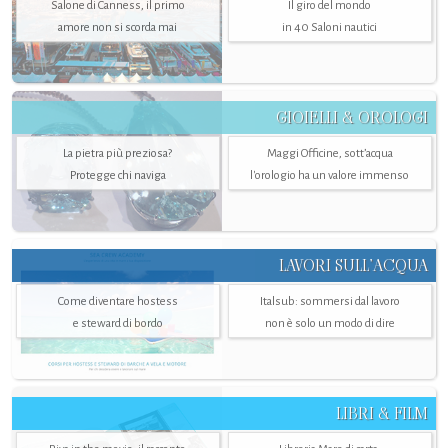
Salone di Canness, il primo
Il giro del mondo
amore non si scorda mai
in 40 Saloni nautici
GIOIELLI & OROLOGI
La pietra più preziosa?
Maggi Officine, sott’acqua
Protegge chi naviga
l'orologio ha un valore immenso
LAVORI SULL’ACQUA
Come diventare hostess
Italsub: sommersi dal lavoro
e steward di bordo
non è solo un modo di dire
LIBRI & FILM