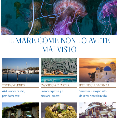
IL MARE COME NON LO AVETE
MAI VISTO
COMPRO&VENDO
CROCIERE&CHARTER
IDEE PER LA VACANZA
AAA vendesi barche,
In crociera per single
Santorini, un sogno nato
posti barca, case…
s'incrocia l’amore?
da un’eruzione da incubo