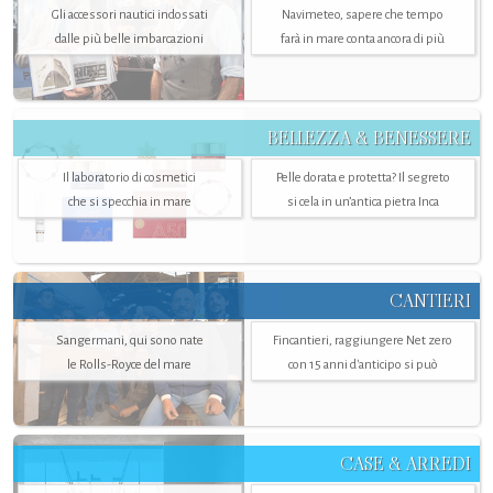
Gli accessori nautici indossati
Navimeteo, sapere che tempo
dalle più belle imbarcazioni
farà in mare conta ancora di più
BELLEZZA & BENESSERE
Il laboratorio di cosmetici
Pelle dorata e protetta? Il segreto
che si specchia in mare
si cela in un’antica pietra Inca
CANTIERI
Sangermani, qui sono nate
Fincantieri, raggiungere Net zero
le Rolls-Royce del mare
con 15 anni d'anticipo si può
CASE & ARREDI