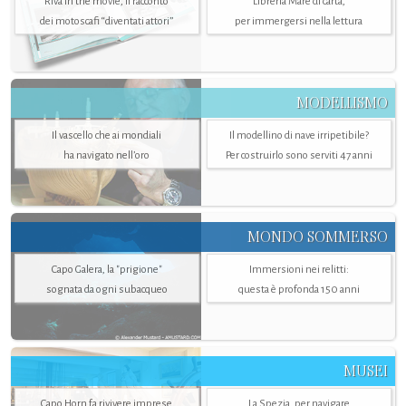
Riva in the movie, il racconto
Libreria Mare di carta,
dei motoscafi “diventati attori”
per immergersi nella lettura
MODELLISMO
Il vascello che ai mondiali
Il modellino di nave irripetibile?
ha navigato nell’oro
Per costruirlo sono serviti 47 anni
MONDO SOMMERSO
Capo Galera, la "prigione"
Immersioni nei relitti:
sognata da ogni subacqueo
questa è profonda 150 anni
MUSEI
Capo Horn fa rivivere imprese
La Spezia. per navigare