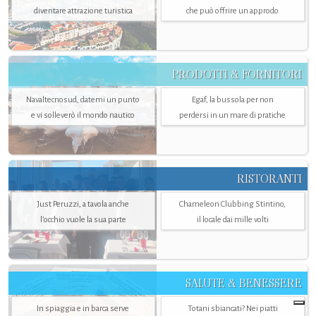
diventare attrazione turistica
che può offrire un approdo
PRODOTTI & FORNITORI
Navaltecnosud, datemi un punto
Egaf, la bussola per non
e vi solleverò il mondo nautico
perdersi in un mare di pratiche
RISTORANTI
Just Peruzzi, a tavola anche
Chameleon Clubbing Stintino,
l’occhio vuole la sua parte
il locale dai mille volti
SALUTE & BENESSERE
In spiaggia e in barca serve
Totani sbiancati? Nei piatti