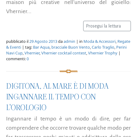
maison più creative nell'universo del gioiello:
Vhernier...
Prosegui la lettura
pubblicato il
29 Agosto 2013
da
admin
| in
Moda & Accessori
,
Regate
& Eventi
| tag:
Bar Aqua
,
bracciale Buon Vento
,
Carlo Traglio
,
Perini
Navi Cup
,
Vhernier
,
Vhernier cocktail contest
,
Vhernier Trophy
|
commenti:
0
DIGITONA, AL MARE È DI MODA
INGANNARE IL TEMPO CON
L'OROLOGIO
Ingannare il tempo è un modo di dire, per far
comprendere che occorre trovare qualche modo per
far trascorrere pochi minuti o addirittura delle ore