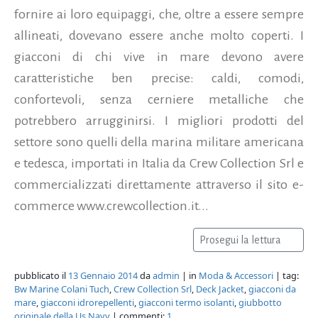
fornire ai loro equipaggi, che, oltre a essere sempre
allineati, dovevano essere anche molto coperti. I
giacconi di chi vive in mare devono avere
caratteristiche ben precise: caldi, comodi,
confortevoli, senza cerniere metalliche che
potrebbero arrugginirsi. I migliori prodotti del
settore sono quelli della marina militare americana
e tedesca, importati in Italia da Crew Collection Srl e
commercializzati direttamente attraverso il sito e-
commerce www.crewcollection.it...
Prosegui la lettura
pubblicato il
13 Gennaio 2014
da
admin
| in
Moda & Accessori
| tag:
Bw Marine Colani Tuch
,
Crew Collection Srl
,
Deck Jacket
,
giacconi da
mare
,
giacconi idrorepellenti
,
giacconi termo isolanti
,
giubbotto
originale della Us Navy
| commenti:
1