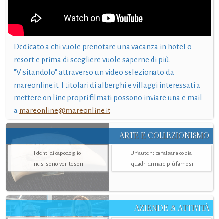
Dedicato a chi vuole prenotare una vacanza in hotel o
resort e prima di scegliere vuole saperne di più.
"Visitandolo" attraverso un video selezionato da
mareonline.it. I titolari di alberghi e villaggi interessati a
mettere on line propri filmati possono inviare una e mail
a
mareonline@mareonline.it
ARTE E COLLEZIONISMO
I denti di capodoglio
Un’autentica falsaria copia
incisi sono veri tesori
i quadri di mare più famosi
AZIENDE & ATTIVITÀ