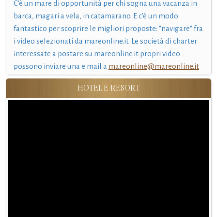
C'è un mare di opportunità per chi sogna una vacanza in
barca, magari a vela, in catamarano. E c'è un modo
fantastico per scoprire le migliori proposte: "navigare" fra
i video selezionati da mareonline.it. Le società di charter
interessate a postare su mareonline.it propri video
possono inviare una e mail a
mareonline@mareonline.it
HOTEL E RESORT