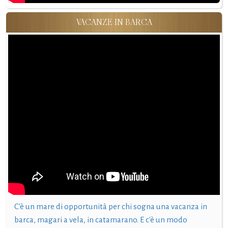
VACANZE IN BARCA
C'è un mare di opportunità per chi sogna una vacanza in
barca, magari a vela, in catamarano. E c'è un modo