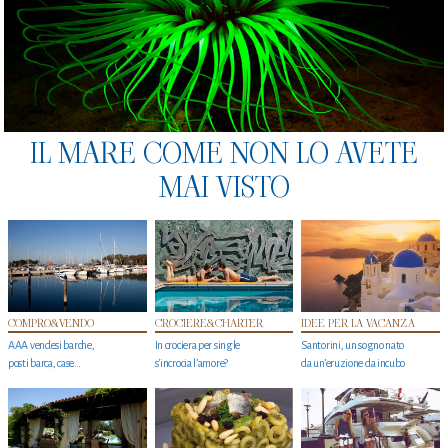
IL MARE COME NON LO AVETE
MAI VISTO
COMPRO&VENDO
CROCIERE&CHARTER
IDEE PER LA VACANZA
AAA vendesi barche,
In crociera per single
Santorini, un sogno nato
posti barca, case…
s'incrocia l’amore?
da un’eruzione da incubo