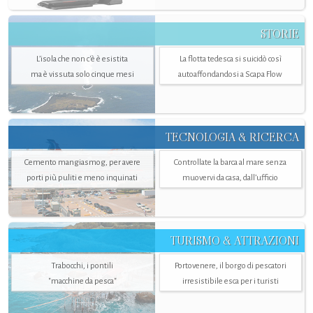
STORIE
L’isola che non c'è è esistita
La flotta tedesca si suicidò così
ma è vissuta solo cinque mesi
autoaffondandosi a Scapa Flow
TECNOLOGIA & RICERCA
Cemento mangiasmog, per avere
Controllate la barca al mare senza
porti più puliti e meno inquinati
muovervi da casa, dall’ufficio
TURISMO & ATTRAZIONI
Trabocchi, i pontili
Portovenere, il borgo di pescatori
"macchine da pesca"
irresistibile esca per i turisti