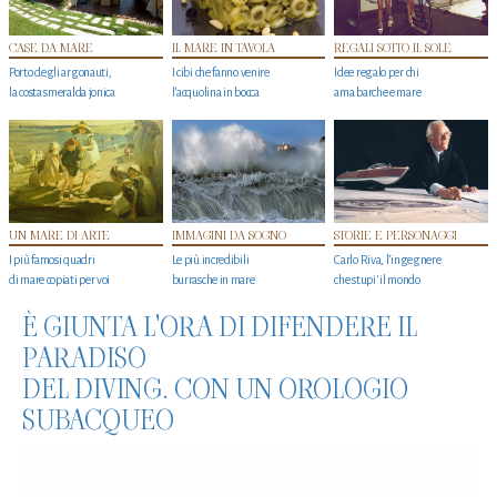
CASE DA MARE
IL MARE IN TAVOLA
REGALI SOTTO IL SOLE
Porto degli argonauti,
I cibi che fanno venire
Idee regalo per chi
la costa smeralda jonica
l’acquolina in bocca
ama barche e mare
UN MARE DI ARTE
IMMAGINI DA SOGNO
STORIE E PERSONAGGI
I più famosi quadri
Le più incredibili
Carlo Riva, l’ingegnere
di mare copiati per voi
burrasche in mare
che stupi' il mondo
È GIUNTA L'ORA DI DIFENDERE IL
PARADISO
DEL DIVING. CON UN OROLOGIO
SUBACQUEO