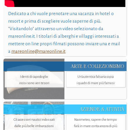
Dedicato a chi vuole prenotare una vacanza in hotel o
resort e prima di scegliere vuole saperne di più.
"Visitandolo" attraverso un video selezionato da
mareonline.it. I titolari di alberghi e villaggi interessati a
mettere on line propri filmati possono inviare una e mail
a
mareonline@mareonline.it
ARTE E COLLEZIONISMO
I denti di capodoglio
Un’autentica falsaria copia
incisi sono veri tesori
i quadri di mare più famosi
AZIENDE & ATTIVITÀ
Gli accessori nautici indossati
Navimeteo, sapere che tempo
dalle più belle imbarcazioni
farà in mare conta ancora di più