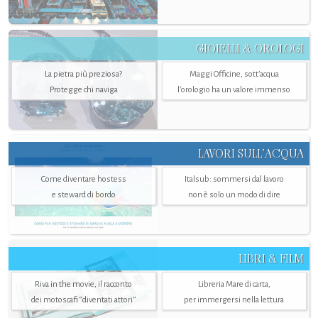
GIOIELLI & OROLOGI
La pietra più preziosa?
Maggi Officine, sott’acqua
Protegge chi naviga
l'orologio ha un valore immenso
LAVORI SULL’ACQUA
Come diventare hostess
Italsub: sommersi dal lavoro
e steward di bordo
non è solo un modo di dire
LIBRI & FILM
Riva in the movie, il racconto
Libreria Mare di carta,
dei motoscafi “diventati attori”
per immergersi nella lettura