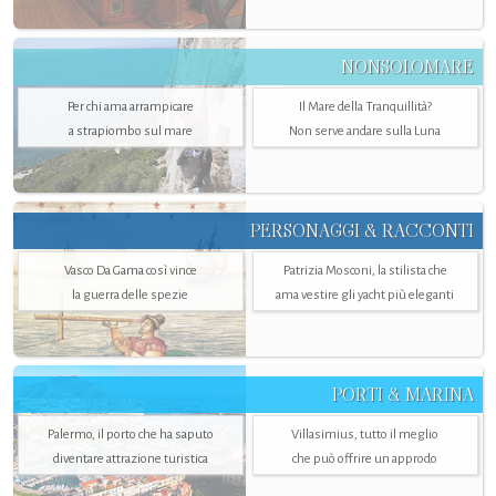
NONSOLOMARE
Per chi ama arrampicare
Il Mare della Tranquillità?
a strapiombo sul mare
Non serve andare sulla Luna
PERSONAGGI & RACCONTI
Vasco Da Gama così vince
Patrizia Mosconi, la stilista che
la guerra delle spezie
ama vestire gli yacht più eleganti
PORTI & MARINA
Palermo, il porto che ha saputo
Villasimius, tutto il meglio
diventare attrazione turistica
che può offrire un approdo