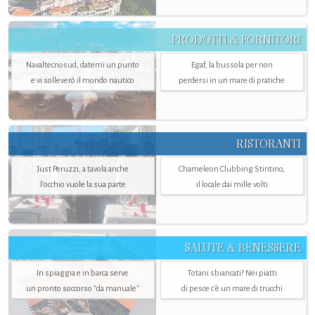
PRODOTTI & FORNITORI
Navaltecnosud, datemi un punto
Egaf, la bussola per non
e vi solleverò il mondo nautico
perdersi in un mare di pratiche
RISTORANTI
Just Peruzzi, a tavola anche
Chameleon Clubbing Stintino,
l’occhio vuole la sua parte
il locale dai mille volti
SALUTE & BENESSERE
In spiaggia e in barca serve
Totani sbiancati? Nei piatti
un pronto soccorso "da manuale"
di pesce c'è un mare di trucchi