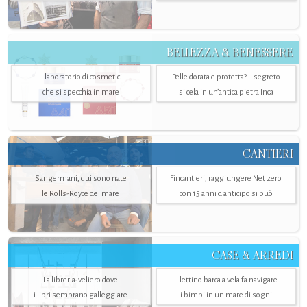
BELLEZZA & BENESSERE
Il laboratorio di cosmetici
Pelle dorata e protetta? Il segreto
che si specchia in mare
si cela in un’antica pietra Inca
CANTIERI
Sangermani, qui sono nate
Fincantieri, raggiungere Net zero
le Rolls-Royce del mare
con 15 anni d'anticipo si può
CASE & ARREDI
La libreria-veliero dove
Il lettino barca a vela fa navigare
i libri sembrano galleggiare
i bimbi in un mare di sogni