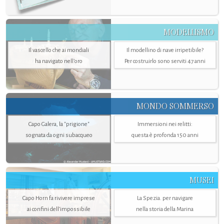
MODELLISMO
Il vascello che ai mondiali
Il modellino di nave irripetibile?
ha navigato nell’oro
Per costruirlo sono serviti 47 anni
MONDO SOMMERSO
Capo Galera, la "prigione"
Immersioni nei relitti:
sognata da ogni subacqueo
questa è profonda 150 anni
MUSEI
Capo Horn fa rivivere imprese
La Spezia. per navigare
ai confini dell’impossibile
nella storia della Marina