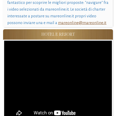
fantastico per scoprire le migliori proposte: "navigare" fra
i video selezionati da mareonline.it. Le società di charter
interessate a postare su mareonline.it propri video
possono inviare una e mail a
mareonline@mareonline.it
HOTEL E RESORT