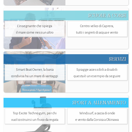
SCUOLE & CORSI
L'insegnante che spiega
Centro velico di Caprera,
il mare come nessun altro
tutti i segreti di acqua e vento
SERVIZI
Smart Boat Owner, la barca
Spiagge accessibili a disabili:
condivisa ha un mare di vantaggi
questa è un esempio da seguire
SPORT & ALLENAMENTO
Top Excite Technogym, per chi
Windsurf, a caccia di onde
vuol costruirsi un fisico da regata
e vento dalla Corsica a Okinawa