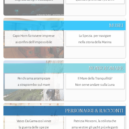
MUSEI
Capo Horn fa rivivere imprese
La Spezia. per navigare
ai confini dell’impossibile
nella storia della Marina
NONSOLOMARE
Per chi ama arrampicare
Il Mare della Tranquillità?
a strapiombo sul mare
Non serve andare sulla Luna
PERSONAGGI & RACCONTI
Vasco Da Gama così vince
Patrizia Mosconi, la stilista che
la guerra delle spezie
ama vestire gli yacht più eleganti