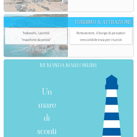
TURISMO & ATTRAZIONI
Trabocchi, i pontili
Portovenere, il borgo di pescatori
"macchine da pesca"
irresistibile esca per i turisti
MI MANDA MAREONLINE
Un
mare
di
sconti