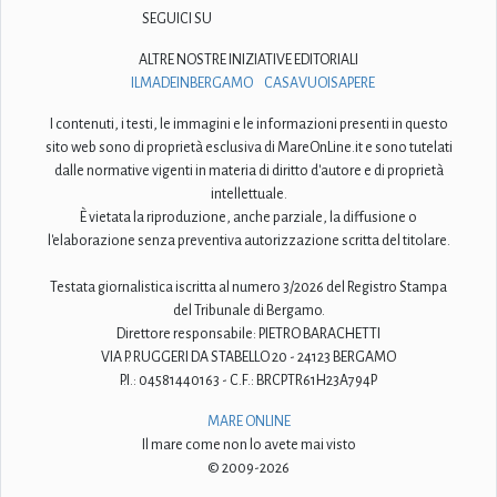
SEGUICI SU
ALTRE NOSTRE INIZIATIVE EDITORIALI
ILMADEINBERGAMO
CASAVUOISAPERE
I contenuti, i testi, le immagini e le informazioni presenti in questo
sito web sono di proprietà esclusiva di MareOnLine.it e sono tutelati
dalle normative vigenti in materia di diritto d'autore e di proprietà
intellettuale.
È vietata la riproduzione, anche parziale, la diffusione o
l'elaborazione senza preventiva autorizzazione scritta del titolare.
Testata giornalistica iscritta al numero 3/2026 del Registro Stampa
del Tribunale di Bergamo.
Direttore responsabile: PIETRO BARACHETTI
VIA P. RUGGERI DA STABELLO 20 - 24123 BERGAMO
P.I.: 04581440163 - C.F.: BRCPTR61H23A794P
MARE ONLINE
Il mare come non lo avete mai visto
© 2009-2026