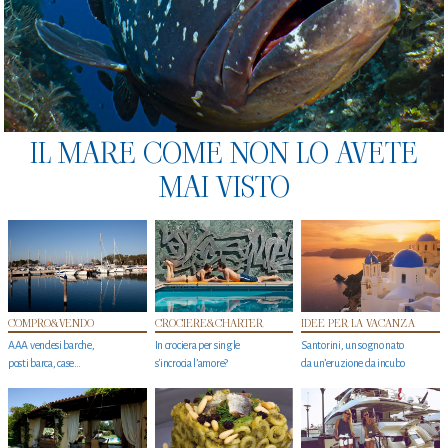
IL MARE COME NON LO AVETE
MAI VISTO
COMPRO&VENDO
CROCIERE&CHARTER
IDEE PER LA VACANZA
AAA vendesi barche,
In crociera per single
Santorini, un sogno nato
posti barca, case…
s'incrocia l’amore?
da un’eruzione da incubo