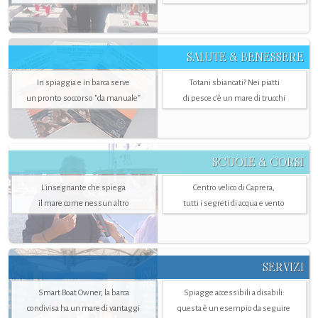
SALUTE & BENESSERE
In spiaggia e in barca serve
Totani sbiancati? Nei piatti
un pronto soccorso "da manuale"
di pesce c'è un mare di trucchi
SCUOLE & CORSI
L'insegnante che spiega
Centro velico di Caprera,
il mare come nessun altro
tutti i segreti di acqua e vento
SERVIZI
Smart Boat Owner, la barca
Spiagge accessibili a disabili:
condivisa ha un mare di vantaggi
questa è un esempio da seguire