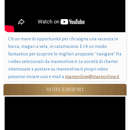
C'è un mare di opportunità per chi sogna una vacanza in
barca, magari a vela, in catamarano. E c'è un modo
fantastico per scoprire le migliori proposte: "navigare" fra
i video selezionati da mareonline.it. Le società di charter
interessate a postare su mareonline.it propri video
possono inviare una e mail a
mareonline@mareonline.it
HOTEL E RESORT