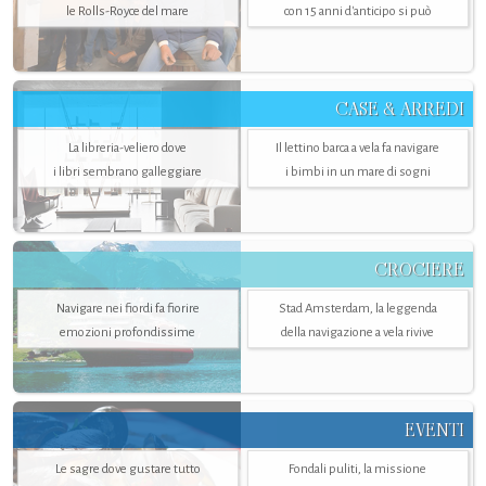
le Rolls-Royce del mare
con 15 anni d'anticipo si può
CASE & ARREDI
La libreria-veliero dove
Il lettino barca a vela fa navigare
i libri sembrano galleggiare
i bimbi in un mare di sogni
CROCIERE
Navigare nei fiordi fa fiorire
Stad Amsterdam, la leggenda
emozioni profondissime
della navigazione a vela rivive
EVENTI
Le sagre dove gustare tutto
Fondali puliti, la missione