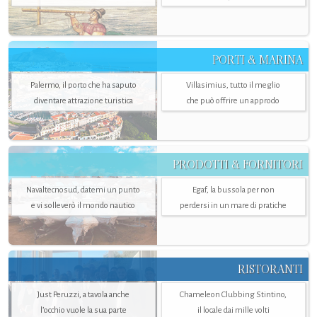
PORTI & MARINA
Palermo, il porto che ha saputo
Villasimius, tutto il meglio
diventare attrazione turistica
che può offrire un approdo
PRODOTTI & FORNITORI
Navaltecnosud, datemi un punto
Egaf, la bussola per non
e vi solleverò il mondo nautico
perdersi in un mare di pratiche
RISTORANTI
Just Peruzzi, a tavola anche
Chameleon Clubbing Stintino,
l’occhio vuole la sua parte
il locale dai mille volti