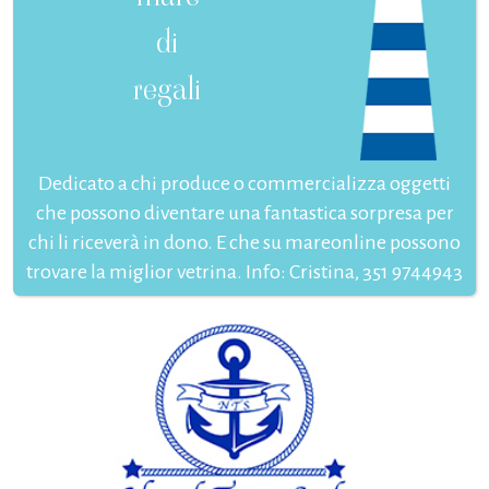
di
regali
Dedicato a chi produce o commercializza oggetti
che possono diventare una fantastica sorpresa per
chi li riceverà in dono. E che su mareonline possono
trovare la miglior vetrina. Info: Cristina, 351 9744943