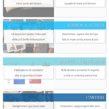
incisi sono veri tesori
i quadri di mare più famosi
AZIENDE & ATTIVITÀ
Gli accessori nautici indossati
Navimeteo, sapere che tempo
dalle più belle imbarcazioni
farà in mare conta ancora di più
BELLEZZA & BENESSERE
Il laboratorio di cosmetici
Pelle dorata e protetta? Il segreto
che si specchia in mare
si cela in un’antica pietra Inca
CANTIERI
Sangermani, qui sono nate
Fincantieri, raggiungere Net zero