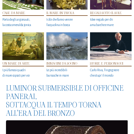
CASE DA MARE
IL MARE IN TAVOLA
REGALI SOTTO IL SOLE
Porto degli argonauti,
I cibi che fanno venire
Idee regalo per chi
la costa smeralda jonica
l’acquolina in bocca
ama barche e mare
UN MARE DI ARTE
IMMAGINI DA SOGNO
STORIE E PERSONAGGI
I più famosi quadri
Le più incredibili
Carlo Riva, l’ingegnere
di mare copiati per voi
burrasche in mare
che stupi' il mondo
LUMINOR SUBMERSIBLE DI OFFICINE
PANERAI,
SOTTACQUA IL TEMPO TORNA
ALL'ERA DEL BRONZO