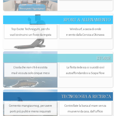
SPORT & ALLENAMENTO
Top Excite Technogym, per chi
Windsurf, a caccia di onde
vuol costruirsi un fisico da regata
e vento dalla Corsica a Okinawa
STORIE
L’isola che non c'è è esistita
La flotta tedesca si suicidò così
ma è vissuta solo cinque mesi
autoaffondandosi a Scapa Flow
TECNOLOGIA & RICERCA
Cemento mangiasmog, per avere
Controllate la barca al mare senza
porti più puliti e meno inquinati
muovervi da casa, dall’ufficio