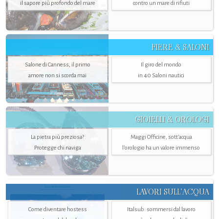
il sapore più profondo del mare
contro un mare di rifiuti
FIERE & SALONI
Salone di Canness, il primo
Il giro del mondo
amore non si scorda mai
in 40 Saloni nautici
GIOIELLI & OROLOGI
La pietra più preziosa?
Maggi Officine, sott’acqua
Protegge chi naviga
l'orologio ha un valore immenso
LAVORI SULL’ACQUA
Come diventare hostess
Italsub: sommersi dal lavoro