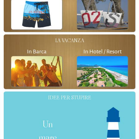
LA VACANZA
In Barca
In Hotel / Resort
IDEE PER STUPIRE
Un
mare