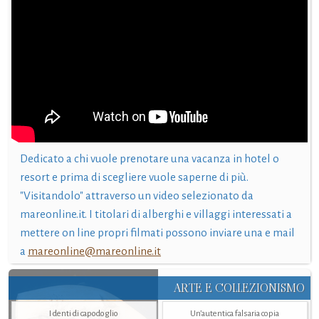
Dedicato a chi vuole prenotare una vacanza in hotel o
resort e prima di scegliere vuole saperne di più.
"Visitandolo" attraverso un video selezionato da
mareonline.it. I titolari di alberghi e villaggi interessati a
mettere on line propri filmati possono inviare una e mail
a
mareonline@mareonline.it
ARTE E COLLEZIONISMO
I denti di capodoglio
Un’autentica falsaria copia