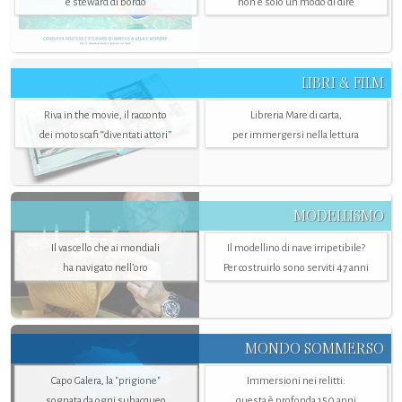
e steward di bordo
non è solo un modo di dire
LIBRI & FILM
Riva in the movie, il racconto
Libreria Mare di carta,
dei motoscafi “diventati attori”
per immergersi nella lettura
MODELLISMO
Il vascello che ai mondiali
Il modellino di nave irripetibile?
ha navigato nell’oro
Per costruirlo sono serviti 47 anni
MONDO SOMMERSO
Capo Galera, la "prigione"
Immersioni nei relitti:
sognata da ogni subacqueo
questa è profonda 150 anni