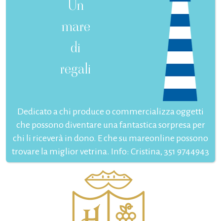
Un
mare
di
regali
Dedicato a chi produce o commercializza oggetti
che possono diventare una fantastica sorpresa per
chi li riceverà in dono. E che su mareonline possono
trovare la miglior vetrina. Info: Cristina, 351 9744943