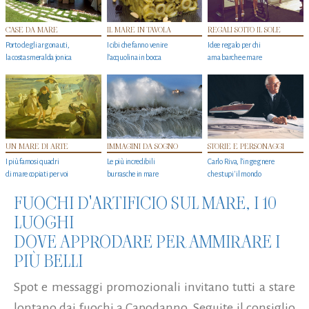
CASE DA MARE
IL MARE IN TAVOLA
REGALI SOTTO IL SOLE
Porto degli argonauti,
I cibi che fanno venire
Idee regalo per chi
la costa smeralda jonica
l’acquolina in bocca
ama barche e mare
UN MARE DI ARTE
IMMAGINI DA SOGNO
STORIE E PERSONAGGI
I più famosi quadri
Le più incredibili
Carlo Riva, l’ingegnere
di mare copiati per voi
burrasche in mare
che stupi' il mondo
FUOCHI D'ARTIFICIO SUL MARE, I 10
LUOGHI
DOVE APPRODARE PER AMMIRARE I
PIÙ BELLI
Spot e messaggi promozionali invitano tutti a stare
lontano dai fuochi a Capodanno. Seguite il consiglio