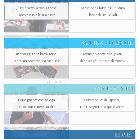
Just Peruzzi, a tavola anche
Chameleon Clubbing Stintino,
l’occhio vuole la sua parte
il locale dai mille volti
SALUTE & BENESSERE
In spiaggia e in barca serve
Totani sbiancati? Nei piatti
un pronto soccorso "da manuale"
di pesce c'è un mare di trucchi
SCUOLE & CORSI
L'insegnante che spiega
Centro velico di Caprera,
il mare come nessun altro
tutti i segreti di acqua e vento
SERVIZI