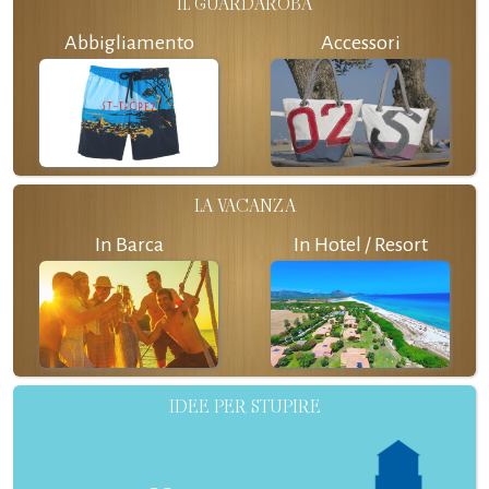
IL GUARDAROBA
Abbigliamento
Accessori
LA VACANZA
In Barca
In Hotel / Resort
IDEE PER STUPIRE