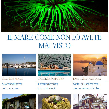
IL MARE COME NON LO AVETE
MAI VISTO
COMPRO&VENDO
CROCIERE&CHARTER
IDEE PER LA VACANZA
AAA vendesi barche,
In crociera per single
Santorini, un sogno nato
posti barca, case…
s'incrocia l’amore?
da un’eruzione da incubo