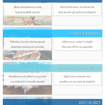
Vasco Da Gama così vince
Patrizia Mosconi, la stilista che
la guerra delle spezie
ama vestire gli yacht più eleganti
PORTI & MARINA
Palermo, il porto che ha saputo
Villasimius, tutto il meglio
diventare attrazione turistica
che può offrire un approdo
PRODOTTI & FORNITORI
Navaltecnosud, datemi un punto
Egaf, la bussola per non
e vi solleverò il mondo nautico
perdersi in un mare di pratiche
RISTORANTI