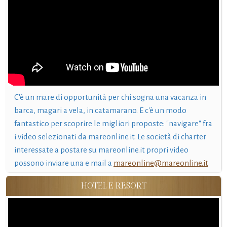
C'è un mare di opportunità per chi sogna una vacanza in
barca, magari a vela, in catamarano. E c'è un modo
fantastico per scoprire le migliori proposte: "navigare" fra
i video selezionati da mareonline.it. Le società di charter
interessate a postare su mareonline.it propri video
possono inviare una e mail a
mareonline@mareonline.it
HOTEL E RESORT