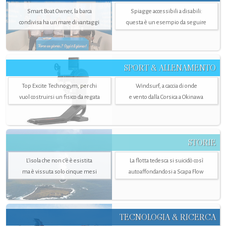
Smart Boat Owner, la barca
Spiagge accessibili a disabili:
condivisa ha un mare di vantaggi
questa è un esempio da seguire
SPORT & ALLENAMENTO
Top Excite Technogym, per chi
Windsurf, a caccia di onde
vuol costruirsi un fisico da regata
e vento dalla Corsica a Okinawa
STORIE
L’isola che non c'è è esistita
La flotta tedesca si suicidò così
ma è vissuta solo cinque mesi
autoaffondandosi a Scapa Flow
TECNOLOGIA & RICERCA