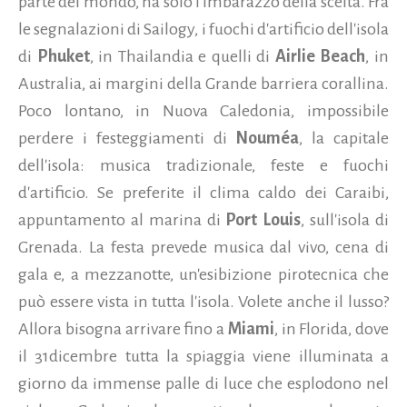
parte del mondo, ha solo l'imbarazzo della scelta. Fra
le segnalazioni di Sailogy, i fuochi d'artificio dell'isola
di
Phuket
, in Thailandia e quelli di
Airlie Beach
, in
Australia, ai margini della Grande barriera corallina.
Poco lontano, in Nuova Caledonia, impossibile
perdere i festeggiamenti di
Nouméa
, la capitale
dell'isola: musica tradizionale, feste e fuochi
d'artificio. Se preferite il clima caldo dei Caraibi,
appuntamento al marina di
Port Louis
, sull'isola di
Grenada. La festa prevede musica dal vivo, cena di
gala e, a mezzanotte, un'esibizione pirotecnica che
può essere vista in tutta l'isola. Volete anche il lusso?
Allora bisogna arrivare fino a
Miami
, in Florida, dove
il 31dicembre tutta la spiaggia viene illuminata a
giorno da immense palle di luce che esplodono nel