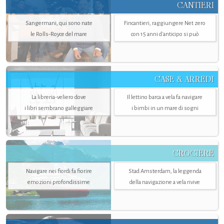
CANTIERI
Sangermani, qui sono nate
Fincantieri, raggiungere Net zero
le Rolls-Royce del mare
con 15 anni d'anticipo si può
CASE & ARREDI
La libreria-veliero dove
Il lettino barca a vela fa navigare
i libri sembrano galleggiare
i bimbi in un mare di sogni
CROCIERE
Navigare nei fiordi fa fiorire
Stad Amsterdam, la leggenda
emozioni profondissime
della navigazione a vela rivive