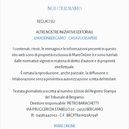
NOI C'ERAVAMO
SEGUICI SU
ALTRE NOSTRE INIZIATIVE EDITORIALI
ILMADEINBERGAMO
CASAVUOISAPERE
I contenuti, i testi, le immagini e le informazioni presenti in questo
sito web sono di proprietà esclusiva di MareOnLine.it e sono tutelati
dalle normative vigenti in materia di diritto d'autore e di proprietà
intellettuale.
È vietata la riproduzione, anche parziale, la diffusione o
l'elaborazione senza preventiva autorizzazione scritta del titolare.
Testata giornalistica iscritta al numero 3/2026 del Registro Stampa
del Tribunale di Bergamo.
Direttore responsabile: PIETRO BARACHETTI
VIA P. RUGGERI DA STABELLO 20 - 24123 BERGAMO
P.I.: 04581440163 - C.F.: BRCPTR61H23A794P
MARE ONLINE