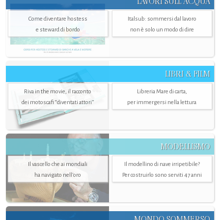
LAVORI SULL’ACQUA
Come diventare hostess
Italsub: sommersi dal lavoro
e steward di bordo
non è solo un modo di dire
LIBRI & FILM
Riva in the movie, il racconto
Libreria Mare di carta,
dei motoscafi “diventati attori”
per immergersi nella lettura
MODELLISMO
Il vascello che ai mondiali
Il modellino di nave irripetibile?
ha navigato nell’oro
Per costruirlo sono serviti 47 anni
MONDO SOMMERSO