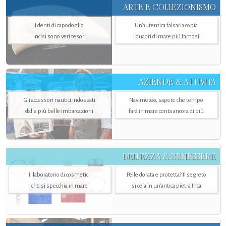
ARTE E COLLEZIONISMO
I denti di capodoglio
Un’autentica falsaria copia
incisi sono veri tesori
i quadri di mare più famosi
AZIENDE & ATTIVITÀ
Gli accessori nautici indossati
Navimeteo, sapere che tempo
dalle più belle imbarcazioni
farà in mare conta ancora di più
BELLEZZA & BENESSERE
Il laboratorio di cosmetici
Pelle dorata e protetta? Il segreto
che si specchia in mare
si cela in un’antica pietra Inca