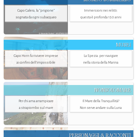
Capo Galera, la "prigione"
Immersioni nei relitti:
sognata da ogni subacqueo
questa è profonda 150 anni
MUSEI
Capo Horn fa rivivere imprese
La Spezia. per navigare
ai confini dell’impossibile
nella storia della Marina
NONSOLOMARE
Per chi ama arrampicare
Il Mare della Tranquillità?
a strapiombo sul mare
Non serve andare sulla Luna
PERSONAGGI & RACCONTI