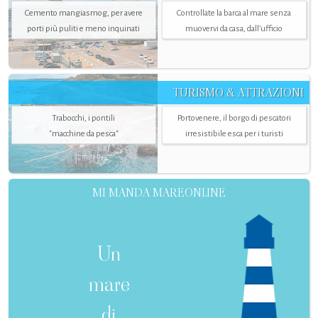
Cemento mangiasmog, per avere
Controllate la barca al mare senza
porti più puliti e meno inquinati
muovervi da casa, dall’ufficio
TURISMO & ATTRAZIONI
Trabocchi, i pontili
Portovenere, il borgo di pescatori
"macchine da pesca"
irresistibile esca per i turisti
MI MANDA MAREONLINE
Un
mare
di